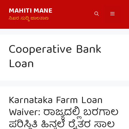
Skip
MAHITI MANE
to
Menu
content
ನಿಖರ ಸುದ್ದಿ ಜಾಲತಾಣ
Cooperative Bank
Loan
Karnataka Farm Loan
Waiver: ರಾಜ್ಯದಲ್ಲಿ ಬರಗಾಲ
ಪರಿಸ್ಥಿತಿ ಹಿನ್ನಲೆ ರೈತರ ಸಾಲ