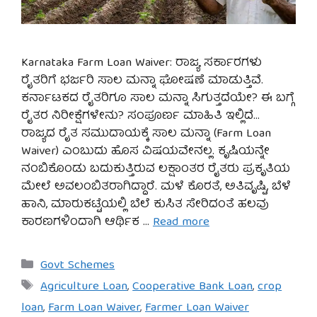
Karnataka Farm Loan Waiver: ರಾಜ್ಯ ಸರ್ಕಾರಗಳು
ರೈತರಿಗೆ ಭರ್ಜರಿ ಸಾಲ ಮನ್ನಾ ಘೋಷಣೆ ಮಾಡುತ್ತಿವೆ.
ಕರ್ನಾಟಕದ ರೈತರಿಗೂ ಸಾಲ ಮನ್ನಾ ಸಿಗುತ್ತದೆಯೇ? ಈ ಬಗ್ಗೆ
ರೈತರ ನಿರೀಕ್ಷೆಗಳೇನು? ಸಂಪೂರ್ಣ ಮಾಹಿತಿ ಇಲ್ಲಿದೆ…
ರಾಜ್ಯದ ರೈತ ಸಮುದಾಯಕ್ಕೆ ಸಾಲ ಮನ್ನಾ (Farm Loan
Waiver) ಎಂಬುದು ಹೊಸ ವಿಷಯವೇನಲ್ಲ. ಕೃಷಿಯನ್ನೇ
ನಂಬಿಕೊಂಡು ಬದುಕುತ್ತಿರುವ ಲಕ್ಷಾಂತರ ರೈತರು ಪ್ರಕೃತಿಯ
ಮೇಲೆ ಅವಲಂಬಿತರಾಗಿದ್ದಾರೆ. ಮಳೆ ಕೊರತೆ, ಅತಿವೃಷ್ಟಿ, ಬೆಳೆ
ಹಾನಿ, ಮಾರುಕಟ್ಟೆಯಲ್ಲಿ ಬೆಲೆ ಕುಸಿತ ಸೇರಿದಂತೆ ಹಲವು
ಕಾರಣಗಳಿಂದಾಗಿ ಆರ್ಥಿಕ …
Read more
Categories
Govt Schemes
Tags
Agriculture Loan
,
Cooperative Bank Loan
,
crop
loan
,
Farm Loan Waiver
,
Farmer Loan Waiver