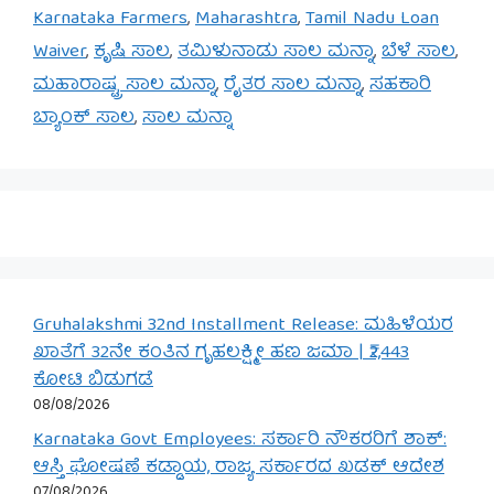
Karnataka Farmers
,
Maharashtra
,
Tamil Nadu Loan
Waiver
,
ಕೃಷಿ ಸಾಲ
,
ತಮಿಳುನಾಡು ಸಾಲ ಮನ್ನಾ
,
ಬೆಳೆ ಸಾಲ
,
ಮಹಾರಾಷ್ಟ್ರ ಸಾಲ ಮನ್ನಾ
,
ರೈತರ ಸಾಲ ಮನ್ನಾ
,
ಸಹಕಾರಿ
ಬ್ಯಾಂಕ್ ಸಾಲ
,
ಸಾಲ ಮನ್ನಾ
Gruhalakshmi 32nd Installment Release: ಮಹಿಳೆಯರ
ಖಾತೆಗೆ 32ನೇ ಕಂತಿನ ಗೃಹಲಕ್ಷ್ಮೀ ಹಣ ಜಮಾ | ₹2,443
ಕೋಟಿ ಬಿಡುಗಡೆ
08/08/2026
Karnataka Govt Employees: ಸರ್ಕಾರಿ ನೌಕರರಿಗೆ ಶಾಕ್:
ಆಸ್ತಿ ಘೋಷಣೆ ಕಡ್ಡಾಯ, ರಾಜ್ಯ ಸರ್ಕಾರದ ಖಡಕ್ ಆದೇಶ
07/08/2026