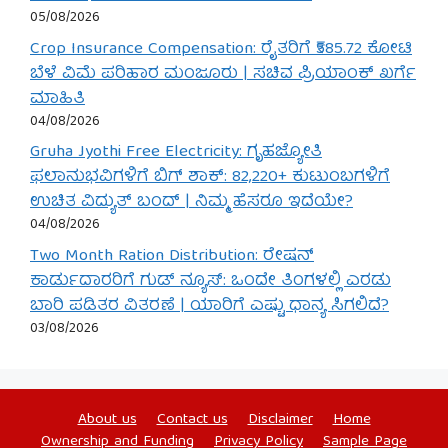
05/08/2026
Crop Insurance Compensation: ರೈತರಿಗೆ ₹585.72 ಕೋಟಿ
ಬೆಳೆ ವಿಮೆ ಪರಿಹಾರ ಮಂಜೂರು | ಸಚಿವ ಪ್ರಿಯಾಂಕ್ ಖರ್ಗೆ
ಮಾಹಿತಿ
04/08/2026
Gruha Jyothi Free Electricity: ಗೃಹಜ್ಯೋತಿ
ಫಲಾನುಭವಿಗಳಿಗೆ ಬಿಗ್ ಶಾಕ್: 82,220+ ಕುಟುಂಬಗಳಿಗೆ
ಉಚಿತ ವಿದ್ಯುತ್ ಬಂದ್ | ನಿಮ್ಮ ಹೆಸರೂ ಇದೆಯೇ?
04/08/2026
Two Month Ration Distribution: ರೇಷನ್
ಕಾರ್ಡುದಾರರಿಗೆ ಗುಡ್ ನ್ಯೂಸ್: ಒಂದೇ ತಿಂಗಳಲ್ಲಿ ಎರಡು
ಬಾರಿ ಪಡಿತರ ವಿತರಣೆ | ಯಾರಿಗೆ ಎಷ್ಟು ಧಾನ್ಯ ಸಿಗಲಿದೆ?
03/08/2026
About us
Contact us
Disclaimer
Home
Ownership and Funding
Privacy Policy
Sample Page