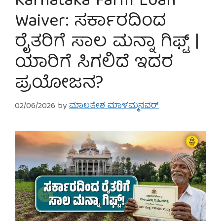
Karnataka Farm Loan
Waiver: ಸರ್ಕಾರದಿಂದ
ರೈತರಿಗೆ ಸಾಲ ಮನ್ನಾ ಗಿಫ್ಟ್ |
ಯಾರಿಗೆ ಸಿಗಲಿದೆ ಇದರ
ಪ್ರಯೋಜನ?
02/06/2026
by
ಮಾಲತೇಶ ಮಾಳಮ್ಮನವರ್