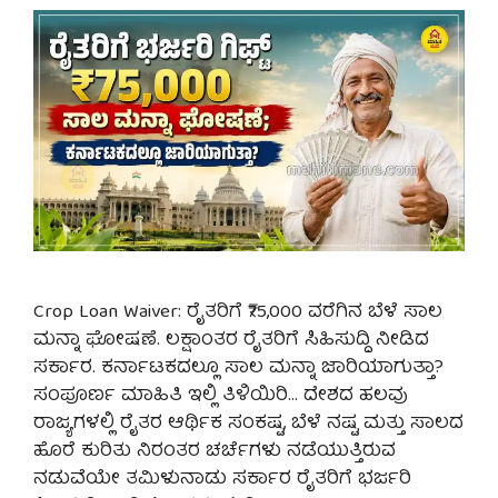
Crop Loan Waiver: ರೈತರಿಗೆ ₹75,000 ವರೆಗಿನ ಬೆಳೆ ಸಾಲ
ಮನ್ನಾ ಘೋಷಣೆ. ಲಕ್ಷಾಂತರ ರೈತರಿಗೆ ಸಿಹಿಸುದ್ದಿ ನೀಡಿದ
ಸರ್ಕಾರ. ಕರ್ನಾಟಕದಲ್ಲೂ ಸಾಲ ಮನ್ನಾ ಜಾರಿಯಾಗುತ್ತಾ?
ಸಂಪೂರ್ಣ ಮಾಹಿತಿ ಇಲ್ಲಿ ತಿಳಿಯಿರಿ… ದೇಶದ ಹಲವು
ರಾಜ್ಯಗಳಲ್ಲಿ ರೈತರ ಆರ್ಥಿಕ ಸಂಕಷ್ಟ, ಬೆಳೆ ನಷ್ಟ ಮತ್ತು ಸಾಲದ
ಹೊರೆ ಕುರಿತು ನಿರಂತರ ಚರ್ಚೆಗಳು ನಡೆಯುತ್ತಿರುವ
ನಡುವೆಯೇ ತಮಿಳುನಾಡು ಸರ್ಕಾರ ರೈತರಿಗೆ ಭರ್ಜರಿ