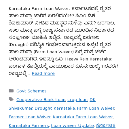
Karnataka Farm Loan Waiver: ಕರ್ನಾಟಕದಲ್ಲಿ ರೈತರ
ಸಾಲ ಮನ್ನಾ ಜಾರಿಗೆ ಬರಲಿದೆಯೇ? ಸಿಎಂ ಡಿಕೆ
ಶಿವಕುಮಾರ್ ನೀಡಿದ ಮಹತ್ವದ ಸುಳಿವು ಏನು? ಬರಗಾಲ,
ಸಾಲ ಮನ್ನಾ ಬಗ್ಗೆ ರಾಜ್ಯ ಸರ್ಕಾರದ ಮುಂದಿನ ನಿರ್ಧಾರದ
ಸಂಪೂರ್ಣ ಮಾಹಿತಿ ಇಲ್ಲಿದೆ… ರಾಜ್ಯದಲ್ಲಿ ಬರಗಾಲ
(Drought) ಪರಿಸ್ಥಿತಿ ಗಂಭೀರವಾಗುತ್ತಿರುವ ಹಿನ್ನೆಲೆ ರೈತರ
ಸಾಲ ಮನ್ನಾ (Farm Loan Waiver) ಬಗ್ಗೆ ಮತ್ತೆ ಚರ್ಚೆ
ಆರಂಭವಾಗಿದೆ. ಇದನ್ನೂ ಓದಿ: Heavy Rain Karnataka:
ಬಂಗಾಳ ಕೊಲ್ಲಿಯಲ್ಲಿ ವಾಯುಭಾರ ಕುಸಿತ: ಜುಲೈ 11ರವರೆಗೆ
ರಾಜ್ಯದಲ್ಲಿ …
Read more
Categories
Govt Schemes
Tags
Cooperative Bank Loan
,
crop loan
,
DK
Shivakumar
,
Drought Karnataka
,
Farm Loan Waiver
,
Farmer Loan Waiver
,
Karnataka Farm Loan Waiver
,
Karnataka Farmers
,
Loan Waiver Update
,
ಕರ್ನಾಟಕ