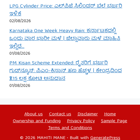
LPG Cylinder Price: ಎಲ್‌ಪಿಜಿ ಸಿಲಿಂಡರ್ ಬೆಲೆ ಭರ್ಜರಿ
ಇಳಿಕೆ
02/08/2026
Karnataka One Week Heavy Rain: ಕರ್ನಾಟಕದಲ್ಲಿ
ಒಂದು ವಾರ ಭಾರೀ ಮಳೆ | ಜಿಲ್ಲಾವಾರು ಮಳೆ ಮಾಹಿತಿ
ಇಲ್ಲಿದೆ…
01/08/2026
PM Kisan Scheme Extended: ರೈತರಿಗೆ ಭರ್ಜರಿ
ಗುಡ್‌ನ್ಯೂಸ್: ಪಿಎಂ-ಕಿಸಾನ್ ಹಣ ಹೆಚ್ಚಳ | ಕೇಂದ್ರದಿಂದ
₹3.15 ಲಕ್ಷ ಕೋಟಿ ಅನುದಾನ
01/08/2026
About us
Contact us
Disclaimer
Home
Ownership and Funding
Privacy Policy
Sample Page
Terms and Conditions
© 2026 MAHITI MANE
• Built with
GeneratePress