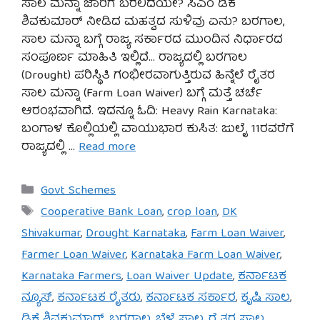
ಸಾಲ ಮನ್ನಾ ಜಾರಿಗೆ ಬರಲಿದೆಯೇ? ಸಿಎಂ ಡಿಕೆ
ಶಿವಕುಮಾರ್ ನೀಡಿದ ಮಹತ್ವದ ಸುಳಿವು ಏನು? ಬರಗಾಲ,
ಸಾಲ ಮನ್ನಾ ಬಗ್ಗೆ ರಾಜ್ಯ ಸರ್ಕಾರದ ಮುಂದಿನ ನಿರ್ಧಾರದ
ಸಂಪೂರ್ಣ ಮಾಹಿತಿ ಇಲ್ಲಿದೆ… ರಾಜ್ಯದಲ್ಲಿ ಬರಗಾಲ
(Drought) ಪರಿಸ್ಥಿತಿ ಗಂಭೀರವಾಗುತ್ತಿರುವ ಹಿನ್ನೆಲೆ ರೈತರ
ಸಾಲ ಮನ್ನಾ (Farm Loan Waiver) ಬಗ್ಗೆ ಮತ್ತೆ ಚರ್ಚೆ
ಆರಂಭವಾಗಿದೆ. ಇದನ್ನೂ ಓದಿ: Heavy Rain Karnataka:
ಬಂಗಾಳ ಕೊಲ್ಲಿಯಲ್ಲಿ ವಾಯುಭಾರ ಕುಸಿತ: ಜುಲೈ 11ರವರೆಗೆ
ರಾಜ್ಯದಲ್ಲಿ …
Read more
Categories
Govt Schemes
Tags
Cooperative Bank Loan
,
crop loan
,
DK
Shivakumar
,
Drought Karnataka
,
Farm Loan Waiver
,
Farmer Loan Waiver
,
Karnataka Farm Loan Waiver
,
Karnataka Farmers
,
Loan Waiver Update
,
ಕರ್ನಾಟಕ
ನ್ಯೂಸ್
,
ಕರ್ನಾಟಕ ರೈತರು
,
ಕರ್ನಾಟಕ ಸರ್ಕಾರ
,
ಕೃಷಿ ಸಾಲ
,
ಡಿಕೆ ಶಿವಕುಮಾರ್
,
ಬರಗಾಲ
,
ಬೆಳೆ ಸಾಲ
,
ರೈತರ ಸಾಲ