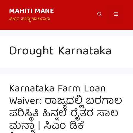
Skip
MAHITI MANE
to
Menu
content
ನಿಖರ ಸುದ್ದಿ ಜಾಲತಾಣ
Drought Karnataka
Karnataka Farm Loan
Waiver: ರಾಜ್ಯದಲ್ಲಿ ಬರಗಾಲ
ಪರಿಸ್ಥಿತಿ ಹಿನ್ನಲೆ ರೈತರ ಸಾಲ
ಮನ್ನಾ | ಸಿಎಂ ಡಿಕೆ