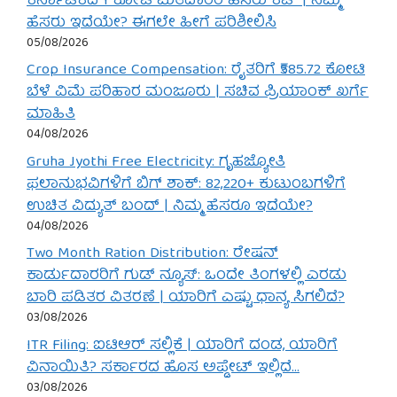
ಕರ್ನಾಟಕದ 1 ಕೋಟಿ ಮತದಾರರ ಹೆಸರು ಕಟ್ | ನಿಮ್ಮ
ಹೆಸರು ಇದೆಯೇ? ಈಗಲೇ ಹೀಗೆ ಪರಿಶೀಲಿಸಿ
05/08/2026
Crop Insurance Compensation: ರೈತರಿಗೆ ₹585.72 ಕೋಟಿ
ಬೆಳೆ ವಿಮೆ ಪರಿಹಾರ ಮಂಜೂರು | ಸಚಿವ ಪ್ರಿಯಾಂಕ್ ಖರ್ಗೆ
ಮಾಹಿತಿ
04/08/2026
Gruha Jyothi Free Electricity: ಗೃಹಜ್ಯೋತಿ
ಫಲಾನುಭವಿಗಳಿಗೆ ಬಿಗ್ ಶಾಕ್: 82,220+ ಕುಟುಂಬಗಳಿಗೆ
ಉಚಿತ ವಿದ್ಯುತ್ ಬಂದ್ | ನಿಮ್ಮ ಹೆಸರೂ ಇದೆಯೇ?
04/08/2026
Two Month Ration Distribution: ರೇಷನ್
ಕಾರ್ಡುದಾರರಿಗೆ ಗುಡ್ ನ್ಯೂಸ್: ಒಂದೇ ತಿಂಗಳಲ್ಲಿ ಎರಡು
ಬಾರಿ ಪಡಿತರ ವಿತರಣೆ | ಯಾರಿಗೆ ಎಷ್ಟು ಧಾನ್ಯ ಸಿಗಲಿದೆ?
03/08/2026
ITR Filing: ಐಟಿಆರ್ ಸಲ್ಲಿಕೆ | ಯಾರಿಗೆ ದಂಡ, ಯಾರಿಗೆ
ವಿನಾಯಿತಿ? ಸರ್ಕಾರದ ಹೊಸ ಅಪ್ಡೇಟ್ ಇಲ್ಲಿದೆ…
03/08/2026