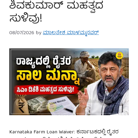
ಶಿವಕುಮಾರ್ ಮಹತ್ವದ
ಸುಳಿವು!
08/07/2026
by
ಮಾಲತೇಶ ಮಾಳಮ್ಮನವರ್
Karnataka Farm Loan Waiver: ಕರ್ನಾಟಕದಲ್ಲಿ ರೈತರ