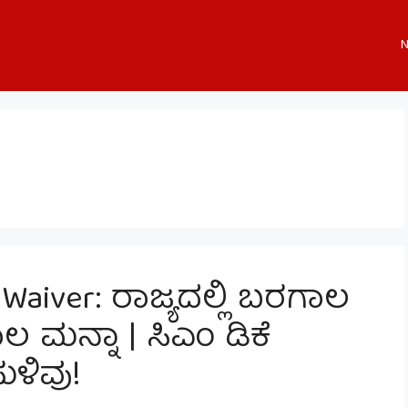
N
Waiver: ರಾಜ್ಯದಲ್ಲಿ ಬರಗಾಲ
ಸಾಲ ಮನ್ನಾ | ಸಿಎಂ ಡಿಕೆ
ುಳಿವು!