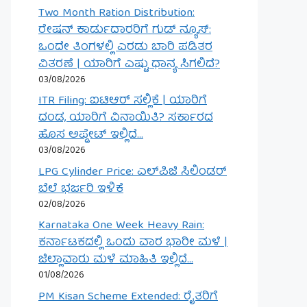
Two Month Ration Distribution:
ರೇಷನ್ ಕಾರ್ಡುದಾರರಿಗೆ ಗುಡ್ ನ್ಯೂಸ್:
ಒಂದೇ ತಿಂಗಳಲ್ಲಿ ಎರಡು ಬಾರಿ ಪಡಿತರ
ವಿತರಣೆ | ಯಾರಿಗೆ ಎಷ್ಟು ಧಾನ್ಯ ಸಿಗಲಿದೆ?
03/08/2026
ITR Filing: ಐಟಿಆರ್ ಸಲ್ಲಿಕೆ | ಯಾರಿಗೆ
ದಂಡ, ಯಾರಿಗೆ ವಿನಾಯಿತಿ? ಸರ್ಕಾರದ
ಹೊಸ ಅಪ್ಡೇಟ್ ಇಲ್ಲಿದೆ…
03/08/2026
LPG Cylinder Price: ಎಲ್‌ಪಿಜಿ ಸಿಲಿಂಡರ್
ಬೆಲೆ ಭರ್ಜರಿ ಇಳಿಕೆ
02/08/2026
Karnataka One Week Heavy Rain:
ಕರ್ನಾಟಕದಲ್ಲಿ ಒಂದು ವಾರ ಭಾರೀ ಮಳೆ |
ಜಿಲ್ಲಾವಾರು ಮಳೆ ಮಾಹಿತಿ ಇಲ್ಲಿದೆ…
01/08/2026
PM Kisan Scheme Extended: ರೈತರಿಗೆ