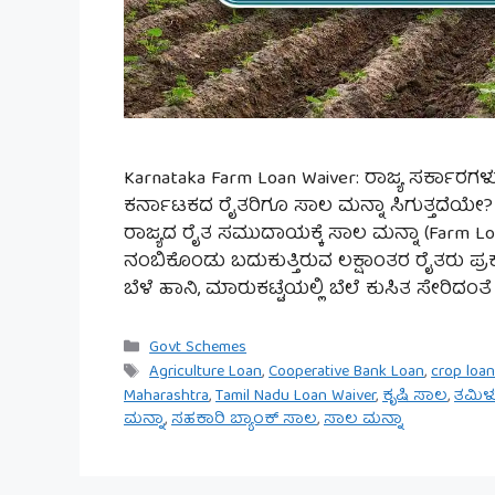
Karnataka Farm Loan Waiver: ರಾಜ್ಯ ಸರ್ಕಾರಗಳ
ಕರ್ನಾಟಕದ ರೈತರಿಗೂ ಸಾಲ ಮನ್ನಾ ಸಿಗುತ್ತದೆಯೇ? ಈ 
ರಾಜ್ಯದ ರೈತ ಸಮುದಾಯಕ್ಕೆ ಸಾಲ ಮನ್ನಾ (Farm L
ನಂಬಿಕೊಂಡು ಬದುಕುತ್ತಿರುವ ಲಕ್ಷಾಂತರ ರೈತರು ಪ್ರಕ
ಬೆಳೆ ಹಾನಿ, ಮಾರುಕಟ್ಟೆಯಲ್ಲಿ ಬೆಲೆ ಕುಸಿತ ಸೇರಿದ
Categories
Govt Schemes
Tags
Agriculture Loan
,
Cooperative Bank Loan
,
crop loa
Maharashtra
,
Tamil Nadu Loan Waiver
,
ಕೃಷಿ ಸಾಲ
,
ತಮಿಳ
ಮನ್ನಾ
,
ಸಹಕಾರಿ ಬ್ಯಾಂಕ್ ಸಾಲ
,
ಸಾಲ ಮನ್ನಾ