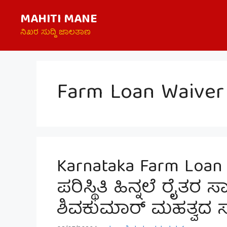
Skip
MAHITI MANE
to
content
ನಿಖರ ಸುದ್ದಿ ಜಾಲತಾಣ
Farm Loan Waiver
Karnataka Farm Loan 
ಪರಿಸ್ಥಿತಿ ಹಿನ್ನಲೆ ರೈತರ 
ಶಿವಕುಮಾರ್ ಮಹತ್ವದ ಸ