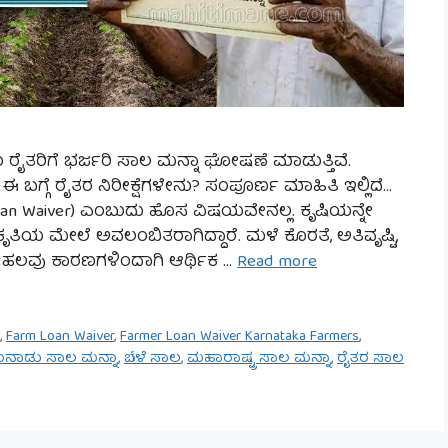
ು ರೈತರಿಗೆ ಭರ್ಜರಿ ಸಾಲ ಮನ್ನಾ ಘೋಷಣೆ ಮಾಡುತ್ತಿವೆ.
ಬಗ್ಗೆ ರೈತರ ನಿರೀಕ್ಷೆಗಳೇನು? ಸಂಪೂರ್ಣ ಮಾಹಿತಿ ಇಲ್ಲಿದೆ…
oan Waiver) ಎಂಬುದು ಹೊಸ ವಿಷಯವೇನಲ್ಲ. ಕೃಷಿಯನ್ನೇ
ೃತಿಯ ಮೇಲೆ ಅವಲಂಬಿತರಾಗಿದ್ದಾರೆ. ಮಳೆ ಕೊರತೆ, ಅತಿವೃಷ್ಟಿ,
ಂತೆ ಹಲವು ಕಾರಣಗಳಿಂದಾಗಿ ಆರ್ಥಿಕ …
Read more
n
,
Farm Loan Waiver
,
Farmer Loan Waiver Karnataka Farmers
,
ುನಾಡು ಸಾಲ ಮನ್ನಾ
,
ಬೆಳೆ ಸಾಲ
,
ಮಹಾರಾಷ್ಟ್ರ ಸಾಲ ಮನ್ನಾ
,
ರೈತರ ಸಾಲ