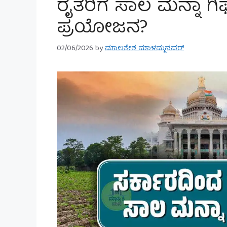
ರೈತರಿಗೆ ಸಾಲ ಮನ್ನಾ ಗಿಫ
ಪ್ರಯೋಜನ?
02/06/2026
by
ಮಾಲತೇಶ ಮಾಳಮ್ಮನವರ್