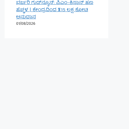
ಭರ್ಜರಿ ಗುಡ್‌ನ್ಯೂಸ್: ಪಿಎಂ-ಕಿಸಾನ್ ಹಣ
ಹೆಚ್ಚಳ | ಕೇಂದ್ರದಿಂದ ₹3.15 ಲಕ್ಷ ಕೋಟಿ
ಅನುದಾನ
01/08/2026