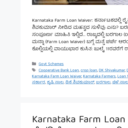
Karnataka Farm Loan Waiver: ಕರ್ನಾಟಕದಲ್ಲಿ 
ಶಿವಕುಮಾರ್ ನೀಡಿದ ಮಹತ್ವದ ಸುಳಿವು ಏನು? ಬರಗಾ
ಸಂಪೂರ್ಣ ಮಾಹಿತಿ ಇಲ್ಲಿದೆ… ರಾಜ್ಯದಲ್ಲಿ ಬರಗಾಲ (Dr
ಮನ್ನಾ (Farm Loan Waiver) ಬಗ್ಗೆ ಮತ್ತೆ ಚರ್ಚೆ 
ಕೊಲ್ಲಿಯಲ್ಲಿ ವಾಯುಭಾರ ಕುಸಿತ: ಜುಲೈ 11ರವರೆಗೆ ರಾಜ
Categories
Govt Schemes
Tags
Cooperative Bank Loan
,
crop loan
,
DK Shivakumar
,
Karnataka Farm Loan Waiver
,
Karnataka Farmers
,
Loan 
ಸರ್ಕಾರ
,
ಕೃಷಿ ಸಾಲ
,
ಡಿಕೆ ಶಿವಕುಮಾರ್
,
ಬರಗಾಲ
,
ಬೆಳೆ ಸಾ
Karnataka Farm Loan