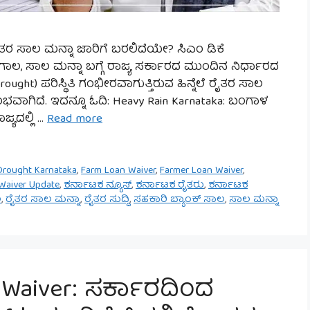
ರೈತರ ಸಾಲ ಮನ್ನಾ ಜಾರಿಗೆ ಬರಲಿದೆಯೇ? ಸಿಎಂ ಡಿಕೆ
ಲ, ಸಾಲ ಮನ್ನಾ ಬಗ್ಗೆ ರಾಜ್ಯ ಸರ್ಕಾರದ ಮುಂದಿನ ನಿರ್ಧಾರದ
ought) ಪರಿಸ್ಥಿತಿ ಗಂಭೀರವಾಗುತ್ತಿರುವ ಹಿನ್ನೆಲೆ ರೈತರ ಸಾಲ
ಆರಂಭವಾಗಿದೆ. ಇದನ್ನೂ ಓದಿ: Heavy Rain Karnataka: ಬಂಗಾಳ
್ಯದಲ್ಲಿ …
Read more
Drought Karnataka
,
Farm Loan Waiver
,
Farmer Loan Waiver
,
Waiver Update
,
ಕರ್ನಾಟಕ ನ್ಯೂಸ್
,
ಕರ್ನಾಟಕ ರೈತರು
,
ಕರ್ನಾಟಕ
ಲ
,
ರೈತರ ಸಾಲ ಮನ್ನಾ
,
ರೈತರ ಸುದ್ದಿ
,
ಸಹಕಾರಿ ಬ್ಯಾಂಕ್ ಸಾಲ
,
ಸಾಲ ಮನ್ನಾ
 Waiver: ಸರ್ಕಾರದಿಂದ