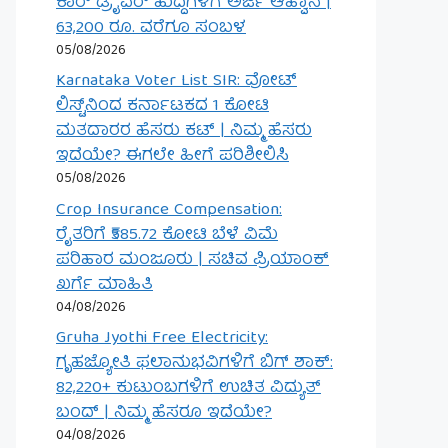
ಕಾರ್ ಡ್ರೈವರ್ ಹುದ್ದೆಗಳಿಗೆ ಅರ್ಜಿ ಆಹ್ವಾನ |
63,200 ರೂ. ವರೆಗೂ ಸಂಬಳ
05/08/2026
Karnataka Voter List SIR: ವೋಟ್
ಲಿಸ್ಟ್‌ನಿಂದ ಕರ್ನಾಟಕದ 1 ಕೋಟಿ
ಮತದಾರರ ಹೆಸರು ಕಟ್ | ನಿಮ್ಮ ಹೆಸರು
ಇದೆಯೇ? ಈಗಲೇ ಹೀಗೆ ಪರಿಶೀಲಿಸಿ
05/08/2026
Crop Insurance Compensation:
ರೈತರಿಗೆ ₹585.72 ಕೋಟಿ ಬೆಳೆ ವಿಮೆ
ಪರಿಹಾರ ಮಂಜೂರು | ಸಚಿವ ಪ್ರಿಯಾಂಕ್
ಖರ್ಗೆ ಮಾಹಿತಿ
04/08/2026
Gruha Jyothi Free Electricity:
ಗೃಹಜ್ಯೋತಿ ಫಲಾನುಭವಿಗಳಿಗೆ ಬಿಗ್ ಶಾಕ್:
82,220+ ಕುಟುಂಬಗಳಿಗೆ ಉಚಿತ ವಿದ್ಯುತ್
ಬಂದ್ | ನಿಮ್ಮ ಹೆಸರೂ ಇದೆಯೇ?
04/08/2026