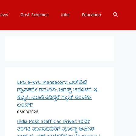
ews
Govt Schemes
Jobs
Education
LPG e-KYC Mandatory: ಎಲ್‌ಪಿಜಿ
ಗ್ರಾಹಕರೇ ಗಮನಿಸಿ: ಆಗಸ್ಟ್ 15ರೊಳಗೆ ಇ-
ಕೆವೈಸಿ ಮಾಡಿಸದಿದ್ದರೆ ಗ್ಯಾಸ್ ಸಂಪರ್ಕ
ಬಂದ್!?
06/08/2026
India Post Staff Car Driver: 10ನೇ
ತರಗತಿ ಪಾಸಾದವರಿಗೆ ಪೋಸ್ಟ್ ಆಫೀಸ್