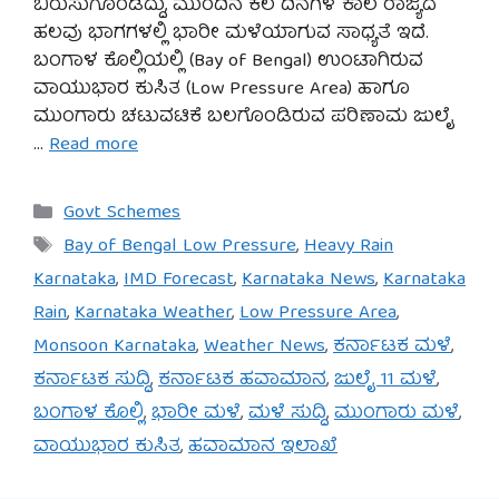
ಬಿರುಸುಗೊಂಡಿದ್ದು, ಮುಂದಿನ ಕೆಲ ದಿನಗಳ ಕಾಲ ರಾಜ್ಯದ
ಹಲವು ಭಾಗಗಳಲ್ಲಿ ಭಾರೀ ಮಳೆಯಾಗುವ ಸಾಧ್ಯತೆ ಇದೆ.
ಬಂಗಾಳ ಕೊಲ್ಲಿಯಲ್ಲಿ (Bay of Bengal) ಉಂಟಾಗಿರುವ
ವಾಯುಭಾರ ಕುಸಿತ (Low Pressure Area) ಹಾಗೂ
ಮುಂಗಾರು ಚಟುವಟಿಕೆ ಬಲಗೊಂಡಿರುವ ಪರಿಣಾಮ ಜುಲೈ
…
Read more
Categories
Govt Schemes
Tags
Bay of Bengal Low Pressure
,
Heavy Rain
Karnataka
,
IMD Forecast
,
Karnataka News
,
Karnataka
Rain
,
Karnataka Weather
,
Low Pressure Area
,
Monsoon Karnataka
,
Weather News
,
ಕರ್ನಾಟಕ ಮಳೆ
,
ಕರ್ನಾಟಕ ಸುದ್ದಿ
,
ಕರ್ನಾಟಕ ಹವಾಮಾನ
,
ಜುಲೈ 11 ಮಳೆ
,
ಬಂಗಾಳ ಕೊಲ್ಲಿ
,
ಭಾರೀ ಮಳೆ
,
ಮಳೆ ಸುದ್ದಿ
,
ಮುಂಗಾರು ಮಳೆ
,
ವಾಯುಭಾರ ಕುಸಿತ
,
ಹವಾಮಾನ ಇಲಾಖೆ