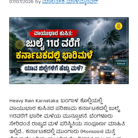
07/07/2026
by
ಮಾಲತೇಶ ಮಾಳಮ್ಮನವರ್
Heavy Rain Karnataka: ಬಂಗಾಳ ಕೊಲ್ಲಿಯಲ್ಲಿ
ವಾಯುಭಾರ ಕುಸಿತದ ಪರಿಣಾಮ ಕರ್ನಾಟಕದಲ್ಲಿ ಜುಲೈ
11ರವರೆಗೆ ಭಾರೀ ಮಳೆಯ ಮುನ್ಸೂಚನೆ. ಬೆಂಗಳೂರು
ಸೇರಿದಂತೆ ರಾಜ್ಯದ ಮಳೆ ಪರಿಸ್ಥಿತಿಯ ಸಂಪೂರ್ಣ ಮಾಹಿತಿ
ಇಲ್ಲಿದೆ… ಕರ್ನಾಟಕದಲ್ಲಿ ಮುಂಗಾರು (Monsoon) ಮತ್ತೆ