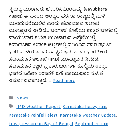
ನೈರುತ್ಯ ಮುಂಗಾರು ಚೇತರಿಸಿಕೊಂಡಿದ್ದು, (Vayubhara
Kusita) ಈ ವಾರದ ಅಂತ್ಯದ ವರೆಗೂ ರಾಜ್ಯದಲ್ಲಿ ಮಳೆ
ಮುಂದುವರೆಯಲಿದೆ ಎಂದು ಹವಾಮಾನ ಇಲಾಖೆ
ಮುನ್ಸೂಚನೆ ನೀಡಿದೆ… ಬಂಗಾಳ ಕೊಲ್ಲಿಯ ಉತ್ತರ ಭಾಗದಲ್ಲಿ
ವಾಯುಭಾರ ಕುಸಿತ ಉಂಟಾಗುವ ಹಿನ್ನೆಲೆಯಲ್ಲಿ,
ಕರ್ನಾಟಕದ ಅನೇಕ ಜಿಲ್ಲೆಗಳಲ್ಲಿ ಮುಂದಿನ ವಾರ ಪೂರ್ತಿ
ಭಾರಿ ಮಳೆಯಾಗುವ ಸಾಧ್ಯತೆ ಇದೆ ಎಂದು ಭಾರತೀಯ
ಹವಾಮಾನ ಇಲಾಖೆ (IMD) ಮುನ್ಸೂಚನೆ ನೀಡಿದೆ.
ಹವಾಮಾನ ತಜ್ಞರ ಪ್ರಕಾರ, ಬಂಗಾಳ ಕೊಲ್ಲಿಯ ಉತ್ತರ
ಭಾಗದ ಒಡಿಶಾ ಕರಾವಳಿ ಬಳಿ ವಾಯುಭಾರ ಕುಸಿತ
ನಿರ್ಮಾಣವಾಗುತ್ತಿದೆ. …
Read more
Categories
News
Tags
IMD Weather Report
,
Karnataka heavy rain
,
Karnataka rainfall alert
,
Karnataka weather update
,
Low pressure in Bay of Bengal
,
September rain