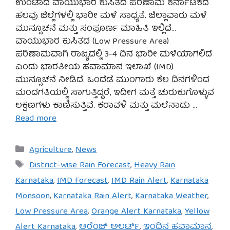
ಉಂಟಾದ ವಾಯುಭಾರ ಕುಸಿತದ ಪರಿಣಾಮ ಕರ್ನಾಟಕದ
ಹಲವು ಜಿಲ್ಲೆಗಳಲ್ಲಿ ಭಾರೀ ಮಳೆ ಸಾಧ್ಯತೆ. ಜಿಲ್ಲಾವಾರು ಮಳೆ
ಮುನ್ಸೂಚನೆ ಮತ್ತು ಸಂಪೂರ್ಣ ಮಾಹಿತಿ ಇಲ್ಲಿದೆ…
ವಾಯುಭಾರ ಕುಸಿತದ (Low Pressure Area)
ಪರಿಣಾಮವಾಗಿ ರಾಜ್ಯದಲ್ಲಿ 3-4 ದಿನ ಭಾರೀ ಮಳೆಯಾಗಲಿದೆ
ಎಂದು ಭಾರತೀಯ ಹವಾಮಾನ ಇಲಾಖೆ (IMD)
ಮುನ್ಸೂಚನೆ ನೀಡಿದೆ. ಒಂದೆಡೆ ಮುಂಗಾರು ಕೆಲ ದಿನಗಳಿಂದ
ಮಂದಗತಿಯಲ್ಲಿ ಸಾಗುತ್ತಿದ್ದರೆ, ಇದೀಗ ಮತ್ತೆ ಚುರುಕುಗೊಳ್ಳುವ
ಲಕ್ಷಣಗಳು ಕಾಣಿಸುತ್ತಿವೆ. ಕರಾವಳಿ ಮತ್ತು ಮಲೆನಾಡು …
Read more
Categories
Agriculture
,
News
Tags
District-wise Rain Forecast
,
Heavy Rain
Karnataka
,
IMD Forecast
,
IMD Rain Alert
,
Karnataka
Monsoon
,
Karnataka Rain Alert
,
Karnataka Weather
,
Low Pressure Area
,
Orange Alert Karnataka
,
Yellow
Alert Karnataka
,
ಆರೆಂಜ್ ಅಲರ್ಟ್
,
ಇಂದಿನ ಹವಾಮಾನ
,