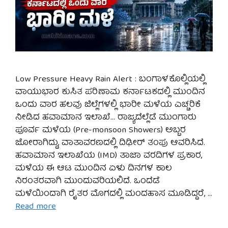
Low Pressure Heavy Rain Alert : ಬಂಗಾಳಕೊಲ್ಲಿಯಲ್ಲಿ
ವಾಯುಭಾರ ಕುಸಿತ ಪರಿಣಾಮ ಕರ್ನಾಟಕದಲ್ಲಿ ಮುಂದಿನ
ಒಂದು ವಾರ ಹಲವು ಜಿಲ್ಲೆಗಳಲ್ಲಿ ಭಾರೀ ಮಳೆಯ ಎಚ್ಚರಿಕೆ
ನೀಡಿದ ಹವಾಮಾನ ಇಲಾಖೆ… ರಾಜ್ಯದೆಲ್ಲೆಡೆ ಮುಂಗಾರು
ಪೂರ್ವ ಮಳೆಯ (Pre-monsoon Showers) ಅಬ್ಬರ
ಜೋರಾಗಿದ್ದು, ವಾತಾವರಣದಲ್ಲಿ ದಿಢೀರ್ ತಂಪು ಆವರಿಸಿದೆ.
ಹವಾಮಾನ ಇಲಾಖೆಯ (IMD) ತಾಜಾ ವರದಿಗಳ ಪ್ರಕಾರ,
ಮಳೆಯ ಈ ಆಟ ಮುಂದಿನ ಏಳು ದಿನಗಳ ಕಾಲ
ನಿರಂತರವಾಗಿ ಮುಂದುವರಿಯಲಿದೆ. ಒಂದೆಡೆ
ಮಳೆಯಿಂದಾಗಿ ರೈತರ ಮೊಗದಲ್ಲಿ ಮಂದಹಾಸ ಮೂಡಿದ್ದರೆ, …
Read more