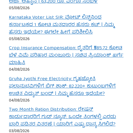
ಅರ್ಜಿ ಆಹ್ವಾನ | 63,200 ರೂ. ವರೆಗೂ ಸಂಬಳ
05/08/2026
Karnataka Voter List SIR: ವೋಟ್ ಲಿಸ್ಟ್‌ನಿಂದ
ಕರ್ನಾಟಕದ 1 ಕೋಟಿ ಮತದಾರರ ಹೆಸರು ಕಟ್ | ನಿಮ್ಮ
ಹೆಸರು ಇದೆಯೇ? ಈಗಲೇ ಹೀಗೆ ಪರಿಶೀಲಿಸಿ
05/08/2026
Crop Insurance Compensation: ರೈತರಿಗೆ ₹585.72 ಕೋಟಿ
ಬೆಳೆ ವಿಮೆ ಪರಿಹಾರ ಮಂಜೂರು | ಸಚಿವ ಪ್ರಿಯಾಂಕ್ ಖರ್ಗೆ
ಮಾಹಿತಿ
04/08/2026
Gruha Jyothi Free Electricity: ಗೃಹಜ್ಯೋತಿ
ಫಲಾನುಭವಿಗಳಿಗೆ ಬಿಗ್ ಶಾಕ್: 82,220+ ಕುಟುಂಬಗಳಿಗೆ
ಉಚಿತ ವಿದ್ಯುತ್ ಬಂದ್ | ನಿಮ್ಮ ಹೆಸರೂ ಇದೆಯೇ?
04/08/2026
Two Month Ration Distribution: ರೇಷನ್
ಕಾರ್ಡುದಾರರಿಗೆ ಗುಡ್ ನ್ಯೂಸ್: ಒಂದೇ ತಿಂಗಳಲ್ಲಿ ಎರಡು
ಬಾರಿ ಪಡಿತರ ವಿತರಣೆ | ಯಾರಿಗೆ ಎಷ್ಟು ಧಾನ್ಯ ಸಿಗಲಿದೆ?
03/08/2026