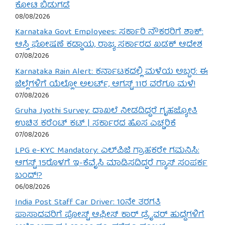
ಕೋಟಿ ಬಿಡುಗಡೆ
08/08/2026
Karnataka Govt Employees: ಸರ್ಕಾರಿ ನೌಕರರಿಗೆ ಶಾಕ್:
ಆಸ್ತಿ ಘೋಷಣೆ ಕಡ್ಡಾಯ, ರಾಜ್ಯ ಸರ್ಕಾರದ ಖಡಕ್ ಆದೇಶ
07/08/2026
Karnataka Rain Alert: ಕರ್ನಾಟಕದಲ್ಲಿ ಮಳೆಯ ಅಬ್ಬರ: ಈ
ಜಿಲ್ಲೆಗಳಿಗೆ ಯೆಲ್ಲೋ ಅಲರ್ಟ್, ಆಗಸ್ಟ್ 11ರ ವರೆಗೂ ಮಳೆ!
07/08/2026
Gruha Jyothi Survey: ದಾಖಲೆ ನೀಡದಿದ್ದರೆ ಗೃಹಜ್ಯೋತಿ
ಉಚಿತ ಕರೆಂಟ್ ಕಟ್ | ಸರ್ಕಾರದ ಹೊಸ ಎಚ್ಚರಿಕೆ
07/08/2026
LPG e-KYC Mandatory: ಎಲ್‌ಪಿಜಿ ಗ್ರಾಹಕರೇ ಗಮನಿಸಿ:
ಆಗಸ್ಟ್ 15ರೊಳಗೆ ಇ-ಕೆವೈಸಿ ಮಾಡಿಸದಿದ್ದರೆ ಗ್ಯಾಸ್ ಸಂಪರ್ಕ
ಬಂದ್!?
06/08/2026
India Post Staff Car Driver: 10ನೇ ತರಗತಿ
ಪಾಸಾದವರಿಗೆ ಪೋಸ್ಟ್ ಆಫೀಸ್ ಕಾರ್ ಡ್ರೈವರ್ ಹುದ್ದೆಗಳಿಗೆ