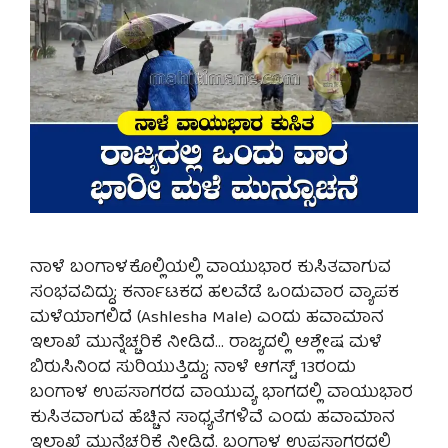
ನಾಳೆ ಬಂಗಾಳಕೊಲ್ಲಿಯಲ್ಲಿ ವಾಯುಭಾರ ಕುಸಿತವಾಗುವ
ಸಂಭವವಿದ್ದು; ಕರ್ನಾಟಕದ ಹಲವೆಡೆ ಒಂದುವಾರ ವ್ಯಾಪಕ
ಮಳೆಯಾಗಲಿದೆ (Ashlesha Male) ಎಂದು ಹವಾಮಾನ
ಇಲಾಖೆ ಮುನ್ನೆಚ್ಚರಿಕೆ ನೀಡಿದೆ… ರಾಜ್ಯದಲ್ಲಿ ಆಶ್ಲೇಷ ಮಳೆ
ಬಿರುಸಿನಿಂದ ಸುರಿಯುತ್ತಿದ್ದು; ನಾಳೆ ಆಗಸ್ಟ್ 13ರಂದು
ಬಂಗಾಳ ಉಪಸಾಗರದ ವಾಯುವ್ಯ ಭಾಗದಲ್ಲಿ ವಾಯುಭಾರ
ಕುಸಿತವಾಗುವ ಹೆಚ್ಚಿನ ಸಾಧ್ಯತೆಗಳಿವೆ ಎಂದು ಹವಾಮಾನ
ಇಲಾಖೆ ಮುನ್ನೆಚ್ಚರಿಕೆ ನೀಡಿದೆ. ಬಂಗಾಳ ಉಪಸಾಗರದಲ್ಲಿ