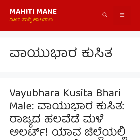
Skip
MAHITI MANE
to
Menu
content
ನಿಖರ ಸುದ್ದಿ ಜಾಲತಾಣ
ವಾಯುಭಾರ ಕುಸಿತ
Vayubhara Kusita Bhari
Male: ವಾಯುಭಾರ ಕುಸಿತ:
ರಾಜ್ಯದ ಹಲವೆಡೆ ಮಳೆ
ಅಲರ್ಟ್! ಯಾವ ಜಿಲ್ಲೆಯಲ್ಲಿ