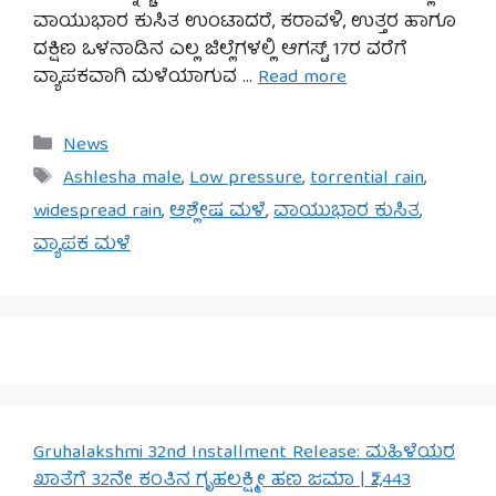
ವಾಯುಭಾರ ಕುಸಿತ ಉಂಟಾದರೆ, ಕರಾವಳಿ, ಉತ್ತರ ಹಾಗೂ
ದಕ್ಷಿಣ ಒಳನಾಡಿನ ಎಲ್ಲ ಜಿಲ್ಲೆಗಳಲ್ಲಿ ಆಗಸ್ಟ್ 17ರ ವರೆಗೆ
ವ್ಯಾಪಕವಾಗಿ ಮಳೆಯಾಗುವ …
Read more
Categories
News
Tags
Ashlesha male
,
Low pressure
,
torrential rain
,
widespread rain
,
ಆಶ್ಲೇಷ ಮಳೆ
,
ವಾಯುಭಾರ ಕುಸಿತ
,
ವ್ಯಾಪಕ ಮಳೆ
Gruhalakshmi 32nd Installment Release: ಮಹಿಳೆಯರ
ಖಾತೆಗೆ 32ನೇ ಕಂತಿನ ಗೃಹಲಕ್ಷ್ಮೀ ಹಣ ಜಮಾ | ₹2,443