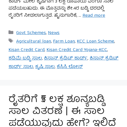
ಕಾರ್ಡ್ ಮೇಲೆ ಕೃಷಿಗಾಗಿ 3 ಲಕ್ಷ ರೂಪಾಯಿ ವರೆಗೂ ಸಾಲ
ಪಡೆಯಬಹುದು. ಈ ಮೊತ್ತವನ್ನು ಶೇ.4ರ ಬಡ್ಡಿ ದರದಲ್ಲಿ
ರೈತರಿಗೆ ನೀಡಲಾಗುತ್ತದೆ. ಹೈನುಗಾರಿಕೆ, …
Read more
Categories
Govt Schemes
,
News
Tags
Agricultural loan
,
Farm Loan
,
KCC Loan Scheme
,
Kisan Credit Card
,
Kisan Credit Card Yojana-KCC
,
ಕಡಿಮೆ ಬಡ್ಡಿ ಸಾಲ
,
ಕಿಸಾನ್ ಕ್ರೆಡಿಟ್ ಕಾರ್ಡ್
,
ಕಿಸಾನ್ ಕ್ರೆಡಿಟ್
ಕಾರ್ಡ್ ಸಾಲ
,
ಕೃಷಿ ಸಾಲ
,
ಕೆಸಿಸಿ ಲೋನ್
ರೈತರಿಗೆ ₹5 ಲಕ್ಷ ಶೂನ್ಯಬಡ್ಡಿ
ಸಾಲ ವಿತರಣೆ | ಈ ಸಾಲ
ಪಡೆಯುವುದು ಹೇಗೆ? ಇಲ್ಲಿದೆ