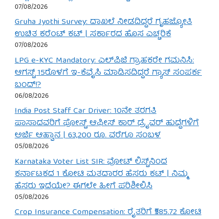
07/08/2026
Gruha Jyothi Survey: ದಾಖಲೆ ನೀಡದಿದ್ದರೆ ಗೃಹಜ್ಯೋತಿ
ಉಚಿತ ಕರೆಂಟ್ ಕಟ್ | ಸರ್ಕಾರದ ಹೊಸ ಎಚ್ಚರಿಕೆ
07/08/2026
LPG e-KYC Mandatory: ಎಲ್‌ಪಿಜಿ ಗ್ರಾಹಕರೇ ಗಮನಿಸಿ:
ಆಗಸ್ಟ್ 15ರೊಳಗೆ ಇ-ಕೆವೈಸಿ ಮಾಡಿಸದಿದ್ದರೆ ಗ್ಯಾಸ್ ಸಂಪರ್ಕ
ಬಂದ್!?
06/08/2026
India Post Staff Car Driver: 10ನೇ ತರಗತಿ
ಪಾಸಾದವರಿಗೆ ಪೋಸ್ಟ್ ಆಫೀಸ್ ಕಾರ್ ಡ್ರೈವರ್ ಹುದ್ದೆಗಳಿಗೆ
ಅರ್ಜಿ ಆಹ್ವಾನ | 63,200 ರೂ. ವರೆಗೂ ಸಂಬಳ
05/08/2026
Karnataka Voter List SIR: ವೋಟ್ ಲಿಸ್ಟ್‌ನಿಂದ
ಕರ್ನಾಟಕದ 1 ಕೋಟಿ ಮತದಾರರ ಹೆಸರು ಕಟ್ | ನಿಮ್ಮ
ಹೆಸರು ಇದೆಯೇ? ಈಗಲೇ ಹೀಗೆ ಪರಿಶೀಲಿಸಿ
05/08/2026
Crop Insurance Compensation: ರೈತರಿಗೆ ₹585.72 ಕೋಟಿ