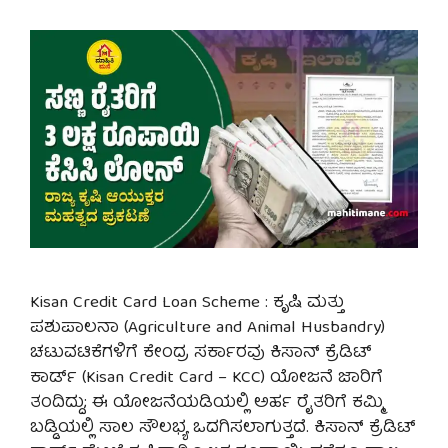
Kisan Credit Card Loan Scheme : ಕೃಷಿ ಮತ್ತು
ಪಶುಪಾಲನಾ (Agriculture and Animal Husbandry)
ಚಟುವಟಿಕೆಗಳಿಗೆ ಕೇಂದ್ರ ಸರ್ಕಾರವು ಕಿಸಾನ್ ಕ್ರೆಡಿಟ್
ಕಾರ್ಡ್ (Kisan Credit Card – KCC) ಯೋಜನೆ ಜಾರಿಗೆ
ತಂದಿದ್ದು; ಈ ಯೋಜನೆಯಡಿಯಲ್ಲಿ ಅರ್ಹ ರೈತರಿಗೆ ಕಮ್ಮಿ
ಬಡ್ಡಿಯಲ್ಲಿ ಸಾಲ ಸೌಲಭ್ಯ ಒದಗಿಸಲಾಗುತ್ತದೆ. ಕಿಸಾನ್ ಕ್ರೆಡಿಟ್