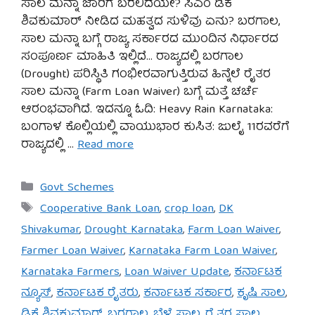
ಸಾಲ ಮನ್ನಾ ಜಾರಿಗೆ ಬರಲಿದೆಯೇ? ಸಿಎಂ ಡಿಕೆ
ಶಿವಕುಮಾರ್ ನೀಡಿದ ಮಹತ್ವದ ಸುಳಿವು ಏನು? ಬರಗಾಲ,
ಸಾಲ ಮನ್ನಾ ಬಗ್ಗೆ ರಾಜ್ಯ ಸರ್ಕಾರದ ಮುಂದಿನ ನಿರ್ಧಾರದ
ಸಂಪೂರ್ಣ ಮಾಹಿತಿ ಇಲ್ಲಿದೆ… ರಾಜ್ಯದಲ್ಲಿ ಬರಗಾಲ
(Drought) ಪರಿಸ್ಥಿತಿ ಗಂಭೀರವಾಗುತ್ತಿರುವ ಹಿನ್ನೆಲೆ ರೈತರ
ಸಾಲ ಮನ್ನಾ (Farm Loan Waiver) ಬಗ್ಗೆ ಮತ್ತೆ ಚರ್ಚೆ
ಆರಂಭವಾಗಿದೆ. ಇದನ್ನೂ ಓದಿ: Heavy Rain Karnataka:
ಬಂಗಾಳ ಕೊಲ್ಲಿಯಲ್ಲಿ ವಾಯುಭಾರ ಕುಸಿತ: ಜುಲೈ 11ರವರೆಗೆ
ರಾಜ್ಯದಲ್ಲಿ …
Read more
Categories
Govt Schemes
Tags
Cooperative Bank Loan
,
crop loan
,
DK
Shivakumar
,
Drought Karnataka
,
Farm Loan Waiver
,
Farmer Loan Waiver
,
Karnataka Farm Loan Waiver
,
Karnataka Farmers
,
Loan Waiver Update
,
ಕರ್ನಾಟಕ
ನ್ಯೂಸ್
,
ಕರ್ನಾಟಕ ರೈತರು
,
ಕರ್ನಾಟಕ ಸರ್ಕಾರ
,
ಕೃಷಿ ಸಾಲ
,
ಡಿಕೆ ಶಿವಕುಮಾರ್
,
ಬರಗಾಲ
,
ಬೆಳೆ ಸಾಲ
,
ರೈತರ ಸಾಲ