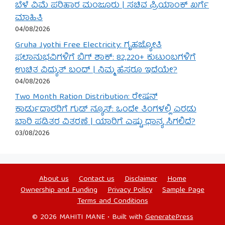
ಬೆಳೆ ವಿಮೆ ಪರಿಹಾರ ಮಂಜೂರು | ಸಚಿವ ಪ್ರಿಯಾಂಕ್ ಖರ್ಗೆ
ಮಾಹಿತಿ
04/08/2026
Gruha Jyothi Free Electricity: ಗೃಹಜ್ಯೋತಿ
ಫಲಾನುಭವಿಗಳಿಗೆ ಬಿಗ್ ಶಾಕ್: 82,220+ ಕುಟುಂಬಗಳಿಗೆ
ಉಚಿತ ವಿದ್ಯುತ್ ಬಂದ್ | ನಿಮ್ಮ ಹೆಸರೂ ಇದೆಯೇ?
04/08/2026
Two Month Ration Distribution: ರೇಷನ್
ಕಾರ್ಡುದಾರರಿಗೆ ಗುಡ್ ನ್ಯೂಸ್: ಒಂದೇ ತಿಂಗಳಲ್ಲಿ ಎರಡು
ಬಾರಿ ಪಡಿತರ ವಿತರಣೆ | ಯಾರಿಗೆ ಎಷ್ಟು ಧಾನ್ಯ ಸಿಗಲಿದೆ?
03/08/2026
About us
Contact us
Disclaimer
Home
Ownership and Funding
Privacy Policy
Sample Page
Terms and Conditions
© 2026 MAHITI MANE
• Built with
GeneratePress