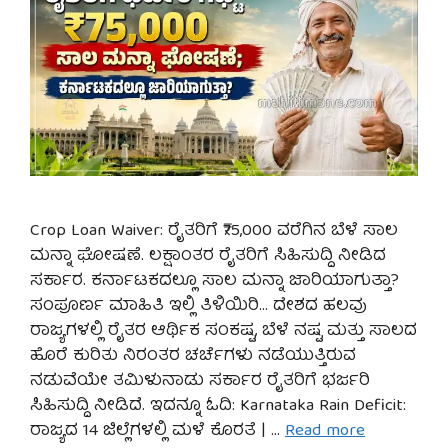
Crop Loan Waiver: ರೈತರಿಗೆ ₹75,000 ವರೆಗಿನ ಬೆಳೆ ಸಾಲ
ಮನ್ನಾ ಘೋಷಣೆ. ಲಕ್ಷಾಂತರ ರೈತರಿಗೆ ಸಿಹಿಸುದ್ದಿ ನೀಡಿದ
ಸರ್ಕಾರ. ಕರ್ನಾಟಕದಲ್ಲೂ ಸಾಲ ಮನ್ನಾ ಜಾರಿಯಾಗುತ್ತಾ?
ಸಂಪೂರ್ಣ ಮಾಹಿತಿ ಇಲ್ಲಿ ತಿಳಿಯಿರಿ… ದೇಶದ ಹಲವು
ರಾಜ್ಯಗಳಲ್ಲಿ ರೈತರ ಆರ್ಥಿಕ ಸಂಕಷ್ಟ, ಬೆಳೆ ನಷ್ಟ ಮತ್ತು ಸಾಲದ
ಹೊರೆ ಕುರಿತು ನಿರಂತರ ಚರ್ಚೆಗಳು ನಡೆಯುತ್ತಿರುವ
ನಡುವೆಯೇ ತಮಿಳುನಾಡು ಸರ್ಕಾರ ರೈತರಿಗೆ ಭರ್ಜರಿ
ಸಿಹಿಸುದ್ದಿ ನೀಡಿದೆ. ಇದನ್ನೂ ಓದಿ: Karnataka Rain Deficit:
ರಾಜ್ಯದ 14 ಜಿಲ್ಲೆಗಳಲ್ಲಿ ಮಳೆ ಕೊರತೆ | …
Read more