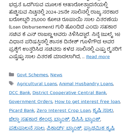
ಭದ್ರತೆ ಒದಗಿಸುವ ಮೂಲಕ ಆಹಾರೋತ್ಪಾದನೆಯಲ್ಲಿ
ಹೆಚ್ಚಿಸುವ ನಿಟ್ಟಿನಲ್ಲಿ 2024-25ನೇ ಸಾಲಿನಲ್ಲಿ ರಾಜ್ಯ ಸರಕಾರ
ಬರೋಬ್ಬರಿ 25,000 ಕೋಟಿ ರೂಪಾಯಿ ಸಾಲ ವಿತರಣೆಯ
(Loan Disbursement) ಗುರಿ ಹೊಂದಿದೆ ಎಂದು ಸಹಕಾರ
ಸಚಿವ ಕೆ ಎನ್ ರಾಜಣ್ಣ ಅವರು ತಿಳಿಸಿದ್ದಾರೆ. ನಿನ್ನೆ (ಜುಲೈ 16)
ವಿಧಾನ ಪರಿಷತ್ತಿನಲ್ಲಿ ಶಾಸಕ ದಿನೇಶ್ ಗೂಳಿಗೌಡ ಅವರ
ಪ್ರಶ್ನೆಗೆ ಉತ್ತರಿಸಿದ ಸಚಿವರು ಕಳೆದ ಸಾಲಿನಲ್ಲಿ ಎಷ್ಟು ರೈತರಿಗೆ
ಎಷ್ಟೆಷ್ಟು ಸಾಲ ವಿತರಣೆ ಮಾಡಲಾಗಿದೆ, …
Read more
Categories
Govt Schemes
,
News
Tags
Agricultural Loans
,
Animal Husbandry Loans
,
DCC Bank
,
District Cooperative Central Bank
,
Government Orders
,
How to get interest free loan
,
Picard Bank
,
Zero Interest Crop Loan
,
ಕೃಷಿ ಸಾಲ
,
ಜಿಲ್ಲಾ ಸಹಕಾರ ಕೇಂದ್ರ ಬ್ಯಾಂಕ್
,
ಡಿಸಿಸಿ ಬ್ಯಾಂಕ್
,
ಪಶುಪಾಲನೆ ಸಾಲ
,
ಪಿಕಾರ್ಡ್ ಬ್ಯಾಂಕ್
,
ಪ್ರಾಥಮಿಕ ಕೃಷಿ