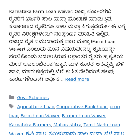
Karnataka Farm Loan Waiver: ರಾಜ್ಯ ಸರ್ಕಾರಗಳು
ರೈತರಿಗೆ ಭರ್ಜರಿ ಸಾಲ ಮನ್ನಾ ಘೋಷಣೆ ಮಾಡುತ್ತಿವೆ.
ಕರ್ನಾಟಕದ ರೈತರಿಗೂ ಸಾಲ ಮನ್ನಾ ಸಿಗುತ್ತದೆಯೇ? ಈ ಬಗ್ಗೆ
ರೈತರ ನಿರೀಕ್ಷೆಗಳೇನು? ಸಂಪೂರ್ಣ ಮಾಹಿತಿ ಇಲ್ಲಿದೆ…
ರಾಜ್ಯದ ರೈತ ಸಮುದಾಯಕ್ಕೆ ಸಾಲ ಮನ್ನಾ (Farm Loan
Waiver) ಎಂಬುದು ಹೊಸ ವಿಷಯವೇನಲ್ಲ. ಕೃಷಿಯನ್ನೇ
ನಂಬಿಕೊಂಡು ಬದುಕುತ್ತಿರುವ ಲಕ್ಷಾಂತರ ರೈತರು ಪ್ರಕೃತಿಯ
ಮೇಲೆ ಅವಲಂಬಿತರಾಗಿದ್ದಾರೆ. ಮಳೆ ಕೊರತೆ, ಅತಿವೃಷ್ಟಿ, ಬೆಳೆ
ಹಾನಿ, ಮಾರುಕಟ್ಟೆಯಲ್ಲಿ ಬೆಲೆ ಕುಸಿತ ಸೇರಿದಂತೆ ಹಲವು
ಕಾರಣಗಳಿಂದಾಗಿ ಆರ್ಥಿಕ …
Read more
Categories
Govt Schemes
Tags
Agriculture Loan
,
Cooperative Bank Loan
,
crop
loan
,
Farm Loan Waiver
,
Farmer Loan Waiver
Karnataka Farmers
,
Maharashtra
,
Tamil Nadu Loan
Waiver
,
ಕೃಷಿ ಸಾಲ
,
ತಮಿಳುನಾಡು ಸಾಲ ಮನ್ನಾ
,
ಬೆಳೆ ಸಾಲ
,