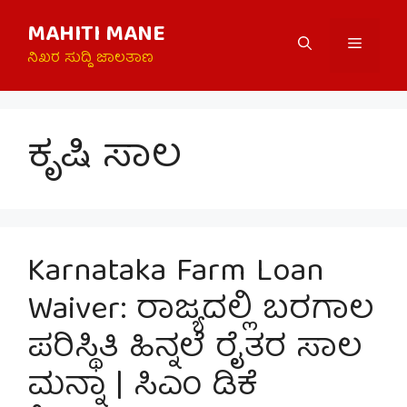
Skip
MAHITI MANE
to
Menu
content
ನಿಖರ ಸುದ್ದಿ ಜಾಲತಾಣ
ಕೃಷಿ ಸಾಲ
Karnataka Farm Loan
Waiver: ರಾಜ್ಯದಲ್ಲಿ ಬರಗಾಲ
ಪರಿಸ್ಥಿತಿ ಹಿನ್ನಲೆ ರೈತರ ಸಾಲ
ಮನ್ನಾ | ಸಿಎಂ ಡಿಕೆ