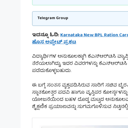
Telegram Group
ಇದನ್ನೂ ಓದಿ:
Karnataka New BPL Ration Card
ಹೊಸ ಅಪ್ಡೇಟ್ ಪ್ರಕಟ
ವಿದ್ಯಾರ್ಥಿಗಳ ಅನುಕೂಲಕ್ಕಾಗಿ ಕೆಎಸ್‌ಆರ್‌ಟಿಸಿ ವ್ಯ
ತೆರೆಯಲಾಗಿದ್ದು, ಇದರ ವಿವರಗಳನ್ನು ಕೆಎಸ್‌ಆರ್‌ಟಿಸಿ
ಪಡೆದುಕೊಳ್ಳಬಹುದು.
ಈ ಬಗ್ಗೆ ಸಂತಸ ವ್ಯಕ್ತಪಡಿಸಿರುವ ಸಾರಿಗೆ ಸಚಿವ ಬೈ
ಸ್ನಾತಕೋತ್ತರ ಪದವಿ ಹಾಗೂ ವೃತ್ತಿಪರ ಕೋರ್ಸ್ಗಳನ್ನು 
ಯೋಜನೆಯಿಂದ ಬಹಳ ದೊಡ್ಡ ಮಟ್ಟದ ಅನುಕೂಲವಾಗಲಿದೆ’
ಶೈಕ್ಷಣಿಕ ಪ್ರಯಾಣವನ್ನು ಸುಗಮಗೊಳಿಸುವ ನಿಟ್ಟಿನಲ್