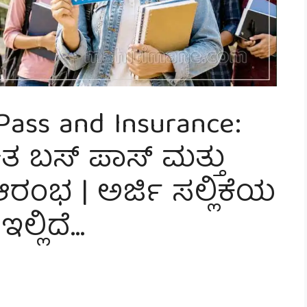
Pass and Insurance:
ಚಿತ ಬಸ್ ಪಾಸ್ ಮತ್ತು
 ಆರಂಭ | ಅರ್ಜಿ ಸಲ್ಲಿಕೆಯ
ಲ್ಲಿದೆ…