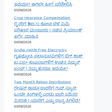
ಇದೆಯೇ? ಈಗಲೇ ಹೀಗೆ ಪರಿಶೀಲಿಸಿ
05/08/2026
Crop Insurance Compensation:
ರೈತರಿಗೆ ₹585.72 ಕೋಟಿ ಬೆಳೆ ವಿಮೆ
ಪರಿಹಾರ ಮಂಜೂರು | ಸಚಿವ ಪ್ರಿಯಾಂಕ್
ಖರ್ಗೆ ಮಾಹಿತಿ
04/08/2026
Gruha Jyothi Free Electricity:
ಗೃಹಜ್ಯೋತಿ ಫಲಾನುಭವಿಗಳಿಗೆ ಬಿಗ್ ಶಾಕ್:
82,220+ ಕುಟುಂಬಗಳಿಗೆ ಉಚಿತ ವಿದ್ಯುತ್
ಬಂದ್ | ನಿಮ್ಮ ಹೆಸರೂ ಇದೆಯೇ?
04/08/2026
Two Month Ration Distribution:
ರೇಷನ್ ಕಾರ್ಡುದಾರರಿಗೆ ಗುಡ್ ನ್ಯೂಸ್:
ಒಂದೇ ತಿಂಗಳಲ್ಲಿ ಎರಡು ಬಾರಿ ಪಡಿತರ
ವಿತರಣೆ | ಯಾರಿಗೆ ಎಷ್ಟು ಧಾನ್ಯ ಸಿಗಲಿದೆ?
03/08/2026