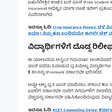
ಬಹುನಿರೀಕ್ಷಿತ ಉಚಿತ ಬಸ್ ಪಾಸ್ (Free Stude
Insurance) ಅಧಿಕೃತ ಮಾರ್ಗಸೂಚಿ ಇದೀಗ ಪ್ರಕಟವಾ
ವಿವರಿಸಲಾಗಿದೆ.
ಇದನ್ನೂ ಓದಿ:
Crop Insurance Money: ಬೆಳೆ 
ಜಮಾ | ನಿಮ್ಮ ಹಣ ಬಂದಿದೆಯೇ ಈಗಲೇ ಚೆಕ್ 
ವಿದ್ಯಾರ್ಥಿಗಳಿಗೆ ದೊಡ್ಡ ರಿಲೀಫ
ಈ ಯೋಜನೆಯ ಅತ್ಯಂತ ಗಮನಾರ್ಹ ಅಂಶವೆAದರೆ ವಿದ್ಯ
ಪಾಸ್ ಪಡೆದು ಓಡಾಡುವ ಪ್ರತಿಯೊಬ್ಬ ವಿದ್ಯಾರ್ಥಿಗೂ ಅ
₹5 ಕಂತನ್ನು (Premium) ಸರ್ಕಾರವೇ ಭರಿಸಲಿದೆ.
ಅಷ್ಟೇ ಅಲ್ಲ, ಪ್ರತಿ ಪಾಸ್ ಮಾಡಿಸಲು ತಗಲುವ ₹100 ಸಂ
ಬದಲಿಗೆ ಸರ್ಕಾರವೇ ಸಾರಿಗೆ ನಿಗಮಗಳಿಗೆ ನೀಡಲಿದೆ
ವೆಚ್ಚವನ್ನು ಸರ್ಕಾರವೇ ವಹಿಸಿಕೊಂಡಿರುವುದು ವಿದ್ಯಾರ್
ಇದನ್ನೂ ಓದಿ:
KCET Counseling Delay: ಕರ್ನ