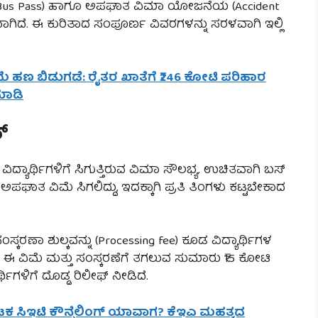
nt Bus Pass) ಹಾಗೂ ಅಪಘಾತ ವಿಮಾ ಯೋಜನೆಯ (Accident
ಗಿದೆ. ಈ ಕುರಿತಾದ ಸಂಪೂರ್ಣ ವಿವರಗಳನ್ನು ಸರಳವಾಗಿ ಇಲ್ಲಿ
ವಿಮೆ ಹಣ ಬಿಡುಗಡೆ: ರೈತರ ಖಾತೆಗೆ ₹246 ಕೋಟಿ ಪರಿಹಾರ
ಮಾಡಿ
್
ಾರ್ಥಿಗಳಿಗೆ ಸಿಗುತ್ತಿರುವ ವಿಮಾ ಸೌಲಭ್ಯ. ಉಚಿತವಾಗಿ ಬಸ್
ಪಘಾತ ವಿಮೆ ಸಿಗಲಿದ್ದು, ಇದಕ್ಕಾಗಿ ಪ್ರತಿ ತಿಂಗಳು ಕಟ್ಟಬೇಕಾದ
ಸ್ಕರಣಾ ಶುಲ್ಕವನ್ನು (Processing fee) ಕೂಡ ವಿದ್ಯಾರ್ಥಿಗಳ
. ಈ ವಿಮೆ ಮತ್ತು ಸಂಸ್ಕರಣೆಗೆ ತಗಲುವ ಸುಮಾರು ₹15 ಕೋಟಿ
ಥಿಗಳಿಗೆ ದೊಡ್ಡ ರಿಲೀಫ್ ನೀಡಿದೆ.
ಾಟಕ ಸಿಇಟಿ ಕೌನ್ಸೆಲಿಂಗ್ ಯಾವಾಗ? ಕೆಇಎ ಮಹತ್ವದ