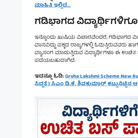
ಮಾಹಿತಿ ಇಲ್ಲಿದೆ…
ಗಡಿಭಾಗದ ವಿದ್ಯಾರ್ಥಿಗಳಿಗ
ಇನ್ನೊಂದು ಖುಷಿಯ ವಿಚಾರವೆಂದರೆ, ಗಡಿಭಾಗದ ವಿದ್ಯಾ
ವಾಸವಿದ್ದು ಪಕ್ಕದ ರಾಜ್ಯಗಳಲ್ಲಿ ಓದುತ್ತಿರುವವರು ಹಾಗೂ
ವ್ಯಾಸಂಗ ಮಾಡುತ್ತಿರುವ ವಿದ್ಯಾರ್ಥಿಗಳೂ ಈ ಉಚ
ಪಡೆಯಬಹುದಾಗಿದೆ.
ಇದನ್ನೂ ಓದಿ:
Gruha Lakshmi Scheme New Rule
ಸಿದ್ಧತೆ | ಸಿಎಂ ಡಿ.ಕೆ. ಶಿವಕುಮಾರ್ ಕಟ್ಟುನಿಟ್ಟಿನ