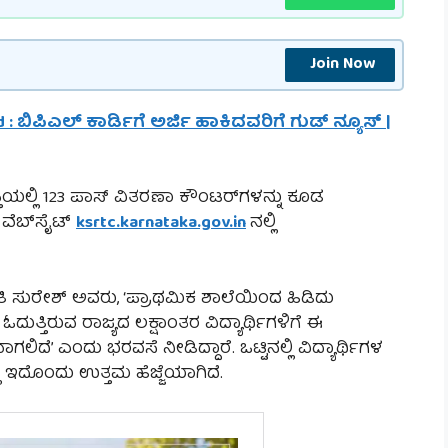
Join Now
 : ಬಿಪಿಎಲ್ ಕಾರ್ಡಿಗೆ ಅರ್ಜಿ ಹಾಕಿದವರಿಗೆ ಗುಡ್ ನ್ಯೂಸ್ |
ಾಪ್ತಿಯಲ್ಲಿ 123 ಪಾಸ್ ವಿತರಣಾ ಕೌಂಟರ್‌ಗಳನ್ನು ಕೂಡ
 ವೆಬ್‌ಸೈಟ್
ksrtc.karnataka.gov.in
ನಲ್ಲಿ
ರತಿ ಸುರೇಶ್ ಅವರು, ‘ಪ್ರಾಥಮಿಕ ಶಾಲೆಯಿಂದ ಹಿಡಿದು
ಓದುತ್ತಿರುವ ರಾಜ್ಯದ ಲಕ್ಷಾಂತರ ವಿದ್ಯಾರ್ಥಿಗಳಿಗೆ ಈ
 ಎಂದು ಭರವಸೆ ನೀಡಿದ್ದಾರೆ. ಒಟ್ಟಿನಲ್ಲಿ ವಿದ್ಯಾರ್ಥಿಗಳ
ಲಿ ಇದೊಂದು ಉತ್ತಮ ಹೆಜ್ಜೆಯಾಗಿದೆ.