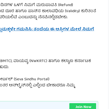
5 ದಿನಗಳ ಒಳಗೆ ನಿಮಗೆ ಮರುಪಾವತಿ (Refund)
ಯಾಣದ ದೂರ ಹಾಗೂ ಪಾಸ್‌ನ ಕಾಲಾವಧಿಯ (Validity) ಕುರಿತಂತೆ
ಲಿವೆ ಎಂಬುದನ್ನು ನೆನಪಿನಲ್ಲಿಡಬೇಕು.
ೆಣ್ಣುಮಕ್ಕಳೇ ಗಮನಿಸಿ: ತಂದೆಯ ಈ ಆಸ್ತಿಗಳ ಮೇಲೆ ನಿಮಗೆ
ಟಿಸಿ (BMTC), ವಾಯವ್ಯ (NWKRTC) ಹಾಗೂ ಕಲ್ಯಾಣ ಕರ್ನಾಟಕ
ಹುದು.
ರ್ಟಲ್ (Seva Sindhu Portal)
ರ ಆನ್‌ಲೈನ್‌ನಲ್ಲಿ ಎಲ್ಲಿಂದ ಬೇಕಾದರೂ ನಿಮ್ಮ
Join Now