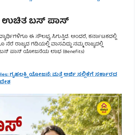
ೂ ಉಚಿತ ಬಸ್ ಪಾಸ್
ರ್ಥಿಗಳಿಗೂ ಈ ಸೌಲಭ್ಯ ಸಿಗುತ್ತಿದೆ. ಅಂದರೆ, ಕರ್ನಾಟಕದಲ್ಲಿ
 ನೆರೆ ರಾಜ್ಯದ ಗಡಿಯಲ್ಲಿ ವಾಸವಿದ್ದು ನಮ್ಮ ರಾಜ್ಯದಲ್ಲಿ
ಿತ ಬಸ್ ಪಾಸ್ ಯೋಜನೆಯ ಲಾಭ (Benefits)
s: ಗೃಹಲಕ್ಷ್ಮಿ ಯೋಜನೆ: ಮತ್ತೆ ಅರ್ಜಿ ಸಲ್ಲಿಕೆಗೆ ಸರ್ಕಾರದ
 ಆದೇಶ