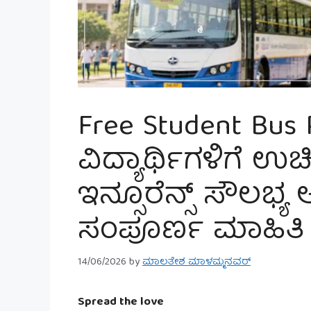
Free Student Bus 
ವಿದ್ಯಾರ್ಥಿಗಳಿಗೆ ಉ
ಇನ್ಸೂರೆನ್ಸ್ ಸೌಲಭ್ಯ
ಸಂಪೂರ್ಣ ಮಾಹಿತಿ ಇ
14/06/2026
by
ಮಾಲತೇಶ ಮಾಳಮ್ಮನವರ್
Spread the love