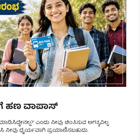
ಗೆ ಹಣ ವಾಪಾಸ್
ಡಿಸಿದ್ದೇನಲ್ಲ?’ ಎಂದು ನೀವು ಚಿಂತಿಸುವ ಅಗತ್ಯವಿಲ್ಲ.
ಳಸಿ ನೀವು ಧೈರ್ಯವಾಗಿ ಪ್ರಯಾಣಿಸಬಹುದು.