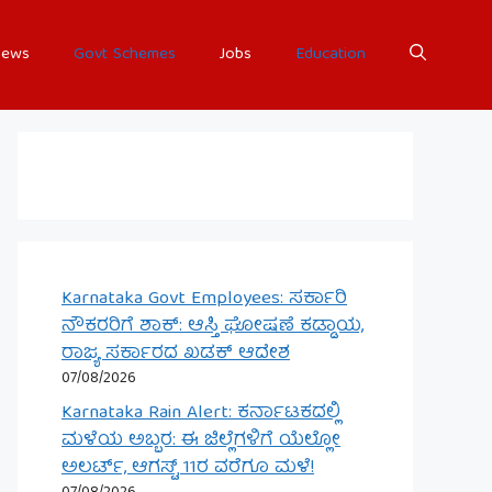
ews
Govt Schemes
Jobs
Education
Karnataka Govt Employees: ಸರ್ಕಾರಿ
ನೌಕರರಿಗೆ ಶಾಕ್: ಆಸ್ತಿ ಘೋಷಣೆ ಕಡ್ಡಾಯ,
ರಾಜ್ಯ ಸರ್ಕಾರದ ಖಡಕ್ ಆದೇಶ
07/08/2026
Karnataka Rain Alert: ಕರ್ನಾಟಕದಲ್ಲಿ
ಮಳೆಯ ಅಬ್ಬರ: ಈ ಜಿಲ್ಲೆಗಳಿಗೆ ಯೆಲ್ಲೋ
ಅಲರ್ಟ್, ಆಗಸ್ಟ್ 11ರ ವರೆಗೂ ಮಳೆ!