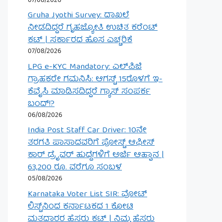
07/08/2026
Gruha Jyothi Survey: ದಾಖಲೆ
ನೀಡದಿದ್ದರೆ ಗೃಹಜ್ಯೋತಿ ಉಚಿತ ಕರೆಂಟ್
ಕಟ್ | ಸರ್ಕಾರದ ಹೊಸ ಎಚ್ಚರಿಕೆ
07/08/2026
LPG e-KYC Mandatory: ಎಲ್‌ಪಿಜಿ
ಗ್ರಾಹಕರೇ ಗಮನಿಸಿ: ಆಗಸ್ಟ್ 15ರೊಳಗೆ ಇ-
ಕೆವೈಸಿ ಮಾಡಿಸದಿದ್ದರೆ ಗ್ಯಾಸ್ ಸಂಪರ್ಕ
ಬಂದ್!?
06/08/2026
India Post Staff Car Driver: 10ನೇ
ತರಗತಿ ಪಾಸಾದವರಿಗೆ ಪೋಸ್ಟ್ ಆಫೀಸ್
ಕಾರ್ ಡ್ರೈವರ್ ಹುದ್ದೆಗಳಿಗೆ ಅರ್ಜಿ ಆಹ್ವಾನ |
63,200 ರೂ. ವರೆಗೂ ಸಂಬಳ
05/08/2026
Karnataka Voter List SIR: ವೋಟ್
ಲಿಸ್ಟ್‌ನಿಂದ ಕರ್ನಾಟಕದ 1 ಕೋಟಿ
ಮತದಾರರ ಹೆಸರು ಕಟ್ | ನಿಮ್ಮ ಹೆಸರು