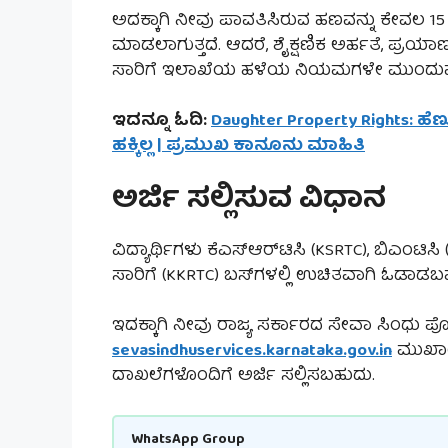
ಅದಕ್ಕಾಗಿ ನೀವು ಪಾವತಿಸಿರುವ ಹಣವನ್ನು ಕೇವಲ 1
ಮಾಡಲಾಗುತ್ತದೆ. ಆದರೆ, ಶೈಕ್ಷಣಿಕ ಅರ್ಹತೆ, ಪ್ರ
ಸಾರಿಗೆ ಇಲಾಖೆಯ ಹಳೆಯ ನಿಯಮಗಳೇ ಮುಂದುವರಿಯ
ಇದನ್ನೂ ಓದಿ:
Daughter Property Rights: ಹ
ಹಕ್ಕಿಲ್ಲ | ಪ್ರಮುಖ ಕಾನೂನು ಮಾಹಿತಿ
ಅರ್ಜಿ ಸಲ್ಲಿಸುವ ವಿಧಾನ
ವಿದ್ಯಾರ್ಥಿಗಳು ಕೆಎಸ್‌ಆರ್‌ಟಿಸಿ (KSRTC), ಬಿಎಂ
ಸಾರಿಗೆ (KKRTC) ಬಸ್‌ಗಳಲ್ಲಿ ಉಚಿತವಾಗಿ ಓಡಾಡಬ
ಇದಕ್ಕಾಗಿ ನೀವು ರಾಜ್ಯ ಸರ್ಕಾರದ ಸೇವಾ ಸಿಂಧು ಪೋ
sevasindhuservices.karnataka.gov.in
ಮುಖಾಂತ
ದಾಖಲೆಗಳೊಂದಿಗೆ ಅರ್ಜಿ ಸಲ್ಲಿಸಬಹುದು.
WhatsApp Group