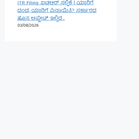
ITR Filing: ಐಟಿಆರ್ ಸಲ್ಲಿಕೆ | ಯಾರಿಗೆ
ದಂಡ, ಯಾರಿಗೆ ವಿನಾಯಿತಿ? ಸರ್ಕಾರದ
ಹೊಸ ಅಪ್ಡೇಟ್ ಇಲ್ಲಿದೆ…
03/08/2026