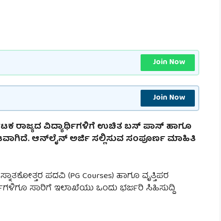
Join Now
Join Now
್ನಾಟಕ ರಾಜ್ಯದ ವಿದ್ಯಾರ್ಥಿಗಳಿಗೆ ಉಚಿತ ಬಸ್ ಪಾಸ್ ಹಾಗೂ
ಗಿದೆ. ಆನ್‌ಲೈನ್ ಅರ್ಜಿ ಸಲ್ಲಿಸುವ ಸಂಪೂರ್ಣ ಮಾಹಿತಿ
ಸ್ನಾತಕೋತ್ತರ ಪದವಿ (PG Courses) ಹಾಗೂ ವೃತ್ತಿಪರ
ರ್ಥಿಗಳಿಗೂ ಸಾರಿಗೆ ಇಲಾಖೆಯು ಒಂದು ಭರ್ಜರಿ ಸಿಹಿಸುದ್ದಿ