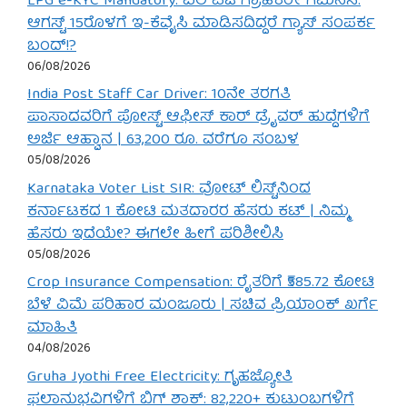
LPG e-KYC Mandatory: ಎಲ್‌ಪಿಜಿ ಗ್ರಾಹಕರೇ ಗಮನಿಸಿ:
ಆಗಸ್ಟ್ 15ರೊಳಗೆ ಇ-ಕೆವೈಸಿ ಮಾಡಿಸದಿದ್ದರೆ ಗ್ಯಾಸ್ ಸಂಪರ್ಕ
ಬಂದ್!?
06/08/2026
India Post Staff Car Driver: 10ನೇ ತರಗತಿ
ಪಾಸಾದವರಿಗೆ ಪೋಸ್ಟ್ ಆಫೀಸ್ ಕಾರ್ ಡ್ರೈವರ್ ಹುದ್ದೆಗಳಿಗೆ
ಅರ್ಜಿ ಆಹ್ವಾನ | 63,200 ರೂ. ವರೆಗೂ ಸಂಬಳ
05/08/2026
Karnataka Voter List SIR: ವೋಟ್ ಲಿಸ್ಟ್‌ನಿಂದ
ಕರ್ನಾಟಕದ 1 ಕೋಟಿ ಮತದಾರರ ಹೆಸರು ಕಟ್ | ನಿಮ್ಮ
ಹೆಸರು ಇದೆಯೇ? ಈಗಲೇ ಹೀಗೆ ಪರಿಶೀಲಿಸಿ
05/08/2026
Crop Insurance Compensation: ರೈತರಿಗೆ ₹585.72 ಕೋಟಿ
ಬೆಳೆ ವಿಮೆ ಪರಿಹಾರ ಮಂಜೂರು | ಸಚಿವ ಪ್ರಿಯಾಂಕ್ ಖರ್ಗೆ
ಮಾಹಿತಿ
04/08/2026
Gruha Jyothi Free Electricity: ಗೃಹಜ್ಯೋತಿ
ಫಲಾನುಭವಿಗಳಿಗೆ ಬಿಗ್ ಶಾಕ್: 82,220+ ಕುಟುಂಬಗಳಿಗೆ