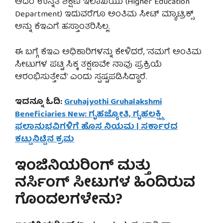
ಆದರೆ ಉನ್ನತ ಶಿಕ್ಷಣ ಇಲಾಖೆಯು (Higher Education
Department) ಇದುವರೆಗೂ ಅಂತಿಮ ಸೀಟ್ ಮ್ಯಾಟ್ರಿಕ್ಸ್
ಅನ್ನು ಕೆಇಎಗೆ ಹಸ್ತಾಂತರಿಸಿಲ್ಲ.
ಈ ಬಗ್ಗೆ ಕೆಇಎ ಅಧಿಕಾರಿಗಳನ್ನು ಕೇಳಿದರೆ, ‘ನಮಗೆ ಅಂತಿಮ
ಸೀಟುಗಳ ಪಟ್ಟಿ ಸಿಕ್ಕ ತಕ್ಷಣವೇ ನಾವು ಪ್ರಕ್ರಿಯೆ
ಆರಂಭಿಸುತ್ತೇವೆ’ ಎಂದು ಸ್ಪಷ್ಟಪಡಿಸಿದ್ದಾರೆ.
ಇದನ್ನೂ ಓದಿ:
Gruhajyothi Gruhalakshmi
Beneficiaries New: ಗೃಹಜ್ಯೋತಿ, ಗೃಹಲಕ್ಷ್ಮಿ
ಫಲಾನುಭವಿಗಳಿಗೆ ಹೊಸ ನಿಯಮ | ಸರ್ಕಾರದ
ಕಟ್ಟುನಿಟ್ಟಿನ ಕ್ರಮ
ಇಂಜಿನಿಯರಿಂಗ್ ಮತ್ತು
ನರ್ಸಿಂಗ್ ಸೀಟುಗಳ ಹಿಂದಿರುವ
ಗೊಂದಲಗಳೇನು?