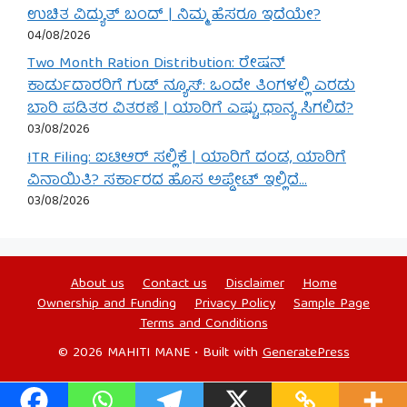
ಉಚಿತ ವಿದ್ಯುತ್ ಬಂದ್ | ನಿಮ್ಮ ಹೆಸರೂ ಇದೆಯೇ?
04/08/2026
Two Month Ration Distribution: ರೇಷನ್
ಕಾರ್ಡುದಾರರಿಗೆ ಗುಡ್ ನ್ಯೂಸ್: ಒಂದೇ ತಿಂಗಳಲ್ಲಿ ಎರಡು
ಬಾರಿ ಪಡಿತರ ವಿತರಣೆ | ಯಾರಿಗೆ ಎಷ್ಟು ಧಾನ್ಯ ಸಿಗಲಿದೆ?
03/08/2026
ITR Filing: ಐಟಿಆರ್ ಸಲ್ಲಿಕೆ | ಯಾರಿಗೆ ದಂಡ, ಯಾರಿಗೆ
ವಿನಾಯಿತಿ? ಸರ್ಕಾರದ ಹೊಸ ಅಪ್ಡೇಟ್ ಇಲ್ಲಿದೆ…
03/08/2026
About us
Contact us
Disclaimer
Home
Ownership and Funding
Privacy Policy
Sample Page
Terms and Conditions
© 2026 MAHITI MANE
• Built with
GeneratePress