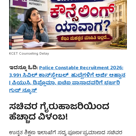
KCET Counseling Delay
ಇದನ್ನೂ ಓದಿ:
Police Constable Recruitment 2026:
3,991 ಸಿವಿಲ್ ಕಾನ್‌ಸ್ಟೇಬಲ್‌ ಹುದ್ದೆಗಳಿಗೆ ಅರ್ಜಿ ಆಹ್ವಾನ
| ಪಿಯುಸಿ, ಡಿಪ್ಲೊಮಾ, ಐಟಿಐ ಪಾಸಾದವರಿಗೆ ಭರ್ಜರಿ
ಗುಡ್ ನ್ಯೂಸ್
ಸಚಿವರ ಗೈರುಹಾಜರಿಯಿಂದ
ಹೆಚ್ಚಾದ ವಿಳಂಬ!
ಉನ್ನತ ಶಿಕ್ಷಣ ಇಲಾಖೆಗೆ ಸದ್ಯ ಪೂರ್ಣಪ್ರಮಾಣದ ಸಚಿವರ