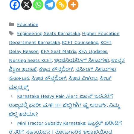
Categories
Education
Tags
Engineering Seats Karnataka
,
Higher Education
Department Karnataka
,
KCET Counseling
,
KCET
Delay Reason
,
KEA Seat Matrix
,
KEA Updates
,
Nursing Seats KCET
,
ಇಂಜಿನಿಯರಿAಗ್ ಸೀಟುಗಳು
,
ಉನ್ನತ
ಶಿಕ್ಷಣ ಇಲಾಖೆ
,
ಕೆಇಎ ಕೌನ್ಸೆಲಿಂಗ್
,
ನರ್ಸಿಂಗ್ ಸೀಟುಗಳು
ಕರ್ನಾಟಕ
,
ಸಿಇಟಿ ಕೌನ್ಸೆಲಿಂಗ್
,
ಸಿಇಟಿ ವಿಳಂಬ
,
ಸೀಟ್
ಮ್ಯಾಟ್ರಿಕ್ಸ್
Karnataka Heavy Rain Alert: ಜೂನ್ 15ರವರೆಗೆ
ರಾಜ್ಯದಲ್ಲಿ ಭಾರೀ ಮಳೆ! 11+ ಜಿಲ್ಲೆಗಳಿಗೆ ಹೈ ಅಲರ್ಟ್, ನಿಮ್ಮ
ಜಿಲ್ಲೆ ಇದೆಯೇ?
Mini Tractor Subsidy Karnataka: ಟ್ರ‍್ಯಾಕ್ಟರ್ ಖರೀದಿಗೆ
ರೈತರಿಗೆ ಸಹಾಯಧನ | ತೋಟಗಾರಿಕೆ ಇಲಾಖೆಯಿಂದ