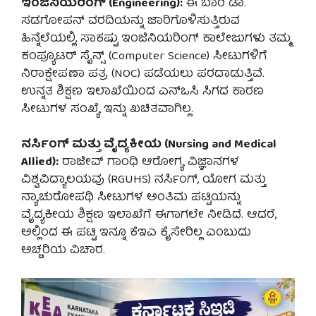
ಇಂಜಿನಿಯರಿಂಗ್ (Engineering):
ಈ ಬಾರಿ ಡಾ.
ಸಡಗೋಪನ್ ವರದಿಯನ್ನು ಜಾರಿಗೊಳಿಸುತ್ತಿರುವ
ಹಿನ್ನೆಲೆಯಲ್ಲಿ, ಸಾಕಷ್ಟು ಇಂಜಿನಿಯರಿಂಗ್ ಕಾಲೇಜುಗಳು ತಮ್ಮ
ಕಂಪ್ಯೂಟರ್ ಸೈನ್ಸ್ (Computer Science) ಸೀಟುಗಳಿಗೆ
ನಿರಾಕ್ಷೇಪಣಾ ಪತ್ರ (NOC) ಪಡೆಯಲು ಪರದಾಡುತ್ತಿವೆ.
ಉನ್ನತ ಶಿಕ್ಷಣ ಇಲಾಖೆಯಿಂದ ಎನ್‌ಒಸಿ ಸಿಗದ ಕಾರಣ
ಸೀಟುಗಳ ಸಂಖ್ಯೆ ಇನ್ನು ಖಚಿತವಾಗಿಲ್ಲ.
ನರ್ಸಿಂಗ್ ಮತ್ತು ವೈದ್ಯಕೀಯ (Nursing and Medical
Allied):
ರಾಜೀವ್ ಗಾಂಧಿ ಆರೋಗ್ಯ ವಿಜ್ಞಾನಗಳ
ವಿಶ್ವವಿದ್ಯಾಲಯವು (RGUHS) ನರ್ಸಿಂಗ್, ಯೋಗ ಮತ್ತು
ನ್ಯಾಚುರೋಪಥಿ ಸೀಟುಗಳ ಅಂತಿಮ ಪಟ್ಟಿಯನ್ನು
ವೈದ್ಯಕೀಯ ಶಿಕ್ಷಣ ಇಲಾಖೆಗೆ ಈಗಾಗಲೇ ನೀಡಿದೆ. ಆದರೆ,
ಅಲ್ಲಿಂದ ಈ ಪಟ್ಟಿ ಇನ್ನೂ ಕೆಇಎ ಕೈಸೇರಿಲ್ಲ ಎಂಬುದು
ಅಚ್ಚರಿಯ ವಿಚಾರ.