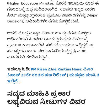
(Higher Education Minister) ಕೊರತೆ ಇರುವುದು ಕೂಡ ಈ
ಗೊಂದಲಕ್ಕೆ ತುಪ್ಪ ಸುರಿದಂತಾಗಿದೆ. ಸಚಿವರು ಇಲ್ಲದ ಕಾರಣ
ಸೀಟ್ ಮ್ಯಾಟ್ರಿಕ್ಸ್’ನಂತಹ ಪ್ರಮುಖ ನಿರ್ಧಾರಗಳನ್ನು (Major
Decisions) ಅಧಿಕಾರಿಗಳೇ ತೆಗೆದುಕೊಳ್ಳಬೇಕಿದೆ.
ಆದರೆ, ದೊಡ್ಡ ಮಟ್ಟದ ನಿರ್ಣಯಗಳನ್ನು ತೆಗೆದುಕೊಳ್ಳಲು
ಅಧಿಕಾರಿಗಳು ಹಿಂದೇಟು ಹಾಕುತ್ತಿರುವುದು ವಿಳಂಬಕ್ಕೆ
ಪ್ರಮುಖ ಕಾರಣವಾಗಿದೆ. ಸಚಿವರೇನಾದರೂ ಇದ್ದಿದ್ದರೆ, ಈ
ಸಮಸ್ಯೆಗಳು ಬಹಳ ಬೇಗ ಬಗೆಹರಿಯುತ್ತಿದ್ದವು ಎಂಬ
ಮಾತುಗಳು ಕೇಳಿಬರುತ್ತಿವೆ.
ಇದನ್ನೂ ಓದಿ:
PM Kisan 23ne Kantina Hana: ಪಿಎಂ
ಕಿಸಾನ್ 23ನೇ ಕಂತಿನ ಹಣ ರಿಲೀಸ್ | ಮಹತ್ವದ ಮಾಹಿತಿ
ಇಲ್ಲಿದೆ…
ಸದ್ಯದ ಮಾಹಿತಿ ಪ್ರಕಾರ
ಲಭ್ಯವಿರುವ ಸೀಟುಗಳ ವಿವರ