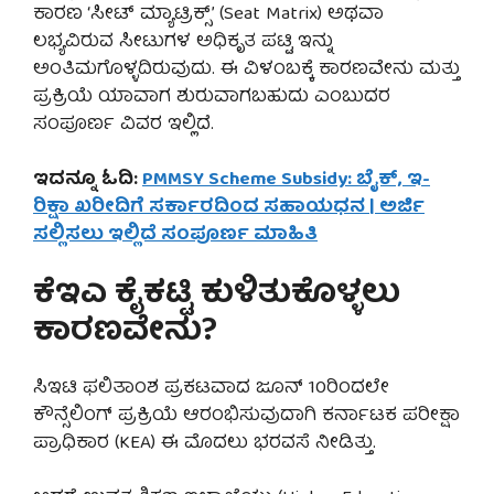
ಕಾರಣ ‘ಸೀಟ್ ಮ್ಯಾಟ್ರಿಕ್ಸ್’ (Seat Matrix) ಅಥವಾ
ಲಭ್ಯವಿರುವ ಸೀಟುಗಳ ಅಧಿಕೃತ ಪಟ್ಟಿ ಇನ್ನು
ಅಂತಿಮಗೊಳ್ಳದಿರುವುದು. ಈ ವಿಳಂಬಕ್ಕೆ ಕಾರಣವೇನು ಮತ್ತು
ಪ್ರಕ್ರಿಯೆ ಯಾವಾಗ ಶುರುವಾಗಬಹುದು ಎಂಬುದರ
ಸಂಪೂರ್ಣ ವಿವರ ಇಲ್ಲಿದೆ.
ಇದನ್ನೂ ಓದಿ:
PMMSY Scheme Subsidy: ಬೈಕ್, ಇ-
ರಿಕ್ಷಾ ಖರೀದಿಗೆ ಸರ್ಕಾರದಿಂದ ಸಹಾಯಧನ | ಅರ್ಜಿ
ಸಲ್ಲಿಸಲು ಇಲ್ಲಿದೆ ಸಂಪೂರ್ಣ ಮಾಹಿತಿ
ಕೆಇಎ ಕೈಕಟ್ಟಿ ಕುಳಿತುಕೊಳ್ಳಲು
ಕಾರಣವೇನು?
ಸಿಇಟಿ ಫಲಿತಾಂಶ ಪ್ರಕಟವಾದ ಜೂನ್ 10ರಿಂದಲೇ
ಕೌನ್ಸೆಲಿಂಗ್ ಪ್ರಕ್ರಿಯೆ ಆರಂಭಿಸುವುದಾಗಿ ಕರ್ನಾಟಕ ಪರೀಕ್ಷಾ
ಪ್ರಾಧಿಕಾರ (KEA) ಈ ಮೊದಲು ಭರವಸೆ ನೀಡಿತ್ತು.