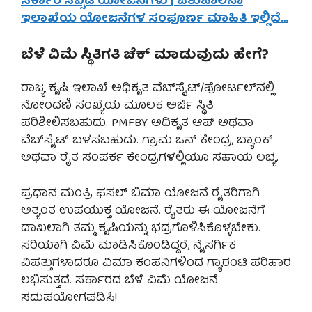
ಸರ್ಕಾರಿ ಸಬ್ಸಿಡಿ ಯೋಜನೆಗಳು | ಪಶುಪಾಲನಾ
ಇಲಾಖೆಯ ಯೋಜನೆಗಳ ಸಂಪೂರ್ಣ ಮಾಹಿತಿ ಇಲ್ಲಿದೆ…
ಬೆಳೆ ವಿಮೆ ಸ್ಥಿತಿಗತಿ ಚೆಕ್ ಮಾಡುವುದು ಹೇಗೆ?
ರಾಜ್ಯ ಕೃಷಿ ಇಲಾಖೆ ಅಧಿಕೃತ ವೆಬ್‌ಸೈಟ್/ಪೋರ್ಟಲ್‌ನಲ್ಲಿ
ನೋಂದಣಿ ಸಂಖ್ಯೆಯ ಮೂಲಕ ಅರ್ಜಿ ಸ್ಥಿತಿ
ಪರಿಶೀಲಿಸಬಹುದು. PMFBY ಅಧಿಕೃತ ಆಪ್ ಅಥವಾ
ವೆಬ್‌ಸೈಟ್ ಬಳಸಬಹುದು. ಗ್ರಾಮ ಒನ್ ಕೇಂದ್ರ, ಬ್ಯಾಂಕ್
ಅಥವಾ ರೈತ ಸಂಪರ್ಕ ಕೇಂದ್ರಗಳಲ್ಲಿಯೂ ಸಹಾಯ ಲಭ್ಯ.
ಪ್ರಧಾನ ಮಂತ್ರಿ ಫಸಲ್ ಬಿಮಾ ಯೋಜನೆ ರೈತರಿಗಾಗಿ
ಅತ್ಯಂತ ಉಪಯುಕ್ತ ಯೋಜನೆ. ರೈತರು ಈ ಯೋಜನೆಗೆ
ದಾಖಲಾಗಿ ತಮ್ಮ ಕೃಷಿಯನ್ನು ಭದ್ರಗೊಳಿಸಿಕೊಳ್ಳಬೇಕು.
ಸರಿಯಾಗಿ ವಿಮೆ ಮಾಡಿಸಿಕೊಂಡಿದ್ದರೆ, ನೈಸರ್ಗಿಕ
ವಿಪತ್ತುಗಳಾದರೂ ವಿಮಾ ಕಂಪನಿಗಳಿಂದ ಗ್ಯಾರಂಟಿ ಪರಿಹಾರ
ಲಭಿಸುತ್ತದೆ. ಸರ್ಕಾರದ ಬೆಳೆ ವಿಮೆ ಯೋಜನೆ
ಸದುಪಯೋಗಪಡಿಸಿ!