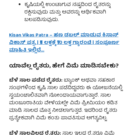
ಕೃಷಿಯಲ್ಲಿ ಉಂಟಾಗುವ ನಷ್ಟದಿಂದ ರೈತರನ್ನು
ರಕ್ಷಿಸುವುದು ಮತ್ತು ಅವರನ್ನು ಆರ್ಥಿಕವಾಗಿ
ಬಲಪಡಿಸುವುದು.
Kisan Vikas Patra – ಹಣ ಡಬಲ್ ಮಾಡುವ ಕಿಸಾನ್
ವಿಕಾಸ್ ಪತ್ರ | ₹5 ಲಕ್ಷಕ್ಕೆ ₹10 ಲಕ್ಷ ಗ್ಯಾರಂಟಿ | ಸಂಪೂರ್ಣ
ಮಾಹಿತಿ ಇಲ್ಲಿದೆ…
ಯಾವೆಲ್ಲ ರೈತರು, ಹೇಗೆ ವಿಮೆ ಮಾಡಿಸಬೇಕು?
ಬೆಳೆ ಸಾಲ ಪಡೆದ ರೈತರು:
ಬ್ಯಾಂಕ್ ಅಥವಾ ಸಹಕಾರ
ಸಂಘಗಳಿಂದ ಕೃಷಿ ಸಾಲ ಪಡೆದಿದ್ದವರು ಈ ಯೋಜನೆಯಲ್ಲಿ
ಸ್ವಯಂಚಾಲಿತವಾಗಿ ನೋಂದಾಯವಾಗುತ್ತಾರೆ. ಸಾಲ
ಮಂಜೂರಾತಿಯ ವೇಳೆಯಲ್ಲೇ ವಿಮೆ ಪ್ರೀಮಿಯಂ ಕಡಿತ
ಮಾಡಿ ಸಾಲದ ಮೊತ್ತ ನೀಡಲಾಗುತ್ತದೆ. ಇದರಿಂದ ರೈತರು
ಪ್ರತ್ಯೇಕವಾಗಿ ವಿಮೆ ಕಂತು ಪಾವತಿಸುವ ಅಗತ್ಯವಿಲ್ಲ.
ಬೆಳೆ ಸಾಲವಿಲ್ಲದ ರೈತರು:
ಸಾಲ ಇಲ್ಲದ ರೈತರೂ ವಿಮೆ