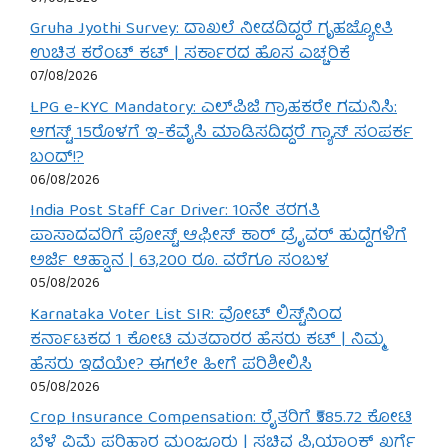
Gruha Jyothi Survey: ದಾಖಲೆ ನೀಡದಿದ್ದರೆ ಗೃಹಜ್ಯೋತಿ
ಉಚಿತ ಕರೆಂಟ್ ಕಟ್ | ಸರ್ಕಾರದ ಹೊಸ ಎಚ್ಚರಿಕೆ
07/08/2026
LPG e-KYC Mandatory: ಎಲ್‌ಪಿಜಿ ಗ್ರಾಹಕರೇ ಗಮನಿಸಿ:
ಆಗಸ್ಟ್ 15ರೊಳಗೆ ಇ-ಕೆವೈಸಿ ಮಾಡಿಸದಿದ್ದರೆ ಗ್ಯಾಸ್ ಸಂಪರ್ಕ
ಬಂದ್!?
06/08/2026
India Post Staff Car Driver: 10ನೇ ತರಗತಿ
ಪಾಸಾದವರಿಗೆ ಪೋಸ್ಟ್ ಆಫೀಸ್ ಕಾರ್ ಡ್ರೈವರ್ ಹುದ್ದೆಗಳಿಗೆ
ಅರ್ಜಿ ಆಹ್ವಾನ | 63,200 ರೂ. ವರೆಗೂ ಸಂಬಳ
05/08/2026
Karnataka Voter List SIR: ವೋಟ್ ಲಿಸ್ಟ್‌ನಿಂದ
ಕರ್ನಾಟಕದ 1 ಕೋಟಿ ಮತದಾರರ ಹೆಸರು ಕಟ್ | ನಿಮ್ಮ
ಹೆಸರು ಇದೆಯೇ? ಈಗಲೇ ಹೀಗೆ ಪರಿಶೀಲಿಸಿ
05/08/2026
Crop Insurance Compensation: ರೈತರಿಗೆ ₹585.72 ಕೋಟಿ
ಬೆಳೆ ವಿಮೆ ಪರಿಹಾರ ಮಂಜೂರು | ಸಚಿವ ಪ್ರಿಯಾಂಕ್ ಖರ್ಗೆ