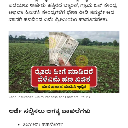
ಪಡೆಯಲು ಅರ್ಹರು. ಹತ್ತಿರದ ಬ್ಯಾಂಕ್, ಗ್ರಾಮ ಒನ್ ಕೇಂದ್ರ
ಅಥವಾ ಸಿಎಸ್‌ಸಿ ಕೇಂದ್ರಗಳಿಗೆ ಭೇಟಿ ನೀಡಿ ತಮ್ಮದೇ ಆದ
ಖಾಸಗಿ ಹಣದಿಂದ ವಿಮೆ ಪ್ರೀಮಿಯಂ ಪಾವತಿಸಬೇಕು.
Crop Insurance Claim Process for Farmers PMFBY
ಅರ್ಜಿ ಸಲ್ಲಿಸಲು ಅಗತ್ಯ ದಾಖಲೆಗಳು
ಜಮೀನು ಪಹಣಿ/RTC