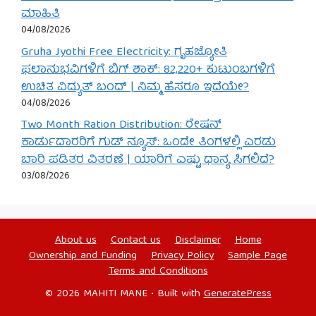
ಮಾಹಿತಿ
04/08/2026
Gruha Jyothi Free Electricity: ಗೃಹಜ್ಯೋತಿ
ಫಲಾನುಭವಿಗಳಿಗೆ ಬಿಗ್ ಶಾಕ್: 82,220+ ಕುಟುಂಬಗಳಿಗೆ
ಉಚಿತ ವಿದ್ಯುತ್ ಬಂದ್ | ನಿಮ್ಮ ಹೆಸರೂ ಇದೆಯೇ?
04/08/2026
Two Month Ration Distribution: ರೇಷನ್
ಕಾರ್ಡುದಾರರಿಗೆ ಗುಡ್ ನ್ಯೂಸ್: ಒಂದೇ ತಿಂಗಳಲ್ಲಿ ಎರಡು
ಬಾರಿ ಪಡಿತರ ವಿತರಣೆ | ಯಾರಿಗೆ ಎಷ್ಟು ಧಾನ್ಯ ಸಿಗಲಿದೆ?
03/08/2026
About us
Contact us
Disclaimer
Home
Ownership and Funding
Privacy Policy
Sample Page
Terms and Conditions
© 2026 MAHITI MANE
• Built with
GeneratePress