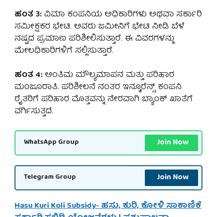
ಹಂತ 3:
ವಿಮಾ ಕಂಪನಿಯ ಅಧಿಕಾರಿಗಳು ಅಥವಾ ಸರ್ಕಾರಿ
ಸಮೀಕ್ಷಕರ ಭೇಟಿ. ಅವರು ಜಮೀನಿಗೆ ಭೇಟಿ ನೀಡಿ ಬೆಳೆ
ನಷ್ಟದ ಪ್ರಮಾಣ ಪರಿಶೀಲಿಸುತ್ತಾರೆ. ಈ ವಿವರಗಳನ್ನು
ಮೇಲಧಿಕಾರಿಗಳಿಗೆ ಸಲ್ಲಿಸುತ್ತಾರೆ.
ಹಂತ 4:
ಅಂತಿಮ ಮೌಲ್ಯಮಾಪನ ಮತ್ತು ಪರಿಹಾರ
ಮಂಜೂರಾತಿ. ಪರಿಶೀಲನೆ ನಂತರ ಇನ್ಶೂರೆನ್ಸ್ ಕಂಪನಿ
ರೈತರಿಗೆ ಪರಿಹಾರ ಮೊತ್ತವನ್ನು ನೇರವಾಗಿ ಬ್ಯಾಂಕ್ ಖಾತೆಗೆ
ವರ್ಗಿಸುತ್ತದೆ.
Join Now
WhatsApp Group
Join Now
Telegram Group
Hasu Kuri Koli Subsidy- ಹಸು, ಕುರಿ, ಕೋಳಿ ಸಾಕಾಣಿಕೆ