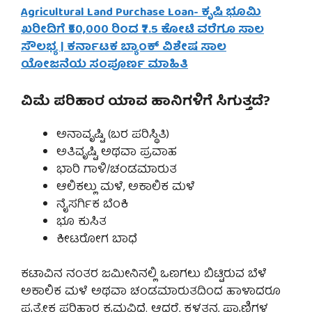
Agricultural Land Purchase Loan- ಕೃಷಿ ಭೂಮಿ
ಖರೀದಿಗೆ ₹50,000 ರಿಂದ ₹7.5 ಕೋಟಿ ವರೆಗೂ ಸಾಲ
ಸೌಲಭ್ಯ | ಕರ್ನಾಟಕ ಬ್ಯಾಂಕ್ ವಿಶೇಷ ಸಾಲ
ಯೋಜನೆಯ ಸಂಪೂರ್ಣ ಮಾಹಿತಿ
ವಿಮೆ ಪರಿಹಾರ ಯಾವ ಹಾನಿಗಳಿಗೆ ಸಿಗುತ್ತದೆ?
ಅನಾವೃಷ್ಟಿ (ಬರ ಪರಿಸ್ಥಿತಿ)
ಅತಿವೃಷ್ಟಿ ಅಥವಾ ಪ್ರವಾಹ
ಭಾರಿ ಗಾಳಿ/ಚಂಡಮಾರುತ
ಆಲಿಕಲ್ಲು ಮಳೆ, ಅಕಾಲಿಕ ಮಳೆ
ನೈಸರ್ಗಿಕ ಬೆಂಕಿ
ಭೂ ಕುಸಿತ
ಕೀಟರೋಗ ಬಾಧೆ
ಕಟಾವಿನ ನಂತರ ಜಮೀನಿನಲ್ಲಿ ಒಣಗಲು ಬಿಟ್ಟಿರುವ ಬೆಳೆ
ಅಕಾಲಿಕ ಮಳೆ ಅಥವಾ ಚಂಡಮಾರುತದಿಂದ ಹಾಳಾದರೂ
ಪ್ರತ್ಯೇಕ ಪರಿಹಾರ ಕ್ರಮವಿದೆ. ಆದರೆ, ಕಳ್ಳತನ, ಪ್ರಾಣಿಗಳ