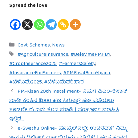
Spread the love
Categories
Govt Schemes
,
News
Tags
#AgricultureInsurance
,
#BelevimePMFBY
,
#CropInsurance2025
,
#FarmersSafety
,
#InsuranceForFarmers
,
#PMFasalBimaYojana
,
#ಬೆಳೆವಿಮೆ2025
,
#ಬೆಳೆವಿಮೆಪರಿಹಾರ
PM-Kisan 20th Installment- ನಿಮಗೆ ಪಿಎಂ-ಕಿಸಾನ್
20ನೇ ಕಂತಿನ ₹2,000 ಹಣ ಸಿಗುತ್ತಾ? ಹಣ ಪಡೆಯಲು
ಕೂಡಲೇ ಈ ಐದು ಕೆಲಸ ಮಾಡಿ | ಸಂಪೂರ್ಣ ಮಾಹಿತಿ
ಇಲ್ಲಿದೆ…
e-Swathu Online- ಮೊಬೈಲ್‌ನಲ್ಲೇ ಉಚಿತವಾಗಿ ನಿಮ್ಮ
ಇ-ಸ್ವತ್ತು ಡಿಜಿಟಲ್ ದಾಖಲೆಯನ್ನು ಪಡೆಯಿರಿ | ಹಂತ ಹಂತದ