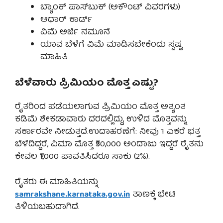
ಬ್ಯಾಂಕ್ ಪಾಸ್‌ಬುಕ್ (ಅಕೌಂಟ್ ವಿವರಗಳು)
ಆಧಾರ್ ಕಾರ್ಡ್
ವಿಮೆ ಅರ್ಜಿ ನಮೂನೆ
ಯಾವ ಬೆಳೆಗೆ ವಿಮೆ ಮಾಡಿಸಬೇಕೆಂದು ಸ್ಪಷ್ಟ
ಮಾಹಿತಿ
ಬೆಳೆವಾರು ಪ್ರಿಮಿಯಂ ಮೊತ್ತ ಎಷ್ಟು?
ರೈತರಿಂದ ಪಡೆಯಲಾಗುವ ಪ್ರಿಮಿಯಂ ಮೊತ್ತ ಅತ್ಯಂತ
ಕಡಿಮೆ ಶೇಕಡಾವಾರು ದರದಲ್ಲಿದ್ದು, ಉಳಿದ ಮೊತ್ತವನ್ನು
ಸರ್ಕಾರವೇ ನೀಡುತ್ತದೆ.ಉದಾಹರಣೆಗೆ: ನೀವು 1 ಎಕರೆ ಭತ್ತ
ಬೆಳೆದಿದ್ದರೆ, ವಿಮಾ ಮೊತ್ತ ₹50,000 ಅಂದಾಜು ಇದ್ದರೆ ರೈತನು
ಕೇವಲ ₹1,000 ಪಾವತಿಸಿದರೂ ಸಾಕು (2%).
ರೈತರು ಈ ಮಾಹಿತಿಯನ್ನು
samrakshane.karnataka.gov.in
ತಾಣಕ್ಕೆ ಭೇಟಿ
ತಿಳಿಯಬಹುದಾಗಿದೆ.