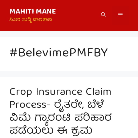
Skip
MAHITI MANE
to
Menu
content
ನಿಖರ ಸುದ್ದಿ ಜಾಲತಾಣ
#BelevimePMFBY
Crop Insurance Claim
Process- ರೈತರೇ, ಬೆಳೆ
ವಿಮೆ ಗ್ಯಾರಂಟಿ ಪರಿಹಾರ
ಪಡೆಯಲು ಈ ಕ್ರಮ