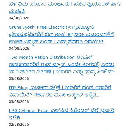
ಬೆಳೆ ವಿಮೆ ಪರಿಹಾರ ಮಂಜೂರು | ಸಚಿವ ಪ್ರಿಯಾಂಕ್ ಖರ್ಗೆ
ಮಾಹಿತಿ
04/08/2026
Gruha Jyothi Free Electricity: ಗೃಹಜ್ಯೋತಿ
ಫಲಾನುಭವಿಗಳಿಗೆ ಬಿಗ್ ಶಾಕ್: 82,220+ ಕುಟುಂಬಗಳಿಗೆ
ಉಚಿತ ವಿದ್ಯುತ್ ಬಂದ್ | ನಿಮ್ಮ ಹೆಸರೂ ಇದೆಯೇ?
04/08/2026
Two Month Ration Distribution: ರೇಷನ್
ಕಾರ್ಡುದಾರರಿಗೆ ಗುಡ್ ನ್ಯೂಸ್: ಒಂದೇ ತಿಂಗಳಲ್ಲಿ ಎರಡು
ಬಾರಿ ಪಡಿತರ ವಿತರಣೆ | ಯಾರಿಗೆ ಎಷ್ಟು ಧಾನ್ಯ ಸಿಗಲಿದೆ?
03/08/2026
ITR Filing: ಐಟಿಆರ್ ಸಲ್ಲಿಕೆ | ಯಾರಿಗೆ ದಂಡ, ಯಾರಿಗೆ
ವಿನಾಯಿತಿ? ಸರ್ಕಾರದ ಹೊಸ ಅಪ್ಡೇಟ್ ಇಲ್ಲಿದೆ…
03/08/2026
LPG Cylinder Price: ಎಲ್‌ಪಿಜಿ ಸಿಲಿಂಡರ್ ಬೆಲೆ ಭರ್ಜರಿ
ಇಳಿಕೆ
02/08/2026