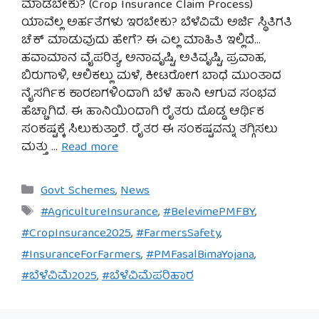
ಮಾಡಬೇಕು? (Crop Insurance Claim Process)
ಯಾವೆಲ್ಲ ಅರ್ಹತೆಗಳು ಇರಬೇಕು? ಬೆಳೆವಿಮೆ ಅರ್ಜಿ ಸ್ಥಿತಿಗತಿ
ಚೆಕ್ ಮಾಡುವುದು ಹೇಗೆ? ಈ ಎಲ್ಲ ಮಾಹಿತಿ ಇಲ್ಲಿದೆ…
ಹವಾಮಾನ ವೈಪರಿತ್ಯ, ಅನಾವೃಷ್ಟಿ, ಅತಿವೃಷ್ಟಿ, ಪ್ರವಾಹ,
ಬಿರುಗಾಳಿ, ಆಲಿಕಲ್ಲು ಮಳೆ, ಕೀಟರೋಗ ಬಾಧೆ ಮುಂತಾದ
ನೈಸರ್ಗಿಕ ಕಾರಣಗಳಿಂದಾಗಿ ಬೆಳೆ ಹಾನಿ ಆಗುವ ಸಂಭವ
ಹೆಚ್ಚಾಗಿದೆ. ಈ ಹಾನಿಯಿಂದಾಗಿ ರೈತರು ದೊಡ್ಡ ಆರ್ಥಿಕ
ಸಂಕಷ್ಟಕ್ಕೆ ಸಿಲುಕುತ್ತಾರೆ. ರೈತರ ಈ ಸಂಕಷ್ಟವನ್ನು ತಗ್ಗಿಸಲು
ಮತ್ತು …
Read more
Categories
Govt Schemes
,
News
Tags
#AgricultureInsurance
,
#BelevimePMFBY
,
#CropInsurance2025
,
#FarmersSafety
,
#InsuranceForFarmers
,
#PMFasalBimaYojana
,
#ಬೆಳೆವಿಮೆ2025
,
#ಬೆಳೆವಿಮೆಪರಿಹಾರ