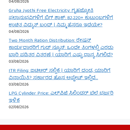
04/08/2026
Gruha Jyothi Free Electricity: ಗೃಹಜ್ಯೋತಿ
ಫಲಾನುಭವಿಗಳಿಗೆ ಬಿಗ್ ಶಾಕ್: 82,220+ ಕುಟುಂಬಗಳಿಗೆ
ಉಚಿತ ವಿದ್ಯುತ್ ಬಂದ್ | ನಿಮ್ಮ ಹೆಸರೂ ಇದೆಯೇ?
04/08/2026
Two Month Ration Distribution: ರೇಷನ್
ಕಾರ್ಡುದಾರರಿಗೆ ಗುಡ್ ನ್ಯೂಸ್: ಒಂದೇ ತಿಂಗಳಲ್ಲಿ ಎರಡು
ಬಾರಿ ಪಡಿತರ ವಿತರಣೆ | ಯಾರಿಗೆ ಎಷ್ಟು ಧಾನ್ಯ ಸಿಗಲಿದೆ?
03/08/2026
ITR Filing: ಐಟಿಆರ್ ಸಲ್ಲಿಕೆ | ಯಾರಿಗೆ ದಂಡ, ಯಾರಿಗೆ
ವಿನಾಯಿತಿ? ಸರ್ಕಾರದ ಹೊಸ ಅಪ್ಡೇಟ್ ಇಲ್ಲಿದೆ…
03/08/2026
LPG Cylinder Price: ಎಲ್‌ಪಿಜಿ ಸಿಲಿಂಡರ್ ಬೆಲೆ ಭರ್ಜರಿ
ಇಳಿಕೆ
02/08/2026