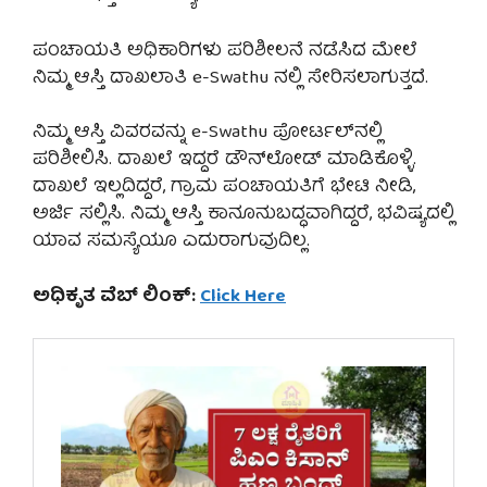
ಪಂಚಾಯತಿ ಅಧಿಕಾರಿಗಳು ಪರಿಶೀಲನೆ ನಡೆಸಿದ ಮೇಲೆ
ನಿಮ್ಮ ಆಸ್ತಿ ದಾಖಲಾತಿ e-Swathu ನಲ್ಲಿ ಸೇರಿಸಲಾಗುತ್ತದೆ.
ನಿಮ್ಮ ಆಸ್ತಿ ವಿವರವನ್ನು e-Swathu ಪೋರ್ಟಲ್‌ನಲ್ಲಿ
ಪರಿಶೀಲಿಸಿ. ದಾಖಲೆ ಇದ್ದರೆ ಡೌನ್‌ಲೋಡ್ ಮಾಡಿಕೊಳ್ಳಿ.
ದಾಖಲೆ ಇಲ್ಲದಿದ್ದರೆ, ಗ್ರಾಮ ಪಂಚಾಯತಿಗೆ ಭೇಟಿ ನೀಡಿ,
ಅರ್ಜಿ ಸಲ್ಲಿಸಿ. ನಿಮ್ಮ ಆಸ್ತಿ ಕಾನೂನುಬದ್ಧವಾಗಿದ್ದರೆ, ಭವಿಷ್ಯದಲ್ಲಿ
ಯಾವ ಸಮಸ್ಯೆಯೂ ಎದುರಾಗುವುದಿಲ್ಲ.
ಅಧಿಕೃತ ವೆಬ್ ಲಿಂಕ್:
Click Here