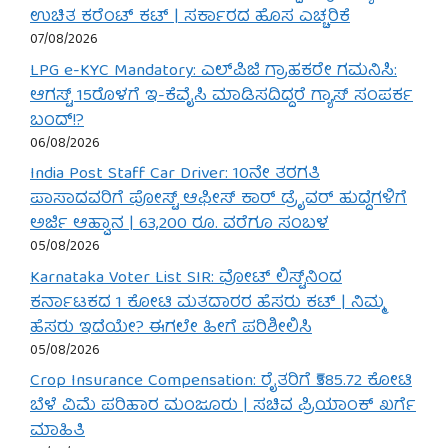
ಉಚಿತ ಕರೆಂಟ್ ಕಟ್ | ಸರ್ಕಾರದ ಹೊಸ ಎಚ್ಚರಿಕೆ
07/08/2026
LPG e-KYC Mandatory: ಎಲ್‌ಪಿಜಿ ಗ್ರಾಹಕರೇ ಗಮನಿಸಿ:
ಆಗಸ್ಟ್ 15ರೊಳಗೆ ಇ-ಕೆವೈಸಿ ಮಾಡಿಸದಿದ್ದರೆ ಗ್ಯಾಸ್ ಸಂಪರ್ಕ
ಬಂದ್!?
06/08/2026
India Post Staff Car Driver: 10ನೇ ತರಗತಿ
ಪಾಸಾದವರಿಗೆ ಪೋಸ್ಟ್ ಆಫೀಸ್ ಕಾರ್ ಡ್ರೈವರ್ ಹುದ್ದೆಗಳಿಗೆ
ಅರ್ಜಿ ಆಹ್ವಾನ | 63,200 ರೂ. ವರೆಗೂ ಸಂಬಳ
05/08/2026
Karnataka Voter List SIR: ವೋಟ್ ಲಿಸ್ಟ್‌ನಿಂದ
ಕರ್ನಾಟಕದ 1 ಕೋಟಿ ಮತದಾರರ ಹೆಸರು ಕಟ್ | ನಿಮ್ಮ
ಹೆಸರು ಇದೆಯೇ? ಈಗಲೇ ಹೀಗೆ ಪರಿಶೀಲಿಸಿ
05/08/2026
Crop Insurance Compensation: ರೈತರಿಗೆ ₹585.72 ಕೋಟಿ
ಬೆಳೆ ವಿಮೆ ಪರಿಹಾರ ಮಂಜೂರು | ಸಚಿವ ಪ್ರಿಯಾಂಕ್ ಖರ್ಗೆ
ಮಾಹಿತಿ