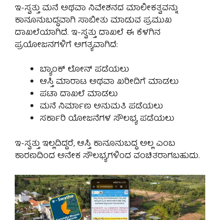
ಇ-ಸ್ವತ್ತು ಮನೆ ಅಥವಾ ನಿವೇಶನದ ಮಾಲೀಕತ್ವವನ್ನು
ಕಾನೂನುಬದ್ಧವಾಗಿ ಸಾಬೀತು ಮಾಡುವ ಪ್ರಮುಖ
ದಾಖಲೆಯಾಗಿದೆ. ಇ-ಸ್ವತ್ತು ದಾಖಲೆ ಈ ಕೆಳಗಿನ
ಪ್ರಯೋಜನಗಳಿಗೆ ಅಗತ್ಯವಾಗಿದೆ:
ಬ್ಯಾಂಕ್ ಲೋನ್ ಪಡೆಯಲು
ಆಸ್ತಿ ಮಾರಾಟ ಅಥವಾ ಖರೀದಿಗೆ ಮಾಡಲು
ಪಟಾ ದಾಖಲೆ ಮಾಡಲು
ಮನೆ ನಿರ್ಮಾಣ ಅನುಮತಿ ಪಡೆಯಲು
ಸರ್ಕಾರಿ ಯೋಜನೆಗಳ ಸೌಲಭ್ಯ ಪಡೆಯಲು
ಇ-ಸ್ವತ್ತು ಇಲ್ಲದಿದ್ದರೆ, ಆಸ್ತಿ ಕಾನೂನುಬದ್ಧ ಅಲ್ಲ ಎಂಬ
ಕಾರಣದಿಂದ ಅನೇಕ ಸೌಲಭ್ಯಗಳಿಂದ ವಂಚಿತರಾಗಬಹುದು.