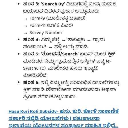
ಹಂತ 3:
‘Search By’
ವಿಭಾಗದಲ್ಲಿ ನೀವು ಹುಡುಕ
ಬಯಸುವ ವಿವರದ ಪ್ರಕಾರ ಆಯ್ಕೆಮಾಡಿ:
→ Form-9 (ಮಾಲೀಕತ್ವ ದಾಖಲೆ)
→ Form-11 (ಬಳಕೆ ವಿವರ)
→ Survey Number
ಹಂತ 4:
ನಿಮ್ಮ ಜಿಲ್ಲೆ → ತಾಲ್ಲೂಕು → ಗ್ರಾಮ
ಪಂಚಾಯತಿ → ಹಳ್ಳಿ ಆಯ್ಕೆ ಮಾಡಿ.
ಹಂತ 5:
‘ಶೋಧನೆ/Search’
ಬಟನ್ ಮೇಲೆ ಕ್ಲಿಕ್
ಮಾಡಿದರೆ, ನಿಮ್ಮ ಗ್ರಾಮದಲ್ಲಿನ ಆಸ್ತಿಗಳ ಪಟ್ಟಿ (e-
Swathu ID), ಮಾಲೀಕರ ಹೆಸರು ಇತ್ಯಾದಿ)
ತೋರಿಸಲಿದೆ.
ಹಂತ 6:
ಇಲ್ಲಿ ನಿಮ್ಮ ಆಸ್ತಿ ಸಂಬಂಧಿತ ದಾಖಲೆಗಳನ್ನು
ಕ್ಲಿಕ್ ಮಾಡಿ ಡೌನ್‌ಲೋಡ್ ಮಾಡಬಹುದು ಅಥವಾ
ಪ್ರಿಂಟ್ ತೆಗೆದುಕೊಳ್ಳಬಹುದು.
Hasu Kuri Koli Subsidy- ಹಸು, ಕುರಿ, ಕೋಳಿ ಸಾಕಾಣಿಕೆ
ಸರ್ಕಾರಿ ಸಬ್ಸಿಡಿ ಯೋಜನೆಗಳು | ಪಶುಪಾಲನಾ
ಇಲಾಖೆಯ ಯೋಜನೆಗಳ ಸಂಪೂರ್ಣ ಮಾಹಿತಿ ಇಲ್ಲಿದೆ…