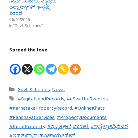
ಗ್ರಾಮ ಪಂಚಾಯ್ತಿ ವ್ಯಾಪ್ತಿಯ
ಎಲ್ಲಾ ಆಸ್ತಿಗಳಿಗೆ ಇ-ಸ್ವತ್ತು
ವಿತರಣೆ
06/10/2025
In "Govt Schemes"
Spread the love
Categories
Govt Schemes
,
News
Tags
#DigitalLandRecords
,
#eSwathuRecords
,
#KarnatakaPropertyRecord
,
#OnlineKhata
,
#PanchayatServices
,
#PropertyDocuments
,
#RuralProperty
,
#ಇಸ್ವತ್ತುಆಸ್ತಿದಾಖಲೆ
,
#ಇಸ್ವತ್ತುಆಸ್ತಿವಿವರ
,
#ಇಸ್ವತ್ತುಗ್ರಾಮಪಂಚಾಯತಿಸೇವೆ