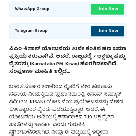
Join Now
WhatsApp Group
Join Now
Telegram Group
ಪಿಎಂ-ಕಿಸಾನ್ ಯೋಜನೆಯ 20ನೇ ಕಂತಿನ ಹಣ ಜಮಾ
ಪ್ರಕ್ರಿಯೆ ಶರುವಾಗಿವೆ. ಆದರೆ, ರಾಜ್ಯದಲ್ಲಿ 7 ಲಕ್ಷಕ್ಕೂ ಹೆಚ್ಚು
ರೈತರನ್ನು (Karnataka PM-Kisan) ಹೊರಗಿಡಲಾಗಿದೆ.
ಸಂಪೂರ್ಣ ಮಾಹಿತಿ ಇಲ್ಲಿದೆ…
ಭಾರತ ಸರ್ಕಾರ 2019ರಿಂದ ರೈತರಿಗೆ ನೇರ ಹಣಕಾಸು
ಸಹಾಯ ನೀಡುತ್ತಿರುವ ‘ಪ್ರಧಾನಮಂತ್ರಿ ಕಿಸಾನ್ ಸಮ್ಮಾನ್
ನಿಧಿ’ (PM-KISAN) ಯೋಜನೆಯ ಪ್ರಯೋಜನವನ್ನು ದೇಶದ
ಕೋಟ್ಯಾಂತರ ರೈತರು ಪಡೆಯುತ್ತಿದ್ದಾರೆ. ಆದರೆ, ಈ
ಯೋಜನೆಯ ಅಡಿಯಲ್ಲಿ ಕರ್ನಾಟಕದ 7.19 ಲಕ್ಷ ರೈತರ
ಖಾತೆಗಳನ್ನು ‘ಅನರ್ಹ’ ಎಂದು ಗುರುತಿಸಿ
ಸ್ಥಗಿತಗೊಳಿಸಲಾಗಿದೆ. ನೀವು ಈ ಪಟ್ಟಿಯಲ್ಲಿ ಇದ್ದೀರಾ