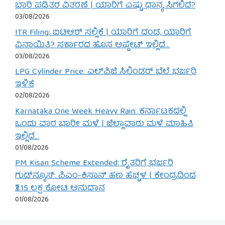
ಬಾರಿ ಪಡಿತರ ವಿತರಣೆ | ಯಾರಿಗೆ ಎಷ್ಟು ಧಾನ್ಯ ಸಿಗಲಿದೆ?
03/08/2026
ITR Filing: ಐಟಿಆರ್ ಸಲ್ಲಿಕೆ | ಯಾರಿಗೆ ದಂಡ, ಯಾರಿಗೆ
ವಿನಾಯಿತಿ? ಸರ್ಕಾರದ ಹೊಸ ಅಪ್ಡೇಟ್ ಇಲ್ಲಿದೆ…
03/08/2026
LPG Cylinder Price: ಎಲ್‌ಪಿಜಿ ಸಿಲಿಂಡರ್ ಬೆಲೆ ಭರ್ಜರಿ
ಇಳಿಕೆ
02/08/2026
Karnataka One Week Heavy Rain: ಕರ್ನಾಟಕದಲ್ಲಿ
ಒಂದು ವಾರ ಭಾರೀ ಮಳೆ | ಜಿಲ್ಲಾವಾರು ಮಳೆ ಮಾಹಿತಿ
ಇಲ್ಲಿದೆ…
01/08/2026
PM Kisan Scheme Extended: ರೈತರಿಗೆ ಭರ್ಜರಿ
ಗುಡ್‌ನ್ಯೂಸ್: ಪಿಎಂ-ಕಿಸಾನ್ ಹಣ ಹೆಚ್ಚಳ | ಕೇಂದ್ರದಿಂದ
₹3.15 ಲಕ್ಷ ಕೋಟಿ ಅನುದಾನ
01/08/2026