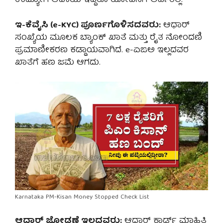
ಉದ್ಯೋಗ ಆದಾಯ ಇದ್ದರೂ ಯೋಜನೆಗೆ ಅರ್ಹರಲ್ಲ.
ಇ-ಕೆವೈಸಿ (e-KYC) ಪೂರ್ಣಗೊಳಿಸದವರು:
ಆಧಾರ್
ಸಂಖ್ಯೆಯ ಮೂಲಕ ಬ್ಯಾಂಕ್ ಖಾತೆ ಮತ್ತು ರೈತ ನೋಂದಣಿ
ಪ್ರಮಾಣೀಕರಣ ಕಡ್ಡಾಯವಾಗಿದೆ. e-ಏಙಅ ಇಲ್ಲದವರ
ಖಾತೆಗೆ ಹಣ ಜಮೆ ಆಗದು.
Karnataka PM-Kisan Money Stopped Check List
ಆಧಾರ್ ಜೋಡಣೆ ಇಲ್ಲದವರು:
ಆಧಾರ್ ಕಾರ್ಡ್ ಮಾಹಿತಿ