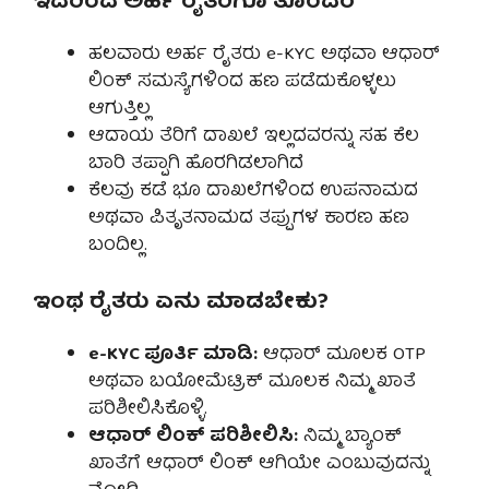
ಇದರಿಂದ ಅರ್ಹ ರೈತರಿಗೂ ತೊಂದರೆ
ಹಲವಾರು ಅರ್ಹ ರೈತರು e-KYC ಅಥವಾ ಆಧಾರ್
ಲಿಂಕ್ ಸಮಸ್ಯೆಗಳಿಂದ ಹಣ ಪಡೆದುಕೊಳ್ಳಲು
ಆಗುತ್ತಿಲ್ಲ
ಆದಾಯ ತೆರಿಗೆ ದಾಖಲೆ ಇಲ್ಲದವರನ್ನು ಸಹ ಕೆಲ
ಬಾರಿ ತಪ್ಪಾಗಿ ಹೊರಗಿಡಲಾಗಿದೆ
ಕೆಲವು ಕಡೆ ಭೂ ದಾಖಲೆಗಳಿಂದ ಉಪನಾಮದ
ಅಥವಾ ಪಿತೃತನಾಮದ ತಪ್ಪುಗಳ ಕಾರಣ ಹಣ
ಬಂದಿಲ್ಲ.
ಇಂಥ ರೈತರು ಏನು ಮಾಡಬೇಕು?
e-KYC ಪೂರ್ತಿ ಮಾಡಿ:
ಆಧಾರ್ ಮೂಲಕ OTP
ಅಥವಾ ಬಯೋಮೆಟ್ರಿಕ್ ಮೂಲಕ ನಿಮ್ಮ ಖಾತೆ
ಪರಿಶೀಲಿಸಿಕೊಳ್ಳಿ.
ಆಧಾರ್ ಲಿಂಕ್ ಪರಿಶೀಲಿಸಿ:
ನಿಮ್ಮ ಬ್ಯಾಂಕ್
ಖಾತೆಗೆ ಆಧಾರ್ ಲಿಂಕ್ ಆಗಿಯೇ ಎಂಬುವುದನ್ನು