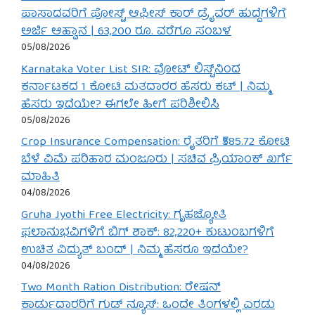
ಪಾಸಾದವರಿಗೆ ಪೋಸ್ಟ್ ಆಫೀಸ್ ಕಾರ್ ಡ್ರೈವರ್ ಹುದ್ದೆಗಳಿಗೆ
ಅರ್ಜಿ ಆಹ್ವಾನ | 63,200 ರೂ. ವರೆಗೂ ಸಂಬಳ
05/08/2026
Karnataka Voter List SIR: ವೋಟ್ ಲಿಸ್ಟ್‌ನಿಂದ
ಕರ್ನಾಟಕದ 1 ಕೋಟಿ ಮತದಾರರ ಹೆಸರು ಕಟ್ | ನಿಮ್ಮ
ಹೆಸರು ಇದೆಯೇ? ಈಗಲೇ ಹೀಗೆ ಪರಿಶೀಲಿಸಿ
05/08/2026
Crop Insurance Compensation: ರೈತರಿಗೆ ₹585.72 ಕೋಟಿ
ಬೆಳೆ ವಿಮೆ ಪರಿಹಾರ ಮಂಜೂರು | ಸಚಿವ ಪ್ರಿಯಾಂಕ್ ಖರ್ಗೆ
ಮಾಹಿತಿ
04/08/2026
Gruha Jyothi Free Electricity: ಗೃಹಜ್ಯೋತಿ
ಫಲಾನುಭವಿಗಳಿಗೆ ಬಿಗ್ ಶಾಕ್: 82,220+ ಕುಟುಂಬಗಳಿಗೆ
ಉಚಿತ ವಿದ್ಯುತ್ ಬಂದ್ | ನಿಮ್ಮ ಹೆಸರೂ ಇದೆಯೇ?
04/08/2026
Two Month Ration Distribution: ರೇಷನ್
ಕಾರ್ಡುದಾರರಿಗೆ ಗುಡ್ ನ್ಯೂಸ್: ಒಂದೇ ತಿಂಗಳಲ್ಲಿ ಎರಡು