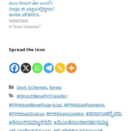
ಪಿಎಂ ಕಿಸಾನ್ ಹಣ ಬಂದ್ |
ನೀವೂ ಈ ಪಟ್ಟಿಯಲ್ಲಿದ್ದೀರಾ?
ಈಗಲೇ ಪರಿಶೀಲಿಸಿ…
10/06/2026
In "Govt Schemes"
Spread the love
Categories
Govt Schemes
,
News
Tags
#DirectBenefitTransfer
,
#PMKisanBeneficiaryList
,
#PMKisanPayment
,
#PMKisanStatus
,
#PMKisanUpdate
,
#ಕರ್ನಾಟಕರೈತರು
,
#ಕಿಸಾನ್‌ಸಮ್ಮಾನ್‌ನಿಧಿ
,
#ಪಿಎಂಕಿಸಾನಅನರ್ಹರಪಟ್ಟಿ
,