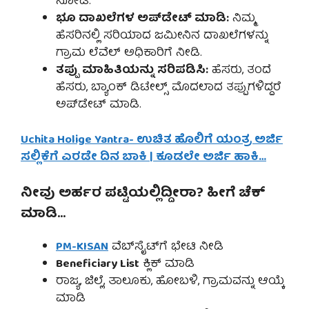
ನೋಡಿ.
ಭೂ ದಾಖಲೆಗಳ ಅಪ್‌ಡೇಟ್ ಮಾಡಿ:
ನಿಮ್ಮ
ಹೆಸರಿನಲ್ಲಿ ಸರಿಯಾದ ಜಮೀನಿನ ದಾಖಲೆಗಳನ್ನು
ಗ್ರಾಮ ಲೆವೆಲ್ ಅಧಿಕಾರಿಗೆ ನೀಡಿ.
ತಪ್ಪು ಮಾಹಿತಿಯನ್ನು ಸರಿಪಡಿಸಿ:
ಹೆಸರು, ತಂದೆ
ಹೆಸರು, ಬ್ಯಾಂಕ್ ಡಿಟೇಲ್ಸ್ ಮೊದಲಾದ ತಪ್ಪುಗಳಿದ್ದರೆ
ಅಪ್‌ಡೇಟ್ ಮಾಡಿ.
Uchita Holige Yantra- ಉಚಿತ ಹೊಲಿಗೆ ಯಂತ್ರ ಅರ್ಜಿ
ಸಲ್ಲಿಕೆಗೆ ಎರಡೇ ದಿನ ಬಾಕಿ | ಕೂಡಲೇ ಅರ್ಜಿ ಹಾಕಿ…
ನೀವು ಅರ್ಹರ ಪಟ್ಟಿಯಲ್ಲಿದ್ದೀರಾ? ಹೀಗೆ ಚೆಕ್
ಮಾಡಿ…
PM-KISAN
ವೆಬ್‌ಸೈಟ್‌ಗೆ ಭೇಟಿ ನೀಡಿ
Beneficiary List
ಕ್ಲಿಕ್ ಮಾಡಿ
ರಾಜ್ಯ, ಜಿಲ್ಲೆ, ತಾಲೂಕು, ಹೋಬಳಿ, ಗ್ರಾಮವನ್ನು ಆಯ್ಕೆ
ಮಾಡಿ