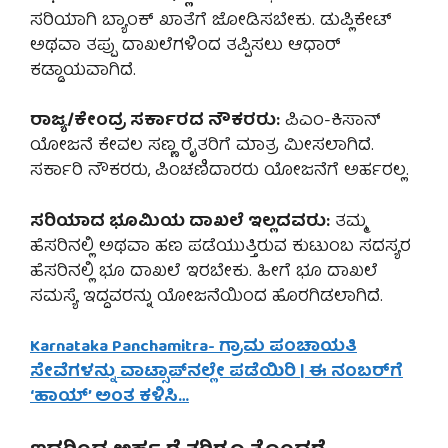
ಸರಿಯಾಗಿ ಬ್ಯಾಂಕ್ ಖಾತೆಗೆ ಜೋಡಿಸಬೇಕು. ಡುಪ್ಲಿಕೇಟ್
ಅಥವಾ ತಪ್ಪು ದಾಖಲೆಗಳಿಂದ ತಪ್ಪಿಸಲು ಆಧಾರ್
ಕಡ್ಡಾಯವಾಗಿದೆ.
ರಾಜ್ಯ/ಕೇಂದ್ರ ಸರ್ಕಾರದ ನೌಕರರು:
ಪಿಎಂ-ಕಿಸಾನ್
ಯೋಜನೆ ಕೇವಲ ಸಣ್ಣ ರೈತರಿಗೆ ಮಾತ್ರ ಮೀಸಲಾಗಿದೆ.
ಸರ್ಕಾರಿ ನೌಕರರು, ಪಿಂಚಣಿದಾರರು ಯೋಜನೆಗೆ ಅರ್ಹರಲ್ಲ.
ಸರಿಯಾದ ಭೂಮಿಯ ದಾಖಲೆ ಇಲ್ಲದವರು:
ತಮ್ಮ
ಹೆಸರಿನಲ್ಲಿ ಅಥವಾ ಹಣ ಪಡೆಯುತ್ತಿರುವ ಕುಟುಂಬ ಸದಸ್ಯರ
ಹೆಸರಿನಲ್ಲಿ ಭೂ ದಾಖಲೆ ಇರಬೇಕು. ಹೀಗೆ ಭೂ ದಾಖಲೆ
ಸಮಸ್ಯೆ ಇದ್ದವರನ್ನು ಯೋಜನೆಯಿಂದ ಹೊರಗಿಡಲಾಗಿದೆ.
Karnataka Panchamitra- ಗ್ರಾಮ ಪಂಚಾಯತಿ
ಸೇವೆಗಳನ್ನು ವಾಟ್ಸಾಪ್‌ನಲ್ಲೇ ಪಡೆಯಿರಿ | ಈ ನಂಬರ್‌ಗೆ
‘ಹಾಯ್’ ಅಂತ ಕಳಿಸಿ…