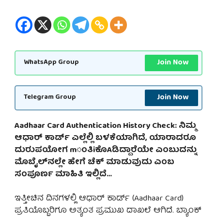
Join Now
WhatsApp Group
Join Now
Telegram Group
Aadhaar Card Authentication History Check: ನಿಮ್ಮ
ಆಧಾರ್ ಕಾರ್ಡ್ ಎಲ್ಲೆಲ್ಲಿ ಬಳಕೆಯಾಗಿದೆ, ಯಾರಾದರೂ
ದುರುಪಯೋಗ mಂತಿiಕೊAಡಿದ್ದಾರೆಯೇ ಎಂಬುದನ್ನು
ಮೊಬೈಲ್‌ನಲ್ಲೇ ಹೇಗೆ ಚೆಕ್ ಮಾಡುವುದು ಎಂಬ
ಸಂಪೂರ್ಣ ಮಾಹಿತಿ ಇಲ್ಲಿದೆ…
ಇತ್ತೀಚಿನ ದಿನಗಳಲ್ಲಿ ಆಧಾರ್ ಕಾರ್ಡ್ (Aadhaar Card)
ಪ್ರತಿಯೊಬ್ಬರಿಗೂ ಅತ್ಯಂತ ಪ್ರಮುಖ ದಾಖಲೆ ಆಗಿದೆ. ಬ್ಯಾಂಕ್