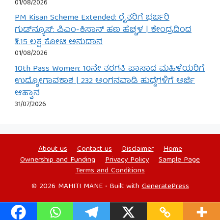
01/08/2026
PM Kisan Scheme Extended: ರೈತರಿಗೆ ಭರ್ಜರಿ
ಗುಡ್‌ನ್ಯೂಸ್: ಪಿಎಂ-ಕಿಸಾನ್ ಹಣ ಹೆಚ್ಚಳ | ಕೇಂದ್ರದಿಂದ
₹3.15 ಲಕ್ಷ ಕೋಟಿ ಅನುದಾನ
01/08/2026
10th Pass Women: 10ನೇ ತರಗತಿ ಪಾಸಾದ ಮಹಿಳೆಯರಿಗೆ
ಉದ್ಯೋಗಾವಕಾಶ | 232 ಅಂಗನವಾಡಿ ಹುದ್ದೆಗಳಿಗೆ ಅರ್ಜಿ
ಆಹ್ವಾನ
31/07/2026
About us
Contact us
Disclaimer
Home
Ownership and Funding
Privacy Policy
Sample Page
Terms and Conditions
© 2026 MAHITI MANE
• Built with
GeneratePress