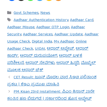
Categories
Govt Schemes
,
News
Tags
Aadhaar Authentication History
,
Aadhaar Card
,
Aadhaar Misuse
,
Aadhaar OTP Login
,
Aadhaar
Security
,
Aadhaar Services
,
Aadhaar Update
,
Aadhaar
Usage Check
,
Digital India
,
My Aadhaar
,
Online
Aadhaar Check
,
UIDAI
,
ಆಧಾರ್ ಅಪ್ಡೇಟ್
,
ಆಧಾರ್
ಕಾರ್ಡ್
,
ಆಧಾರ್ ದುರುಪಯೋಗ
,
ಆಧಾರ್ ಬಳಕೆ
ಪರಿಶೀಲನೆ
,
ಆಧಾರ್ ಸೇವೆಗಳು
,
ಆಧಾರ್ ಹಿಸ್ಟರಿ
,
ಮೊಬೈಲ್
ಮೂಲಕ ಆಧಾರ್ ಚೆಕ್
CET Result: ಜೂನ್ ಮೊದಲ ವಾರ ಸಿಇಟಿ ಫಲಿತಾಂಶ
ಪ್ರಕಟ | ಕೆಇಎ ಪ್ರಮುಖ ಮಾಹಿತಿ
PM Kisan 23rd Installment: ಪಿಎಂ ಕಿಸಾನ್ 23ನೇ
ಕಂತಿನ ಹಣ ಬಿಡುಗಡೆ | ಸರ್ಕಾರದಿಂದ ಹೊಸ ಅಪ್ಡೇಟ್