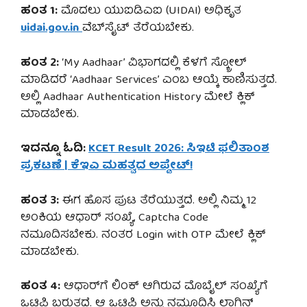
ಹಂತ 1:
ಮೊದಲು ಯುಐಡಿಎಐ (UIDAI) ಅಧಿಕೃತ
uidai.gov.in
ವೆಬ್‌ಸೈಟ್ ತೆರೆಯಬೇಕು.
ಹಂತ 2:
‘My Aadhaar’ ವಿಭಾಗದಲ್ಲಿ ಕೆಳಗೆ ಸ್ಕ್ರೋಲ್
ಮಾಡಿದರೆ ‘Aadhaar Services’ ಎಂಬ ಆಯ್ಕೆ ಕಾಣಿಸುತ್ತದೆ.
ಅಲ್ಲಿ Aadhaar Authentication History ಮೇಲೆ ಕ್ಲಿಕ್
ಮಾಡಬೇಕು.
ಇದನ್ನೂ ಓದಿ:
KCET Result 2026: ಸಿಇಟಿ ಫಲಿತಾಂಶ
ಪ್ರಕಟಣೆ | ಕೆಇಎ ಮಹತ್ವದ ಅಪ್ಡೇಟ್!
ಹಂತ 3:
ಈಗ ಹೊಸ ಪುಟ ತೆರೆಯುತ್ತದೆ. ಅಲ್ಲಿ ನಿಮ್ಮ 12
ಅಂಕಿಯ ಆಧಾರ್ ಸಂಖ್ಯೆ, Captcha Code
ನಮೂದಿಸಬೇಕು. ನಂತರ Login with OTP ಮೇಲೆ ಕ್ಲಿಕ್
ಮಾಡಬೇಕು.
ಹಂತ 4:
ಆಧಾರ್‌ಗೆ ಲಿಂಕ್ ಆಗಿರುವ ಮೊಬೈಲ್ ಸಂಖ್ಯೆಗೆ
ಒಟಿಪಿ ಬರುತ್ತದೆ. ಆ ಒಟಿಪಿ ಅನ್ನು ನಮೂದಿಸಿ ಲಾಗಿನ್