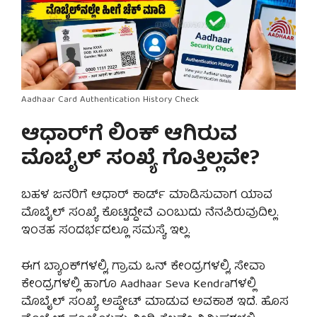
Aadhaar Card Authentication History Check
ಆಧಾರ್‌ಗೆ ಲಿಂಕ್ ಆಗಿರುವ
ಮೊಬೈಲ್ ಸಂಖ್ಯೆ ಗೊತ್ತಿಲ್ಲವೇ?
ಬಹಳ ಜನರಿಗೆ ಆಧಾರ್ ಕಾರ್ಡ್ ಮಾಡಿಸುವಾಗ ಯಾವ
ಮೊಬೈಲ್ ಸಂಖ್ಯೆ ಕೊಟ್ಟಿದ್ದೇವೆ ಎಂಬುದು ನೆನಪಿರುವುದಿಲ್ಲ.
ಇಂತಹ ಸಂದರ್ಭದಲ್ಲೂ ಸಮಸ್ಯೆ ಇಲ್ಲ.
ಈಗ ಬ್ಯಾಂಕ್‌ಗಳಲ್ಲಿ, ಗ್ರಾಮ ಒನ್ ಕೇಂದ್ರಗಳಲ್ಲಿ, ಸೇವಾ
ಕೇಂದ್ರಗಳಲ್ಲಿ ಹಾಗೂ Aadhaar Seva Kendraಗಳಲ್ಲಿ
ಮೊಬೈಲ್ ಸಂಖ್ಯೆ ಅಪ್ಡೇಟ್ ಮಾಡುವ ಅವಕಾಶ ಇದೆ. ಹೊಸ