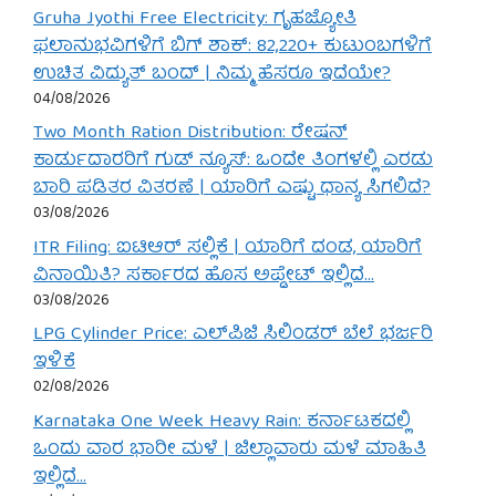
Gruha Jyothi Free Electricity: ಗೃಹಜ್ಯೋತಿ
ಫಲಾನುಭವಿಗಳಿಗೆ ಬಿಗ್ ಶಾಕ್: 82,220+ ಕುಟುಂಬಗಳಿಗೆ
ಉಚಿತ ವಿದ್ಯುತ್ ಬಂದ್ | ನಿಮ್ಮ ಹೆಸರೂ ಇದೆಯೇ?
04/08/2026
Two Month Ration Distribution: ರೇಷನ್
ಕಾರ್ಡುದಾರರಿಗೆ ಗುಡ್ ನ್ಯೂಸ್: ಒಂದೇ ತಿಂಗಳಲ್ಲಿ ಎರಡು
ಬಾರಿ ಪಡಿತರ ವಿತರಣೆ | ಯಾರಿಗೆ ಎಷ್ಟು ಧಾನ್ಯ ಸಿಗಲಿದೆ?
03/08/2026
ITR Filing: ಐಟಿಆರ್ ಸಲ್ಲಿಕೆ | ಯಾರಿಗೆ ದಂಡ, ಯಾರಿಗೆ
ವಿನಾಯಿತಿ? ಸರ್ಕಾರದ ಹೊಸ ಅಪ್ಡೇಟ್ ಇಲ್ಲಿದೆ…
03/08/2026
LPG Cylinder Price: ಎಲ್‌ಪಿಜಿ ಸಿಲಿಂಡರ್ ಬೆಲೆ ಭರ್ಜರಿ
ಇಳಿಕೆ
02/08/2026
Karnataka One Week Heavy Rain: ಕರ್ನಾಟಕದಲ್ಲಿ
ಒಂದು ವಾರ ಭಾರೀ ಮಳೆ | ಜಿಲ್ಲಾವಾರು ಮಳೆ ಮಾಹಿತಿ
ಇಲ್ಲಿದೆ…