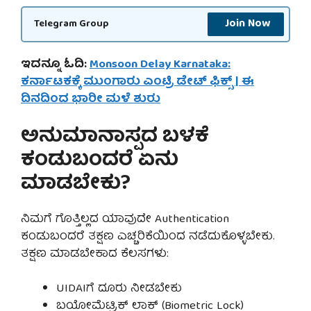
Join Now
Telegram Group
ಇದನ್ನೂ ಓದಿ:
Monsoon Delay Karnataka:
ಕರ್ನಾಟಕಕ್ಕೆ ಮುಂಗಾರು ಎಂಟ್ರಿ ಡೇಟ್ ಫಿಕ್ಸ್ | ಈ
ದಿನದಿಂದ ಭಾರೀ ಮಳೆ ಶುರು
ಅನುಮಾನಾಸ್ಪದ ಬಳಕೆ
ಕಂಡುಬಂದರೆ ಏನು
ಮಾಡಬೇಕು?
ನಿಮಗೆ ಗೊತ್ತಿಲ್ಲದ ಯಾವುದೇ Authentication
ಕಂಡುಬಂದರೆ ತಕ್ಷಣ ಎಚ್ಚರಿಕೆಯಿಂದ ನಡೆದುಕೊಳ್ಳಬೇಕು.
ತಕ್ಷಣ ಮಾಡಬೇಕಾದ ಕೆಲಸಗಳು:
UIDAIಗೆ ದೂರು ನೀಡಬೇಕು
ಬಯೋಮೆಟ್ರಿಕ್ ಲಾಕ್ (Biometric Lock)