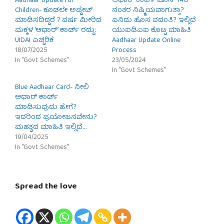
Aadhaar Update for
ಆಧಾರ್ ಕಾರ್ಡ್ ಜೂನ್ 14ರ
Children- ಕೂಡಲೇ ಅಪ್ಡೇಟ್
ನಂತರ ನಿಷ್ಕ್ರಿಯವಾಗುತ್ತಾ?
ಮಾಡಿಸದಿದ್ದರೆ 7 ವರ್ಷ ಮೀರಿದ
ಏನಿದು ಹೊಸ ವದಂತಿ? ಇಲ್ಲಿದೆ
ಮಕ್ಕಳ ‘ಆಧಾರ್’ ಕಾರ್ಡ್ ರದ್ದು:
ಯುಐಡಿಎಐ ಕೊಟ್ಟ ಮಾಹಿತಿ
UIDAI ಎಚ್ಚರಿಕೆ
Aadhaar Update Online
18/07/2025
Process
In "Govt Schemes"
23/05/2024
In "Govt Schemes"
Blue Aadhaar Card- ನೀಲಿ
ಆಧಾರ್ ಕಾರ್ಡ್
ಮಾಡಿಸುವುದು ಹೇಗೆ?
ಇದರಿಂದ ಪ್ರಯೋಜನವೇನು?
ಮಹತ್ವದ ಮಾಹಿತಿ ಇಲ್ಲಿದೆ…
19/04/2025
In "Govt Schemes"
Spread the love