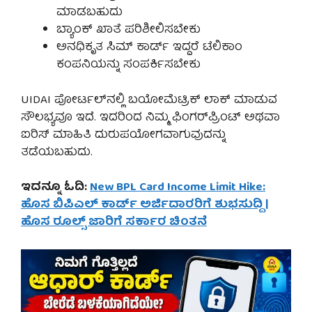
ಮಾಡಬಹುದು
ಬ್ಯಾಂಕ್ ಖಾತೆ ಪರಿಶೀಲಿಸಬೇಕು
ಅನಧಿಕೃತ ಸಿಮ್ ಕಾರ್ಡ್ ಇದ್ದರೆ ಟೆಲಿಕಾಂ
ಕಂಪನಿಯನ್ನು ಸಂಪರ್ಕಿಸಬೇಕು
UIDAI ಪೋರ್ಟಲ್‌ನಲ್ಲಿ ಬಯೋಮೆಟ್ರಿಕ್ ಲಾಕ್ ಮಾಡುವ
ಸೌಲಭ್ಯವೂ ಇದೆ. ಇದರಿಂದ ನಿಮ್ಮ ಫಿಂಗರ್‌ಪ್ರಿಂಟ್ ಅಥವಾ
ಐರಿಸ್ ಮಾಹಿತಿ ದುರುಪಯೋಗವಾಗುವುದನ್ನು
ತಡೆಯಬಹುದು.
ಇದನ್ನೂ ಓದಿ:
New BPL Card Income Limit Hike:
ಹೊಸ ಬಿಪಿಎಲ್ ಕಾರ್ಡ್ ಅರ್ಜಿದಾರರಿಗೆ ಶುಭಸುದ್ದಿ |
ಹೊಸ ರೂಲ್ಸ್ ಜಾರಿಗೆ ಸರ್ಕಾರ ಚಿಂತನೆ