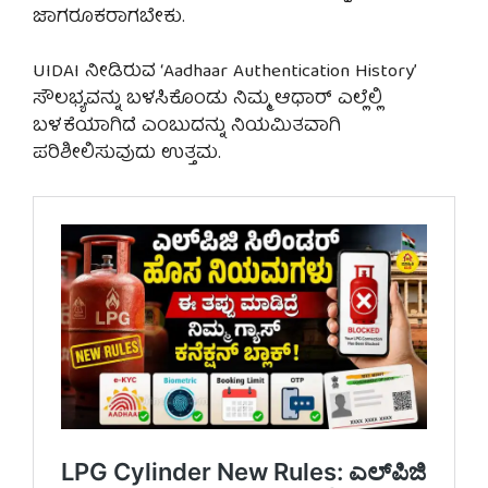
ಜಾಗರೂಕರಾಗಬೇಕು.
UIDAI ನೀಡಿರುವ ‘Aadhaar Authentication History’
ಸೌಲಭ್ಯವನ್ನು ಬಳಸಿಕೊಂಡು ನಿಮ್ಮ ಆಧಾರ್ ಎಲ್ಲೆಲ್ಲಿ
ಬಳಕೆಯಾಗಿದೆ ಎಂಬುದನ್ನು ನಿಯಮಿತವಾಗಿ
ಪರಿಶೀಲಿಸುವುದು ಉತ್ತಮ.