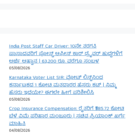
India Post Staff Car Driver: 10ನೇ ತರಗತಿ
ಪಾಸಾದವರಿಗೆ ಪೋಸ್ಟ್ ಆಫೀಸ್ ಕಾರ್ ಡ್ರೈವರ್ ಹುದ್ದೆಗಳಿಗೆ
ಅರ್ಜಿ ಆಹ್ವಾನ | 63,200 ರೂ. ವರೆಗೂ ಸಂಬಳ
05/08/2026
Karnataka Voter List SIR: ವೋಟ್ ಲಿಸ್ಟ್‌ನಿಂದ
ಕರ್ನಾಟಕದ 1 ಕೋಟಿ ಮತದಾರರ ಹೆಸರು ಕಟ್ | ನಿಮ್ಮ
ಹೆಸರು ಇದೆಯೇ? ಈಗಲೇ ಹೀಗೆ ಪರಿಶೀಲಿಸಿ
05/08/2026
Crop Insurance Compensation: ರೈತರಿಗೆ ₹585.72 ಕೋಟಿ
ಬೆಳೆ ವಿಮೆ ಪರಿಹಾರ ಮಂಜೂರು | ಸಚಿವ ಪ್ರಿಯಾಂಕ್ ಖರ್ಗೆ
ಮಾಹಿತಿ
04/08/2026