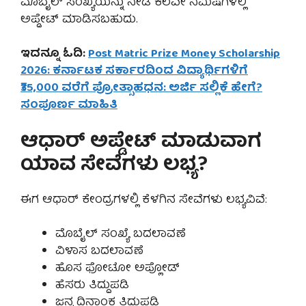
ಮೊಬೈಲ್ ಸಂಖ್ಯೆಯನ್ನು ನೀಡಿ ಕೆಲವೇ ನಿಮಿಷಗಳಲ್ಲಿ
ಅಪ್ಡೇಟ್ ಮಾಡಿಸಬಹುದು.
ಇದನ್ನೂ ಓದಿ:
Post Matric Prize Money Scholarship
2026: ಕರ್ನಾಟಕ ಸರ್ಕಾರದಿಂದ ವಿದ್ಯಾರ್ಥಿಗಳಿಗೆ
₹35,000 ವರೆಗೆ ಪ್ರೋತ್ಸಾಹಧನ: ಅರ್ಜಿ ಸಲ್ಲಿಕೆ ಹೇಗೆ?
ಸಂಪೂರ್ಣ ಮಾಹಿತಿ
ಆಧಾರ್ ಅಪ್ಡೇಟ್ ಮಾಡುವಾಗ
ಯಾವ ಸೇವೆಗಳು ಲಭ್ಯ?
ಈಗ ಆಧಾರ್ ಕೇಂದ್ರಗಳಲ್ಲಿ ಕೆಳಗಿನ ಸೇವೆಗಳು ಲಭ್ಯವಿವೆ:
ಮೊಬೈಲ್ ಸಂಖ್ಯೆ ಬದಲಾವಣೆ
ವಿಳಾಸ ಬದಲಾವಣೆ
ಹೊಸ ಫೋಟೋ ಅಪ್ಲೋಡ್
ಹೆಸರು ತಿದ್ದುಪಡಿ
ಜನ್ಮ ದಿನಾಂಕ ತಿದ್ದುಪಡಿ