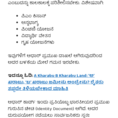
ಎಂಬುದನ್ನು ಕಾಲಕಾಲಕ್ಕೆ ಪರಿಶೀಲಿಸಬೇಕು. ವಿಶೇಷವಾಗಿ:
ಪಿಎಂ ಕಿಸಾನ್
ಅನ್ನಭಾಗ್ಯ
ಪಿಂಚಣಿ ಯೋಜನೆ
ವಿದ್ಯಾರ್ಥಿ ವೇತನ
ಗೃಹ ಯೋಜನೆಗಳು
ಇವುಗಳಿಗೆ ಆಧಾರ್ ಪ್ರಮುಖ ದಾಖಲೆ ಆಗಿರುವುದರಿಂದ
ಅದರ ಬಳಕೆಯ ಮೇಲೆ ಗಮನ ಇರಬೇಕು.
ಇದನ್ನೂ ಓದಿ:
A Kharabu B Kharabu Land: ‘ಅ’
ಖರಾಬು, ‘ಬ’ ಖರಾಬು ಜಮೀನು ಅಂದ್ರೇನು? ರೈತರು
ತಪ್ಪದೇ ತಿಳಿಯಬೇಕಾದ ಮಾಹಿತಿ
ಆಧಾರ್ ಕಾರ್ಡ್ ಇಂದು ಪ್ರತಿಯೊಬ್ಬ ಭಾರತೀಯರ ಪ್ರಮುಖ
ಗುರುತಿನ ಚೀಟಿ (Identity Document) ಆಗಿದೆ. ಅದರ
ದುರುಪಯೋಗ ತಡೆಯಲು ಸಾರ್ವಜನಿಕರು ಸ್ವತಃ