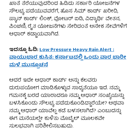
ಖಾತೆ ತೆರೆಯುವುದರಿಂದ ಹಿಡಿದು ಸರ್ಕಾರಿ ಯೋಜನೆಗಳ
ಸೌಲಭ್ಯ ಪಡೆಯುವವರೆಗೆ, ಹೊಸ ಸಿಮ್ ಕಾರ್ಡ್ ಖರೀದಿ,
ಪ್ಯಾನ್ ಕಾರ್ಡ್ ಲಿಂಕ್, ವೋಟರ್ ಐಡಿ, ವಿದ್ಯಾರ್ಥಿ ವೇತನ,
ಪಿಂಚಣಿ, ರೈತ ಯೋಜನೆಗಳು ಸೇರಿದಂತೆ ಅನೇಕ ಸೇವೆಗಳಿಗೆ
ಆಧಾರ್ ಕಡ್ಡಾಯವಾಗಿದೆ.
ಇದನ್ನೂ ಓದಿ:
Low Pressure Heavy Rain Alert :
ವಾಯುಭಾರ ಕುಸಿತ: ಕರ್ನಾಟದಲ್ಲಿ ಒಂದು ವಾರ ಭಾರೀ
ಮಳೆ ಮುನ್ಸೂಚನೆ
ಆದರೆ ಇದೇ ಆಧಾರ್ ಕಾರ್ಡ್ ಅನ್ನು ಕೆಲವರು
ದುರುಪಯೋಗ ಮಾಡಿಕೊಳ್ಳುವ ಸಾಧ್ಯತೆಯೂ ಇದೆ. ನಮ್ಮ
ಗಮನಕ್ಕೆ ಬರದೆ ಯಾರಾದರೂ ನಮ್ಮ ಆಧಾರ್ ಸಂಖ್ಯೆಯನ್ನು
ಬಳಸಿಕೊಂಡು ಸೌಲಭ್ಯ ಪಡೆದುಕೊಂಡಿದ್ದಾರೆಯೇ? ಅಥವಾ
ನಮ್ಮ ಆಧಾರ್ ಯಾವೆಲ್ಲ ಕಡೆ ಬಳಸಲಾಗಿದೆ? ಎಂಬುದನ್ನು
ಈಗ ಮನೆಯಲ್ಲೇ ಕುಳಿತು ಮೊಬೈಲ್ ಮೂಲಕವೇ
ಸುಲಭವಾಗಿ ಪರಿಶೀಲಿಸಬಹುದು.