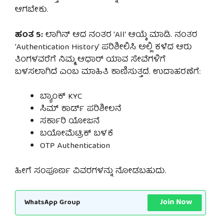
ಆಗಬೇಕು.
ಹಂತ 5:
ಲಾಗಿನ್ ಆದ ನಂತರ ‘All’ ಆಯ್ಕೆ ಮಾಡಿ. ನಂತರ
‘Authentication History’ ಪರಿಶೀಲಿಸಿ ಅಲ್ಲಿ ಕಳೆದ ಆರು
ತಿಂಗಳವರೆಗೆ ನಿಮ್ಮ ಆಧಾರ್ ಯಾವ ಸೇವೆಗಳಿಗೆ
ಬಳಸಲಾಗಿದೆ ಎಂಬ ಮಾಹಿತಿ ಕಾಣಿಸುತ್ತದೆ. ಉದಾಹರಣೆಗೆ:
ಬ್ಯಾಂಕ್ KYC
ಸಿಮ್ ಕಾರ್ಡ್ ಪರಿಶೀಲನೆ
ಸರ್ಕಾರಿ ಯೋಜನೆ
ಬಯೋಮೆಟ್ರಿಕ್ ಬಳಕೆ
OTP Authentication
ಹೀಗೆ ಸಂಪೂರ್ಣ ವಿವರಗಳನ್ನು ನೋಡಬಹುದು.
Join Now
WhatsApp Group