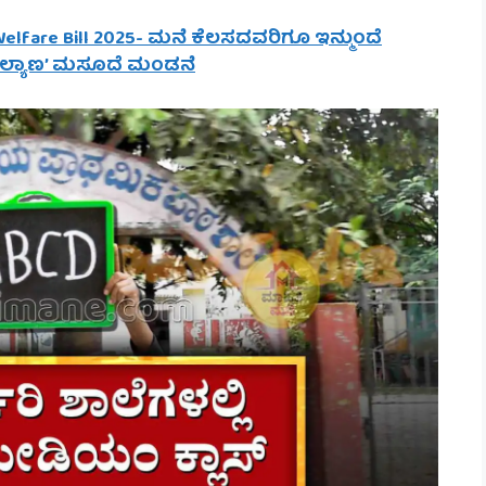
Welfare Bill 2025- ಮನೆ ಕೆಲಸದವರಿಗೂ ಇನ್ಮುಂದೆ
‘ಕಲ್ಯಾಣ’ ಮಸೂದೆ ಮಂಡನೆ