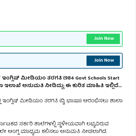
Join Now
Join Now
ಗೆ ಇಂಗ್ಲಿಷ್ ಮೀಡಿಯಂ ತರಗತಿ (984 Govt Schools Start
ಷಣ ಇಲಾಖೆ ಅನುಮತಿ ನೀಡಿದ್ದು; ಈ ಕುರಿತ ಮಾಹಿತಿ ಇಲ್ಲಿದೆ…
ಳಲ್ಲಿ ಇಂಗ್ಲಿಷ್ ಮೀಡಿಯಂ ತರಗತಿ (ದ್ವಿ ಭಾಷಾ) ಆರಂಭಿಸಲು ಶಾಲಾ
್ನಾಟಕದ ಸರ್ಕರಿ ಶಾಲೆಗಳಲ್ಲಿ ಸ್ಥಳೀಯವಾಗಿ ಲಭ್ಯವಿರುವ
ಲೇ ಆಂಗ್ಲ ಮಾಧ್ಯಮ ಕಲಿಸಲು ಅನುಮತಿ ನೀಡಲಾಗಿದೆ.