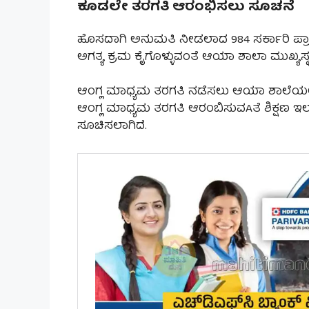
ಕೂಡಲೇ ತರಗತಿ ಆರಂಭಿಸಲು ಸೂಚನೆ
ಹೊಸದಾಗಿ ಅನುಮತಿ ನೀಡಲಾದ 984 ಸರ್ಕಾರಿ ಪ್ರ
ಅಗತ್ಯ ಕ್ರಮ ಕೈಗೊಳ್ಳುವಂತೆ ಆಯಾ ಶಾಲಾ ಮುಖ್ಯಸ್ಥರ
ಆಂಗ್ಲ ಮಾಧ್ಯಮ ತರಗತಿ ನಡೆಸಲು ಆಯಾ ಶಾಲೆಯಲ್ಲಿ
ಆಂಗ್ಲ ಮಾಧ್ಯಮ ತರಗತಿ ಆರಂಬಿಸುವAತೆ ಶಿಕ್ಷಣ ಇ
ಸೂಚಿಸಲಾಗಿದೆ.