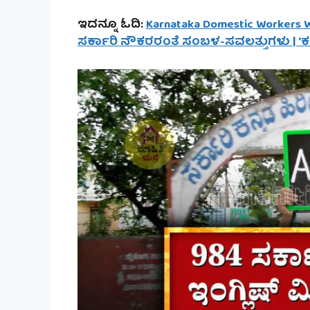
ಇದನ್ನೂ ಓದಿ:
Karnataka Domestic Workers 
ಸರ್ಕಾರಿ ನೌಕರರಂತೆ ಸಂಬಳ-ಸವಲತ್ತುಗಳು | 