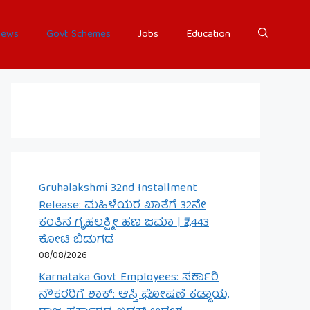
ews
Govt Schemes
Jobs
Education
Gruhalakshmi 32nd Installment
Release: ಮಹಿಳೆಯರ ಖಾತೆಗೆ 32ನೇ
ಕಂತಿನ ಗೃಹಲಕ್ಷ್ಮೀ ಹಣ ಜಮಾ | ₹2,443
ಕೋಟಿ ಬಿಡುಗಡೆ
08/08/2026
Karnataka Govt Employees: ಸರ್ಕಾರಿ
ನೌಕರರಿಗೆ ಶಾಕ್: ಆಸ್ತಿ ಘೋಷಣೆ ಕಡ್ಡಾಯ,