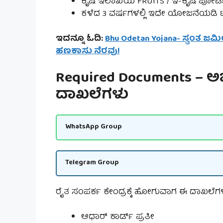
ಕೃಷಿ ಇಲಾಖೆಯ FRUITS / ಇ-ಕೃಷಿ ಪೋರ್
ಕಳೆದ 3 ವರ್ಷಗಳಲ್ಲಿ ಇದೇ ಯೋಜನೆಯಡಿ 
ಇದನ್ನೂ ಓದಿ:
Bhu Odetan Yojana- ಸ್ವಂತ ಜಮ
ಹಣಕಾಸು ನೆರವು!
Required Documents – ಅರ
ದಾಖಲೆಗಳು
WhatsApp Group
Telegram Group
ರೈತ ಸಂಪರ್ಕ ಕೇಂದ್ರಕ್ಕೆ ಹೋಗುವಾಗ ಈ ದಾಖಲೆಗ
ಆಧಾರ್ ಕಾರ್ಡ್ ಪ್ರತೀ