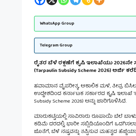
WhatsApp Group
Telegram Group
ರೈತರ ಬೆಳೆ ರಕ್ಷಣೆಗೆ ಕೃಷಿ ಇಲಾಖೆಯು 2026
(Tarpaulin Subsidy Scheme 2026) ಅರ್ಜಿ ಕರೆ
ಹವಾಮಾನ ವೈಪರೀತ್ಯ, ಅಕಾಲಿಕ ಮಳೆ, ತೀವ್ರ ಬಿಸಿಲು
ಉದ್ದೇಶದಿಂದ ಕರ್ನಾಟಕ ಸರ್ಕಾರದ ಕೃಷಿ ಇಲಾಖೆ 
Subsidy Scheme 2026) ಅನ್ನು ಜಾರಿಗೊಳಿಸಿದೆ.
ಮಾರುಕಟ್ಟೆಯಲ್ಲಿ ಸಾವಿರಾರು ರೂಪಾಯಿ ಬೆಲೆ ಬಾಳುವ
ಕಡಿಮೆ ದರದಲ್ಲಿ, ಭಾರೀ ಸಬ್ಸಿಡಿಯೊಂದಿಗೆ ಒದಗಿಸಲಾಗ
ಜೊತೆಗೆ, ಬೆಳೆ ನಷ್ಟವನ್ನು ತಪ್ಪಿಸುವ ಮಹತ್ವದ ಹೆಜ್ಜೆಯಾ