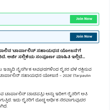
Join Now
Join Now
ನೇ ಸಾಲಿನ ‘ಟಾರ್ಪಾಲಿನ್ ಸಹಾಯಧನ ಯೋಜನೆ’ಗೆ
ದಿದೆ. ಅರ್ಜಿ ಸಲ್ಲಿಕೆಯ ಸಂಪೂರ್ಣ ಮಾಹಿತಿ ಇಲ್ಲಿದೆ…
 ಇತ್ಯಾದಿ ನೈಸರ್ಗಿಕ ಅವಘಡಗಳಿಂದ ರೈತರ ಬೆಳೆ ರಕ್ಷಿಸುವ
‘ಟಾರ್ಪಾಲಿನ್ ಸಹಾಯಧನ ಯೋಜನೆ – 2026’ (Tarpaulin
 ಟಾರ್ಪಾಲಿನ್ (ತಾಡಪತ್ರಿ) ಅನ್ನು ಇದೀಗ ರೈತರಿಗೆ ಅತಿ
ುತ್ತಿದೆ. ಇದು ರೈತರಿಗೆ ದೊಡ್ಡ ಆರ್ಥಿಕ ನೆರವಾಗುವುದರ
ಗಿದೆ.