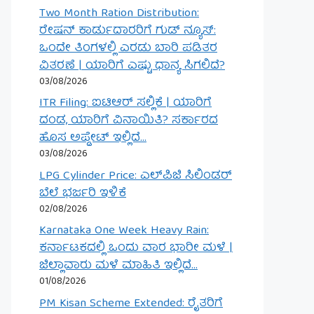
Two Month Ration Distribution:
ರೇಷನ್ ಕಾರ್ಡುದಾರರಿಗೆ ಗುಡ್ ನ್ಯೂಸ್:
ಒಂದೇ ತಿಂಗಳಲ್ಲಿ ಎರಡು ಬಾರಿ ಪಡಿತರ
ವಿತರಣೆ | ಯಾರಿಗೆ ಎಷ್ಟು ಧಾನ್ಯ ಸಿಗಲಿದೆ?
03/08/2026
ITR Filing: ಐಟಿಆರ್ ಸಲ್ಲಿಕೆ | ಯಾರಿಗೆ
ದಂಡ, ಯಾರಿಗೆ ವಿನಾಯಿತಿ? ಸರ್ಕಾರದ
ಹೊಸ ಅಪ್ಡೇಟ್ ಇಲ್ಲಿದೆ…
03/08/2026
LPG Cylinder Price: ಎಲ್‌ಪಿಜಿ ಸಿಲಿಂಡರ್
ಬೆಲೆ ಭರ್ಜರಿ ಇಳಿಕೆ
02/08/2026
Karnataka One Week Heavy Rain:
ಕರ್ನಾಟಕದಲ್ಲಿ ಒಂದು ವಾರ ಭಾರೀ ಮಳೆ |
ಜಿಲ್ಲಾವಾರು ಮಳೆ ಮಾಹಿತಿ ಇಲ್ಲಿದೆ…
01/08/2026
PM Kisan Scheme Extended: ರೈತರಿಗೆ