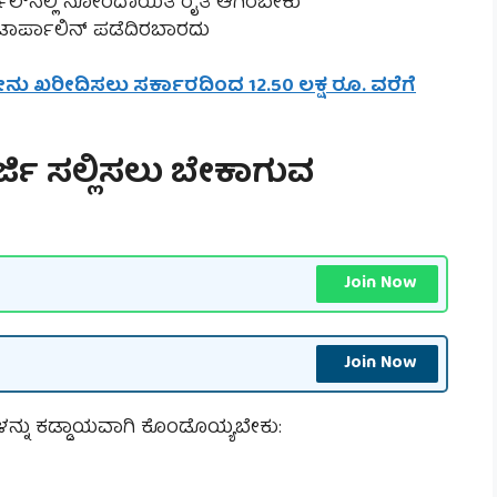
ಟಲ್‌ನಲ್ಲಿ ನೋಂದಾಯಿತ ರೈತ ಆಗಿರಬೇಕು
ಟಾರ್ಪಾಲಿನ್ ಪಡೆದಿರಬಾರದು
ೀನು ಖರೀದಿಸಲು ಸರ್ಕಾರದಿಂದ 12.50 ಲಕ್ಷ ರೂ. ವರೆಗೆ
್ಜಿ ಸಲ್ಲಿಸಲು ಬೇಕಾಗುವ
Join Now
Join Now
ಳನ್ನು ಕಡ್ಡಾಯವಾಗಿ ಕೊಂಡೊಯ್ಯಬೇಕು: