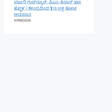
ಭರ್ಜರಿ ಗುಡ್‌ನ್ಯೂಸ್: ಪಿಎಂ-ಕಿಸಾನ್ ಹಣ
ಹೆಚ್ಚಳ | ಕೇಂದ್ರದಿಂದ ₹3.15 ಲಕ್ಷ ಕೋಟಿ
ಅನುದಾನ
01/08/2026