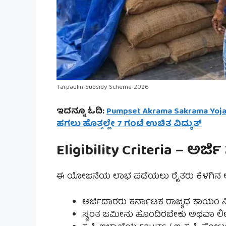
Tarpaulin Subsidy Scheme 2026
ಇದನ್ನೂ ಓದಿ:
Pumpset Akrama Sakrama Yoj
ಹಗಲು ಹೊತ್ತಲ್ಲೇ 7 ಗಂಟೆ ಉಚಿತ ವಿದ್ಯುತ್
Eligibility Criteria – ಅರ್
ಈ ಯೋಜನೆಯ ಲಾಭ ಪಡೆಯಲು ರೈತರು ಕೆಳಗಿನ ಅರ್
ಅರ್ಜಿದಾರರು ಕರ್ನಾಟಕ ರಾಜ್ಯದ ಕಾಯಂ ನ
ಸ್ವಂತ ಜಮೀನು ಹೊಂದಿರಬೇಕು ಅಥವಾ ಲೀಸ