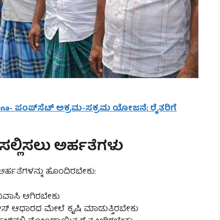
ana- ಪಂಪ್‌ಸೆಟ್ ಅಕ್ರಮ-ಸಕ್ರಮ ಯೋಜನೆ: ರೈತರಿಗೆ
ಜಿ ಸಲ್ಲಿಸಲು ಅರ್ಹತೆಗಳು
ಹತೆಗಳನ್ನು ಹೊಂದಿರಬೇಕು:
ಿವಾಸಿ ಆಗಿರಬೇಕು
್ ಆಧಾರದ ಮೇಲೆ ಕೃಷಿ ಮಾಡುತ್ತಿರಬೇಕು