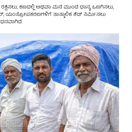
ಕ್ಷಿಸಲು, ಕಣದಲ್ಲಿ ಅಥವಾ ಮನೆ ಮುಂದೆ ಧಾನ್ಯ ಒಣಗಿಸಲು,
್ಟರ್, ಯಂತ್ರೋಪಕರಣಗಳಿಗೆ ತಾತ್ಕಾಲಿಕ ಶೆಡ್ ನಿರ್ಮಿಸಲು
ಧನವಾಗಿದೆ.