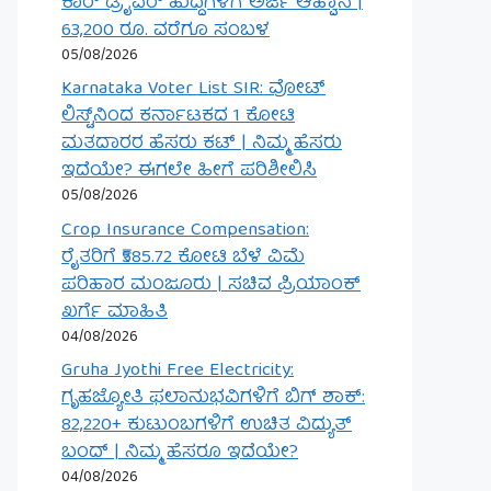
ಕಾರ್ ಡ್ರೈವರ್ ಹುದ್ದೆಗಳಿಗೆ ಅರ್ಜಿ ಆಹ್ವಾನ |
63,200 ರೂ. ವರೆಗೂ ಸಂಬಳ
05/08/2026
Karnataka Voter List SIR: ವೋಟ್
ಲಿಸ್ಟ್‌ನಿಂದ ಕರ್ನಾಟಕದ 1 ಕೋಟಿ
ಮತದಾರರ ಹೆಸರು ಕಟ್ | ನಿಮ್ಮ ಹೆಸರು
ಇದೆಯೇ? ಈಗಲೇ ಹೀಗೆ ಪರಿಶೀಲಿಸಿ
05/08/2026
Crop Insurance Compensation:
ರೈತರಿಗೆ ₹585.72 ಕೋಟಿ ಬೆಳೆ ವಿಮೆ
ಪರಿಹಾರ ಮಂಜೂರು | ಸಚಿವ ಪ್ರಿಯಾಂಕ್
ಖರ್ಗೆ ಮಾಹಿತಿ
04/08/2026
Gruha Jyothi Free Electricity:
ಗೃಹಜ್ಯೋತಿ ಫಲಾನುಭವಿಗಳಿಗೆ ಬಿಗ್ ಶಾಕ್:
82,220+ ಕುಟುಂಬಗಳಿಗೆ ಉಚಿತ ವಿದ್ಯುತ್
ಬಂದ್ | ನಿಮ್ಮ ಹೆಸರೂ ಇದೆಯೇ?
04/08/2026