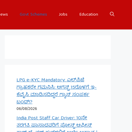
ews
Govt Schemes
Jobs
Education
LPG e-KYC Mandatory: ಎಲ್‌ಪಿಜಿ
ಗ್ರಾಹಕರೇ ಗಮನಿಸಿ: ಆಗಸ್ಟ್ 15ರೊಳಗೆ ಇ-
ಕೆವೈಸಿ ಮಾಡಿಸದಿದ್ದರೆ ಗ್ಯಾಸ್ ಸಂಪರ್ಕ
ಬಂದ್!?
06/08/2026
India Post Staff Car Driver: 10ನೇ
ತರಗತಿ ಪಾಸಾದವರಿಗೆ ಪೋಸ್ಟ್ ಆಫೀಸ್