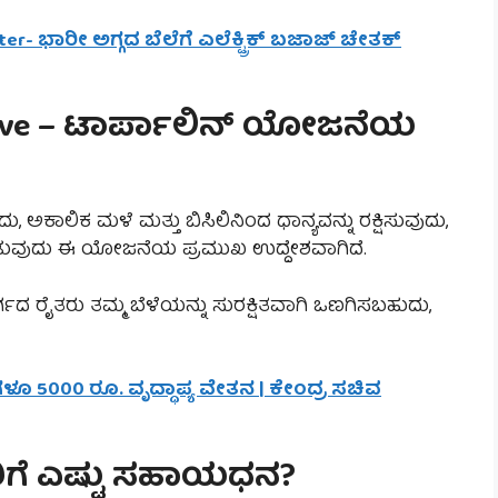
ter- ಭಾರೀ ಅಗ್ಗದ ಬೆಲೆಗೆ ಎಲೆಕ್ಟ್ರಿಕ್ ಬಜಾಜ್ ಚೇತಕ್
ctive – ಟಾರ್ಪಾಲಿನ್ ಯೋಜನೆಯ
 ಅಕಾಲಿಕ ಮಳೆ ಮತ್ತು ಬಿಸಿಲಿನಿಂದ ಧಾನ್ಯವನ್ನು ರಕ್ಷಿಸುವುದು,
ಡುವುದು ಈ ಯೋಜನೆಯ ಪ್ರಮುಖ ಉದ್ದೇಶವಾಗಿದೆ.
ಗದ ರೈತರು ತಮ್ಮ ಬೆಳೆಯನ್ನು ಸುರಕ್ಷಿತವಾಗಿ ಒಣಗಿಸಬಹುದು,
ಂಗಳೂ 5000 ರೂ. ವೃದ್ಧಾಪ್ಯ ವೇತನ | ಕೇಂದ್ರ ಸಚಿವ
ರಿಗೆ ಎಷ್ಟು ಸಹಾಯಧನ?