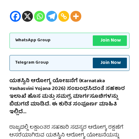
Join Now
WhatsApp Group
Join Now
Telegram Group
ಯಶಸ್ವಿನಿ ಆರೋಗ್ಯ ಯೋಜನೆಗೆ (Karnataka
Yashasvini Yojana 2026) ಸಂಬಂಧಸಿದಂತೆ ಸಹಕಾರ
ಇಲಾಖೆ ಹೊಸ ಮತ್ತು ಸಮಗ್ರ ಮಾರ್ಗಸೂಚಿಗಳನ್ನು
ಬಿಡುಗಡೆ ಮಾಡಿದೆ. ಈ ಕುರಿತ ಸಂಪೂರ್ಣ ಮಾಹಿತಿ
ಇಲ್ಲಿದೆ…
ರಾಜ್ಯದಲ್ಲಿ ಲಕ್ಷಾಂತರ ಸಹಕಾರಿ ಸದಸ್ಯರ ಆರೋಗ್ಯ ರಕ್ಷಣೆಗೆ
ಆಸರೆಯಾಗಿರುವ ಯಶಸ್ವಿನಿ ಆರೋಗ್ಯ ಯೋಜನೆಯನ್ನು