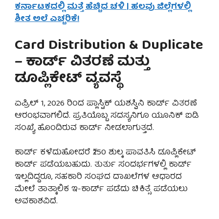
ಕರ್ನಾಟಕದಲ್ಲಿ ಮತ್ತೆ ಹೆಚ್ಚಿದ ಚಳಿ | ಹಲವು ಜಿಲ್ಲೆಗಳಲ್ಲಿ
ಶೀತ ಅಲೆ ಎಚ್ಚರಿಕೆ!
Card Distribution & Duplicate
– ಕಾರ್ಡ್ ವಿತರಣೆ ಮತ್ತು
ಡೂಪ್ಲಿಕೇಟ್ ವ್ಯವಸ್ಥೆ
ಏಪ್ರಿಲ್ 1, 2026 ರಿಂದ ಪ್ಲಾಸ್ಟಿಕ್ ಯಶಸ್ವಿನಿ ಕಾರ್ಡ್ ವಿತರಣೆ
ಆರಂಭವಾಗಲಿದೆ. ಪ್ರತಿಯೊಬ್ಬ ಸದಸ್ಯನಿಗೂ ಯೂನಿಕ್ ಐಡಿ
ಸಂಖ್ಯೆ ಹೊಂದಿರುವ ಕಾರ್ಡ್ ನೀಡಲಾಗುತ್ತದೆ.
ಕಾರ್ಡ್ ಕಳೆದುಹೋದರೆ ₹250 ಶುಲ್ಕ ಪಾವತಿಸಿ ಡೂಪ್ಲಿಕೇಟ್
ಕಾರ್ಡ್ ಪಡೆಯಬಹುದು. ತುರ್ತು ಸಂದರ್ಭಗಳಲ್ಲಿ ಕಾರ್ಡ್
ಇಲ್ಲದಿದ್ದರೂ, ಸಹಕಾರಿ ಸಂಘದ ದಾಖಲೆಗಳ ಆಧಾರದ
ಮೇಲೆ ತಾತ್ಕಾಲಿಕ ಇ-ಕಾರ್ಡ್ ಪಡೆದು ಚಿಕಿತ್ಸೆ ಪಡೆಯಲು
ಅವಕಾಶವಿದೆ.