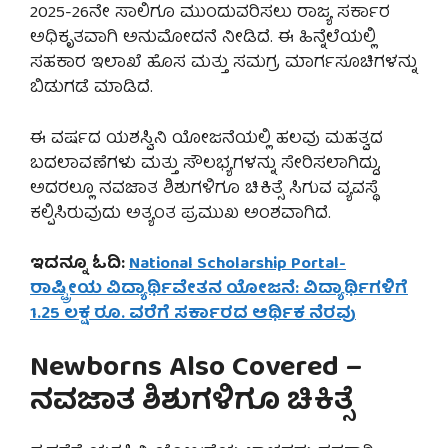
2025-26ನೇ ಸಾಲಿಗೂ ಮುಂದುವರಿಸಲು ರಾಜ್ಯ ಸರ್ಕಾರ
ಅಧಿಕೃತವಾಗಿ ಅನುಮೋದನೆ ನೀಡಿದೆ. ಈ ಹಿನ್ನೆಲೆಯಲ್ಲಿ
ಸಹಕಾರ ಇಲಾಖೆ ಹೊಸ ಮತ್ತು ಸಮಗ್ರ ಮಾರ್ಗಸೂಚಿಗಳನ್ನು
ಬಿಡುಗಡೆ ಮಾಡಿದೆ.
ಈ ವರ್ಷದ ಯಶಸ್ವಿನಿ ಯೋಜನೆಯಲ್ಲಿ ಹಲವು ಮಹತ್ವದ
ಬದಲಾವಣೆಗಳು ಮತ್ತು ಸೌಲಭ್ಯಗಳನ್ನು ಸೇರಿಸಲಾಗಿದ್ದು,
ಅದರಲ್ಲೂ ನವಜಾತ ಶಿಶುಗಳಿಗೂ ಚಿಕಿತ್ಸೆ ಸಿಗುವ ವ್ಯವಸ್ಥೆ
ಕಲ್ಪಿಸಿರುವುದು ಅತ್ಯಂತ ಪ್ರಮುಖ ಅಂಶವಾಗಿದೆ.
ಇದನ್ನೂ ಓದಿ:
National Scholarship Portal-
ರಾಷ್ಟ್ರೀಯ ವಿದ್ಯಾರ್ಥಿವೇತನ ಯೋಜನೆ: ವಿದ್ಯಾರ್ಥಿಗಳಿಗೆ
1.25 ಲಕ್ಷ ರೂ. ವರೆಗೆ ಸರ್ಕಾರದ ಆರ್ಥಿಕ ನೆರವು
Newborns Also Covered –
ನವಜಾತ ಶಿಶುಗಳಿಗೂ ಚಿಕಿತ್ಸೆ