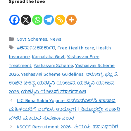
Spread the love
Categories
Govt Schemes
,
News
Tags
#ಕರ್ನಾಟಕಸರ್ಕಾರ
,
Free Health care
,
Health
Insurance
,
Karnataka Govt
,
Yashasvini Free
Treatment
,
Yashasvini Scheme
,
Yashasvini Scheme
2026
,
Yashasvini Scheme Guidelines
,
ಆರೋಗ್ಯ ಭದ್ರತೆ
,
ಉಚಿತ ಚಿಕಿತ್ಸೆ
,
ಯಶಸ್ವಿನಿ ಯೋಜನೆ
,
ಯಶಸ್ವಿನಿ ಯೋಜನೆ
2026
,
ಯಶಸ್ವಿನಿ ಯೋಜನೆ ಮಾರ್ಗಸೂಚಿ
LIC Bima Sakhi Yojana- ಎಸ್‌ಎಸ್‌ಎಲ್‌ಸಿ ಪಾಸಾದ
ಮಹಿಳೆಯರಿಗೆ ಎಲ್‌ಐಸಿ ಉದ್ಯೋಗ | ನಿಮ್ಮೂರಲ್ಲೇ ಸರ್ಕಾರಿ
ನೌಕರಿ ಮಾಡುವ ಸುವರ್ಣಾವಕಾಶ
KSCCF Recruitment 2026- ಪಿಯುಸಿ, ಪದವಿಧರರಿಗೆ