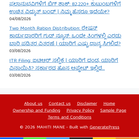
ಫಲಾನುಭವಿಗಳಿಗೆ ಬಿಗ್ ಶಾಕ್: 82,220+ ಕುಟುಂಬಗಳಿಗೆ
ಉಚಿತ ವಿದ್ಯುತ್ ಬಂದ್ | ನಿಮ್ಮ ಹೆಸರೂ ಇದೆಯೇ?
04/08/2026
Two Month Ration Distribution: ರೇಷನ್
ಕಾರ್ಡುದಾರರಿಗೆ ಗುಡ್ ನ್ಯೂಸ್: ಒಂದೇ ತಿಂಗಳಲ್ಲಿ ಎರಡು
ಬಾರಿ ಪಡಿತರ ವಿತರಣೆ | ಯಾರಿಗೆ ಎಷ್ಟು ಧಾನ್ಯ ಸಿಗಲಿದೆ?
03/08/2026
ITR Filing: ಐಟಿಆರ್ ಸಲ್ಲಿಕೆ | ಯಾರಿಗೆ ದಂಡ, ಯಾರಿಗೆ
ವಿನಾಯಿತಿ? ಸರ್ಕಾರದ ಹೊಸ ಅಪ್ಡೇಟ್ ಇಲ್ಲಿದೆ…
03/08/2026
About us
Contact us
Disclaimer
Home
Ownership and Funding
Privacy Policy
Sample Page
Terms and Conditions
© 2026 MAHITI MANE
• Built with
GeneratePress