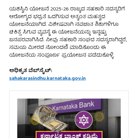
ಯಶಸ್ವಿನಿ ಯೋಜನೆ 2025-26 ರಾಜ್ಯದ ಸಹಕಾರಿ ಸದಸ್ಯರಿಗೆ
ಆರೋಗ್ಯದ ಭದ್ರತೆ ಒದಗಿಸುವ ಅತ್ಯಂತ ಮಹತ್ವದ
ಯೋಜನೆಯಾಗಿದೆ. ವಿಶೇಷವಾಗಿ ನವಜಾತ ಶಿಶುಗಳಿಗೂ
ಚಿಕಿತ್ಸೆ ಸಿಗುವ ವ್ಯವಸ್ಥೆ ಈ ಯೋಜನೆಯನ್ನು ಇನ್ನಷ್ಟು
ಜನಪರವಾಗಿಸಿದೆ. ನೀವು ಸಹಕಾರಿ ಸಂಘದ ಸದಸ್ಯರಾಗಿದ್ದರೆ,
ಸಮಯ ಮೀರದೆ ನೋಂದಣಿ ಮಾಡಿಕೊಂಡು ಈ
ಯೋಜನೆಯ ಸಂಪೂರ್ಣ ಪ್ರಯೋಜನ ಪಡೆದುಕೊಳ್ಳಿ.
ಅಧಿಕೃತ ವೆಬ್‌ಸೈಟ್:
sahakarasindhu.karnataka.gov.in