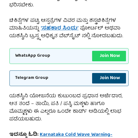
ಭರಿಸಬೇಕು.
ಚಿಕಿತ್ಸೆಗಳ ಪಟ್ಟಿ, ಆಸ್ಪತ್ರೆಗಳ ವಿವರ ಮತ್ತು ಶಸ್ತ್ರಚಿಕಿತ್ಸೆಗಳ
ಮಾಹಿತಿಯನ್ನು
‘ಸಹಕಾರ ಸಿಂಧು’
ಪೋರ್ಟಲ್ ಅಥವಾ
ಯಶಸ್ವಿನಿ ಟ್ರಸ್ಟ್ನ ಅಧಿಕೃತ ವೆಬ್‌ಸೈಟ್ ನಲ್ಲಿ ನೋಡಬಹುದು.
Join Now
WhatsApp Group
Join Now
Telegram Group
ಯಶಸ್ವಿನಿ ಯೋಜನೆಯ ಕುಟುಂಬದ ಪ್ರಧಾನ ಅರ್ಜಿದಾರ,
ಆತ ತಂದೆ – ತಾಯಿ, ಪತಿ / ಪತ್ನಿ, ಮಕ್ಕಳು ಹಾಗೂ
ಮೊಮ್ಮಕ್ಕಳು ಈ ಎಲ್ಲರೂ ಒಂದೇ ಕಾರ್ಡ್ ಅಡಿಯಲ್ಲಿ ಲಾಭ
ಪಡೆಯಬಹುದು.
ಇದನ್ನೂ ಓದಿ:
Karnataka Cold Wave Warning-