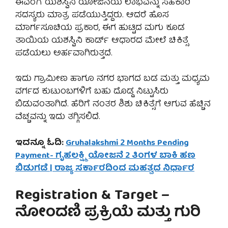
ಈವರೆಗೆ ಯಶಸ್ವಿನಿ ಯೋಜನೆಯ ಲಾಭವನ್ನು ಸಹಕಾರಿ
ಸದಸ್ಯರು ಮಾತ್ರ ಪಡೆಯುತ್ತಿದ್ದರು. ಆದರೆ ಹೊಸ
ಮಾರ್ಗಸೂಚಿಯ ಪ್ರಕಾರ, ಈಗ ಹುಟ್ಟಿದ ಮಗು ಕೂಡ
ತಾಯಿಯ ಯಶಸ್ವಿನಿ ಕಾರ್ಡ್ ಆಧಾರದ ಮೇಲೆ ಚಿಕಿತ್ಸೆ
ಪಡೆಯಲು ಅರ್ಹವಾಗಿರುತ್ತದೆ.
ಇದು ಗ್ರಾಮೀಣ ಹಾಗೂ ನಗರ ಭಾಗದ ಬಡ ಮತ್ತು ಮಧ್ಯಮ
ವರ್ಗದ ಕುಟುಂಬಗಳಿಗೆ ಬಹು ದೊಡ್ಡ ನಿಟ್ಟುಸಿರು
ಬಿಡುವಂತಾಗಿದೆ. ಹೆರಿಗೆ ನಂತರ ಶಿಶು ಚಿಕಿತ್ಸೆಗೆ ಆಗುವ ಹೆಚ್ಚಿನ
ವೆಚ್ಚವನ್ನು ಇದು ತಗ್ಗಿಸಲಿದೆ.
ಇದನ್ನೂ ಓದಿ:
Gruhalakshmi 2 Months Pending
Payment- ಗೃಹಲಕ್ಷ್ಮಿ ಯೋಜನೆ 2 ತಿಂಗಳ ಬಾಕಿ ಹಣ
ಬಿಡುಗಡೆ | ರಾಜ್ಯ ಸರ್ಕಾರದಿಂದ ಮಹತ್ವದ ನಿರ್ಧಾರ
Registration & Target –
ನೋಂದಣಿ ಪ್ರಕ್ರಿಯೆ ಮತ್ತು ಗುರಿ