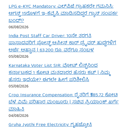
LPG e-KYC Mandatory: ಎಲ್‌ಪಿಜಿ ಗ್ರಾಹಕರೇ ಗಮನಿಸಿ:
ಆಗಸ್ಟ್ 15ರೊಳಗೆ ಇ-ಕೆವೈಸಿ ಮಾಡಿಸದಿದ್ದರೆ ಗ್ಯಾಸ್ ಸಂಪರ್ಕ
ಬಂದ್!?
06/08/2026
India Post Staff Car Driver: 10ನೇ ತರಗತಿ
ಪಾಸಾದವರಿಗೆ ಪೋಸ್ಟ್ ಆಫೀಸ್ ಕಾರ್ ಡ್ರೈವರ್ ಹುದ್ದೆಗಳಿಗೆ
ಅರ್ಜಿ ಆಹ್ವಾನ | 63,200 ರೂ. ವರೆಗೂ ಸಂಬಳ
05/08/2026
Karnataka Voter List SIR: ವೋಟ್ ಲಿಸ್ಟ್‌ನಿಂದ
ಕರ್ನಾಟಕದ 1 ಕೋಟಿ ಮತದಾರರ ಹೆಸರು ಕಟ್ | ನಿಮ್ಮ
ಹೆಸರು ಇದೆಯೇ? ಈಗಲೇ ಹೀಗೆ ಪರಿಶೀಲಿಸಿ
05/08/2026
Crop Insurance Compensation: ರೈತರಿಗೆ ₹585.72 ಕೋಟಿ
ಬೆಳೆ ವಿಮೆ ಪರಿಹಾರ ಮಂಜೂರು | ಸಚಿವ ಪ್ರಿಯಾಂಕ್ ಖರ್ಗೆ
ಮಾಹಿತಿ
04/08/2026
Gruha Jyothi Free Electricity: ಗೃಹಜ್ಯೋತಿ