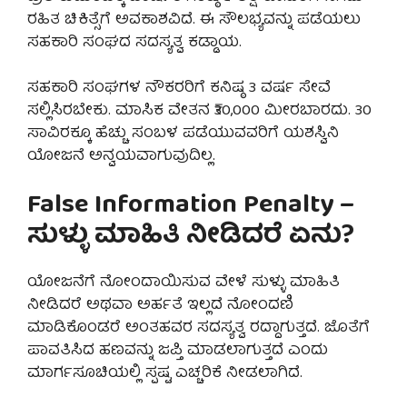
ರಹಿತ ಚಿಕಿತ್ಸೆಗೆ ಅವಕಾಶವಿದೆ. ಈ ಸೌಲಭ್ಯವನ್ನು ಪಡೆಯಲು
ಸಹಕಾರಿ ಸಂಘದ ಸದಸ್ಯತ್ವ ಕಡ್ಡಾಯ.
ಸಹಕಾರಿ ಸಂಘಗಳ ನೌಕರರಿಗೆ ಕನಿಷ್ಠ 3 ವರ್ಷ ಸೇವೆ
ಸಲ್ಲಿಸಿರಬೇಕು. ಮಾಸಿಕ ವೇತನ ₹30,000 ಮೀರಬಾರದು. 30
ಸಾವಿರಕ್ಕೂ ಹೆಚ್ಚು ಸಂಬಳ ಪಡೆಯುವವರಿಗೆ ಯಶಸ್ವಿನಿ
ಯೋಜನೆ ಅನ್ವಯವಾಗುವುದಿಲ್ಲ.
False Information Penalty –
ಸುಳ್ಳು ಮಾಹಿತಿ ನೀಡಿದರೆ ಏನು?
ಯೋಜನೆಗೆ ನೋಂದಾಯಿಸುವ ವೇಳೆ ಸುಳ್ಳು ಮಾಹಿತಿ
ನೀಡಿದರೆ ಅಥವಾ ಅರ್ಹತೆ ಇಲ್ಲದೆ ನೋಂದಣಿ
ಮಾಡಿಕೊಂಡರೆ ಅಂತಹವರ ಸದಸ್ಯತ್ವ ರದ್ದಾಗುತ್ತದೆ. ಜೊತೆಗೆ
ಪಾವತಿಸಿದ ಹಣವನ್ನು ಜಪ್ತಿ ಮಾಡಲಾಗುತ್ತದೆ ಎಂದು
ಮಾರ್ಗಸೂಚಿಯಲ್ಲಿ ಸ್ಪಷ್ಟ ಎಚ್ಚರಿಕೆ ನೀಡಲಾಗಿದೆ.