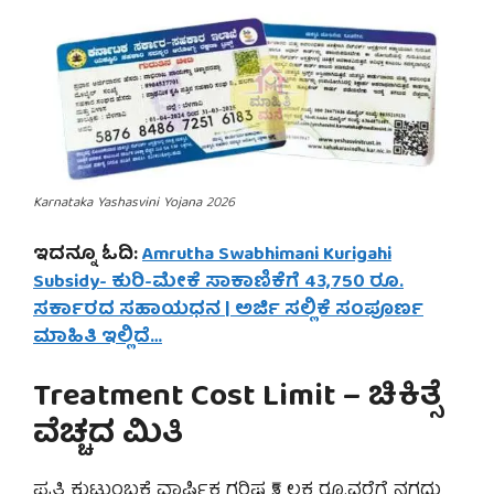
Karnataka Yashasvini Yojana 2026
ಇದನ್ನೂ ಓದಿ:
Amrutha Swabhimani Kurigahi
Subsidy- ಕುರಿ-ಮೇಕೆ ಸಾಕಾಣಿಕೆಗೆ 43,750 ರೂ.
ಸರ್ಕಾರದ ಸಹಾಯಧನ | ಅರ್ಜಿ ಸಲ್ಲಿಕೆ ಸಂಪೂರ್ಣ
ಮಾಹಿತಿ ಇಲ್ಲಿದೆ…
Treatment Cost Limit – ಚಿಕಿತ್ಸೆ
ವೆಚ್ಚದ ಮಿತಿ
ಪ್ರತಿ ಕುಟುಂಬಕ್ಕೆ ವಾರ್ಷಿಕ ಗರಿಷ್ಠ ₹5 ಲಕ್ಷ ರೂ.ವರೆಗೆ ನಗದು