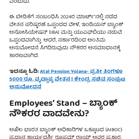
ಎಂಬುದು.
ಈ ಬೇಡಿಕೆಗೆ ಸಂಬಂಧಿಸಿ 2024ರ ಮಾರ್ಚ್’ನಲ್ಲಿ ನಡೆದ
ವೇತನ ಪರಿಷ್ಕರಣೆ ಒಪ್ಪಂದದ ವೇಳೆ, ಇಂಡಿಯನ್ ಬ್ಯಾಂಕ್
ಅಸೋಸಿಯೇಷನ್ (IBA) ಮತ್ತು ಯುಎಫ್‌ಬಿಯು ನಡುವೆ
ಒಪ್ಪಂದವಾಗಿತ್ತು. ಆದರೆ, ಸರ್ಕಾರದಿಂದ ಅಂತಿಮ
ಅನುಮೋದನೆ ಸಿಗದಿರುವುದು ನೌಕರರ ಅಸಮಾಧಾನಕ್ಕೆ
ಕಾರಣವಾಗಿದೆ.
ಇದನ್ನೂ ಓದಿ:
Atal Pension Yojana- ಪ್ರತೀ ತಿಂಗಳೂ
5000 ರೂ. ವೃದ್ಧಾಪ್ಯ ವೇತನ | ಕೇಂದ್ರ ಸಚಿವ ಸಂಪುಟ
ಅನುಮೋದನೆ
Employees’ Stand – ಬ್ಯಾಂಕ್
ನೌಕರರ ವಾದವೇನು?
ಅಖಿಲ ಭಾರತ ಬ್ಯಾಂಕ್ ಅಧಿಕಾರಿಗಳ ಒಕ್ಕೂಟದ (AIBOC)
ಪ್ರಧಾನ ಕಾರ್ಯದರ್ಶಿ ರೂಪಮ್ ರಾಯ್ ಅವರ ಪ್ರಕಾರ,