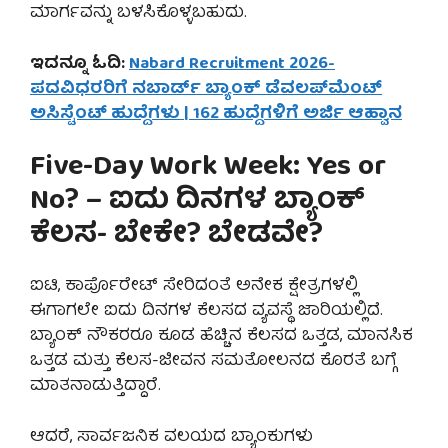
ಮಾರ್ಗವನ್ನು ಬಳಸಿಕೊಳ್ಳಬಹುದು.
ಇದನ್ನೂ ಓದಿ:
Nabard Recruitment 2026-
ಪದವಿಧರರಿಗೆ ನಬಾರ್ಡ್ ಬ್ಯಾಂಕ್ ಡೆವಲಪ್‌ಮೆಂಟ್
ಅಸಿಸ್ಟೆಂಟ್ ಹುದ್ದೆಗಳು | 162 ಹುದ್ದೆಗಳಿಗೆ ಅರ್ಜಿ ಆಹ್ವಾನ
Five-Day Work Week: Yes or
No? – ಐದು ದಿನಗಳ ಬ್ಯಾಂಕ್
ಕೆಲಸ- ಬೇಕೇ? ಬೇಡವೇ?
ಐಟಿ, ಕಾರ್ಪೊರೇಟ್ ಸೇರಿದಂತೆ ಅನೇಕ ಕ್ಷೇತ್ರಗಳಲ್ಲಿ
ಈಗಾಗಲೇ ಐದು ದಿನಗಳ ಕೆಲಸದ ವ್ಯವಸ್ಥೆ ಜಾರಿಯಲ್ಲಿದೆ.
ಬ್ಯಾಂಕ್ ನೌಕರರೂ ಕೂಡ ಹೆಚ್ಚಿನ ಕೆಲಸದ ಒತ್ತಡ, ಮಾನಸಿಕ
ಒತ್ತಡ ಮತ್ತು ಕೆಲಸ-ಜೀವನ ಸಮತೋಲನದ ಕೊರತೆ ಬಗ್ಗೆ
ಮಾತನಾಡುತ್ತಿದ್ದಾರೆ.
ಆದರೆ, ಸಾರ್ವಜನಿಕ ವಲಯದ ಬ್ಯಾಂಕುಗಳು