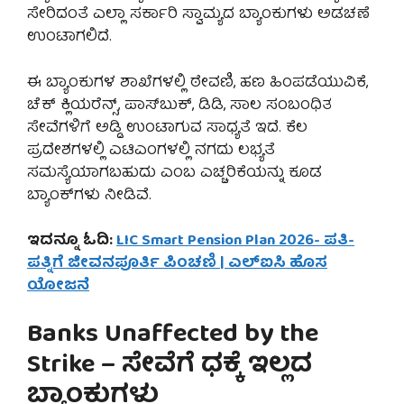
ಸೇರಿದಂತೆ ಎಲ್ಲಾ ಸರ್ಕಾರಿ ಸ್ವಾಮ್ಯದ ಬ್ಯಾಂಕುಗಳು ಅಡಚಣೆ
ಉಂಟಾಗಲಿದೆ.
ಈ ಬ್ಯಾಂಕುಗಳ ಶಾಖೆಗಳಲ್ಲಿ ಠೇವಣಿ, ಹಣ ಹಿಂಪಡೆಯುವಿಕೆ,
ಚೆಕ್ ಕ್ಲಿಯರೆನ್ಸ್, ಪಾಸ್‌ಬುಕ್, ಡಿಡಿ, ಸಾಲ ಸಂಬಂಧಿತ
ಸೇವೆಗಳಿಗೆ ಅಡ್ಡಿ ಉಂಟಾಗುವ ಸಾಧ್ಯತೆ ಇದೆ. ಕೆಲ
ಪ್ರದೇಶಗಳಲ್ಲಿ ಎಟಿಎಂಗಳಲ್ಲಿ ನಗದು ಲಭ್ಯತೆ
ಸಮಸ್ಯೆಯಾಗಬಹುದು ಎಂಬ ಎಚ್ಚರಿಕೆಯನ್ನು ಕೂಡ
ಬ್ಯಾಂಕ್‌ಗಳು ನೀಡಿವೆ.
ಇದನ್ನೂ ಓದಿ:
LIC Smart Pension Plan 2026- ಪತಿ-
ಪತ್ನಿಗೆ ಜೀವನಪೂರ್ತಿ ಪಿಂಚಣಿ | ಎಲ್‌ಐಸಿ ಹೊಸ
ಯೋಜನೆ
Banks Unaffected by the
Strike – ಸೇವೆಗೆ ಧಕ್ಕೆ ಇಲ್ಲದ
ಬ್ಯಾಂಕುಗಳು