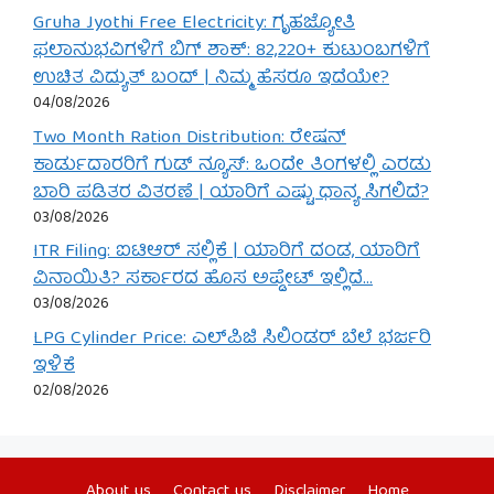
Gruha Jyothi Free Electricity: ಗೃಹಜ್ಯೋತಿ
ಫಲಾನುಭವಿಗಳಿಗೆ ಬಿಗ್ ಶಾಕ್: 82,220+ ಕುಟುಂಬಗಳಿಗೆ
ಉಚಿತ ವಿದ್ಯುತ್ ಬಂದ್ | ನಿಮ್ಮ ಹೆಸರೂ ಇದೆಯೇ?
04/08/2026
Two Month Ration Distribution: ರೇಷನ್
ಕಾರ್ಡುದಾರರಿಗೆ ಗುಡ್ ನ್ಯೂಸ್: ಒಂದೇ ತಿಂಗಳಲ್ಲಿ ಎರಡು
ಬಾರಿ ಪಡಿತರ ವಿತರಣೆ | ಯಾರಿಗೆ ಎಷ್ಟು ಧಾನ್ಯ ಸಿಗಲಿದೆ?
03/08/2026
ITR Filing: ಐಟಿಆರ್ ಸಲ್ಲಿಕೆ | ಯಾರಿಗೆ ದಂಡ, ಯಾರಿಗೆ
ವಿನಾಯಿತಿ? ಸರ್ಕಾರದ ಹೊಸ ಅಪ್ಡೇಟ್ ಇಲ್ಲಿದೆ…
03/08/2026
LPG Cylinder Price: ಎಲ್‌ಪಿಜಿ ಸಿಲಿಂಡರ್ ಬೆಲೆ ಭರ್ಜರಿ
ಇಳಿಕೆ
02/08/2026
About us
Contact us
Disclaimer
Home