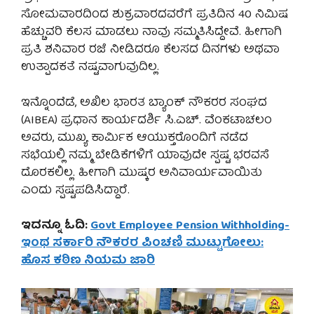
ಸೋಮವಾರದಿಂದ ಶುಕ್ರವಾರದವರೆಗೆ ಪ್ರತಿದಿನ 40 ನಿಮಿಷ
ಹೆಚ್ಚುವರಿ ಕೆಲಸ ಮಾಡಲು ನಾವು ಸಮ್ಮತಿಸಿದ್ದೇವೆ. ಹೀಗಾಗಿ
ಪ್ರತಿ ಶನಿವಾರ ರಜೆ ನೀಡಿದರೂ ಕೆಲಸದ ದಿನಗಳು ಅಥವಾ
ಉತ್ಪಾದಕತೆ ನಷ್ಟವಾಗುವುದಿಲ್ಲ.
ಇನ್ನೊಂದೆಡೆ, ಅಖಿಲ ಭಾರತ ಬ್ಯಾಂಕ್ ನೌಕರರ ಸಂಘದ
(AIBEA) ಪ್ರಧಾನ ಕಾರ್ಯದರ್ಶಿ ಸಿ.ಎಚ್. ವೆಂಕಟಾಚಲಂ
ಅವರು, ಮುಖ್ಯ ಕಾರ್ಮಿಕ ಆಯುಕ್ತರೊಂದಿಗೆ ನಡೆದ
ಸಭೆಯಲ್ಲಿ ನಮ್ಮ ಬೇಡಿಕೆಗಳಿಗೆ ಯಾವುದೇ ಸ್ಪಷ್ಟ ಭರವಸೆ
ದೊರಕಲಿಲ್ಲ. ಹೀಗಾಗಿ ಮುಷ್ಕರ ಅನಿವಾರ್ಯವಾಯಿತು
ಎಂದು ಸ್ಪಷ್ಟಪಡಿಸಿದ್ದಾರೆ.
ಇದನ್ನೂ ಓದಿ:
Govt Employee Pension Withholding-
ಇಂಥ ಸರ್ಕಾರಿ ನೌಕರರ ಪಿಂಚಣಿ ಮುಟ್ಟುಗೋಲು:
ಹೊಸ ಕಠಿಣ ನಿಯಮ ಜಾರಿ