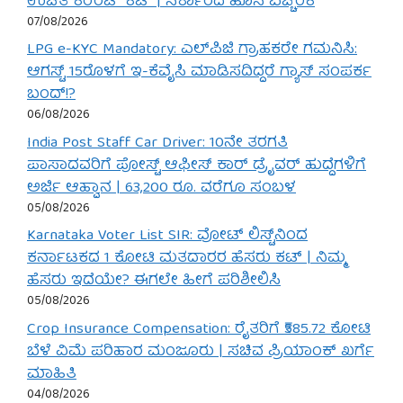
ಉಚಿತ ಕರೆಂಟ್ ಕಟ್ | ಸರ್ಕಾರದ ಹೊಸ ಎಚ್ಚರಿಕೆ
07/08/2026
LPG e-KYC Mandatory: ಎಲ್‌ಪಿಜಿ ಗ್ರಾಹಕರೇ ಗಮನಿಸಿ:
ಆಗಸ್ಟ್ 15ರೊಳಗೆ ಇ-ಕೆವೈಸಿ ಮಾಡಿಸದಿದ್ದರೆ ಗ್ಯಾಸ್ ಸಂಪರ್ಕ
ಬಂದ್!?
06/08/2026
India Post Staff Car Driver: 10ನೇ ತರಗತಿ
ಪಾಸಾದವರಿಗೆ ಪೋಸ್ಟ್ ಆಫೀಸ್ ಕಾರ್ ಡ್ರೈವರ್ ಹುದ್ದೆಗಳಿಗೆ
ಅರ್ಜಿ ಆಹ್ವಾನ | 63,200 ರೂ. ವರೆಗೂ ಸಂಬಳ
05/08/2026
Karnataka Voter List SIR: ವೋಟ್ ಲಿಸ್ಟ್‌ನಿಂದ
ಕರ್ನಾಟಕದ 1 ಕೋಟಿ ಮತದಾರರ ಹೆಸರು ಕಟ್ | ನಿಮ್ಮ
ಹೆಸರು ಇದೆಯೇ? ಈಗಲೇ ಹೀಗೆ ಪರಿಶೀಲಿಸಿ
05/08/2026
Crop Insurance Compensation: ರೈತರಿಗೆ ₹585.72 ಕೋಟಿ
ಬೆಳೆ ವಿಮೆ ಪರಿಹಾರ ಮಂಜೂರು | ಸಚಿವ ಪ್ರಿಯಾಂಕ್ ಖರ್ಗೆ
ಮಾಹಿತಿ
04/08/2026