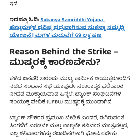
ಇದೆ.
ಇದನ್ನೂ ಓದಿ:
Sukanya Samriddhi Yojana-
ಹೆಣ್ಣುಮಕ್ಕಳ ಭವಿಷ್ಯ ಭದ್ರವಾಗಿಸುವ ಸುಕನ್ಯಾ ಸಮೃದ್ಧಿ
ಯೋಜನೆ | ಮಗಳ ಮದುವೆಗೆ 69 ಲಕ್ಷ ಹಣ
Reason Behind the Strike –
ಮುಷ್ಕರಕ್ಕೆ ಕಾರಣವೇನು?
ಕಳೆದ ಜನವರಿ 23ರಂದು ಮುಖ್ಯ ಕಾರ್ಮಿಕ ಆಯುಕ್ತರೊಂದಿಗೆ
ನಡೆದ ಸಂಧಾನ ಸಭೆ ಯಾವುದೇ ಸಕಾರಾತ್ಮಕ ಫಲಿತಾಂಶ
ನೀಡದೆ ಮುಕ್ತಾಯವಾದ ಹಿನ್ನೆಲೆ, ಬ್ಯಾಂಕ್ ಸಂಘಟನೆಗಳ
ಸಂಯುಕ್ತ ವೇದಿಕೆ (UFBU) ಮುಷ್ಕರಕ್ಕೆ ಮುಂದಾಗಿದೆ.
ಬ್ಯಾಂಕ್ ನೌಕರರ ಪ್ರಮುಖ ಬೇಡಿಕೆ ಎಂದರೆ, ಈಗಿರುವಂತೆ
ತಿಂಗಳಿಗೆ ಎರಡನೇ ಮತ್ತು ನಾಲ್ಕನೇ ಶನಿವಾರ ಮಾತ್ರವಲ್ಲದೆ,
ಎಲ್ಲ ಶನಿವಾರಗಳನ್ನು ರಜಾದಿನಗಳಾಗಿ ಘೋಷಿಸಬೇಕು