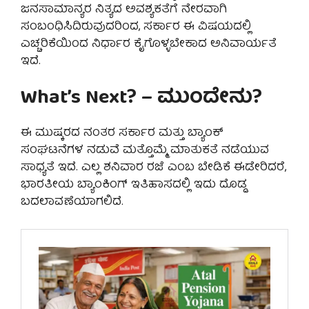
ಜನಸಾಮಾನ್ಯರ ನಿತ್ಯದ ಅವಶ್ಯಕತೆಗೆ ನೇರವಾಗಿ
ಸಂಬಂಧಿಸಿದಿರುವುದರಿಂದ, ಸರ್ಕಾರ ಈ ವಿಷಯದಲ್ಲಿ
ಎಚ್ಚರಿಕೆಯಿಂದ ನಿರ್ಧಾರ ಕೈಗೊಳ್ಳಬೇಕಾದ ಅನಿವಾರ್ಯತೆ
ಇದೆ.
What’s Next? – ಮುಂದೇನು?
ಈ ಮುಷ್ಕರದ ನಂತರ ಸರ್ಕಾರ ಮತ್ತು ಬ್ಯಾಂಕ್
ಸಂಘಟನೆಗಳ ನಡುವೆ ಮತ್ತೊಮ್ಮೆ ಮಾತುಕತೆ ನಡೆಯುವ
ಸಾಧ್ಯತೆ ಇದೆ. ಎಲ್ಲ ಶನಿವಾರ ರಜೆ ಎಂಬ ಬೇಡಿಕೆ ಈಡೇರಿದರೆ,
ಭಾರತೀಯ ಬ್ಯಾಂಕಿಂಗ್ ಇತಿಹಾಸದಲ್ಲಿ ಇದು ದೊಡ್ಡ
ಬದಲಾವಣೆಯಾಗಲಿದೆ.