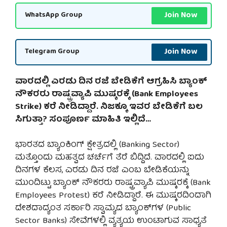
Join Now
WhatsApp Group
Join Now
Telegram Group
ವಾರದಲ್ಲಿ ಎರಡು ದಿನ ರಜೆ ಬೇಡಿಕೆಗೆ ಆಗ್ರಹಿಸಿ ಬ್ಯಾಂಕ್
ನೌಕರರು ರಾಷ್ಟ್ರವ್ಯಾಪಿ ಮುಷ್ಕರಕ್ಕೆ (Bank Employees
Strike) ಕರೆ ನೀಡಿದ್ದಾರೆ. ನಿಜಕ್ಕೂ ಇವರ ಬೇಡಿಕೆಗೆ ಬಲ
ಸಿಗುತ್ತಾ? ಸಂಪೂರ್ಣ ಮಾಹಿತಿ ಇಲ್ಲಿದೆ…
ಭಾರತದ ಬ್ಯಾಂಕಿಂಗ್ ಕ್ಷೇತ್ರದಲ್ಲಿ (Banking Sector)
ಮತ್ತೊಂದು ಮಹತ್ವದ ಚರ್ಚೆಗೆ ತೆರೆ ಬಿದ್ದಿದೆ. ವಾರದಲ್ಲಿ ಐದು
ದಿನಗಳ ಕೆಲಸ, ಎರಡು ದಿನ ರಜೆ ಎಂಬ ಬೇಡಿಕೆಯನ್ನು
ಮುಂದಿಟ್ಟು ಬ್ಯಾಂಕ್ ನೌಕರರು ರಾಷ್ಟ್ರವ್ಯಾಪಿ ಮುಷ್ಕರಕ್ಕೆ (Bank
Employees Protest) ಕರೆ ನೀಡಿದ್ದಾರೆ. ಈ ಮುಷ್ಕರದಿಂದಾಗಿ
ದೇಶದಾದ್ಯಂತ ಸರ್ಕಾರಿ ಸ್ವಾಮ್ಯದ ಬ್ಯಾಂಕ್‌ಗಳ (Public
Sector Banks) ಸೇವೆಗಳಲ್ಲಿ ವ್ಯತ್ಯಯ ಉಂಟಾಗುವ ಸಾಧ್ಯತೆ