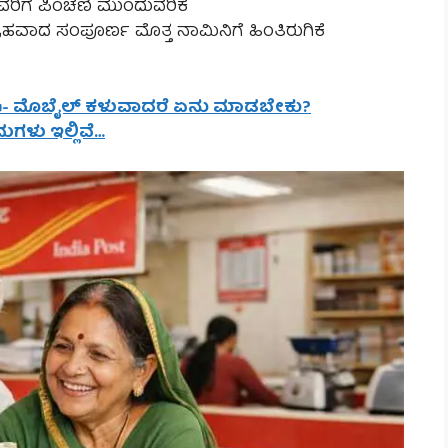
ಿಗೆ ಪಿಂಚಣಿ ಮುಂದುವರಿಕೆ
ಹವಾದ ಸಂಪೂರ್ಣ ಮೊತ್ತ ನಾಮಿನಿಗೆ ಹಿಂತಿರುಗಿಕೆ
eku- ಮೊಬೈಲ್ ಕಳುವಾದರೆ ಏನು ಮಾಡಬೇಕು?
ಗಳು ಇಲ್ಲಿವೆ…