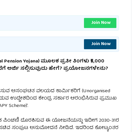
Join Now
Join Now
l Pension Yojana) ಮೂಲಕ ಪ್ರತೀ ತಿಂಗಳು ₹5,000
ೆ ಅರ್ಜಿ ಸಲ್ಲಿಸುವುದು ಹೇಗೆ? ಪ್ರಯೋಜನಗಳೇನು?
ನುಭವಿಸುವ ಅಸಂಘಟಿತ ವಲಯದ ಕಾರ್ಮಿಕರಿಗೆ (Unorganised
) ನೀಡುವ ಉದ್ದೇಶದಿಂದ ಕೇಂದ್ರ ಸರ್ಕಾರ ಆರಂಭಿಸಿರುವ ಪ್ರಮುಖ
Y Scheme)’.
ಾಸಿಕ ಪಿಂಚಣಿ ದೊರಕಿಸುವ ಈ ಯೋಜನೆಯನ್ನು ಇದೀಗ 2030-31ರ
 ಸಚಿವ ಸಂಪುಟ ಅನುಮೋದನೆ ನೀಡಿದೆ. ಇದರಿಂದ ಕೋಟ್ಯಂತರ