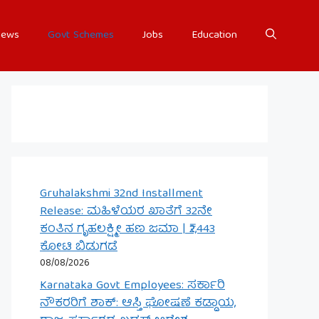
ews
Govt Schemes
Jobs
Education
Gruhalakshmi 32nd Installment
Release: ಮಹಿಳೆಯರ ಖಾತೆಗೆ 32ನೇ
ಕಂತಿನ ಗೃಹಲಕ್ಷ್ಮೀ ಹಣ ಜಮಾ | ₹2,443
ಕೋಟಿ ಬಿಡುಗಡೆ
08/08/2026
Karnataka Govt Employees: ಸರ್ಕಾರಿ
ನೌಕರರಿಗೆ ಶಾಕ್: ಆಸ್ತಿ ಘೋಷಣೆ ಕಡ್ಡಾಯ,