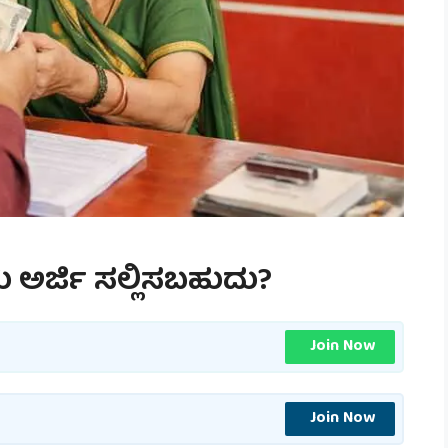
ರು ಅರ್ಜಿ ಸಲ್ಲಿಸಬಹುದು?
Join Now
Join Now