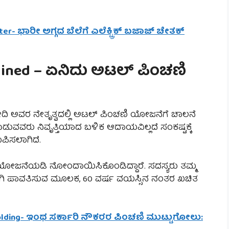
ter- ಭಾರೀ ಅಗ್ಗದ ಬೆಲೆಗೆ ಎಲೆಕ್ಟ್ರಿಕ್ ಬಜಾಜ್ ಚೇತಕ್
lained – ಏನಿದು ಅಟಲ್ ಪಿಂಚಣಿ
ದಿ ಅವರ ನೇತೃತ್ವದಲ್ಲಿ ಅಟಲ್ ಪಿಂಚಣಿ ಯೋಜನೆಗೆ ಚಾಲನೆ
ವರು ನಿವೃತ್ತಿಯಾದ ಬಳಿಕ ಆದಾಯವಿಲ್ಲದೆ ಸಂಕಷ್ಟಕ್ಕೆ
ಿಸಲಾಗಿದೆ.
ಯೋಜನೆಯಡಿ ನೋಂದಾಯಿಸಿಕೊಂಡಿದ್ದಾರೆ. ಸದಸ್ಯರು ತಮ್ಮ
ವಾಗಿ ಪಾವತಿಸುವ ಮೂಲಕ, 60 ವರ್ಷ ವಯಸ್ಸಿನ ನಂತರ ಖಚಿತ
holding- ಇಂಥ ಸರ್ಕಾರಿ ನೌಕರರ ಪಿಂಚಣಿ ಮುಟ್ಟುಗೋಲು: