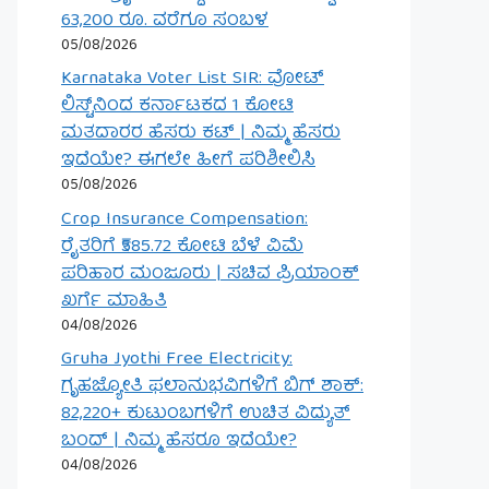
63,200 ರೂ. ವರೆಗೂ ಸಂಬಳ
05/08/2026
Karnataka Voter List SIR: ವೋಟ್
ಲಿಸ್ಟ್‌ನಿಂದ ಕರ್ನಾಟಕದ 1 ಕೋಟಿ
ಮತದಾರರ ಹೆಸರು ಕಟ್ | ನಿಮ್ಮ ಹೆಸರು
ಇದೆಯೇ? ಈಗಲೇ ಹೀಗೆ ಪರಿಶೀಲಿಸಿ
05/08/2026
Crop Insurance Compensation:
ರೈತರಿಗೆ ₹585.72 ಕೋಟಿ ಬೆಳೆ ವಿಮೆ
ಪರಿಹಾರ ಮಂಜೂರು | ಸಚಿವ ಪ್ರಿಯಾಂಕ್
ಖರ್ಗೆ ಮಾಹಿತಿ
04/08/2026
Gruha Jyothi Free Electricity:
ಗೃಹಜ್ಯೋತಿ ಫಲಾನುಭವಿಗಳಿಗೆ ಬಿಗ್ ಶಾಕ್:
82,220+ ಕುಟುಂಬಗಳಿಗೆ ಉಚಿತ ವಿದ್ಯುತ್
ಬಂದ್ | ನಿಮ್ಮ ಹೆಸರೂ ಇದೆಯೇ?
04/08/2026