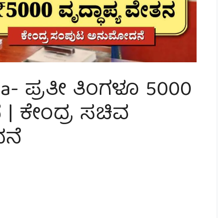
na- ಪ್ರತೀ ತಿಂಗಳೂ 5000
ನ | ಕೇಂದ್ರ ಸಚಿವ
ನೆ