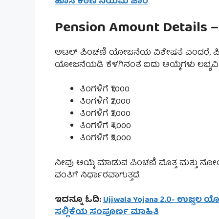
ಹೊಸ ಕಠಿಣ ನಿಯಮ ಜಾರಿ
Pension Amount Details –
ಅಟಲ್ ಪಿಂಚಣಿ ಯೋಜನೆಯ ವಿಶೇಷತೆ ಎಂದರೆ, ಪಿಂಚ
ಯೋಜನೆಯಡಿ ಕೆಳಗಿನಂತೆ ಐದು ಆಯ್ಕೆಗಳು ಲಭ್ಯವಿವ
ತಿಂಗಳಿಗೆ ₹1,000
ತಿಂಗಳಿಗೆ ₹2,000
ತಿಂಗಳಿಗೆ ₹3,000
ತಿಂಗಳಿಗೆ ₹4,000
ತಿಂಗಳಿಗೆ ₹5,000
ನೀವು ಆಯ್ಕೆ ಮಾಡುವ ಪಿಂಚಣಿ ಮೊತ್ತ ಮತ್ತು ನೋ
ವಂತಿಗೆ ನಿರ್ಧಾರವಾಗುತ್ತದೆ.
ಇದನ್ನೂ ಓದಿ:
Ujjwala Yojana 2.0- ಉಜ್ವಲ ಯ
ಸಲ್ಲಿಕೆಯ ಸಂಪೂರ್ಣ ಮಾಹಿತಿ