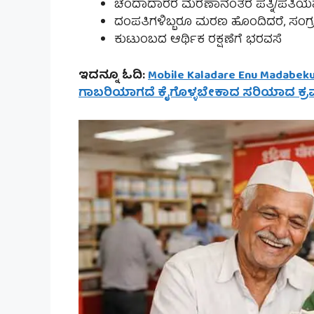
ಚಂದಾದಾರರ ಮರಣಾನಂತರ ಪತ್ನಿ/ಪತಿಯವರ
ದಂಪತಿಗಳಿಬ್ಬರೂ ಮರಣ ಹೊಂದಿದರೆ, ಸಂಗ್ರ
ಕುಟುಂಬದ ಆರ್ಥಿಕ ರಕ್ಷಣೆಗೆ ಭರವಸೆ
ಇದನ್ನೂ ಓದಿ:
Mobile Kaladare Enu Madab
ಗಾಬರಿಯಾಗದೆ ಕೈಗೊಳ್ಳಬೇಕಾದ ಸರಿಯಾದ ಕ್ರಮ