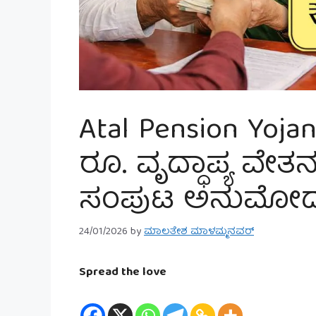
Atal Pension Yoja
ರೂ. ವೃದ್ಧಾಪ್ಯ ವೇತ
ಸಂಪುಟ ಅನುಮೋದ
24/01/2026
by
ಮಾಲತೇಶ ಮಾಳಮ್ಮನವರ್
Spread the love