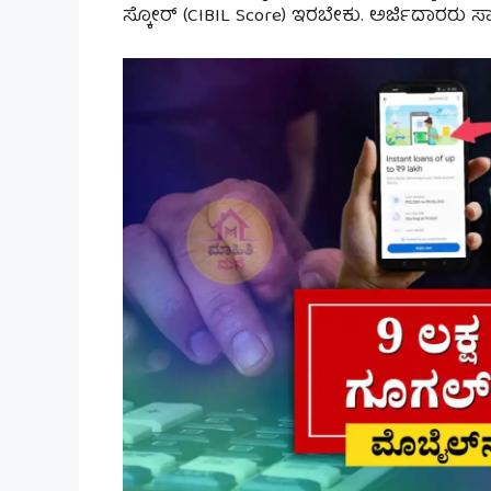
ಸ್ಕೋರ್ (CIBIL Score) ಇರಬೇಕು. ಅರ್ಜಿದಾ