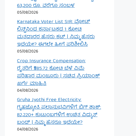
63,200 ರೂ. ವರೆಗೂ ಸಂಬಳ
05/08/2026
Karnataka Voter List SIR: ವೋಟ್
ಲಿಸ್ಟ್‌ನಿಂದ ಕರ್ನಾಟಕದ 1 ಕೋಟಿ
ಮತದಾರರ ಹೆಸರು ಕಟ್ | ನಿಮ್ಮ ಹೆಸರು
ಇದೆಯೇ? ಈಗಲೇ ಹೀಗೆ ಪರಿಶೀಲಿಸಿ
05/08/2026
Crop Insurance Compensation:
ರೈತರಿಗೆ ₹585.72 ಕೋಟಿ ಬೆಳೆ ವಿಮೆ
ಪರಿಹಾರ ಮಂಜೂರು | ಸಚಿವ ಪ್ರಿಯಾಂಕ್
ಖರ್ಗೆ ಮಾಹಿತಿ
04/08/2026
Gruha Jyothi Free Electricity:
ಗೃಹಜ್ಯೋತಿ ಫಲಾನುಭವಿಗಳಿಗೆ ಬಿಗ್ ಶಾಕ್:
82,220+ ಕುಟುಂಬಗಳಿಗೆ ಉಚಿತ ವಿದ್ಯುತ್
ಬಂದ್ | ನಿಮ್ಮ ಹೆಸರೂ ಇದೆಯೇ?
04/08/2026