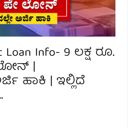
 Loan Info- 9 ಲಕ್ಷ ರೂ.
ಲೋನ್ |
ಜಿ ಹಾಕಿ | ಇಲ್ಲಿದೆ
…