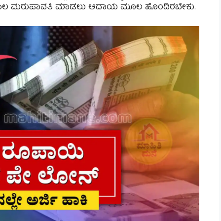
ರರು ಸಾಲ ಮರುಪಾವತಿ ಮಾಡಲು ಆದಾಯ ಮೂಲ ಹೊಂದಿರಬೇಕು.