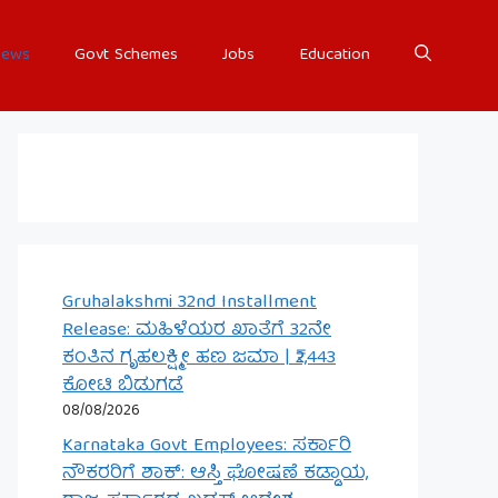
ews
Govt Schemes
Jobs
Education
Gruhalakshmi 32nd Installment
Release: ಮಹಿಳೆಯರ ಖಾತೆಗೆ 32ನೇ
ಕಂತಿನ ಗೃಹಲಕ್ಷ್ಮೀ ಹಣ ಜಮಾ | ₹2,443
ಕೋಟಿ ಬಿಡುಗಡೆ
08/08/2026
Karnataka Govt Employees: ಸರ್ಕಾರಿ
ನೌಕರರಿಗೆ ಶಾಕ್: ಆಸ್ತಿ ಘೋಷಣೆ ಕಡ್ಡಾಯ,