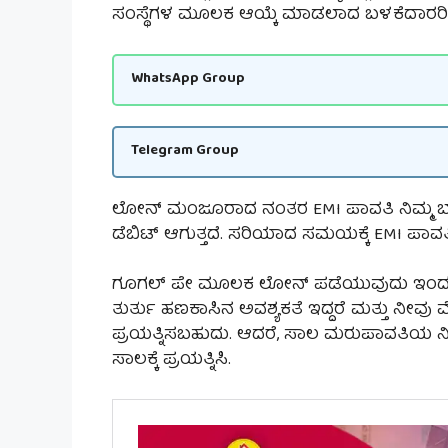
ಸಂಸ್ಥೆಗಳ ಮೂಲಕ ಆಯ್ಕೆ ಮಾಡಲಾದ ಬಳಕೆದಾರರಿಗೆ ಮ
WhatsApp Group
Telegram Group
ಲೋನ್ ಮಂಜೂರಾದ ನಂತರ EMI ಪಾವತಿ ನಿಮ್ಮ ಬ್ಯ
ಡೆಬಿಟ್ ಆಗುತ್ತದೆ. ಸರಿಯಾದ ಸಮಯಕ್ಕೆ EMI ಪಾವತಿಸ
ಗೂಗಲ್ ಪೇ ಮೂಲಕ ಲೋನ್ ಪಡೆಯುವುದು ಇಂದು ಸುಲ
ತುರ್ತು ಹಣಕಾಸಿನ ಅವಶ್ಯಕತೆ ಇದ್ದರೆ ಮತ್ತು ನೀವ
ಪ್ರಯತ್ನಿಸಬಹುದು. ಆದರೆ, ಸಾಲ ಮರುಪಾವತಿಯ 
ಸಾಲಕ್ಕೆ ಪ್ರಯತ್ನಿಸಿ.