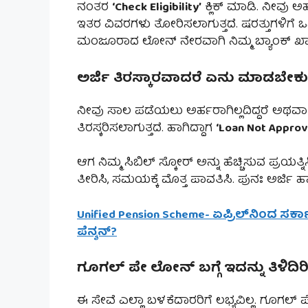
ನಂತರ
‘Check Eligibility’
ಕ್ಲಿಕ್ ಮಾಡಿ. ನೀವು ಅರ
ಇತರ ವಿವರಗಳು ತೋರಿಸಲಾಗುತ್ತದೆ. ಷರತ್ತುಗಳಿಗೆ ಒ
ಮಂಜೂರಾದ ಲೋನ್ ನೇರವಾಗಿ ನಿಮ್ಮ ಬ್ಯಾಂಕ್ ಖಾತ
ಅರ್ಜಿ ತಿರಸ್ಕಾರವಾದರೆ ಏನು ಮಾಡಬೇಕು
ನೀವು ಸಾಲ ಪಡೆಯಲು ಅರ್ಹರಾಗಿಲ್ಲದಿದ್ದರೆ ಅಥವಾ 
ತಿರಸ್ಕರಿಸಲಾಗುತ್ತದೆ. ಹಾಗಿದ್ದಾಗ
‘Loan Not Approv
ಆಗ ನಿಮ್ಮ ಸಿಬಿಲ್ ಸ್ಕೋರ್ ಅನ್ನು ಹೆಚ್ಚಿಸುವ ಪ್ರಯತ್
ತೀರಿಸಿ, ಸಮಯಕ್ಕೆ ಮೊತ್ತ ಪಾವತಿಸಿ. ಪುನಃ ಅರ್ಜ
Unified Pension Scheme- ಏಪ್ರಿಲ್‌ನಿಂದ ಸರ್ಕ
ಪೆನ್ಶನ್‌?
ಗೂಗಲ್ ಪೇ ಲೋನ್ ಬಗ್ಗೆ ಇದನ್ನು ತಿಳಿದಿರ
ಈ ಸೇವೆ ಎಲ್ಲಾ ಬಳಕೆದಾರರಿಗೆ ಲಭ್ಯವಿಲ್ಲ. ಗೂಗಲ