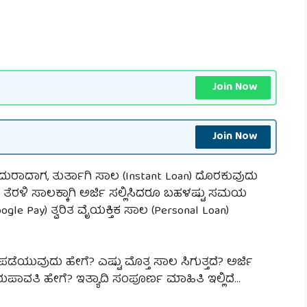
Join Now
Join Now
ದುರಾದಾಗ, ತುರ್ತಾಗಿ ಸಾಲ (Instant Loan) ದೊರಕುವುದು
 ತೆರಳಿ ಸಾಲಕ್ಕಾಗಿ ಅರ್ಜಿ ಸಲ್ಲಿಸಿದರೂ ಬಹಳಷ್ಟು ಸಮಯ
e Pay) ತ್ವರಿತ ವೈಯಕ್ತಿಕ ಸಾಲ (Personal Loan)
ಡೆಯುವುದು ಹೇಗೆ? ಎಷ್ಟು ಮೊತ್ತ ಸಾಲ ಸಿಗುತ್ತದೆ? ಅರ್ಜಿ
ುಪಾವತಿ ಹೇಗೆ? ಇತ್ಯಾದಿ ಸಂಪೂರ್ಣ ಮಾಹಿತಿ ಇಲ್ಲಿದೆ…