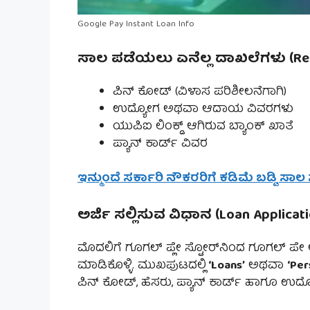
Google Pay Instant Loan Info
ಸಾಲ ಪಡೆಯಲು ಏನೆಲ್ಲ ದಾಖಲೆಗಳು (Req
ಪಿನ್ ಕೋಡ್ (ವಿಳಾಸ ಪರಿಶೀಲನೆಗಾಗಿ)
ಉದ್ಯೋಗ ಅಥವಾ ಆದಾಯ ವಿವರಗಳು
ಯುಪಿಐ ಲಿಂಕ್ಡ್ ಆಗಿರುವ ಬ್ಯಾಂಕ್ ಖಾತೆ
ಪ್ಯಾನ್ ಕಾರ್ಡ್ ವಿವರ
ಇನ್ಮುಂದೆ ಸರ್ಕಾರಿ ನೌಕರರಿಗೆ ಕಡಿಮೆ ಬಡ್ಡಿ ಸಾಲ ಸ
ಅರ್ಜಿ ಸಲ್ಲಿಸುವ ವಿಧಾನ (Loan Applicat
ಮೊದಲಿಗೆ ಗೂಗಲ್ ಪ್ಲೇ ಸ್ಟೋರ್‌ನಿಂದ ಗೂಗಲ್ ಪೇ ಅಪ್
ಮಾಡಿಕೊಳ್ಳಿ. ಮುಖಪುಟದಲ್ಲಿ
‘Loans’
ಅಥವಾ
‘Per
ಪಿನ್ ಕೋಡ್, ಹೆಸರು, ಪ್ಯಾನ್ ಕಾರ್ಡ್ ಹಾಗೂ ಉದ್