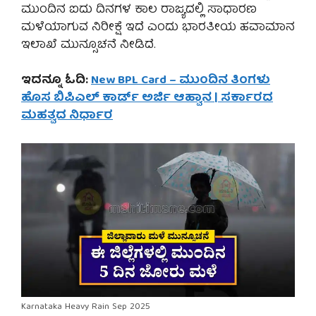
ಮುಂದಿನ ಐದು ದಿನಗಳ ಕಾಲ ರಾಜ್ಯದಲ್ಲಿ ಸಾಧಾರಣ
ಮಳೆಯಾಗುವ ನಿರೀಕ್ಷೆ ಇದೆ ಎಂದು ಭಾರತೀಯ ಹವಾಮಾನ
ಇಲಾಖೆ ಮುನ್ಸೂಚನೆ ನೀಡಿದೆ.
ಇದನ್ನೂ ಓದಿ:
New BPL Card – ಮುಂದಿನ ತಿಂಗಳು
ಹೊಸ ಬಿಪಿಎಲ್ ಕಾರ್ಡ್ ಅರ್ಜಿ ಆಹ್ವಾನ | ಸರ್ಕಾರದ
ಮಹತ್ವದ ನಿರ್ಧಾರ
Karnataka Heavy Rain Sep 2025