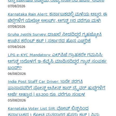
ಆಸ್ತಿ ಘೋಷಣೆ ಕಡ್ಡಾಯ, ರಾಜ್ಯ ಸರ್ಕಾರದ ಖಡಕ್ ಆದೇಶ
07/08/2026
Karnataka Rain Alert: ಕರ್ನಾಟಕದಲ್ಲಿ ಮಳೆಯ ಅಬ್ಬರ: ಈ
ಜಿಲ್ಲೆಗಳಿಗೆ ಯೆಲ್ಲೋ ಅಲರ್ಟ್, ಆಗಸ್ಟ್ 11ರ ವರೆಗೂ ಮಳೆ!
07/08/2026
Gruha Jyothi Survey: ದಾಖಲೆ ನೀಡದಿದ್ದರೆ ಗೃಹಜ್ಯೋತಿ
ಉಚಿತ ಕರೆಂಟ್ ಕಟ್ | ಸರ್ಕಾರದ ಹೊಸ ಎಚ್ಚರಿಕೆ
07/08/2026
LPG e-KYC Mandatory: ಎಲ್‌ಪಿಜಿ ಗ್ರಾಹಕರೇ ಗಮನಿಸಿ:
ಆಗಸ್ಟ್ 15ರೊಳಗೆ ಇ-ಕೆವೈಸಿ ಮಾಡಿಸದಿದ್ದರೆ ಗ್ಯಾಸ್ ಸಂಪರ್ಕ
ಬಂದ್!?
06/08/2026
India Post Staff Car Driver: 10ನೇ ತರಗತಿ
ಪಾಸಾದವರಿಗೆ ಪೋಸ್ಟ್ ಆಫೀಸ್ ಕಾರ್ ಡ್ರೈವರ್ ಹುದ್ದೆಗಳಿಗೆ
ಅರ್ಜಿ ಆಹ್ವಾನ | 63,200 ರೂ. ವರೆಗೂ ಸಂಬಳ
05/08/2026
Karnataka Voter List SIR: ವೋಟ್ ಲಿಸ್ಟ್‌ನಿಂದ
ಕರ್ನಾಟಕದ 1 ಕೋಟಿ ಮತದಾರರ ಹೆಸರು ಕಟ್ | ನಿಮ್ಮ