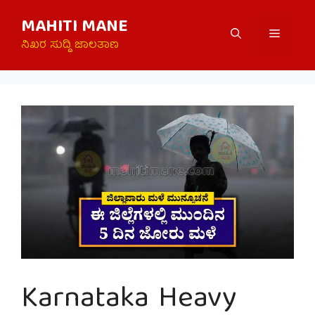
Skip
MAHITI MANE
to
Menu
content
ನಿಖರ ಸುದ್ದಿ ಜಾಲತಾಣ
Karnataka Heavy