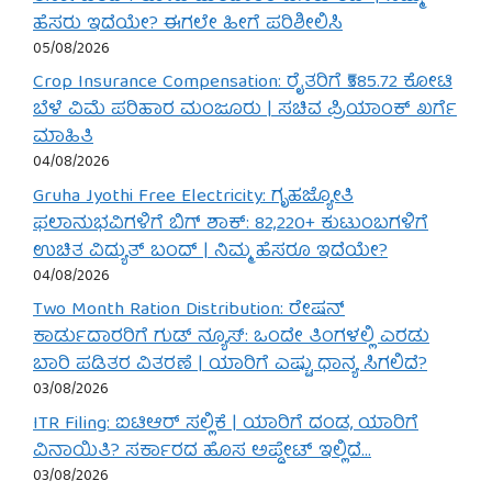
ಹೆಸರು ಇದೆಯೇ? ಈಗಲೇ ಹೀಗೆ ಪರಿಶೀಲಿಸಿ
05/08/2026
Crop Insurance Compensation: ರೈತರಿಗೆ ₹585.72 ಕೋಟಿ
ಬೆಳೆ ವಿಮೆ ಪರಿಹಾರ ಮಂಜೂರು | ಸಚಿವ ಪ್ರಿಯಾಂಕ್ ಖರ್ಗೆ
ಮಾಹಿತಿ
04/08/2026
Gruha Jyothi Free Electricity: ಗೃಹಜ್ಯೋತಿ
ಫಲಾನುಭವಿಗಳಿಗೆ ಬಿಗ್ ಶಾಕ್: 82,220+ ಕುಟುಂಬಗಳಿಗೆ
ಉಚಿತ ವಿದ್ಯುತ್ ಬಂದ್ | ನಿಮ್ಮ ಹೆಸರೂ ಇದೆಯೇ?
04/08/2026
Two Month Ration Distribution: ರೇಷನ್
ಕಾರ್ಡುದಾರರಿಗೆ ಗುಡ್ ನ್ಯೂಸ್: ಒಂದೇ ತಿಂಗಳಲ್ಲಿ ಎರಡು
ಬಾರಿ ಪಡಿತರ ವಿತರಣೆ | ಯಾರಿಗೆ ಎಷ್ಟು ಧಾನ್ಯ ಸಿಗಲಿದೆ?
03/08/2026
ITR Filing: ಐಟಿಆರ್ ಸಲ್ಲಿಕೆ | ಯಾರಿಗೆ ದಂಡ, ಯಾರಿಗೆ
ವಿನಾಯಿತಿ? ಸರ್ಕಾರದ ಹೊಸ ಅಪ್ಡೇಟ್ ಇಲ್ಲಿದೆ…
03/08/2026