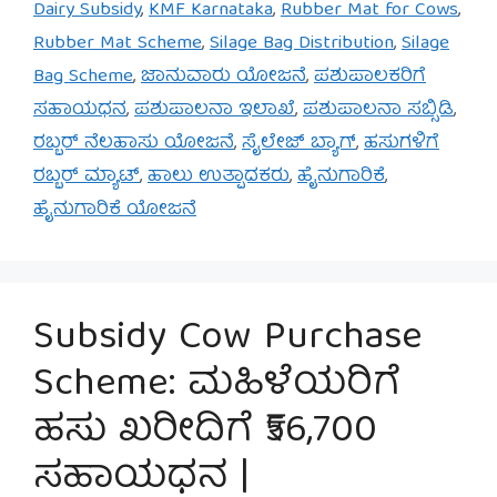
Dairy Subsidy
,
KMF Karnataka
,
Rubber Mat for Cows
,
Rubber Mat Scheme
,
Silage Bag Distribution
,
Silage
Bag Scheme
,
ಜಾನುವಾರು ಯೋಜನೆ
,
ಪಶುಪಾಲಕರಿಗೆ
ಸಹಾಯಧನ
,
ಪಶುಪಾಲನಾ ಇಲಾಖೆ
,
ಪಶುಪಾಲನಾ ಸಬ್ಸಿಡಿ
,
ರಬ್ಬರ್ ನೆಲಹಾಸು ಯೋಜನೆ
,
ಸೈಲೇಜ್ ಬ್ಯಾಗ್
,
ಹಸುಗಳಿಗೆ
ರಬ್ಬರ್ ಮ್ಯಾಟ್
,
ಹಾಲು ಉತ್ಪಾದಕರು
,
ಹೈನುಗಾರಿಕೆ
,
ಹೈನುಗಾರಿಕೆ ಯೋಜನೆ
Subsidy Cow Purchase
Scheme: ಮಹಿಳೆಯರಿಗೆ
ಹಸು ಖರೀದಿಗೆ ₹56,700
ಸಹಾಯಧನ |