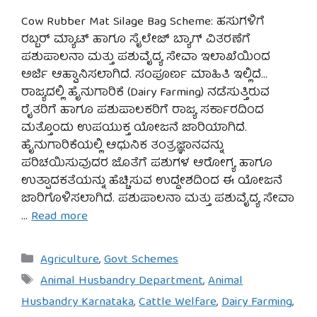
Cow Rubber Mat Silage Bag Scheme: ಹಸುಗಳಿಗೆ
ರಬ್ಬರ್ ಮ್ಯಾಟ್ ಹಾಗೂ ಸೈಲೇಜ್ ಬ್ಯಾಗ್ ವಿತರಣೆಗೆ
ಪಶುಪಾಲನಾ ಮತ್ತು ಪಶುವೈದ್ಯ ಸೇವಾ ಇಲಾಖೆಯಿಂದ
ಅರ್ಜಿ ಆಹ್ವಾನಿಸಲಾಗಿದೆ. ಸಂಪೂರ್ಣ ಮಾಹಿತಿ ಇಲ್ಲಿದೆ…
ರಾಜ್ಯದಲ್ಲಿ ಹೈನುಗಾರಿಕೆ (Dairy Farming) ನಡೆಸುತ್ತಿರುವ
ರೈತರಿಗೆ ಹಾಗೂ ಪಶುಪಾಲಕರಿಗೆ ರಾಜ್ಯ ಸರ್ಕಾರದಿಂದ
ಮತ್ತೊಂದು ಉಪಯುಕ್ತ ಯೋಜನೆ ಜಾರಿಯಾಗಿದೆ.
ಹೈನುಗಾರಿಕೆಯಲ್ಲಿ ಆಧುನಿಕ ತಂತ್ರಜ್ಞಾನವನ್ನು
ಪರಿಚಯಿಸುವುದರ ಜೊತೆಗೆ ಪಶುಗಳ ಆರೋಗ್ಯ ಹಾಗೂ
ಉತ್ಪಾದಕತೆಯನ್ನು ಹೆಚ್ಚಿಸುವ ಉದ್ದೇಶದಿಂದ ಈ ಯೋಜನೆ
ಜಾರಿಗೊಳಿಸಲಾಗಿದೆ. ಪಶುಪಾಲನಾ ಮತ್ತು ಪಶುವೈದ್ಯ ಸೇವಾ
…
Read more
Categories
Agriculture
,
Govt Schemes
Tags
Animal Husbandry Department
,
Animal
Husbandry Karnataka
,
Cattle Welfare
,
Dairy Farming
,