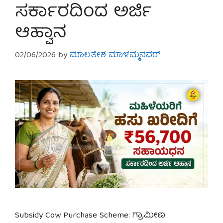
ಸರ್ಕಾರದಿಂದ ಅರ್ಜಿ
ಆಹ್ವಾನ
02/06/2026
by
ಮಾಲತೇಶ ಮಾಳಮ್ಮನವರ್
Subsidy Cow Purchase Scheme: ಗ್ರಾಮೀಣ