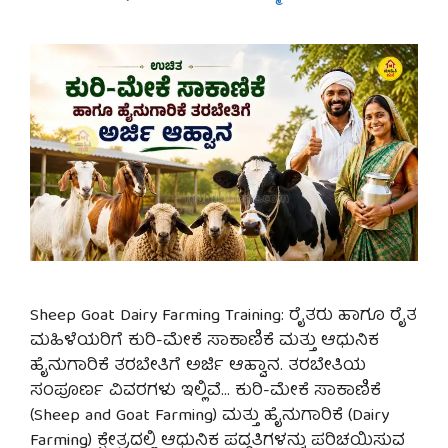
Sheep Goat Dairy Farming Training: ರೈತರು ಹಾಗೂ ರೈತ
ಮಹಿಳೆಯರಿಗೆ ಕುರಿ-ಮೇಕೆ ಸಾಕಾಣಿಕೆ ಮತ್ತು ಆಧುನಿಕ
ಹೈನುಗಾರಿಕೆ ತರಬೇತಿಗೆ ಅರ್ಜಿ ಆಹ್ವಾನ. ತರಬೇತಿಯ
ಸಂಪೂರ್ಣ ವಿವರಗಳು ಇಲ್ಲಿವೆ… ಕುರಿ-ಮೇಕೆ ಸಾಕಾಣಿಕೆ
(Sheep and Goat Farming) ಮತ್ತು ಹೈನುಗಾರಿಕೆ (Dairy
Farming) ಕ್ಷೇತ್ರದಲ್ಲಿ ಆಧುನಿಕ ಪದ್ಧತಿಗಳನ್ನು ಪರಿಚಯಿಸುವ