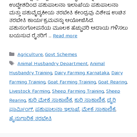
ಉದ್ದೇಶದಿಂದ ಪಶುಪಾಲನಾ ಇಲಾಖೆಯ ಪಶುಪಾಲನಾ
ಮತ್ತು ಪಶುವೈದ್ಯಕೀಯ ತರಬೇತಿ ಕೇಂದ್ರವು ವಿಶೇಷ ಉಚಿತ
ತರಬೇತಿ ಕಾರ್ಯಕ್ರಮವನ್ನು ಆಯೋಜಿಸಿದೆ.
ಪಶುಸಂಗೋಪನೆಯ ಮೂಲಕ ಹೆಚ್ಚುವರಿ ಆದಾಯ ಗಳಿಸಲು
ಬಯಸುವ ರೈತರಿಗೆ …
Read more
Categories
Agriculture
,
Govt Schemes
Tags
Animal Husbandry Department
,
Animal
Husbandry Training
,
Dairy Farming Karnataka
,
Dairy
Farming Training
,
Goat Farming Training
,
Goat Rearing
,
Livestock Farming
,
Sheep Farming Training
,
Sheep
Rearing
,
ಕುರಿ ಮೇಕೆ ಸಾಕಾಣಿಕೆ
,
ಕುರಿ ಸಾಕಾಣಿಕೆ
,
ಡೈರಿ
ಫಾರ್ಮಿಂಗ್
,
ಪಶುಪಾಲನಾ ಇಲಾಖೆ
,
ಮೇಕೆ ಸಾಕಾಣಿಕೆ
,
ಹೈನುಗಾರಿಕೆ ತರಬೇತಿ