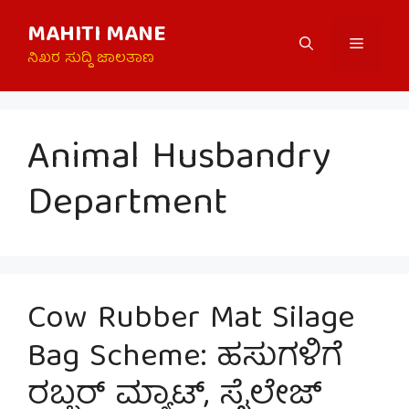
Skip
MAHITI MANE
to
Menu
content
ನಿಖರ ಸುದ್ದಿ ಜಾಲತಾಣ
Animal Husbandry
Department
Cow Rubber Mat Silage
Bag Scheme: ಹಸುಗಳಿಗೆ
ರಬ್ಬರ್ ಮ್ಯಾಟ್, ಸೈಲೇಜ್