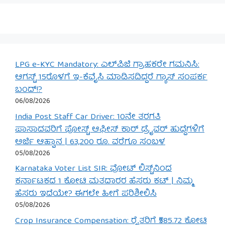
LPG e-KYC Mandatory: ಎಲ್‌ಪಿಜಿ ಗ್ರಾಹಕರೇ ಗಮನಿಸಿ:
ಆಗಸ್ಟ್ 15ರೊಳಗೆ ಇ-ಕೆವೈಸಿ ಮಾಡಿಸದಿದ್ದರೆ ಗ್ಯಾಸ್ ಸಂಪರ್ಕ
ಬಂದ್!?
06/08/2026
India Post Staff Car Driver: 10ನೇ ತರಗತಿ
ಪಾಸಾದವರಿಗೆ ಪೋಸ್ಟ್ ಆಫೀಸ್ ಕಾರ್ ಡ್ರೈವರ್ ಹುದ್ದೆಗಳಿಗೆ
ಅರ್ಜಿ ಆಹ್ವಾನ | 63,200 ರೂ. ವರೆಗೂ ಸಂಬಳ
05/08/2026
Karnataka Voter List SIR: ವೋಟ್ ಲಿಸ್ಟ್‌ನಿಂದ
ಕರ್ನಾಟಕದ 1 ಕೋಟಿ ಮತದಾರರ ಹೆಸರು ಕಟ್ | ನಿಮ್ಮ
ಹೆಸರು ಇದೆಯೇ? ಈಗಲೇ ಹೀಗೆ ಪರಿಶೀಲಿಸಿ
05/08/2026
Crop Insurance Compensation: ರೈತರಿಗೆ ₹585.72 ಕೋಟಿ