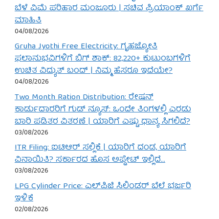
ಬೆಳೆ ವಿಮೆ ಪರಿಹಾರ ಮಂಜೂರು | ಸಚಿವ ಪ್ರಿಯಾಂಕ್ ಖರ್ಗೆ
ಮಾಹಿತಿ
04/08/2026
Gruha Jyothi Free Electricity: ಗೃಹಜ್ಯೋತಿ
ಫಲಾನುಭವಿಗಳಿಗೆ ಬಿಗ್ ಶಾಕ್: 82,220+ ಕುಟುಂಬಗಳಿಗೆ
ಉಚಿತ ವಿದ್ಯುತ್ ಬಂದ್ | ನಿಮ್ಮ ಹೆಸರೂ ಇದೆಯೇ?
04/08/2026
Two Month Ration Distribution: ರೇಷನ್
ಕಾರ್ಡುದಾರರಿಗೆ ಗುಡ್ ನ್ಯೂಸ್: ಒಂದೇ ತಿಂಗಳಲ್ಲಿ ಎರಡು
ಬಾರಿ ಪಡಿತರ ವಿತರಣೆ | ಯಾರಿಗೆ ಎಷ್ಟು ಧಾನ್ಯ ಸಿಗಲಿದೆ?
03/08/2026
ITR Filing: ಐಟಿಆರ್ ಸಲ್ಲಿಕೆ | ಯಾರಿಗೆ ದಂಡ, ಯಾರಿಗೆ
ವಿನಾಯಿತಿ? ಸರ್ಕಾರದ ಹೊಸ ಅಪ್ಡೇಟ್ ಇಲ್ಲಿದೆ…
03/08/2026
LPG Cylinder Price: ಎಲ್‌ಪಿಜಿ ಸಿಲಿಂಡರ್ ಬೆಲೆ ಭರ್ಜರಿ
ಇಳಿಕೆ
02/08/2026