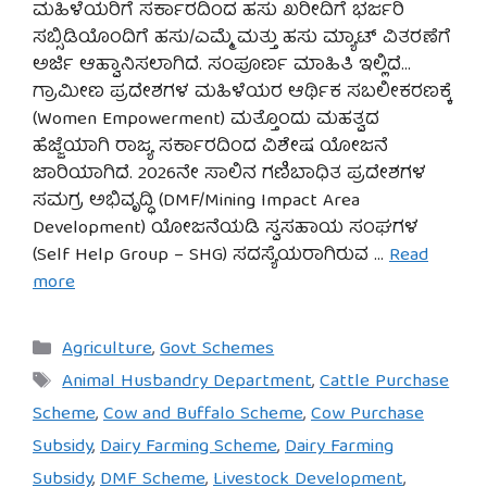
ಮಹಿಳೆಯರಿಗೆ ಸರ್ಕಾರದಿಂದ ಹಸು ಖರೀದಿಗೆ ಭರ್ಜರಿ
ಸಬ್ಸಿಡಿಯೊಂದಿಗೆ ಹಸು/ಎಮ್ಮೆ ಮತ್ತು ಹಸು ಮ್ಯಾಟ್ ವಿತರಣೆಗೆ
ಅರ್ಜಿ ಆಹ್ವಾನಿಸಲಾಗಿದೆ. ಸಂಪೂರ್ಣ ಮಾಹಿತಿ ಇಲ್ಲಿದೆ…
ಗ್ರಾಮೀಣ ಪ್ರದೇಶಗಳ ಮಹಿಳೆಯರ ಆರ್ಥಿಕ ಸಬಲೀಕರಣಕ್ಕೆ
(Women Empowerment) ಮತ್ತೊಂದು ಮಹತ್ವದ
ಹೆಜ್ಜೆಯಾಗಿ ರಾಜ್ಯ ಸರ್ಕಾರದಿಂದ ವಿಶೇಷ ಯೋಜನೆ
ಜಾರಿಯಾಗಿದೆ. 2026ನೇ ಸಾಲಿನ ಗಣಿಬಾಧಿತ ಪ್ರದೇಶಗಳ
ಸಮಗ್ರ ಅಭಿವೃದ್ಧಿ (DMF/Mining Impact Area
Development) ಯೋಜನೆಯಡಿ ಸ್ವಸಹಾಯ ಸಂಘಗಳ
(Self Help Group – SHG) ಸದಸ್ಯೆಯರಾಗಿರುವ …
Read
more
Categories
Agriculture
,
Govt Schemes
Tags
Animal Husbandry Department
,
Cattle Purchase
Scheme
,
Cow and Buffalo Scheme
,
Cow Purchase
Subsidy
,
Dairy Farming Scheme
,
Dairy Farming
Subsidy
,
DMF Scheme
,
Livestock Development
,