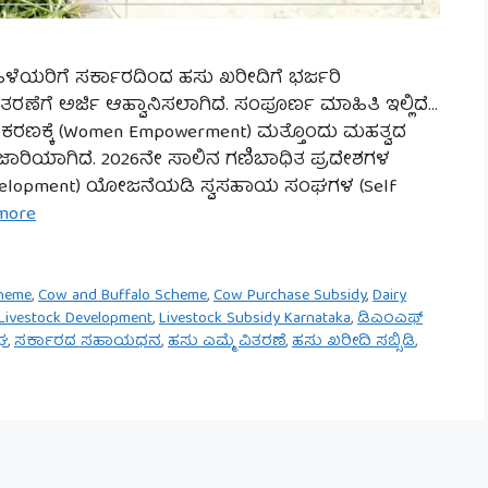
ಿಳೆಯರಿಗೆ ಸರ್ಕಾರದಿಂದ ಹಸು ಖರೀದಿಗೆ ಭರ್ಜರಿ
ಿತರಣೆಗೆ ಅರ್ಜಿ ಆಹ್ವಾನಿಸಲಾಗಿದೆ. ಸಂಪೂರ್ಣ ಮಾಹಿತಿ ಇಲ್ಲಿದೆ…
ರಣಕ್ಕೆ (Women Empowerment) ಮತ್ತೊಂದು ಮಹತ್ವದ
 ಜಾರಿಯಾಗಿದೆ. 2026ನೇ ಸಾಲಿನ ಗಣಿಬಾಧಿತ ಪ್ರದೇಶಗಳ
a Development) ಯೋಜನೆಯಡಿ ಸ್ವಸಹಾಯ ಸಂಘಗಳ (Self
more
cheme
,
Cow and Buffalo Scheme
,
Cow Purchase Subsidy
,
Dairy
Livestock Development
,
Livestock Subsidy Karnataka
,
ಡಿಎಂಎಫ್
ಘ
,
ಸರ್ಕಾರದ ಸಹಾಯಧನ
,
ಹಸು ಎಮ್ಮೆ ವಿತರಣೆ
,
ಹಸು ಖರೀದಿ ಸಬ್ಸಿಡಿ
,