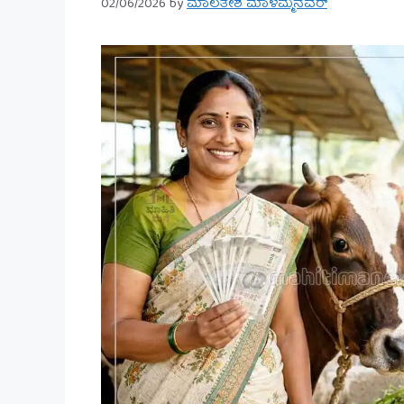
02/06/2026
by
ಮಾಲತೇಶ ಮಾಳಮ್ಮನವರ್