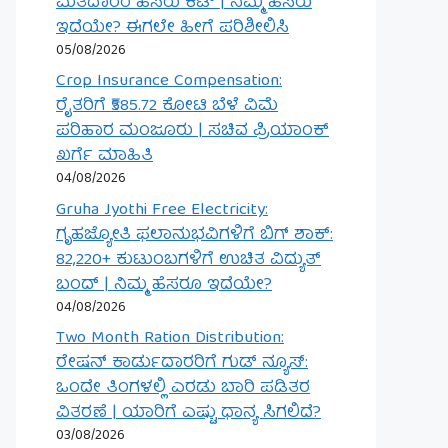
ಮತದಾರರ ಹೆಸರು ಕಟ್ | ನಿಮ್ಮ ಹೆಸರು
ಇದೆಯೇ? ಈಗಲೇ ಹೀಗೆ ಪರಿಶೀಲಿಸಿ
05/08/2026
Crop Insurance Compensation:
ರೈತರಿಗೆ ₹585.72 ಕೋಟಿ ಬೆಳೆ ವಿಮೆ
ಪರಿಹಾರ ಮಂಜೂರು | ಸಚಿವ ಪ್ರಿಯಾಂಕ್
ಖರ್ಗೆ ಮಾಹಿತಿ
04/08/2026
Gruha Jyothi Free Electricity:
ಗೃಹಜ್ಯೋತಿ ಫಲಾನುಭವಿಗಳಿಗೆ ಬಿಗ್ ಶಾಕ್:
82,220+ ಕುಟುಂಬಗಳಿಗೆ ಉಚಿತ ವಿದ್ಯುತ್
ಬಂದ್ | ನಿಮ್ಮ ಹೆಸರೂ ಇದೆಯೇ?
04/08/2026
Two Month Ration Distribution:
ರೇಷನ್ ಕಾರ್ಡುದಾರರಿಗೆ ಗುಡ್ ನ್ಯೂಸ್:
ಒಂದೇ ತಿಂಗಳಲ್ಲಿ ಎರಡು ಬಾರಿ ಪಡಿತರ
ವಿತರಣೆ | ಯಾರಿಗೆ ಎಷ್ಟು ಧಾನ್ಯ ಸಿಗಲಿದೆ?
03/08/2026