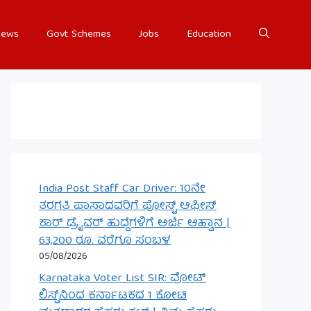
ews
Govt Schemes
Jobs
Education
India Post Staff Car Driver: 10ನೇ
ತರಗತಿ ಪಾಸಾದವರಿಗೆ ಪೋಸ್ಟ್ ಆಫೀಸ್
ಕಾರ್ ಡ್ರೈವರ್ ಹುದ್ದೆಗಳಿಗೆ ಅರ್ಜಿ ಆಹ್ವಾನ |
63,200 ರೂ. ವರೆಗೂ ಸಂಬಳ
05/08/2026
Karnataka Voter List SIR: ವೋಟ್
ಲಿಸ್ಟ್‌ನಿಂದ ಕರ್ನಾಟಕದ 1 ಕೋಟಿ