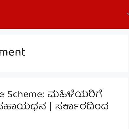
N
pment
se Scheme: ಮಹಿಳೆಯರಿಗೆ
0 ಸಹಾಯಧನ | ಸರ್ಕಾರದಿಂದ