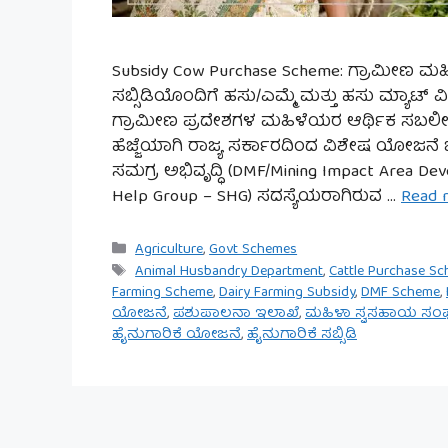
Subsidy Cow Purchase Scheme: ಗ್ರಾಮೀಣ ಮಹ
ಸಬ್ಸಿಡಿಯೊಂದಿಗೆ ಹಸು/ಎಮ್ಮೆ ಮತ್ತು ಹಸು ಮ್ಯಾಟ್ ವ
ಗ್ರಾಮೀಣ ಪ್ರದೇಶಗಳ ಮಹಿಳೆಯರ ಆರ್ಥಿಕ ಸಬಲೀಕ
ಹೆಜ್ಜೆಯಾಗಿ ರಾಜ್ಯ ಸರ್ಕಾರದಿಂದ ವಿಶೇಷ ಯೋಜನೆ
ಸಮಗ್ರ ಅಭಿವೃದ್ಧಿ (DMF/Mining Impact Are
Help Group – SHG) ಸದಸ್ಯೆಯರಾಗಿರುವ …
Read 
Categories
Agriculture
,
Govt Schemes
Tags
Animal Husbandry Department
,
Cattle Purchase S
Farming Scheme
,
Dairy Farming Subsidy
,
DMF Scheme
,
ಯೋಜನೆ
,
ಪಶುಪಾಲನಾ ಇಲಾಖೆ
,
ಮಹಿಳಾ ಸ್ವಸಹಾಯ ಸಂ
ಹೈನುಗಾರಿಕೆ ಯೋಜನೆ
,
ಹೈನುಗಾರಿಕೆ ಸಬ್ಸಿಡಿ