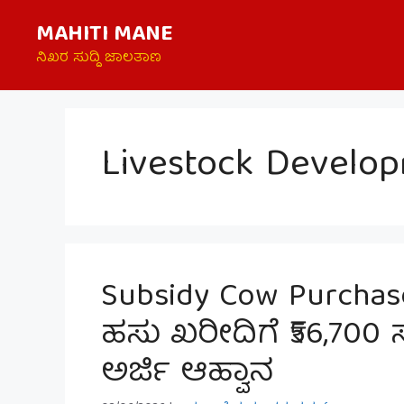
Skip
MAHITI MANE
to
content
ನಿಖರ ಸುದ್ದಿ ಜಾಲತಾಣ
Livestock Develo
Subsidy Cow Purcha
ಹಸು ಖರೀದಿಗೆ ₹56,70
ಅರ್ಜಿ ಆಹ್ವಾನ