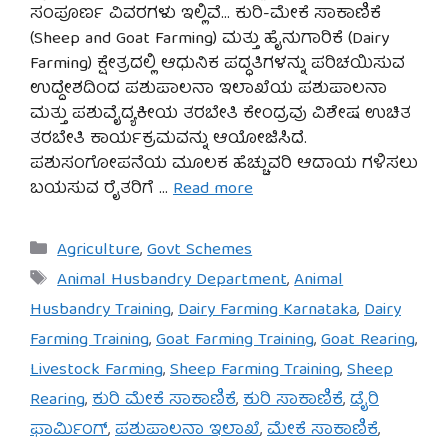
ಸಂಪೂರ್ಣ ವಿವರಗಳು ಇಲ್ಲಿವೆ… ಕುರಿ-ಮೇಕೆ ಸಾಕಾಣಿಕೆ
(Sheep and Goat Farming) ಮತ್ತು ಹೈನುಗಾರಿಕೆ (Dairy
Farming) ಕ್ಷೇತ್ರದಲ್ಲಿ ಆಧುನಿಕ ಪದ್ಧತಿಗಳನ್ನು ಪರಿಚಯಿಸುವ
ಉದ್ದೇಶದಿಂದ ಪಶುಪಾಲನಾ ಇಲಾಖೆಯ ಪಶುಪಾಲನಾ
ಮತ್ತು ಪಶುವೈದ್ಯಕೀಯ ತರಬೇತಿ ಕೇಂದ್ರವು ವಿಶೇಷ ಉಚಿತ
ತರಬೇತಿ ಕಾರ್ಯಕ್ರಮವನ್ನು ಆಯೋಜಿಸಿದೆ.
ಪಶುಸಂಗೋಪನೆಯ ಮೂಲಕ ಹೆಚ್ಚುವರಿ ಆದಾಯ ಗಳಿಸಲು
ಬಯಸುವ ರೈತರಿಗೆ …
Read more
Categories
Agriculture
,
Govt Schemes
Tags
Animal Husbandry Department
,
Animal
Husbandry Training
,
Dairy Farming Karnataka
,
Dairy
Farming Training
,
Goat Farming Training
,
Goat Rearing
,
Livestock Farming
,
Sheep Farming Training
,
Sheep
Rearing
,
ಕುರಿ ಮೇಕೆ ಸಾಕಾಣಿಕೆ
,
ಕುರಿ ಸಾಕಾಣಿಕೆ
,
ಡೈರಿ
ಫಾರ್ಮಿಂಗ್
,
ಪಶುಪಾಲನಾ ಇಲಾಖೆ
,
ಮೇಕೆ ಸಾಕಾಣಿಕೆ
,