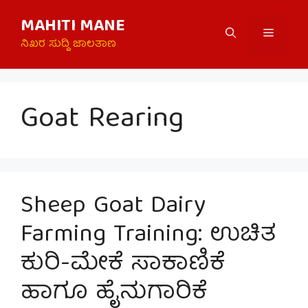
Skip
MAHITI MANE
to
Menu
content
ನಿಖರ ಸುದ್ದಿ ಜಾಲತಾಣ
Goat Rearing
Sheep Goat Dairy
Farming Training: ಉಚಿತ
ಕುರಿ-ಮೇಕೆ ಸಾಕಾಣಿಕೆ
ಹಾಗೂ ಹೈನುಗಾರಿಕೆ