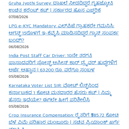
Gruha Jyothi Survey: ದಾಖಲೆ ನೀಡದಿದ್ದರೆ ಗೃಹಜ್ಯೋತಿ
ಉಚಿತ ಕರೆಂಟ್ ಕಟ್ | ಸರ್ಕಾರದ ಹೊಸ ಎಚ್ಚರಿಕೆ
07/08/2026
LPG e-KYC Mandatory: ಎಲ್‌ಪಿಜಿ ಗ್ರಾಹಕರೇ ಗಮನಿಸಿ:
ಆಗಸ್ಟ್ 15ರೊಳಗೆ ಇ-ಕೆವೈಸಿ ಮಾಡಿಸದಿದ್ದರೆ ಗ್ಯಾಸ್ ಸಂಪರ್ಕ
ಬಂದ್!?
06/08/2026
India Post Staff Car Driver: 10ನೇ ತರಗತಿ
ಪಾಸಾದವರಿಗೆ ಪೋಸ್ಟ್ ಆಫೀಸ್ ಕಾರ್ ಡ್ರೈವರ್ ಹುದ್ದೆಗಳಿಗೆ
ಅರ್ಜಿ ಆಹ್ವಾನ | 63,200 ರೂ. ವರೆಗೂ ಸಂಬಳ
05/08/2026
Karnataka Voter List SIR: ವೋಟ್ ಲಿಸ್ಟ್‌ನಿಂದ
ಕರ್ನಾಟಕದ 1 ಕೋಟಿ ಮತದಾರರ ಹೆಸರು ಕಟ್ | ನಿಮ್ಮ
ಹೆಸರು ಇದೆಯೇ? ಈಗಲೇ ಹೀಗೆ ಪರಿಶೀಲಿಸಿ
05/08/2026
Crop Insurance Compensation: ರೈತರಿಗೆ ₹585.72 ಕೋಟಿ
ಬೆಳೆ ವಿಮೆ ಪರಿಹಾರ ಮಂಜೂರು | ಸಚಿವ ಪ್ರಿಯಾಂಕ್ ಖರ್ಗೆ