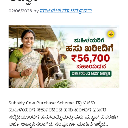
02/06/2026
by
ಮಾಲತೇಶ ಮಾಳಮ್ಮನವರ್
Subsidy Cow Purchase Scheme: ಗ್ರಾಮೀಣ
ಮಹಿಳೆಯರಿಗೆ ಸರ್ಕಾರದಿಂದ ಹಸು ಖರೀದಿಗೆ ಭರ್ಜರಿ
ಸಬ್ಸಿಡಿಯೊಂದಿಗೆ ಹಸು/ಎಮ್ಮೆ ಮತ್ತು ಹಸು ಮ್ಯಾಟ್ ವಿತರಣೆಗೆ
ಅರ್ಜಿ ಆಹ್ವಾನಿಸಲಾಗಿದೆ. ಸಂಪೂರ್ಣ ಮಾಹಿತಿ ಇಲ್ಲಿದೆ…