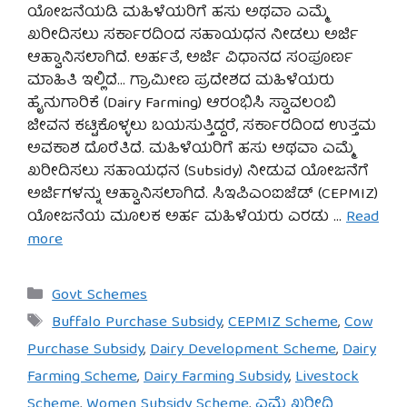
ಯೋಜನೆಯಡಿ ಮಹಿಳೆಯರಿಗೆ ಹಸು ಅಥವಾ ಎಮ್ಮೆ
ಖರೀದಿಸಲು ಸರ್ಕಾರದಿಂದ ಸಹಾಯಧನ ನೀಡಲು ಅರ್ಜಿ
ಆಹ್ವಾನಿಸಲಾಗಿದೆ. ಅರ್ಹತೆ, ಅರ್ಜಿ ವಿಧಾನದ ಸಂಪೂರ್ಣ
ಮಾಹಿತಿ ಇಲ್ಲಿದೆ… ಗ್ರಾಮೀಣ ಪ್ರದೇಶದ ಮಹಿಳೆಯರು
ಹೈನುಗಾರಿಕೆ (Dairy Farming) ಆರಂಭಿಸಿ ಸ್ವಾವಲಂಬಿ
ಜೀವನ ಕಟ್ಟಿಕೊಳ್ಳಲು ಬಯಸುತ್ತಿದ್ದರೆ, ಸರ್ಕಾರದಿಂದ ಉತ್ತಮ
ಅವಕಾಶ ದೊರೆತಿದೆ. ಮಹಿಳೆಯರಿಗೆ ಹಸು ಅಥವಾ ಎಮ್ಮೆ
ಖರೀದಿಸಲು ಸಹಾಯಧನ (Subsidy) ನೀಡುವ ಯೋಜನೆಗೆ
ಅರ್ಜಿಗಳನ್ನು ಆಹ್ವಾನಿಸಲಾಗಿದೆ. ಸಿಇಪಿಎಂಐಜೆಡ್ (CEPMIZ)
ಯೋಜನೆಯ ಮೂಲಕ ಅರ್ಹ ಮಹಿಳೆಯರು ಎರಡು …
Read
more
Categories
Govt Schemes
Tags
Buffalo Purchase Subsidy
,
CEPMIZ Scheme
,
Cow
Purchase Subsidy
,
Dairy Development Scheme
,
Dairy
Farming Scheme
,
Dairy Farming Subsidy
,
Livestock
Scheme
,
Women Subsidy Scheme
,
ಎಮ್ಮೆ ಖರೀದಿ