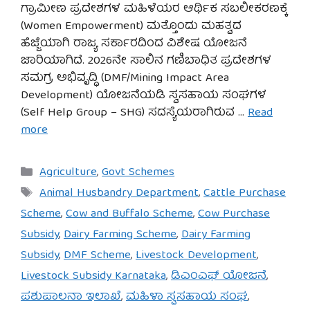
ಗ್ರಾಮೀಣ ಪ್ರದೇಶಗಳ ಮಹಿಳೆಯರ ಆರ್ಥಿಕ ಸಬಲೀಕರಣಕ್ಕೆ
(Women Empowerment) ಮತ್ತೊಂದು ಮಹತ್ವದ
ಹೆಜ್ಜೆಯಾಗಿ ರಾಜ್ಯ ಸರ್ಕಾರದಿಂದ ವಿಶೇಷ ಯೋಜನೆ
ಜಾರಿಯಾಗಿದೆ. 2026ನೇ ಸಾಲಿನ ಗಣಿಬಾಧಿತ ಪ್ರದೇಶಗಳ
ಸಮಗ್ರ ಅಭಿವೃದ್ಧಿ (DMF/Mining Impact Area
Development) ಯೋಜನೆಯಡಿ ಸ್ವಸಹಾಯ ಸಂಘಗಳ
(Self Help Group – SHG) ಸದಸ್ಯೆಯರಾಗಿರುವ …
Read
more
Categories
Agriculture
,
Govt Schemes
Tags
Animal Husbandry Department
,
Cattle Purchase
Scheme
,
Cow and Buffalo Scheme
,
Cow Purchase
Subsidy
,
Dairy Farming Scheme
,
Dairy Farming
Subsidy
,
DMF Scheme
,
Livestock Development
,
Livestock Subsidy Karnataka
,
ಡಿಎಂಎಫ್ ಯೋಜನೆ
,
ಪಶುಪಾಲನಾ ಇಲಾಖೆ
,
ಮಹಿಳಾ ಸ್ವಸಹಾಯ ಸಂಘ
,