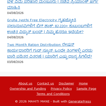
ಬೆಳೆ ವಿಮೆ ಪರಿಹಾರ ಮಂಜೂರು | ಸಚಿವ ಪ್ರಿಯಾಂಕ್ ಖರ್ಗೆ
ಮಾಹಿತಿ
04/08/2026
Gruha Jyothi Free Electricity: ಗೃಹಜ್ಯೋತಿ
ಫಲಾನುಭವಿಗಳಿಗೆ ಬಿಗ್ ಶಾಕ್: 82,220+ ಕುಟುಂಬಗಳಿಗೆ
ಉಚಿತ ವಿದ್ಯುತ್ ಬಂದ್ | ನಿಮ್ಮ ಹೆಸರೂ ಇದೆಯೇ?
04/08/2026
Two Month Ration Distribution: ರೇಷನ್
ಕಾರ್ಡುದಾರರಿಗೆ ಗುಡ್ ನ್ಯೂಸ್: ಒಂದೇ ತಿಂಗಳಲ್ಲಿ ಎರಡು
ಬಾರಿ ಪಡಿತರ ವಿತರಣೆ | ಯಾರಿಗೆ ಎಷ್ಟು ಧಾನ್ಯ ಸಿಗಲಿದೆ?
03/08/2026
About us
Contact us
Disclaimer
Home
Ownership and Funding
Privacy Policy
Sample Page
Terms and Conditions
© 2026 MAHITI MANE
• Built with
GeneratePress