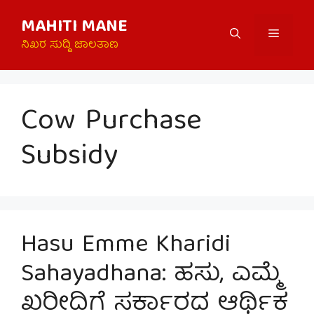
Skip
MAHITI MANE
to
Menu
content
ನಿಖರ ಸುದ್ದಿ ಜಾಲತಾಣ
Cow Purchase
Subsidy
Hasu Emme Kharidi
Sahayadhana: ಹಸು, ಎಮ್ಮೆ
ಖರೀದಿಗೆ ಸರ್ಕಾರದ ಆರ್ಥಿಕ