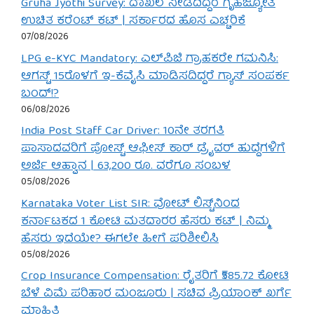
Gruha Jyothi Survey: ದಾಖಲೆ ನೀಡದಿದ್ದರೆ ಗೃಹಜ್ಯೋತಿ
ಉಚಿತ ಕರೆಂಟ್ ಕಟ್ | ಸರ್ಕಾರದ ಹೊಸ ಎಚ್ಚರಿಕೆ
07/08/2026
LPG e-KYC Mandatory: ಎಲ್‌ಪಿಜಿ ಗ್ರಾಹಕರೇ ಗಮನಿಸಿ:
ಆಗಸ್ಟ್ 15ರೊಳಗೆ ಇ-ಕೆವೈಸಿ ಮಾಡಿಸದಿದ್ದರೆ ಗ್ಯಾಸ್ ಸಂಪರ್ಕ
ಬಂದ್!?
06/08/2026
India Post Staff Car Driver: 10ನೇ ತರಗತಿ
ಪಾಸಾದವರಿಗೆ ಪೋಸ್ಟ್ ಆಫೀಸ್ ಕಾರ್ ಡ್ರೈವರ್ ಹುದ್ದೆಗಳಿಗೆ
ಅರ್ಜಿ ಆಹ್ವಾನ | 63,200 ರೂ. ವರೆಗೂ ಸಂಬಳ
05/08/2026
Karnataka Voter List SIR: ವೋಟ್ ಲಿಸ್ಟ್‌ನಿಂದ
ಕರ್ನಾಟಕದ 1 ಕೋಟಿ ಮತದಾರರ ಹೆಸರು ಕಟ್ | ನಿಮ್ಮ
ಹೆಸರು ಇದೆಯೇ? ಈಗಲೇ ಹೀಗೆ ಪರಿಶೀಲಿಸಿ
05/08/2026
Crop Insurance Compensation: ರೈತರಿಗೆ ₹585.72 ಕೋಟಿ
ಬೆಳೆ ವಿಮೆ ಪರಿಹಾರ ಮಂಜೂರು | ಸಚಿವ ಪ್ರಿಯಾಂಕ್ ಖರ್ಗೆ
ಮಾಹಿತಿ