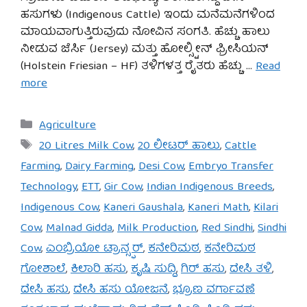
ಹಸುಗಳು (Indigenous Cattle) ಇಂದು ಮನೆಮನೆಗಳಿಂದ
ಮಾಯವಾಗುತ್ತಿರುವುದು ನೋವಿನ ಸಂಗತಿ. ಹೆಚ್ಚು ಹಾಲು
ನೀಡುವ ಜೆರ್ಸಿ (Jersey) ಮತ್ತು ಹೋಲ್ಸ್ಟೀನ್ ಫ್ರೀಸಿಯನ್
(Holstein Friesian – HF) ತಳಿಗಳತ್ತ ರೈತರು ಹೆಚ್ಚು …
Read
more
Categories
Agriculture
Tags
20 Litres Milk Cow
,
20 ಲೀಟರ್ ಹಾಲು
,
Cattle
Farming
,
Dairy Farming
,
Desi Cow
,
Embryo Transfer
Technology
,
ETT
,
Gir Cow
,
Indian Indigenous Breeds
,
Indigenous Cow
,
Kaneri Gaushala
,
Kaneri Math
,
Kilari
Cow
,
Malnad Gidda
,
Milk Production
,
Red Sindhi
,
Sindhi
Cow
,
ಎಂಬ್ರಿಯೋ ಟ್ರಾನ್ಸ್ಫರ್
,
ಕನೇರಿಮಠ
,
ಕನೇರಿಮಠ
ಗೋಶಾಲೆ
,
ಕಿಲಾರಿ ಹಸು
,
ಕೃಷಿ ಸುದ್ದಿ
,
ಗಿರ್ ಹಸು
,
ದೇಸಿ ತಳಿ
,
ದೇಸಿ ಹಸು
,
ದೇಸಿ ಹಸು ಯೋಜನೆ
,
ಭ್ರೂಣ ವರ್ಗಾವಣೆ