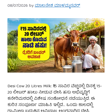
08/07/2026
by
ಮಾಲತೇಶ ಮಾಳಮ್ಮನವರ್
Desi Cow 20 Litres Milk: ₹15 ಸಾವಿರ ವೆಚ್ಚದಲ್ಲಿ ದಿನಕ್ಕೆ 15-
20 ಲೀಟರ್ ಹಾಲು ನೀಡುವ ದೇಸಿ ಹಸು ಅಭಿವೃದ್ಧಿಗೆ
ಕನೇರಿಮಠದಲ್ಲಿ ವಿಶೇಷ ಸಂಶೋಧನೆ ನಡೆಯುತ್ತಿದೆ. ಈ
ಕುರಿತ ಸಂಪೂರ್ಣ ಮಾಹಿತಿ ಇಲ್ಲಿದೆ… ಒಂದು ಕಾಲದಲ್ಲಿ
ಗ್ರಾಮೀಣ ಬದುಕಿನ ಅವಿಭಾಜ್ಯ ಅಂಗವಾಗಿದ್ದ ದೇಸಿ