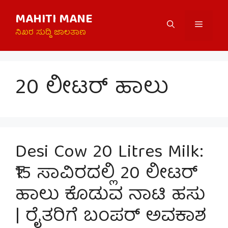
Skip
MAHITI MANE
to
Menu
content
ನಿಖರ ಸುದ್ದಿ ಜಾಲತಾಣ
20 ಲೀಟರ್ ಹಾಲು
Desi Cow 20 Litres Milk:
₹15 ಸಾವಿರದಲ್ಲಿ 20 ಲೀಟರ್
ಹಾಲು ಕೊಡುವ ನಾಟಿ ಹಸು
| ರೈತರಿಗೆ ಬಂಪರ್ ಅವಕಾಶ