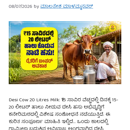
08/07/2026
by
ಮಾಲತೇಶ ಮಾಳಮ್ಮನವರ್
Desi Cow 20 Litres Milk: ₹15 ಸಾವಿರ ವೆಚ್ಚದಲ್ಲಿ ದಿನಕ್ಕೆ 15-
20 ಲೀಟರ್ ಹಾಲು ನೀಡುವ ದೇಸಿ ಹಸು ಅಭಿವೃದ್ಧಿಗೆ
ಕನೇರಿಮಠದಲ್ಲಿ ವಿಶೇಷ ಸಂಶೋಧನೆ ನಡೆಯುತ್ತಿದೆ. ಈ
ಕುರಿತ ಸಂಪೂರ್ಣ ಮಾಹಿತಿ ಇಲ್ಲಿದೆ… ಒಂದು ಕಾಲದಲ್ಲಿ
ಗ್ರಾಮೀಣ ಬದುಕಿನ ಅವಿಭಾಜ್ಯ ಅಂಗವಾಗಿದ್ದ ದೇಸಿ