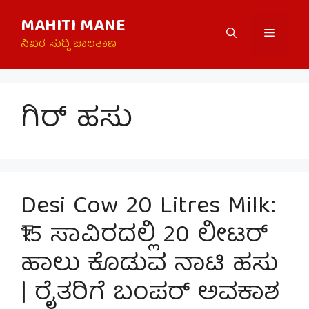
Skip
MAHITI MANE
to
Menu
content
ನಿಖರ ಸುದ್ದಿ ಜಾಲತಾಣ
ಗಿರ್ ಹಸು
Desi Cow 20 Litres Milk:
₹15 ಸಾವಿರದಲ್ಲಿ 20 ಲೀಟರ್
ಹಾಲು ಕೊಡುವ ನಾಟಿ ಹಸು
| ರೈತರಿಗೆ ಬಂಪರ್ ಅವಕಾಶ