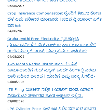
ಹೆಸರು ಇದೆಯೇ? ಈಗಲೇ ಹೀಗೆ ಪರಿಶೀಲಿಸಿ
05/08/2026
Crop Insurance Compensation: ರೈತರಿಗೆ ₹585.72 ಕೋಟಿ
ಬೆಳೆ ವಿಮೆ ಪರಿಹಾರ ಮಂಜೂರು | ಸಚಿವ ಪ್ರಿಯಾಂಕ್ ಖರ್ಗೆ
ಮಾಹಿತಿ
04/08/2026
Gruha Jyothi Free Electricity: ಗೃಹಜ್ಯೋತಿ
ಫಲಾನುಭವಿಗಳಿಗೆ ಬಿಗ್ ಶಾಕ್: 82,220+ ಕುಟುಂಬಗಳಿಗೆ
ಉಚಿತ ವಿದ್ಯುತ್ ಬಂದ್ | ನಿಮ್ಮ ಹೆಸರೂ ಇದೆಯೇ?
04/08/2026
Two Month Ration Distribution: ರೇಷನ್
ಕಾರ್ಡುದಾರರಿಗೆ ಗುಡ್ ನ್ಯೂಸ್: ಒಂದೇ ತಿಂಗಳಲ್ಲಿ ಎರಡು
ಬಾರಿ ಪಡಿತರ ವಿತರಣೆ | ಯಾರಿಗೆ ಎಷ್ಟು ಧಾನ್ಯ ಸಿಗಲಿದೆ?
03/08/2026
ITR Filing: ಐಟಿಆರ್ ಸಲ್ಲಿಕೆ | ಯಾರಿಗೆ ದಂಡ, ಯಾರಿಗೆ
ವಿನಾಯಿತಿ? ಸರ್ಕಾರದ ಹೊಸ ಅಪ್ಡೇಟ್ ಇಲ್ಲಿದೆ…
03/08/2026
LPG Cylinder Price: ಎಲ್‌ಪಿಜಿ ಸಿಲಿಂಡರ್ ಬೆಲೆ ಭರ್ಜರಿ