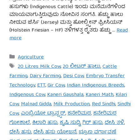
ಹಸುಗಳು (Indigenous Cattle) ಇಂದು ಮನೆಮನೆಗಳಿಂದ
ಮಾಯವಾಗುತ್ತಿರುವುದು ನೋವಿನ ಸಂಗತಿ. ಹೆಚ್ಚು ಹಾಲು
ನೀಡುವ ಜೆರ್ಸಿ (Jersey) ಮತ್ತು ಹೋಲ್ಸ್ಟೀನ್ ಫ್ರೀಸಿಯನ್
(Holstein Friesian – HF) ತಳಿಗಳತ್ತ ರೈತರು ಹೆಚ್ಚು …
Read
more
Categories
Agriculture
Tags
20 Litres Milk Cow
,
20 ಲೀಟರ್ ಹಾಲು
,
Cattle
Farming
,
Dairy Farming
,
Desi Cow
,
Embryo Transfer
Technology
,
ETT
,
Gir Cow
,
Indian Indigenous Breeds
,
Indigenous Cow
,
Kaneri Gaushala
,
Kaneri Math
,
Kilari
Cow
,
Malnad Gidda
,
Milk Production
,
Red Sindhi
,
Sindhi
Cow
,
ಎಂಬ್ರಿಯೋ ಟ್ರಾನ್ಸ್ಫರ್
,
ಕನೇರಿಮಠ
,
ಕನೇರಿಮಠ
ಗೋಶಾಲೆ
,
ಕಿಲಾರಿ ಹಸು
,
ಕೃಷಿ ಸುದ್ದಿ
,
ಗಿರ್ ಹಸು
,
ದೇಸಿ ತಳಿ
,
ದೇಸಿ ಹಸು
,
ದೇಸಿ ಹಸು ಯೋಜನೆ
,
ಭ್ರೂಣ ವರ್ಗಾವಣೆ