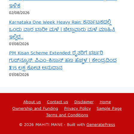
ಇಳಿಕೆ
02/08/2026
Karnataka One Week Heavy Rain: ಕರ್ನಾಟಕದಲ್ಲಿ
ಒಂದು ವಾರ ಭಾರೀ ಮಳೆ | ಜಿಲ್ಲಾವಾರು ಮಳೆ ಮಾಹಿತಿ
ಇಲ್ಲಿದೆ…
01/08/2026
PM Kisan Scheme Extended: ರೈತರಿಗೆ ಭರ್ಜರಿ
ಗುಡ್‌ನ್ಯೂಸ್: ಪಿಎಂ-ಕಿಸಾನ್ ಹಣ ಹೆಚ್ಚಳ | ಕೇಂದ್ರದಿಂದ
₹3.15 ಲಕ್ಷ ಕೋಟಿ ಅನುದಾನ
01/08/2026
About us
Contact us
Disclaimer
Home
Ownership and Funding
Privacy Policy
Sample Page
Terms and Conditions
© 2026 MAHITI MANE
• Built with
GeneratePress