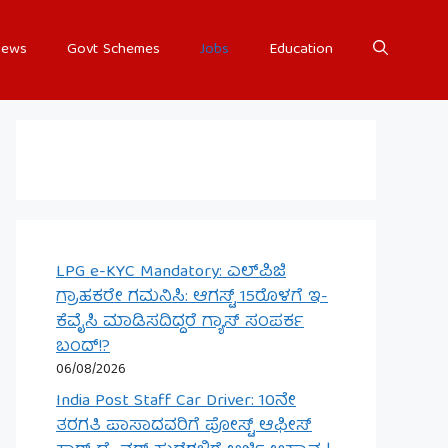
ews
Govt Schemes
Jobs
Education
LPG e-KYC Mandatory: ಎಲ್‌ಪಿಜಿ
ಗ್ರಾಹಕರೇ ಗಮನಿಸಿ: ಆಗಸ್ಟ್ 15ರೊಳಗೆ ಇ-
ಕೆವೈಸಿ ಮಾಡಿಸದಿದ್ದರೆ ಗ್ಯಾಸ್ ಸಂಪರ್ಕ
ಬಂದ್!?
06/08/2026
India Post Staff Car Driver: 10ನೇ
ತರಗತಿ ಪಾಸಾದವರಿಗೆ ಪೋಸ್ಟ್ ಆಫೀಸ್