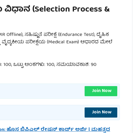
್ಷಾ ವಿಧಾನ (Selection Process &
R Offline), ಸಹಿಷ್ಣುತೆ ಪರೀಕ್ಷೆ (Endurance Test), ದೈಹಿಕ
ತ್ತು ವೈದ್ಯಕೀಯ ಪರೀಕ್ಷೆಯ (Medical Exam) ಆಧಾರದ ಮೇಲೆ
ೆಗಳು: 100, ಒಟ್ಟು ಅಂಕಗಳು: 100, ಸಮಯಾವಕಾಶ: 90
Join Now
Join Now
ion: ಹೊಸ ಬಿಪಿಎಲ್ ರೇಷನ್ ಕಾರ್ಡ್ ಅರ್ಜಿ | ಮಹತ್ವದ