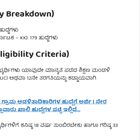
cy Breakdown)
ಹುದ್ದೆಗಳು
್ನಾಟಕ – KK): 179 ಹುದ್ದೆಗಳು
bility Criteria)
್ಯರ್ಥಿಗಳು ಯಾವುದೇ ಮಾನ್ಯತೆ ಪಡೆದ ಶಿಕ್ಷಣ ಮಂಡಳಿ
PUC) ಅಥವಾ 12ನೇ ತರಗತಿಯನ್ನು ಕಡ್ಡಾಯವಾಗಿ
 ಗ್ರಾಮ ಆಡಳಿತಾಧಿಕಾರಿಗಳ ಹುದ್ದೆಗೆ ಅರ್ಜಿ | ನೇರ
ಾರು ಖಾಲಿ ಹುದ್ದೆಗಳ ಪಟ್ಟಿ ಇಲ್ಲಿದೆ…
ಯರ್ಥಿಗಳಿಗೆ ಕನಿಷ್ಠ 18 ವರ್ಷ ತುಂಬಿರಬೇಕು ಹಾಗೂ ಗರಿಷ್ಠ 33