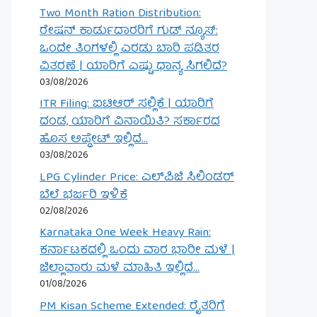
Two Month Ration Distribution:
ರೇಷನ್ ಕಾರ್ಡುದಾರರಿಗೆ ಗುಡ್ ನ್ಯೂಸ್:
ಒಂದೇ ತಿಂಗಳಲ್ಲಿ ಎರಡು ಬಾರಿ ಪಡಿತರ
ವಿತರಣೆ | ಯಾರಿಗೆ ಎಷ್ಟು ಧಾನ್ಯ ಸಿಗಲಿದೆ?
03/08/2026
ITR Filing: ಐಟಿಆರ್ ಸಲ್ಲಿಕೆ | ಯಾರಿಗೆ
ದಂಡ, ಯಾರಿಗೆ ವಿನಾಯಿತಿ? ಸರ್ಕಾರದ
ಹೊಸ ಅಪ್ಡೇಟ್ ಇಲ್ಲಿದೆ…
03/08/2026
LPG Cylinder Price: ಎಲ್‌ಪಿಜಿ ಸಿಲಿಂಡರ್
ಬೆಲೆ ಭರ್ಜರಿ ಇಳಿಕೆ
02/08/2026
Karnataka One Week Heavy Rain:
ಕರ್ನಾಟಕದಲ್ಲಿ ಒಂದು ವಾರ ಭಾರೀ ಮಳೆ |
ಜಿಲ್ಲಾವಾರು ಮಳೆ ಮಾಹಿತಿ ಇಲ್ಲಿದೆ…
01/08/2026
PM Kisan Scheme Extended: ರೈತರಿಗೆ