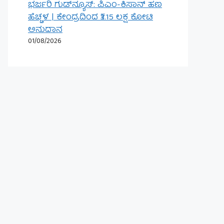
ಭರ್ಜರಿ ಗುಡ್‌ನ್ಯೂಸ್: ಪಿಎಂ-ಕಿಸಾನ್ ಹಣ
ಹೆಚ್ಚಳ | ಕೇಂದ್ರದಿಂದ ₹3.15 ಲಕ್ಷ ಕೋಟಿ
ಅನುದಾನ
01/08/2026