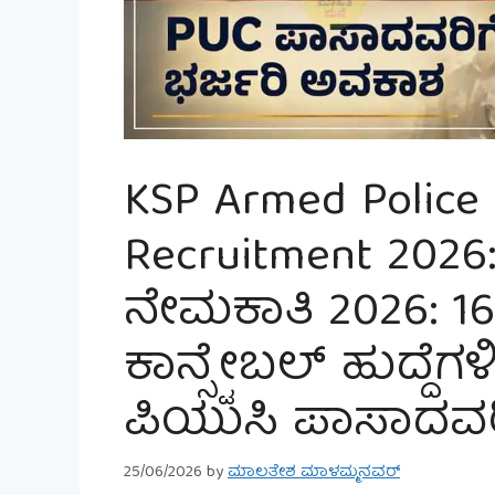
KSP Armed Police
Recruitment 202
ನೇಮಕಾತಿ 2026: 160
ಕಾನ್ಸ್ಟೇಬಲ್ ಹುದ್ದೆಗಳ
ಪಿಯುಸಿ ಪಾಸಾದವರ
25/06/2026
by
ಮಾಲತೇಶ ಮಾಳಮ್ಮನವರ್