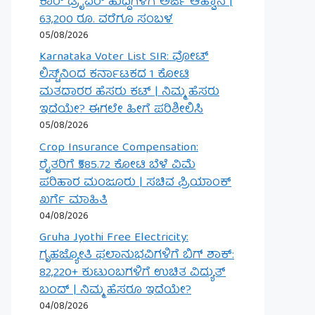
ಕಾರ್ ಡ್ರೈವರ್ ಹುದ್ದೆಗಳಿಗೆ ಅರ್ಜಿ ಆಹ್ವಾನ |
63,200 ರೂ. ವರೆಗೂ ಸಂಬಳ
05/08/2026
Karnataka Voter List SIR: ವೋಟ್
ಲಿಸ್ಟ್‌ನಿಂದ ಕರ್ನಾಟಕದ 1 ಕೋಟಿ
ಮತದಾರರ ಹೆಸರು ಕಟ್ | ನಿಮ್ಮ ಹೆಸರು
ಇದೆಯೇ? ಈಗಲೇ ಹೀಗೆ ಪರಿಶೀಲಿಸಿ
05/08/2026
Crop Insurance Compensation:
ರೈತರಿಗೆ ₹585.72 ಕೋಟಿ ಬೆಳೆ ವಿಮೆ
ಪರಿಹಾರ ಮಂಜೂರು | ಸಚಿವ ಪ್ರಿಯಾಂಕ್
ಖರ್ಗೆ ಮಾಹಿತಿ
04/08/2026
Gruha Jyothi Free Electricity:
ಗೃಹಜ್ಯೋತಿ ಫಲಾನುಭವಿಗಳಿಗೆ ಬಿಗ್ ಶಾಕ್:
82,220+ ಕುಟುಂಬಗಳಿಗೆ ಉಚಿತ ವಿದ್ಯುತ್
ಬಂದ್ | ನಿಮ್ಮ ಹೆಸರೂ ಇದೆಯೇ?
04/08/2026