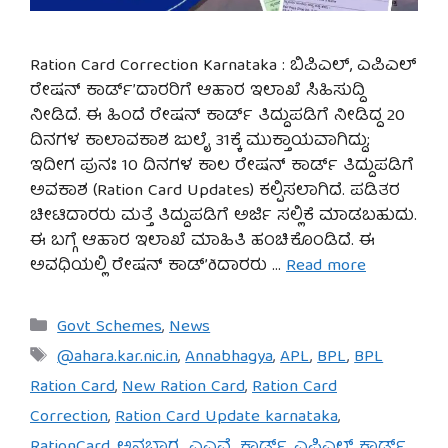
Ration Card Correction Karnataka : ಬಿಪಿಎಲ್, ಎಪಿಎಲ್
ರೇಷನ್ ಕಾರ್ಡ್’ದಾರರಿಗೆ ಆಹಾರ ಇಲಾಖೆ ಸಿಹಿಸುದ್ದಿ
ನೀಡಿದೆ. ಈ ಹಿಂದೆ ರೇಷನ್ ಕಾರ್ಡ್ ತಿದ್ದುಪಡಿಗೆ ನೀಡಿದ್ದ 20
ದಿನಗಳ ಕಾಲಾವಕಾಶ ಜುಲೈ 31ಕ್ಕೆ ಮುಕ್ತಾಯವಾಗಿದ್ದು;
ಇದೀಗ ಪುನಃ 10 ದಿನಗಳ ಕಾಲ ರೇಷನ್​ ಕಾರ್ಡ್​​ ತಿದ್ದುಪಡಿಗೆ
ಅವಕಾಶ (Ration Card Updates) ಕಲ್ಪಿಸಲಾಗಿದೆ. ಪಡಿತರ
ಚೀಟಿದಾರರು ಮತ್ತೆ ತಿದ್ದುಪಡಿಗೆ ಅರ್ಜಿ ಸಲ್ಲಿಕೆ ಮಾಡಬಹುದು.
ಈ ಬಗ್ಗೆ ಆಹಾರ ಇಲಾಖೆ ಮಾಹಿತಿ ಹಂಚಿಕೊ೦ಡಿದೆ. ಈ
ಅವಧಿಯಲ್ಲಿ ರೇಷನ್ ಕಾಡ್’ðದಾರರು …
Read more
Categories
Govt Schemes
,
News
Tags
@ahara.kar.nic.in
,
Annabhagya
,
APL
,
BPL
,
BPL
Ration Card
,
New Ration Card
,
Ration Card
Correction
,
Ration Card Update karnataka
,
RationCard
,
ಅನ್ನಭಾಗ್ಯ
,
ಎಎವೈ ಕಾರ್ಡ್
,
ಎಪಿಎಲ್ ಕಾರ್ಡ್
,