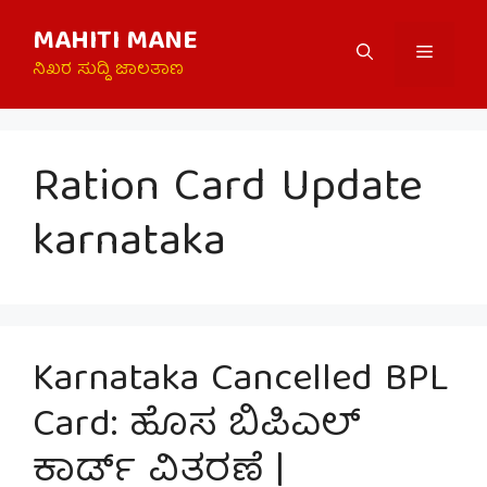
Skip
MAHITI MANE
to
Menu
content
ನಿಖರ ಸುದ್ದಿ ಜಾಲತಾಣ
Ration Card Update
karnataka
Karnataka Cancelled BPL
Card: ಹೊಸ ಬಿಪಿಎಲ್
ಕಾರ್ಡ್ ವಿತರಣೆ |