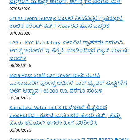
ಜಿಲ್ಲೆಗಳಿಗೆ ಯೆಲ್ಲೋ ಅಲರ್ಟ್, ಆಗಸ್ಟ್ 11ರ ವರೆಗೂ ಮಳೆ!
07/08/2026
Gruha Jyothi Survey: ದಾಖಲೆ ನೀಡದಿದ್ದರೆ ಗೃಹಜ್ಯೋತಿ
ಉಚಿತ ಕರೆಂಟ್ ಕಟ್ | ಸರ್ಕಾರದ ಹೊಸ ಎಚ್ಚರಿಕೆ
07/08/2026
LPG e-KYC Mandatory: ಎಲ್‌ಪಿಜಿ ಗ್ರಾಹಕರೇ ಗಮನಿಸಿ:
ಆಗಸ್ಟ್ 15ರೊಳಗೆ ಇ-ಕೆವೈಸಿ ಮಾಡಿಸದಿದ್ದರೆ ಗ್ಯಾಸ್ ಸಂಪರ್ಕ
ಬಂದ್!?
06/08/2026
India Post Staff Car Driver: 10ನೇ ತರಗತಿ
ಪಾಸಾದವರಿಗೆ ಪೋಸ್ಟ್ ಆಫೀಸ್ ಕಾರ್ ಡ್ರೈವರ್ ಹುದ್ದೆಗಳಿಗೆ
ಅರ್ಜಿ ಆಹ್ವಾನ | 63,200 ರೂ. ವರೆಗೂ ಸಂಬಳ
05/08/2026
Karnataka Voter List SIR: ವೋಟ್ ಲಿಸ್ಟ್‌ನಿಂದ
ಕರ್ನಾಟಕದ 1 ಕೋಟಿ ಮತದಾರರ ಹೆಸರು ಕಟ್ | ನಿಮ್ಮ
ಹೆಸರು ಇದೆಯೇ? ಈಗಲೇ ಹೀಗೆ ಪರಿಶೀಲಿಸಿ
05/08/2026