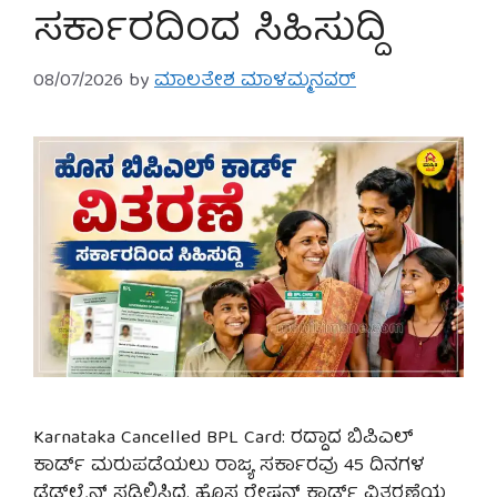
ಸರ್ಕಾರದಿಂದ ಸಿಹಿಸುದ್ದಿ
08/07/2026
by
ಮಾಲತೇಶ ಮಾಳಮ್ಮನವರ್
Karnataka Cancelled BPL Card: ರದ್ದಾದ ಬಿಪಿಎಲ್
ಕಾರ್ಡ್ ಮರುಪಡೆಯಲು ರಾಜ್ಯ ಸರ್ಕಾರವು 45 ದಿನಗಳ
ಡೆಡ್‌ಲೈನ್ ಸಡಿಲಿಸಿದೆ. ಹೊಸ ರೇಷನ್ ಕಾರ್ಡ್ ವಿತರಣೆಯ