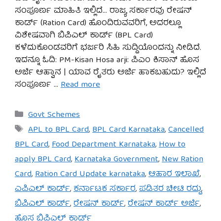
ಸಂಪೂರ್ಣ ಮಾಹಿತಿ ಇಲ್ಲಿದೆ… ರಾಜ್ಯ ಸರ್ಕಾರವು ರೇಷನ್
ಕಾರ್ಡ್ (Ration Card) ಹೊಂದಿರುವವರಿಗೆ, ಅದರಲ್ಲೂ
ವಿಶೇಷವಾಗಿ ಬಿಪಿಎಲ್ ಕಾರ್ಡ್ (BPL Card)
ಕಳೆದುಕೊಂಡವರಿಗೆ ಭರ್ಜರಿ ಸಿಹಿ ಸುದ್ದಿಯೊಂದನ್ನು ನೀಡಿದೆ.
ಇದನ್ನೂ ಓದಿ: PM-Kisan Hosa arji: ಪಿಎಂ ಕಿಸಾನ್ ಹೊಸ
ಅರ್ಜಿ ಆಹ್ವಾನ | ಯಾವ ರೈತರು ಅರ್ಜಿ ಹಾಕಬಹುದು? ಇಲ್ಲಿದೆ
ಸಂಪೂರ್ಣ …
Read more
Categories
Govt Schemes
Tags
APL to BPL Card
,
BPL Card Karnataka
,
Cancelled
BPL Card
,
Food Department Karnataka
,
How to
apply BPL Card
,
Karnataka Government
,
New Ration
Card
,
Ration Card Update karnataka
,
ಆಹಾರ ಇಲಾಖೆ
,
ಎಪಿಎಲ್ ಕಾರ್ಡ್
,
ಕರ್ನಾಟಕ ಸರ್ಕಾರ
,
ಪಡಿತರ ಚೀಟಿ ರದ್ದು
,
ಬಿಪಿಎಲ್ ಕಾರ್ಡ್
,
ರೇಷನ್ ಕಾರ್ಡ್
,
ರೇಷನ್ ಕಾರ್ಡ್ ಅರ್ಜಿ
,
ಹೊಸ ಬಿಪಿಎಲ್ ಕಾರ್ಡ್