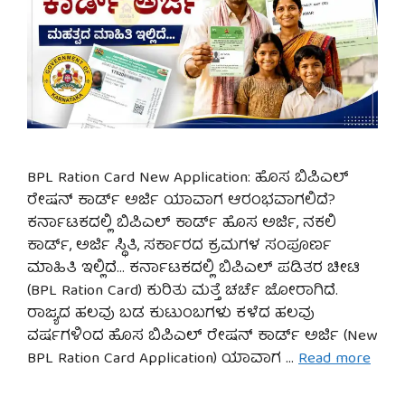
BPL Ration Card New Application: ಹೊಸ ಬಿಪಿಎಲ್
ರೇಷನ್ ಕಾರ್ಡ್ ಅರ್ಜಿ ಯಾವಾಗ ಆರಂಭವಾಗಲಿದೆ?
ಕರ್ನಾಟಕದಲ್ಲಿ ಬಿಪಿಎಲ್ ಕಾರ್ಡ್ ಹೊಸ ಅರ್ಜಿ, ನಕಲಿ
ಕಾರ್ಡ್, ಅರ್ಜಿ ಸ್ಥಿತಿ, ಸರ್ಕಾರದ ಕ್ರಮಗಳ ಸಂಪೂರ್ಣ
ಮಾಹಿತಿ ಇಲ್ಲಿದೆ… ಕರ್ನಾಟಕದಲ್ಲಿ ಬಿಪಿಎಲ್ ಪಡಿತರ ಚೀಟಿ
(BPL Ration Card) ಕುರಿತು ಮತ್ತೆ ಚರ್ಚೆ ಜೋರಾಗಿದೆ.
ರಾಜ್ಯದ ಹಲವು ಬಡ ಕುಟುಂಬಗಳು ಕಳೆದ ಹಲವು
ವರ್ಷಗಳಿಂದ ಹೊಸ ಬಿಪಿಎಲ್ ರೇಷನ್ ಕಾರ್ಡ್ ಅರ್ಜಿ (New
BPL Ration Card Application) ಯಾವಾಗ …
Read more