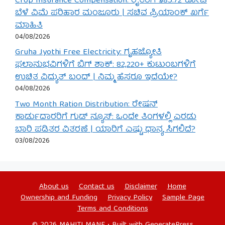
Crop Insurance Compensation: ರೈತರಿಗೆ ₹585.72 ಕೋಟಿ
ಬೆಳೆ ವಿಮೆ ಪರಿಹಾರ ಮಂಜೂರು | ಸಚಿವ ಪ್ರಿಯಾಂಕ್ ಖರ್ಗೆ
ಮಾಹಿತಿ
04/08/2026
Gruha Jyothi Free Electricity: ಗೃಹಜ್ಯೋತಿ
ಫಲಾನುಭವಿಗಳಿಗೆ ಬಿಗ್ ಶಾಕ್: 82,220+ ಕುಟುಂಬಗಳಿಗೆ
ಉಚಿತ ವಿದ್ಯುತ್ ಬಂದ್ | ನಿಮ್ಮ ಹೆಸರೂ ಇದೆಯೇ?
04/08/2026
Two Month Ration Distribution: ರೇಷನ್
ಕಾರ್ಡುದಾರರಿಗೆ ಗುಡ್ ನ್ಯೂಸ್: ಒಂದೇ ತಿಂಗಳಲ್ಲಿ ಎರಡು
ಬಾರಿ ಪಡಿತರ ವಿತರಣೆ | ಯಾರಿಗೆ ಎಷ್ಟು ಧಾನ್ಯ ಸಿಗಲಿದೆ?
03/08/2026
About us
Contact us
Disclaimer
Home
Ownership and Funding
Privacy Policy
Sample Page
Terms and Conditions
© 2026 MAHITI MANE
• Built with
GeneratePress