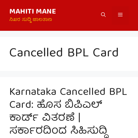
Skip
MAHITI MANE
to
Menu
content
ನಿಖರ ಸುದ್ದಿ ಜಾಲತಾಣ
Cancelled BPL Card
Karnataka Cancelled BPL
Card: ಹೊಸ ಬಿಪಿಎಲ್
ಕಾರ್ಡ್ ವಿತರಣೆ |
ಸರ್ಕಾರದಿಂದ ಸಿಹಿಸುದ್ದಿ