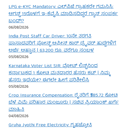
LPG e-KYC Mandatory: ಎಲ್‌ಪಿಜಿ ಗ್ರಾಹಕರೇ ಗಮನಿಸಿ:
ಆಗಸ್ಟ್ 15ರೊಳಗೆ ಇ-ಕೆವೈಸಿ ಮಾಡಿಸದಿದ್ದರೆ ಗ್ಯಾಸ್ ಸಂಪರ್ಕ
ಬಂದ್!?
06/08/2026
India Post Staff Car Driver: 10ನೇ ತರಗತಿ
ಪಾಸಾದವರಿಗೆ ಪೋಸ್ಟ್ ಆಫೀಸ್ ಕಾರ್ ಡ್ರೈವರ್ ಹುದ್ದೆಗಳಿಗೆ
ಅರ್ಜಿ ಆಹ್ವಾನ | 63,200 ರೂ. ವರೆಗೂ ಸಂಬಳ
05/08/2026
Karnataka Voter List SIR: ವೋಟ್ ಲಿಸ್ಟ್‌ನಿಂದ
ಕರ್ನಾಟಕದ 1 ಕೋಟಿ ಮತದಾರರ ಹೆಸರು ಕಟ್ | ನಿಮ್ಮ
ಹೆಸರು ಇದೆಯೇ? ಈಗಲೇ ಹೀಗೆ ಪರಿಶೀಲಿಸಿ
05/08/2026
Crop Insurance Compensation: ರೈತರಿಗೆ ₹585.72 ಕೋಟಿ
ಬೆಳೆ ವಿಮೆ ಪರಿಹಾರ ಮಂಜೂರು | ಸಚಿವ ಪ್ರಿಯಾಂಕ್ ಖರ್ಗೆ
ಮಾಹಿತಿ
04/08/2026
Gruha Jyothi Free Electricity: ಗೃಹಜ್ಯೋತಿ