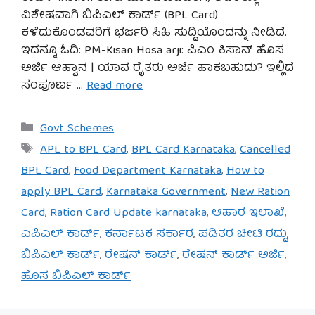
ವಿಶೇಷವಾಗಿ ಬಿಪಿಎಲ್ ಕಾರ್ಡ್ (BPL Card)
ಕಳೆದುಕೊಂಡವರಿಗೆ ಭರ್ಜರಿ ಸಿಹಿ ಸುದ್ದಿಯೊಂದನ್ನು ನೀಡಿದೆ.
ಇದನ್ನೂ ಓದಿ: PM-Kisan Hosa arji: ಪಿಎಂ ಕಿಸಾನ್ ಹೊಸ
ಅರ್ಜಿ ಆಹ್ವಾನ | ಯಾವ ರೈತರು ಅರ್ಜಿ ಹಾಕಬಹುದು? ಇಲ್ಲಿದೆ
ಸಂಪೂರ್ಣ …
Read more
Categories
Govt Schemes
Tags
APL to BPL Card
,
BPL Card Karnataka
,
Cancelled
BPL Card
,
Food Department Karnataka
,
How to
apply BPL Card
,
Karnataka Government
,
New Ration
Card
,
Ration Card Update karnataka
,
ಆಹಾರ ಇಲಾಖೆ
,
ಎಪಿಎಲ್ ಕಾರ್ಡ್
,
ಕರ್ನಾಟಕ ಸರ್ಕಾರ
,
ಪಡಿತರ ಚೀಟಿ ರದ್ದು
,
ಬಿಪಿಎಲ್ ಕಾರ್ಡ್
,
ರೇಷನ್ ಕಾರ್ಡ್
,
ರೇಷನ್ ಕಾರ್ಡ್ ಅರ್ಜಿ
,
ಹೊಸ ಬಿಪಿಎಲ್ ಕಾರ್ಡ್