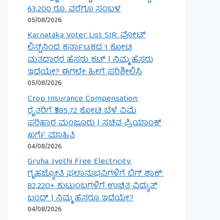
63,200 ರೂ. ವರೆಗೂ ಸಂಬಳ
05/08/2026
Karnataka Voter List SIR: ವೋಟ್
ಲಿಸ್ಟ್‌ನಿಂದ ಕರ್ನಾಟಕದ 1 ಕೋಟಿ
ಮತದಾರರ ಹೆಸರು ಕಟ್ | ನಿಮ್ಮ ಹೆಸರು
ಇದೆಯೇ? ಈಗಲೇ ಹೀಗೆ ಪರಿಶೀಲಿಸಿ
05/08/2026
Crop Insurance Compensation:
ರೈತರಿಗೆ ₹585.72 ಕೋಟಿ ಬೆಳೆ ವಿಮೆ
ಪರಿಹಾರ ಮಂಜೂರು | ಸಚಿವ ಪ್ರಿಯಾಂಕ್
ಖರ್ಗೆ ಮಾಹಿತಿ
04/08/2026
Gruha Jyothi Free Electricity:
ಗೃಹಜ್ಯೋತಿ ಫಲಾನುಭವಿಗಳಿಗೆ ಬಿಗ್ ಶಾಕ್:
82,220+ ಕುಟುಂಬಗಳಿಗೆ ಉಚಿತ ವಿದ್ಯುತ್
ಬಂದ್ | ನಿಮ್ಮ ಹೆಸರೂ ಇದೆಯೇ?
04/08/2026