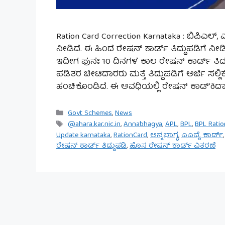
Ration Card Correction Karnataka : ಬಿಪಿಎಲ್
ನೀಡಿದೆ. ಈ ಹಿಂದೆ ರೇಷನ್ ಕಾರ್ಡ್ ತಿದ್ದುಪಡಿಗೆ ನೀಡ
ಇದೀಗ ಪುನಃ 10 ದಿನಗಳ ಕಾಲ ರೇಷನ್​ ಕಾರ್ಡ್​​ ತಿದ್
ಪಡಿತರ ಚೀಟಿದಾರರು ಮತ್ತೆ ತಿದ್ದುಪಡಿಗೆ ಅರ್ಜಿ ಸಲ
ಹಂಚಿಕೊ೦ಡಿದೆ. ಈ ಅವಧಿಯಲ್ಲಿ ರೇಷನ್ ಕಾಡ್’ðದ
Categories
Govt Schemes
,
News
Tags
@ahara.kar.nic.in
,
Annabhagya
,
APL
,
BPL
,
BPL Ratio
Update karnataka
,
RationCard
,
ಅನ್ನಭಾಗ್ಯ
,
ಎಎವೈ ಕಾರ್ಡ್
ರೇಷನ್ ಕಾರ್ಡ್ ತಿದ್ದುಪಡಿ
,
ಹೊಸ ರೇಷನ್ ಕಾರ್ಡ್ ವಿತರಣೆ