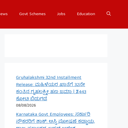
ews
Govt Schemes
Jobs
Education
Gruhalakshmi 32nd Installment
Release: ಮಹಿಳೆಯರ ಖಾತೆಗೆ 32ನೇ
ಕಂತಿನ ಗೃಹಲಕ್ಷ್ಮೀ ಹಣ ಜಮಾ | ₹2,443
ಕೋಟಿ ಬಿಡುಗಡೆ
08/08/2026
Karnataka Govt Employees: ಸರ್ಕಾರಿ
ನೌಕರರಿಗೆ ಶಾಕ್: ಆಸ್ತಿ ಘೋಷಣೆ ಕಡ್ಡಾಯ,