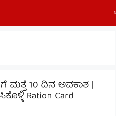
N
ಿಗೆ ಮತ್ತೆ 10 ದಿನ ಅವಕಾಶ |
ೊಳ್ಳಿ Ration Card