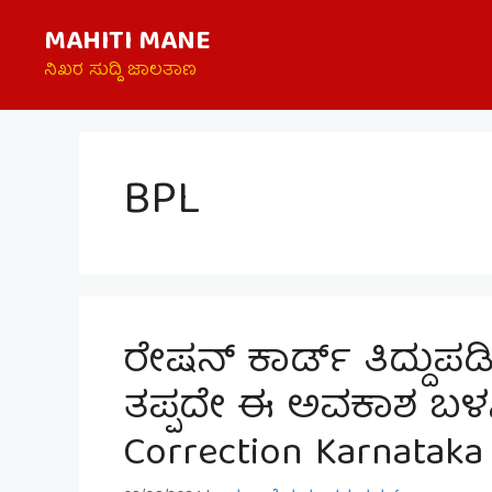
Skip
MAHITI MANE
to
content
ನಿಖರ ಸುದ್ದಿ ಜಾಲತಾಣ
BPL
ರೇಷನ್ ಕಾರ್ಡ್ ತಿದ್ದುಪಡ
ತಪ್ಪದೇ ಈ ಅವಕಾಶ ಬಳಸಿಕ
Correction Karnataka