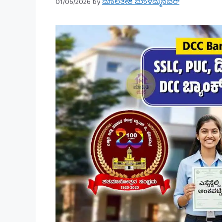
01/06/2026
by
ಮಾಲತೇಶ ಮಾಳಮ್ಮನವರ್