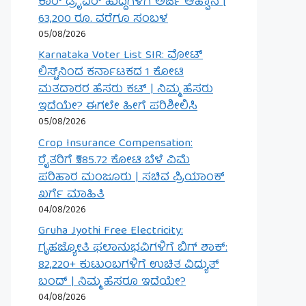
ಕಾರ್ ಡ್ರೈವರ್ ಹುದ್ದೆಗಳಿಗೆ ಅರ್ಜಿ ಆಹ್ವಾನ |
63,200 ರೂ. ವರೆಗೂ ಸಂಬಳ
05/08/2026
Karnataka Voter List SIR: ವೋಟ್
ಲಿಸ್ಟ್‌ನಿಂದ ಕರ್ನಾಟಕದ 1 ಕೋಟಿ
ಮತದಾರರ ಹೆಸರು ಕಟ್ | ನಿಮ್ಮ ಹೆಸರು
ಇದೆಯೇ? ಈಗಲೇ ಹೀಗೆ ಪರಿಶೀಲಿಸಿ
05/08/2026
Crop Insurance Compensation:
ರೈತರಿಗೆ ₹585.72 ಕೋಟಿ ಬೆಳೆ ವಿಮೆ
ಪರಿಹಾರ ಮಂಜೂರು | ಸಚಿವ ಪ್ರಿಯಾಂಕ್
ಖರ್ಗೆ ಮಾಹಿತಿ
04/08/2026
Gruha Jyothi Free Electricity:
ಗೃಹಜ್ಯೋತಿ ಫಲಾನುಭವಿಗಳಿಗೆ ಬಿಗ್ ಶಾಕ್:
82,220+ ಕುಟುಂಬಗಳಿಗೆ ಉಚಿತ ವಿದ್ಯುತ್
ಬಂದ್ | ನಿಮ್ಮ ಹೆಸರೂ ಇದೆಯೇ?
04/08/2026