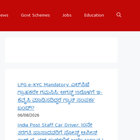
ews
Govt Schemes
Jobs
Education
LPG e-KYC Mandatory: ಎಲ್‌ಪಿಜಿ
ಗ್ರಾಹಕರೇ ಗಮನಿಸಿ: ಆಗಸ್ಟ್ 15ರೊಳಗೆ ಇ-
ಕೆವೈಸಿ ಮಾಡಿಸದಿದ್ದರೆ ಗ್ಯಾಸ್ ಸಂಪರ್ಕ
ಬಂದ್!?
06/08/2026
India Post Staff Car Driver: 10ನೇ
ತರಗತಿ ಪಾಸಾದವರಿಗೆ ಪೋಸ್ಟ್ ಆಫೀಸ್