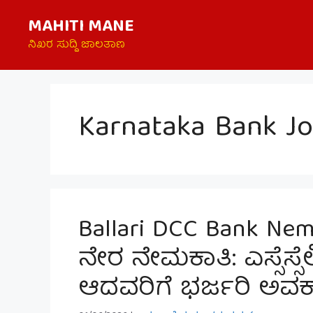
Skip
MAHITI MANE
to
content
ನಿಖರ ಸುದ್ದಿ ಜಾಲತಾಣ
Karnataka Bank J
Ballari DCC Bank Nema
ನೇರ ನೇಮಕಾತಿ: ಎಸ್ಸೆಸ್ಸೆಲ್
ಆದವರಿಗೆ ಭರ್ಜರಿ ಅವಕ