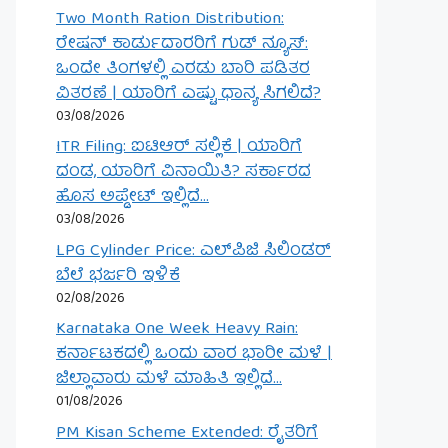
Two Month Ration Distribution:
ರೇಷನ್ ಕಾರ್ಡುದಾರರಿಗೆ ಗುಡ್ ನ್ಯೂಸ್:
ಒಂದೇ ತಿಂಗಳಲ್ಲಿ ಎರಡು ಬಾರಿ ಪಡಿತರ
ವಿತರಣೆ | ಯಾರಿಗೆ ಎಷ್ಟು ಧಾನ್ಯ ಸಿಗಲಿದೆ?
03/08/2026
ITR Filing: ಐಟಿಆರ್ ಸಲ್ಲಿಕೆ | ಯಾರಿಗೆ
ದಂಡ, ಯಾರಿಗೆ ವಿನಾಯಿತಿ? ಸರ್ಕಾರದ
ಹೊಸ ಅಪ್ಡೇಟ್ ಇಲ್ಲಿದೆ…
03/08/2026
LPG Cylinder Price: ಎಲ್‌ಪಿಜಿ ಸಿಲಿಂಡರ್
ಬೆಲೆ ಭರ್ಜರಿ ಇಳಿಕೆ
02/08/2026
Karnataka One Week Heavy Rain:
ಕರ್ನಾಟಕದಲ್ಲಿ ಒಂದು ವಾರ ಭಾರೀ ಮಳೆ |
ಜಿಲ್ಲಾವಾರು ಮಳೆ ಮಾಹಿತಿ ಇಲ್ಲಿದೆ…
01/08/2026
PM Kisan Scheme Extended: ರೈತರಿಗೆ