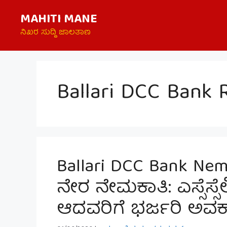
Skip
MAHITI MANE
to
content
ನಿಖರ ಸುದ್ದಿ ಜಾಲತಾಣ
Ballari DCC Bank 
Ballari DCC Bank Nema
ನೇರ ನೇಮಕಾತಿ: ಎಸ್ಸೆಸ್ಸೆಲ್
ಆದವರಿಗೆ ಭರ್ಜರಿ ಅವಕ