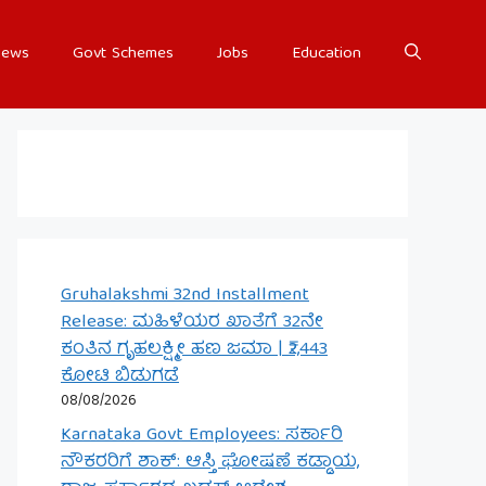
ews
Govt Schemes
Jobs
Education
Gruhalakshmi 32nd Installment
Release: ಮಹಿಳೆಯರ ಖಾತೆಗೆ 32ನೇ
ಕಂತಿನ ಗೃಹಲಕ್ಷ್ಮೀ ಹಣ ಜಮಾ | ₹2,443
ಕೋಟಿ ಬಿಡುಗಡೆ
08/08/2026
Karnataka Govt Employees: ಸರ್ಕಾರಿ
ನೌಕರರಿಗೆ ಶಾಕ್: ಆಸ್ತಿ ಘೋಷಣೆ ಕಡ್ಡಾಯ,