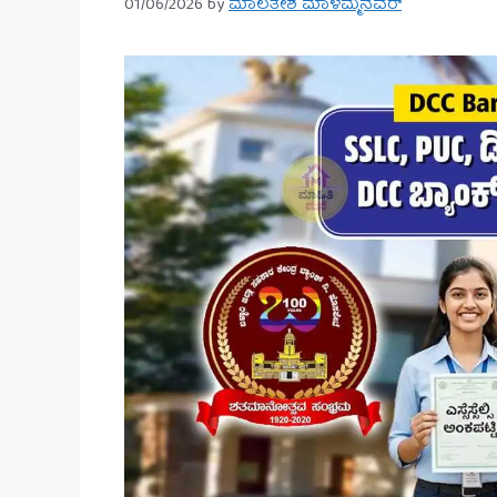
01/06/2026
by
ಮಾಲತೇಶ ಮಾಳಮ್ಮನವರ್