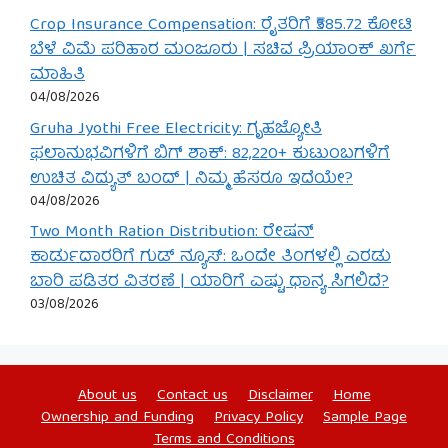
Crop Insurance Compensation: ರೈತರಿಗೆ ₹585.72 ಕೋಟಿ
ಬೆಳೆ ವಿಮೆ ಪರಿಹಾರ ಮಂಜೂರು | ಸಚಿವ ಪ್ರಿಯಾಂಕ್ ಖರ್ಗೆ
ಮಾಹಿತಿ
04/08/2026
Gruha Jyothi Free Electricity: ಗೃಹಜ್ಯೋತಿ
ಫಲಾನುಭವಿಗಳಿಗೆ ಬಿಗ್ ಶಾಕ್: 82,220+ ಕುಟುಂಬಗಳಿಗೆ
ಉಚಿತ ವಿದ್ಯುತ್ ಬಂದ್ | ನಿಮ್ಮ ಹೆಸರೂ ಇದೆಯೇ?
04/08/2026
Two Month Ration Distribution: ರೇಷನ್
ಕಾರ್ಡುದಾರರಿಗೆ ಗುಡ್ ನ್ಯೂಸ್: ಒಂದೇ ತಿಂಗಳಲ್ಲಿ ಎರಡು
ಬಾರಿ ಪಡಿತರ ವಿತರಣೆ | ಯಾರಿಗೆ ಎಷ್ಟು ಧಾನ್ಯ ಸಿಗಲಿದೆ?
03/08/2026
About us
Contact us
Disclaimer
Home
Ownership and Funding
Privacy Policy
Sample Page
Terms and Conditions