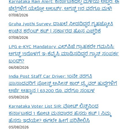
Karnataka Rain Alert: ಕರ್ನಾಟಕದಲ್ಲಿ ಮಳೆಯ ಅಬ್ಬರ: ಈ
ಜಿಲ್ಲೆಗಳಿಗೆ ಯೆಲ್ಲೋ ಅಲರ್ಟ್, ಆಗಸ್ಟ್ 11ರ ವರೆಗೂ ಮಳೆ!
07/08/2026
Gruha Jyothi Survey: ದಾಖಲೆ ನೀಡದಿದ್ದರೆ ಗೃಹಜ್ಯೋತಿ
ಉಚಿತ ಕರೆಂಟ್ ಕಟ್ | ಸರ್ಕಾರದ ಹೊಸ ಎಚ್ಚರಿಕೆ
07/08/2026
LPG e-KYC Mandatory: ಎಲ್‌ಪಿಜಿ ಗ್ರಾಹಕರೇ ಗಮನಿಸಿ:
ಆಗಸ್ಟ್ 15ರೊಳಗೆ ಇ-ಕೆವೈಸಿ ಮಾಡಿಸದಿದ್ದರೆ ಗ್ಯಾಸ್ ಸಂಪರ್ಕ
ಬಂದ್!?
06/08/2026
India Post Staff Car Driver: 10ನೇ ತರಗತಿ
ಪಾಸಾದವರಿಗೆ ಪೋಸ್ಟ್ ಆಫೀಸ್ ಕಾರ್ ಡ್ರೈವರ್ ಹುದ್ದೆಗಳಿಗೆ
ಅರ್ಜಿ ಆಹ್ವಾನ | 63,200 ರೂ. ವರೆಗೂ ಸಂಬಳ
05/08/2026
Karnataka Voter List SIR: ವೋಟ್ ಲಿಸ್ಟ್‌ನಿಂದ
ಕರ್ನಾಟಕದ 1 ಕೋಟಿ ಮತದಾರರ ಹೆಸರು ಕಟ್ | ನಿಮ್ಮ
ಹೆಸರು ಇದೆಯೇ? ಈಗಲೇ ಹೀಗೆ ಪರಿಶೀಲಿಸಿ
05/08/2026