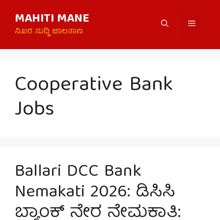
Skip
MAHITI MANE
to
Menu
content
ನಿಖರ ಸುದ್ದಿ ಜಾಲತಾಣ
Cooperative Bank
Jobs
Ballari DCC Bank
Nemakati 2026: ಡಿಸಿಸಿ
ಬ್ಯಾಂಕ್ ನೇರ ನೇಮಕಾತಿ: