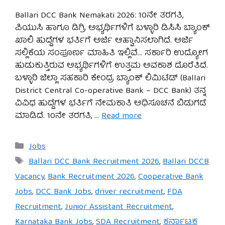
Ballari DCC Bank Nemakati 2026: 10ನೇ ತರಗತಿ,
ಪಿಯುಸಿ ಹಾಗೂ ಡಿಗ್ರಿ ಅಭ್ಯರ್ಥಿಗಳಿಗೆ ಬಳ್ಳಾರಿ ಡಿಸಿಸಿ ಬ್ಯಾಂಕ್
ಖಾಲಿ ಹುದ್ದೆಗಳ ಭರ್ತಿಗೆ ಅರ್ಜಿ ಆಹ್ವಾನಿಸಲಾಗಿದೆ. ಅರ್ಜಿ
ಸಲ್ಲಿಕೆಯ ಸಂಪೂರ್ಣ ಮಾಹಿತಿ ಇಲ್ಲಿವೆ… ಸರ್ಕಾರಿ ಉದ್ಯೋಗ
ಹುಡುಕುತ್ತಿರುವ ಅಭ್ಯರ್ಥಿಗಳಿಗೆ ಉತ್ತಮ ಅವಕಾಶ ದೊರೆತಿದೆ.
ಬಳ್ಳಾರಿ ಜಿಲ್ಲಾ ಸಹಕಾರಿ ಕೇಂದ್ರ ಬ್ಯಾಂಕ್ ಲಿಮಿಟೆಡ್ (Ballari
District Central Co-operative Bank – DCC Bank) ತನ್ನ
ವಿವಿಧ ಹುದ್ದೆಗಳ ಭರ್ತಿಗೆ ನೇಮಕಾತಿ ಅಧಿಸೂಚನೆ ಬಿಡುಗಡೆ
ಮಾಡಿದೆ. 10ನೇ ತರಗತಿ, …
Read more
Categories
Jobs
Tags
Ballari DCC Bank Recruitment 2026
,
Ballari DCCB
Vacancy
,
Bank Recruitment 2026
,
Cooperative Bank
Jobs
,
DCC Bank Jobs
,
driver recruitment
,
FDA
Recruitment
,
Junior Assistant Recruitment
,
Karnataka Bank Jobs
,
SDA Recruitment
,
ಕರ್ನಾಟಕ