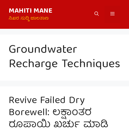
Skip
MAHITI MANE
to
Menu
content
ನಿಖರ ಸುದ್ದಿ ಜಾಲತಾಣ
Groundwater
Recharge Techniques
Revive Failed Dry
Borewell: ಲಕ್ಷಾಂತರ
ರೂಪಾಯಿ ಖರ್ಚು ಮಾಡಿ