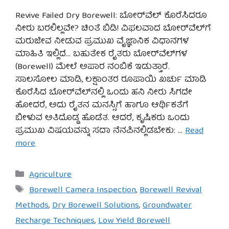
Revive Failed Dry Borewell: ಬೋರ್‌ವೆಲ್ ಕೊರೆಸಿದರೂ
ನೀರು ಬರಲಿಲ್ಲವೇ? ಚಿಂತೆ ಬಿಡಿ! ವಿಫಲವಾದ ಬೋರ್‌ವೆಲ್‌ಗೆ
ಮರುಜೀವ ನೀಡುವ ಪ್ರಮುಖ ವೈಜ್ಞಾನಿಕ ವಿಧಾನಗಳ
ಮಾಹಿತಿ ಇಲ್ಲಿದೆ… ಬಹುತೇಕ ರೈತರು ಬೋರ್‌ವೆಲ್‌ಗಳ
(Borewell) ಮೇಲೆ ಅಪಾರ ನಂಬಿಕೆ ಇಡುತ್ತಾರೆ.
ಸಾಲಸೋಲ ಮಾಡಿ, ಲಕ್ಷಾಂತರ ರೂಪಾಯಿ ಖರ್ಚು ಮಾಡಿ
ಕೊರೆಸಿದ ಬೋರ್‌ವೆಲ್‌ನಲ್ಲಿ ಒಂದು ಹನಿ ನೀರು ಸಿಗದೇ
ಹೋದರೆ, ಅದು ರೈತನ ಮನಸ್ಸಿಗೆ ಹಾಗೂ ಆರ್ಥಿಕತೆಗೆ
ಬೀಳುವ ಅತಿದೊಡ್ಡ ಹೊಡೆತ. ಆದರೆ, ಕೃಷಿಕರು ಒಂದು
ಪ್ರಮುಖ ವಿಷಯವನ್ನು ಸದಾ ನೆನಪಿನಲ್ಲಿಡಬೇಕು: …
Read
more
Categories
Agriculture
Tags
Borewell Camera Inspection
,
Borewell Revival
Methods
,
Dry Borewell Solutions
,
Groundwater
Recharge Techniques
,
Low Yield Borewell