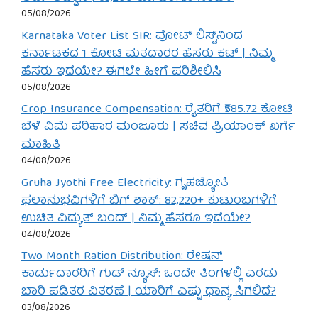
05/08/2026
Karnataka Voter List SIR: ವೋಟ್ ಲಿಸ್ಟ್‌ನಿಂದ
ಕರ್ನಾಟಕದ 1 ಕೋಟಿ ಮತದಾರರ ಹೆಸರು ಕಟ್ | ನಿಮ್ಮ
ಹೆಸರು ಇದೆಯೇ? ಈಗಲೇ ಹೀಗೆ ಪರಿಶೀಲಿಸಿ
05/08/2026
Crop Insurance Compensation: ರೈತರಿಗೆ ₹585.72 ಕೋಟಿ
ಬೆಳೆ ವಿಮೆ ಪರಿಹಾರ ಮಂಜೂರು | ಸಚಿವ ಪ್ರಿಯಾಂಕ್ ಖರ್ಗೆ
ಮಾಹಿತಿ
04/08/2026
Gruha Jyothi Free Electricity: ಗೃಹಜ್ಯೋತಿ
ಫಲಾನುಭವಿಗಳಿಗೆ ಬಿಗ್ ಶಾಕ್: 82,220+ ಕುಟುಂಬಗಳಿಗೆ
ಉಚಿತ ವಿದ್ಯುತ್ ಬಂದ್ | ನಿಮ್ಮ ಹೆಸರೂ ಇದೆಯೇ?
04/08/2026
Two Month Ration Distribution: ರೇಷನ್
ಕಾರ್ಡುದಾರರಿಗೆ ಗುಡ್ ನ್ಯೂಸ್: ಒಂದೇ ತಿಂಗಳಲ್ಲಿ ಎರಡು
ಬಾರಿ ಪಡಿತರ ವಿತರಣೆ | ಯಾರಿಗೆ ಎಷ್ಟು ಧಾನ್ಯ ಸಿಗಲಿದೆ?
03/08/2026