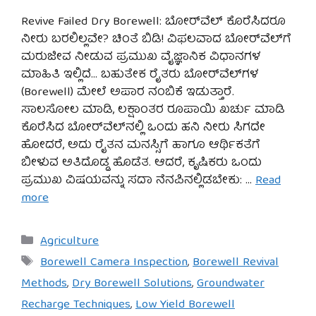
Revive Failed Dry Borewell: ಬೋರ್‌ವೆಲ್ ಕೊರೆಸಿದರೂ
ನೀರು ಬರಲಿಲ್ಲವೇ? ಚಿಂತೆ ಬಿಡಿ! ವಿಫಲವಾದ ಬೋರ್‌ವೆಲ್‌ಗೆ
ಮರುಜೀವ ನೀಡುವ ಪ್ರಮುಖ ವೈಜ್ಞಾನಿಕ ವಿಧಾನಗಳ
ಮಾಹಿತಿ ಇಲ್ಲಿದೆ… ಬಹುತೇಕ ರೈತರು ಬೋರ್‌ವೆಲ್‌ಗಳ
(Borewell) ಮೇಲೆ ಅಪಾರ ನಂಬಿಕೆ ಇಡುತ್ತಾರೆ.
ಸಾಲಸೋಲ ಮಾಡಿ, ಲಕ್ಷಾಂತರ ರೂಪಾಯಿ ಖರ್ಚು ಮಾಡಿ
ಕೊರೆಸಿದ ಬೋರ್‌ವೆಲ್‌ನಲ್ಲಿ ಒಂದು ಹನಿ ನೀರು ಸಿಗದೇ
ಹೋದರೆ, ಅದು ರೈತನ ಮನಸ್ಸಿಗೆ ಹಾಗೂ ಆರ್ಥಿಕತೆಗೆ
ಬೀಳುವ ಅತಿದೊಡ್ಡ ಹೊಡೆತ. ಆದರೆ, ಕೃಷಿಕರು ಒಂದು
ಪ್ರಮುಖ ವಿಷಯವನ್ನು ಸದಾ ನೆನಪಿನಲ್ಲಿಡಬೇಕು: …
Read
more
Categories
Agriculture
Tags
Borewell Camera Inspection
,
Borewell Revival
Methods
,
Dry Borewell Solutions
,
Groundwater
Recharge Techniques
,
Low Yield Borewell