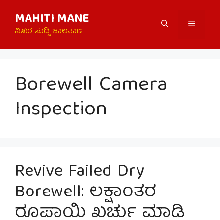
Skip
MAHITI MANE
to
Menu
content
ನಿಖರ ಸುದ್ದಿ ಜಾಲತಾಣ
Borewell Camera
Inspection
Revive Failed Dry
Borewell: ಲಕ್ಷಾಂತರ
ರೂಪಾಯಿ ಖರ್ಚು ಮಾಡಿ