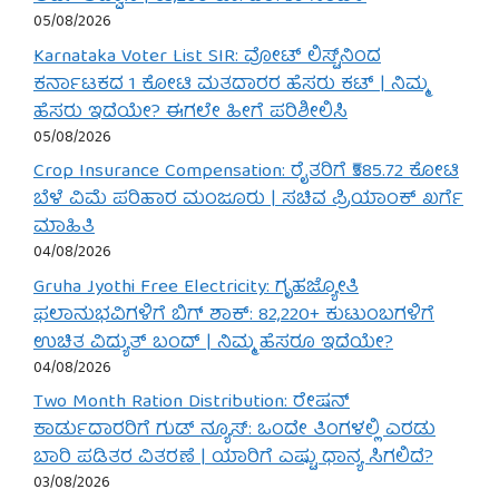
05/08/2026
Karnataka Voter List SIR: ವೋಟ್ ಲಿಸ್ಟ್‌ನಿಂದ
ಕರ್ನಾಟಕದ 1 ಕೋಟಿ ಮತದಾರರ ಹೆಸರು ಕಟ್ | ನಿಮ್ಮ
ಹೆಸರು ಇದೆಯೇ? ಈಗಲೇ ಹೀಗೆ ಪರಿಶೀಲಿಸಿ
05/08/2026
Crop Insurance Compensation: ರೈತರಿಗೆ ₹585.72 ಕೋಟಿ
ಬೆಳೆ ವಿಮೆ ಪರಿಹಾರ ಮಂಜೂರು | ಸಚಿವ ಪ್ರಿಯಾಂಕ್ ಖರ್ಗೆ
ಮಾಹಿತಿ
04/08/2026
Gruha Jyothi Free Electricity: ಗೃಹಜ್ಯೋತಿ
ಫಲಾನುಭವಿಗಳಿಗೆ ಬಿಗ್ ಶಾಕ್: 82,220+ ಕುಟುಂಬಗಳಿಗೆ
ಉಚಿತ ವಿದ್ಯುತ್ ಬಂದ್ | ನಿಮ್ಮ ಹೆಸರೂ ಇದೆಯೇ?
04/08/2026
Two Month Ration Distribution: ರೇಷನ್
ಕಾರ್ಡುದಾರರಿಗೆ ಗುಡ್ ನ್ಯೂಸ್: ಒಂದೇ ತಿಂಗಳಲ್ಲಿ ಎರಡು
ಬಾರಿ ಪಡಿತರ ವಿತರಣೆ | ಯಾರಿಗೆ ಎಷ್ಟು ಧಾನ್ಯ ಸಿಗಲಿದೆ?
03/08/2026