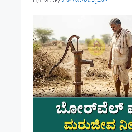
01/06/2026
by
ಮಾಲತೇಶ ಮಾಳಮ್ಮನವರ್