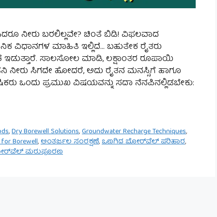
ಸಿದರೂ ನೀರು ಬರಲಿಲ್ಲವೇ? ಚಿಂತೆ ಬಿಡಿ! ವಿಫಲವಾದ
ನಿಕ ವಿಧಾನಗಳ ಮಾಹಿತಿ ಇಲ್ಲಿದೆ… ಬಹುತೇಕ ರೈತರು
ಕೆ ಇಡುತ್ತಾರೆ. ಸಾಲಸೋಲ ಮಾಡಿ, ಲಕ್ಷಾಂತರ ರೂಪಾಯಿ
 ಹನಿ ನೀರು ಸಿಗದೇ ಹೋದರೆ, ಅದು ರೈತನ ಮನಸ್ಸಿಗೆ ಹಾಗೂ
ೃಷಿಕರು ಒಂದು ಪ್ರಮುಖ ವಿಷಯವನ್ನು ಸದಾ ನೆನಪಿನಲ್ಲಿಡಬೇಕು:
ods
,
Dry Borewell Solutions
,
Groundwater Recharge Techniques
,
 for Borewell
,
ಅಂತರ್ಜಲ ಸಂರಕ್ಷಣೆ
,
ಒಣಗಿದ ಬೋರ್‌ವೆಲ್ ಪರಿಹಾರ
,
ರ್‌ವೆಲ್ ಮರುಪೂರಣ