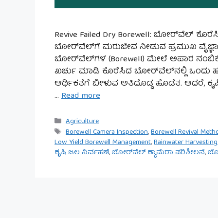
Revive Failed Dry Borewell: ಬೋರ್‌ವೆಲ್ ಕೊರೆ
ಬೋರ್‌ವೆಲ್‌ಗೆ ಮರುಜೀವ ನೀಡುವ ಪ್ರಮುಖ ವೈಜ್ಞಾ
ಬೋರ್‌ವೆಲ್‌ಗಳ (Borewell) ಮೇಲೆ ಅಪಾರ ನಂಬಿ
ಖರ್ಚು ಮಾಡಿ ಕೊರೆಸಿದ ಬೋರ್‌ವೆಲ್‌ನಲ್ಲಿ ಒಂದು
ಆರ್ಥಿಕತೆಗೆ ಬೀಳುವ ಅತಿದೊಡ್ಡ ಹೊಡೆತ. ಆದರೆ, ಕ
…
Read more
Categories
Agriculture
Tags
Borewell Camera Inspection
,
Borewell Revival Meth
Low Yield Borewell Management
,
Rainwater Harvesting
ಕೃಷಿ ಜಲ ನಿರ್ವಹಣೆ
,
ಬೋರ್‌ವೆಲ್ ಕ್ಯಾಮೆರಾ ಪರಿಶೀಲನೆ
,
ಬೋ