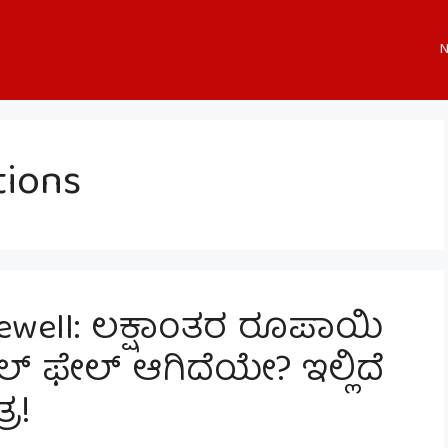
N
tions
rewell: ಲಕ್ಷಾಂತರ ರೂಪಾಯಿ
್ ಫೇಲ್ ಆಗಿದೆಯೇ? ಇಲ್ಲಿದೆ
ರ!