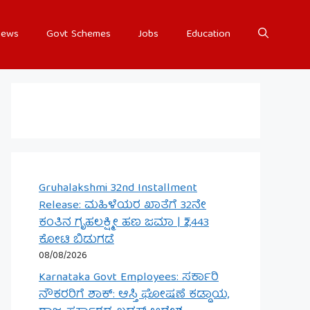
ews
Govt Schemes
Jobs
Education
Gruhalakshmi 32nd Installment
Release: ಮಹಿಳೆಯರ ಖಾತೆಗೆ 32ನೇ
ಕಂತಿನ ಗೃಹಲಕ್ಷ್ಮೀ ಹಣ ಜಮಾ | ₹2,443
ಕೋಟಿ ಬಿಡುಗಡೆ
08/08/2026
Karnataka Govt Employees: ಸರ್ಕಾರಿ
ನೌಕರರಿಗೆ ಶಾಕ್: ಆಸ್ತಿ ಘೋಷಣೆ ಕಡ್ಡಾಯ,