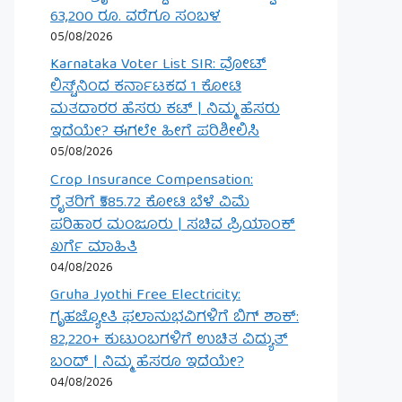
63,200 ರೂ. ವರೆಗೂ ಸಂಬಳ
05/08/2026
Karnataka Voter List SIR: ವೋಟ್
ಲಿಸ್ಟ್‌ನಿಂದ ಕರ್ನಾಟಕದ 1 ಕೋಟಿ
ಮತದಾರರ ಹೆಸರು ಕಟ್ | ನಿಮ್ಮ ಹೆಸರು
ಇದೆಯೇ? ಈಗಲೇ ಹೀಗೆ ಪರಿಶೀಲಿಸಿ
05/08/2026
Crop Insurance Compensation:
ರೈತರಿಗೆ ₹585.72 ಕೋಟಿ ಬೆಳೆ ವಿಮೆ
ಪರಿಹಾರ ಮಂಜೂರು | ಸಚಿವ ಪ್ರಿಯಾಂಕ್
ಖರ್ಗೆ ಮಾಹಿತಿ
04/08/2026
Gruha Jyothi Free Electricity:
ಗೃಹಜ್ಯೋತಿ ಫಲಾನುಭವಿಗಳಿಗೆ ಬಿಗ್ ಶಾಕ್:
82,220+ ಕುಟುಂಬಗಳಿಗೆ ಉಚಿತ ವಿದ್ಯುತ್
ಬಂದ್ | ನಿಮ್ಮ ಹೆಸರೂ ಇದೆಯೇ?
04/08/2026