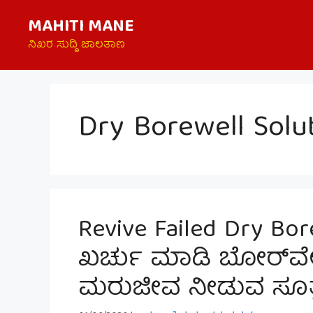
Skip
MAHITI MANE
to
content
ನಿಖರ ಸುದ್ದಿ ಜಾಲತಾಣ
Dry Borewell Solu
Revive Failed Dry Bo
ಖರ್ಚು ಮಾಡಿ ಬೋರ್‌ವೆಲ
ಮರುಜೀವ ನೀಡುವ ಸೂತ್