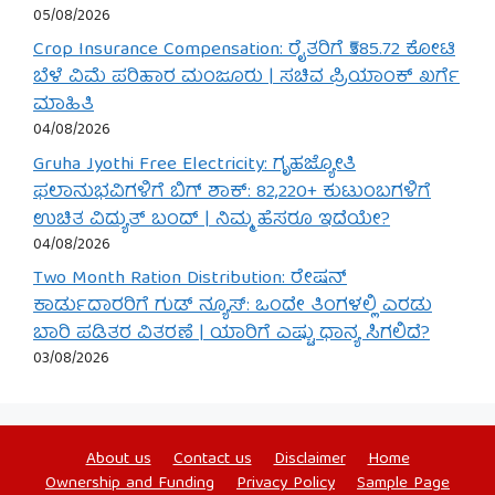
05/08/2026
Crop Insurance Compensation: ರೈತರಿಗೆ ₹585.72 ಕೋಟಿ
ಬೆಳೆ ವಿಮೆ ಪರಿಹಾರ ಮಂಜೂರು | ಸಚಿವ ಪ್ರಿಯಾಂಕ್ ಖರ್ಗೆ
ಮಾಹಿತಿ
04/08/2026
Gruha Jyothi Free Electricity: ಗೃಹಜ್ಯೋತಿ
ಫಲಾನುಭವಿಗಳಿಗೆ ಬಿಗ್ ಶಾಕ್: 82,220+ ಕುಟುಂಬಗಳಿಗೆ
ಉಚಿತ ವಿದ್ಯುತ್ ಬಂದ್ | ನಿಮ್ಮ ಹೆಸರೂ ಇದೆಯೇ?
04/08/2026
Two Month Ration Distribution: ರೇಷನ್
ಕಾರ್ಡುದಾರರಿಗೆ ಗುಡ್ ನ್ಯೂಸ್: ಒಂದೇ ತಿಂಗಳಲ್ಲಿ ಎರಡು
ಬಾರಿ ಪಡಿತರ ವಿತರಣೆ | ಯಾರಿಗೆ ಎಷ್ಟು ಧಾನ್ಯ ಸಿಗಲಿದೆ?
03/08/2026
About us
Contact us
Disclaimer
Home
Ownership and Funding
Privacy Policy
Sample Page