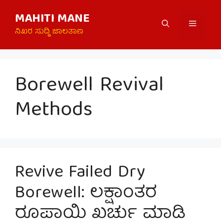
Skip
MAHITI MANE
to
Menu
content
ನಿಖರ ಸುದ್ದಿ ಜಾಲತಾಣ
Borewell Revival
Methods
Revive Failed Dry
Borewell: ಲಕ್ಷಾಂತರ
ರೂಪಾಯಿ ಖರ್ಚು ಮಾಡಿ