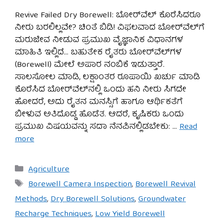
Revive Failed Dry Borewell: ಬೋರ್‌ವೆಲ್ ಕೊರೆಸಿದರೂ
ನೀರು ಬರಲಿಲ್ಲವೇ? ಚಿಂತೆ ಬಿಡಿ! ವಿಫಲವಾದ ಬೋರ್‌ವೆಲ್‌ಗೆ
ಮರುಜೀವ ನೀಡುವ ಪ್ರಮುಖ ವೈಜ್ಞಾನಿಕ ವಿಧಾನಗಳ
ಮಾಹಿತಿ ಇಲ್ಲಿದೆ… ಬಹುತೇಕ ರೈತರು ಬೋರ್‌ವೆಲ್‌ಗಳ
(Borewell) ಮೇಲೆ ಅಪಾರ ನಂಬಿಕೆ ಇಡುತ್ತಾರೆ.
ಸಾಲಸೋಲ ಮಾಡಿ, ಲಕ್ಷಾಂತರ ರೂಪಾಯಿ ಖರ್ಚು ಮಾಡಿ
ಕೊರೆಸಿದ ಬೋರ್‌ವೆಲ್‌ನಲ್ಲಿ ಒಂದು ಹನಿ ನೀರು ಸಿಗದೇ
ಹೋದರೆ, ಅದು ರೈತನ ಮನಸ್ಸಿಗೆ ಹಾಗೂ ಆರ್ಥಿಕತೆಗೆ
ಬೀಳುವ ಅತಿದೊಡ್ಡ ಹೊಡೆತ. ಆದರೆ, ಕೃಷಿಕರು ಒಂದು
ಪ್ರಮುಖ ವಿಷಯವನ್ನು ಸದಾ ನೆನಪಿನಲ್ಲಿಡಬೇಕು: …
Read
more
Categories
Agriculture
Tags
Borewell Camera Inspection
,
Borewell Revival
Methods
,
Dry Borewell Solutions
,
Groundwater
Recharge Techniques
,
Low Yield Borewell