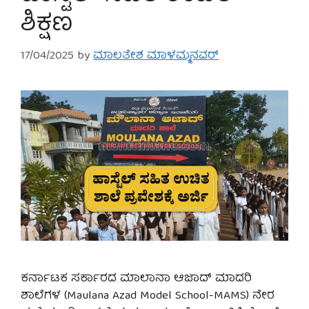
ಶಿಕ್ಷಣ
17/04/2025
by
ಮಾಲತೇಶ ಮಾಳಮ್ಮನವರ್
ಕರ್ನಾಟಕ ಸರ್ಕಾರದ ಮಾಲಾನಾ ಆಜಾದ್ ಮಾದರಿ
ಶಾಲೆಗಳ (Maulana Azad Model School-MAMS) ನೇರ