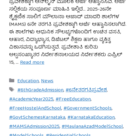
ಪ್ರವೇಶಕ್ಕಾಗಿ ಆನ್‌ಲೈನ್ ಮೂಲಕ ಅರ್ಜಿ ಆಹ್ವಾನಿಸಿವೆ. ಅರ್ಜಿ
ಸಲ್ಲಿಕೆಯ ಸಂಪೂರ್ಣ ಮಾಹಿತಿ ಇಲ್ಲಿದೆ… 2025-26ನೇ
ಶೈಕ್ಷಣಿಕ ಸಾಲಿಗೆ ಮೌಲಾನಾ ಆಜಾದ್ ಮಾದರಿ ಶಾಲೆಗಳ
(MAMS) 6ನೇ ತರಗತಿ ಪ್ರವೇಶಕ್ಕಾಗಿ ಅರ್ಜಿ ಆಹ್ವಾನಿಸಲಾಗಿದೆ.
ಈ ಶಾಲೆಗಳು ಆಧುನಿಕ ಸೌಲಭ್ಯಗಳೊಂದಿಗೆ ಉಚಿತ ವಸತಿ,
ಆಹಾರ, ವಿದ್ಯಾಭ್ಯಾಸ, ಡಿಜಿಟಲ್ ಶಿಕ್ಷಣ ಹಾಗೂ ವ್ಯಕ್ತಿತ್ವ
ವಿಕಾಸವನ್ನು ಒದಗಿಸುತ್ತವೆ. ಪ್ರವೇಶಾತಿ ಕುರಿತು
ಅಲ್ಪಸಂಖ್ಯಾತರ ನಿರ್ದೇಶನಾಲಯದ ನಿರ್ದೇಶಕರು ಏಪ್ರಿಲ್
15, …
Read more
Categories
Education
,
News
Tags
#6thGradeAdmission
,
#6ನೇತರಗತಿಪ್ರವೇಶ
,
#AcademicYear2025
,
#FreeEducation
,
#FreeHostelAndSchool
,
#GovernmentSchools
,
#GovtSchemesKarnataka
,
#KarnatakaEducation
,
#MAMSAdmission2025
,
#MaulanaAzadModelSchool
,
#ModelSchools
,
#ResidentialSchools
,