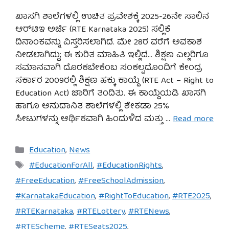
ಖಾಸಗಿ ಶಾಲೆಗಳಲ್ಲಿ ಉಚಿತ ಪ್ರವೇಶಕ್ಕೆ 2025-26ನೇ ಸಾಲಿನ
ಆರ್‌ಟಿಇ ಅರ್ಜಿ (RTE Karnataka 2025) ಸಲ್ಲಿಕೆ
ದಿನಾಂಕವನ್ನು ವಿಸ್ತರಿಸಲಾಗಿದೆ. ಮೇ 28ರ ವರೆಗೆ ಅವಕಾಶ
ನೀಡಲಾಗಿದ್ದು; ಈ ಕುರಿತ ಮಾಹಿತಿ ಇಲ್ಲಿದೆ… ಶಿಕ್ಷಣ ಎಲ್ಲರಿಗೂ
ಸಮಾನವಾಗಿ ದೊರಕಬೇಕೆಂಬ ಸಂಕಲ್ಪದೊಂದಿಗೆ ಕೇಂದ್ರ
ಸರ್ಕಾರ 2009ರಲ್ಲಿ ಶಿಕ್ಷಣ ಹಕ್ಕು ಕಾಯ್ದೆ (RTE Act – Right to
Education Act) ಜಾರಿಗೆ ತಂದಿತು. ಈ ಕಾಯ್ದೆಯಡಿ ಖಾಸಗಿ
ಹಾಗೂ ಅನುದಾನಿತ ಶಾಲೆಗಳಲ್ಲಿ ಶೇಕಡಾ 25%
ಸೀಟುಗಳನ್ನು ಆರ್ಥಿಕವಾಗಿ ಹಿಂದುಳಿದ ಮತ್ತು …
Read more
Categories
Education
,
News
Tags
#EducationForAll
,
#EducationRights
,
#FreeEducation
,
#FreeSchoolAdmission
,
#KarnatakaEducation
,
#RightToEducation
,
#RTE2025
,
#RTEKarnataka
,
#RTELottery
,
#RTENews
,
#RTEScheme
,
#RTESeats2025
,