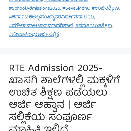
#SchoolAdmissions2025
,
#SevaSindhu
,
#ಉಚಿತಶಿಕ್ಷಣ
,
#ಕರ್ನಾಟಕಅಲ್ಪಸಂಖ್ಯಾತರನಿರ್ದೇಶನಾಲಯ
,
#ಮೌಲಾನಾಆಜಾಸಮಾದರಿಶಾಲೆ
,
#ವಸತಿಯುತಶಿಕ್ಷಣ
,
#ಸೇವಾಸಿಂಧುಅರ್ಜಿಸಲ್ಲಿಕೆ
RTE Admission 2025-
ಖಾಸಗಿ ಶಾಲೆಗಳಲ್ಲಿ ಮಕ್ಕಳಿಗೆ
ಉಚಿತ ಶಿಕ್ಷಣ ಪಡೆಯಲು
ಅರ್ಜಿ ಆಹ್ವಾನ | ಅರ್ಜಿ
ಸಲ್ಲಿಕೆಯ ಸಂಪೂರ್ಣ
ಮಾಹಿತಿ ಇಲ್ಲಿದೆ…