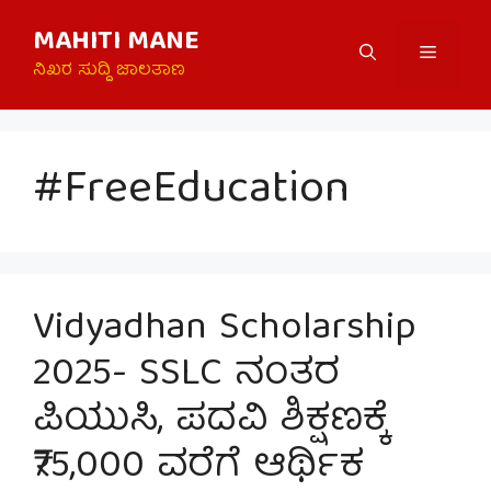
Skip
MAHITI MANE
to
Menu
content
ನಿಖರ ಸುದ್ದಿ ಜಾಲತಾಣ
#FreeEducation
Vidyadhan Scholarship
2025- SSLC ನಂತರ
ಪಿಯುಸಿ, ಪದವಿ ಶಿಕ್ಷಣಕ್ಕೆ
₹75,000 ವರೆಗೆ ಆರ್ಥಿಕ