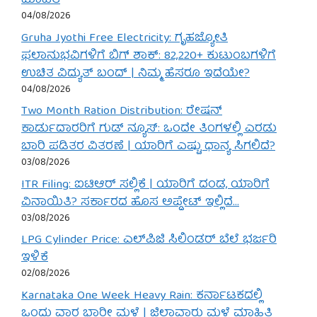
ಮಾಹಿತಿ
04/08/2026
Gruha Jyothi Free Electricity: ಗೃಹಜ್ಯೋತಿ
ಫಲಾನುಭವಿಗಳಿಗೆ ಬಿಗ್ ಶಾಕ್: 82,220+ ಕುಟುಂಬಗಳಿಗೆ
ಉಚಿತ ವಿದ್ಯುತ್ ಬಂದ್ | ನಿಮ್ಮ ಹೆಸರೂ ಇದೆಯೇ?
04/08/2026
Two Month Ration Distribution: ರೇಷನ್
ಕಾರ್ಡುದಾರರಿಗೆ ಗುಡ್ ನ್ಯೂಸ್: ಒಂದೇ ತಿಂಗಳಲ್ಲಿ ಎರಡು
ಬಾರಿ ಪಡಿತರ ವಿತರಣೆ | ಯಾರಿಗೆ ಎಷ್ಟು ಧಾನ್ಯ ಸಿಗಲಿದೆ?
03/08/2026
ITR Filing: ಐಟಿಆರ್ ಸಲ್ಲಿಕೆ | ಯಾರಿಗೆ ದಂಡ, ಯಾರಿಗೆ
ವಿನಾಯಿತಿ? ಸರ್ಕಾರದ ಹೊಸ ಅಪ್ಡೇಟ್ ಇಲ್ಲಿದೆ…
03/08/2026
LPG Cylinder Price: ಎಲ್‌ಪಿಜಿ ಸಿಲಿಂಡರ್ ಬೆಲೆ ಭರ್ಜರಿ
ಇಳಿಕೆ
02/08/2026
Karnataka One Week Heavy Rain: ಕರ್ನಾಟಕದಲ್ಲಿ
ಒಂದು ವಾರ ಭಾರೀ ಮಳೆ | ಜಿಲ್ಲಾವಾರು ಮಳೆ ಮಾಹಿತಿ