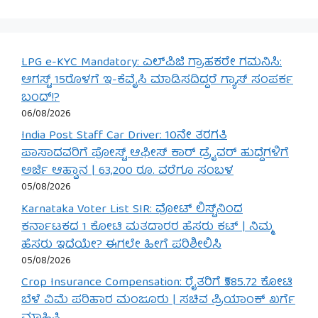
LPG e-KYC Mandatory: ಎಲ್‌ಪಿಜಿ ಗ್ರಾಹಕರೇ ಗಮನಿಸಿ:
ಆಗಸ್ಟ್ 15ರೊಳಗೆ ಇ-ಕೆವೈಸಿ ಮಾಡಿಸದಿದ್ದರೆ ಗ್ಯಾಸ್ ಸಂಪರ್ಕ
ಬಂದ್!?
06/08/2026
India Post Staff Car Driver: 10ನೇ ತರಗತಿ
ಪಾಸಾದವರಿಗೆ ಪೋಸ್ಟ್ ಆಫೀಸ್ ಕಾರ್ ಡ್ರೈವರ್ ಹುದ್ದೆಗಳಿಗೆ
ಅರ್ಜಿ ಆಹ್ವಾನ | 63,200 ರೂ. ವರೆಗೂ ಸಂಬಳ
05/08/2026
Karnataka Voter List SIR: ವೋಟ್ ಲಿಸ್ಟ್‌ನಿಂದ
ಕರ್ನಾಟಕದ 1 ಕೋಟಿ ಮತದಾರರ ಹೆಸರು ಕಟ್ | ನಿಮ್ಮ
ಹೆಸರು ಇದೆಯೇ? ಈಗಲೇ ಹೀಗೆ ಪರಿಶೀಲಿಸಿ
05/08/2026
Crop Insurance Compensation: ರೈತರಿಗೆ ₹585.72 ಕೋಟಿ
ಬೆಳೆ ವಿಮೆ ಪರಿಹಾರ ಮಂಜೂರು | ಸಚಿವ ಪ್ರಿಯಾಂಕ್ ಖರ್ಗೆ