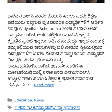
ಎಸ್‌ಎಸ್‌ಎಲ್‌ಸಿ ನಂತರ ಪಿಯುಸಿ ಹಾಗೂ ಪದವಿ ಶಿಕ್ಷಣ
ಪಡೆಯಲು ಇಚ್ಛಿಸುವ ಪ್ರತಿಭಾವಂತ ವಿದ್ಯಾರ್ಥಿಗಳಿಗೆ ಆರ್ಥಿಕ
ನೆರವು (Vidyadhan Scholarship 2025) ನೀಡಲು ಅರ್ಜಿ
ಆಹ್ವಾನಿಸಲಾಗಿದೆ. ಅರ್ಜಿ ಸಲ್ಲಿಕೆಯ ಮಾಹಿತಿ ಇಲ್ಲಿದೆ…
ಶೈಕ್ಷಣಿಕ ಪ್ರತಿಭೆ ಇದ್ದರೂ ಆರ್ಥಿಕ ಸಾಮರ್ಥ್ಯ ಇಲ್ಲದ ಕಾರಣಕ್ಕೆ
ತಮ್ಮ ಕಲಿಯುವ ಕನಸುಗಳನ್ನು ಬಲಿ ನೀಡುವ ಸ್ಥಿತಿಯಲ್ಲಿರುವ
ವಿದ್ಯಾರ್ಥಿಗಳಿಗೆ ಬೆಳಕು ನೀಡುವ ಸದುದ್ದೇಶದಿಂದ ‘ವಿದ್ಯಾಧನ್
ವಿದ್ಯಾರ್ಥಿವೇತನ ಯೋಜನೆ’ಯನ್ನು
ಅನುಷ್ಠಾನಗೊಳಿಸಲಾಗಿದೆ. 2025ನೇ ಸಾಲಿಗೆ ಈ
ಯೋಜನೆಯಡಿಯಲ್ಲಿ ಕರ್ನಾಟಕದ ಎಸ್‌ಎಸ್‌ಎಲ್‌ಸಿ
ಉತ್ತೀರ್ಣರಾಗಿ ಪಿಯುಸಿ ಶಿಕ್ಷಣಕ್ಕೆ ಪ್ರವೇಶ ಪಡೆದಿರುವ
ಪ್ರತಿಭಾವಂತ …
Read more
Categories
Education
,
News
Tags
# ಕರ್ನಾಟಕವಿದ್ಯಾದನ್’ವಿದ್ಯಾರ್ಥಿವೇತನ
,