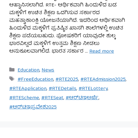
ಆಹ್ವಾನಿಸಲಾಗಿದೆ. RTE- ಆರ್ಥಿಕವಾಗಿ ಹಿಂದುಳಿದ ಬಡ
ಮಕ್ಕಳಿಗೆ ಉಚಿತ ಶಿಕ್ಷಣ ಒದಗಿಸುವ ಸರ್ಕಾರದ
ಮಹತ್ವಾಕಾಂಕ್ಷಿ ಯೋಜನೆಯಾಗಿದೆ. ಇದರಿಂದ ಆರ್ಥಿಕವಾಗಿ
ಹಿಂದುಳಿದ ಮಕ್ಕಳಿಗೆ ಪ್ರತಿಷ್ಠಿತ ಖಾಸಗಿ ಶಾಲೆಗಳಲ್ಲಿ ಉಚಿತ
ಶಿಕ್ಷಣ ಪಡೆಯಬಹುದು. ಪೋಷಕರಿಗೆ ಯಾವುದೇ ಶುಲ್ಕ
ಭಾರವಿಲ್ಲದೆ ಮಕ್ಕಳಿಗೆ ಉತ್ತಮ ಶಿಕ್ಷಣ ನೀಡಲು
ಅನುಕೂಲವಾಗಲಿದೆ. ಭಾರತ ಸರ್ಕಾರ …
Read more
Categories
Education
,
News
Tags
#FreeEducation
,
#RTE2025
,
#RTEAdmission2025
,
#RTEApplication
,
#RTEDetails
,
#RTELottery
,
#RTEScheme
,
#RTESeat
,
#ಆರ್‌ಟಿಇಅರ್ಜಿ
,
#ಆರ್‌ಟಿಇಪ್ರವೇಶ2025