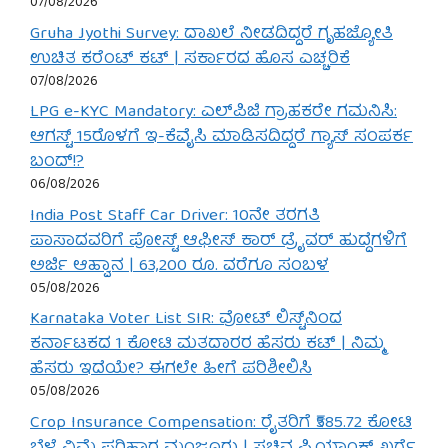
07/08/2026
Gruha Jyothi Survey: ದಾಖಲೆ ನೀಡದಿದ್ದರೆ ಗೃಹಜ್ಯೋತಿ
ಉಚಿತ ಕರೆಂಟ್ ಕಟ್ | ಸರ್ಕಾರದ ಹೊಸ ಎಚ್ಚರಿಕೆ
07/08/2026
LPG e-KYC Mandatory: ಎಲ್‌ಪಿಜಿ ಗ್ರಾಹಕರೇ ಗಮನಿಸಿ:
ಆಗಸ್ಟ್ 15ರೊಳಗೆ ಇ-ಕೆವೈಸಿ ಮಾಡಿಸದಿದ್ದರೆ ಗ್ಯಾಸ್ ಸಂಪರ್ಕ
ಬಂದ್!?
06/08/2026
India Post Staff Car Driver: 10ನೇ ತರಗತಿ
ಪಾಸಾದವರಿಗೆ ಪೋಸ್ಟ್ ಆಫೀಸ್ ಕಾರ್ ಡ್ರೈವರ್ ಹುದ್ದೆಗಳಿಗೆ
ಅರ್ಜಿ ಆಹ್ವಾನ | 63,200 ರೂ. ವರೆಗೂ ಸಂಬಳ
05/08/2026
Karnataka Voter List SIR: ವೋಟ್ ಲಿಸ್ಟ್‌ನಿಂದ
ಕರ್ನಾಟಕದ 1 ಕೋಟಿ ಮತದಾರರ ಹೆಸರು ಕಟ್ | ನಿಮ್ಮ
ಹೆಸರು ಇದೆಯೇ? ಈಗಲೇ ಹೀಗೆ ಪರಿಶೀಲಿಸಿ
05/08/2026
Crop Insurance Compensation: ರೈತರಿಗೆ ₹585.72 ಕೋಟಿ