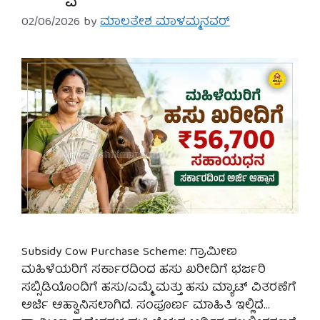
02/06/2026
by
ಮಾಲತೇಶ ಮಾಳಮ್ಮನವರ್
Subsidy Cow Purchase Scheme: ಗ್ರಾಮೀಣ
ಮಹಿಳೆಯರಿಗೆ ಸರ್ಕಾರದಿಂದ ಹಸು ಖರೀದಿಗೆ ಭರ್ಜರಿ
ಸಬ್ಸಿಡಿಯೊಂದಿಗೆ ಹಸು/ಎಮ್ಮೆ ಮತ್ತು ಹಸು ಮ್ಯಾಟ್ ವಿತರಣೆಗೆ
ಅರ್ಜಿ ಆಹ್ವಾನಿಸಲಾಗಿದೆ. ಸಂಪೂರ್ಣ ಮಾಹಿತಿ ಇಲ್ಲಿದೆ…