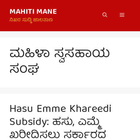
Skip
MAHITI MANE
to
Menu
content
ನಿಖರ ಸುದ್ದಿ ಜಾಲತಾಣ
ಮಹಿಳಾ ಸ್ವಸಹಾಯ
ಸಂಘ
Hasu Emme Khareedi
Subsidy: ಹಸು, ಎಮ್ಮೆ
ಖರೀದಿಸಲು ಸರ್ಕಾರದ