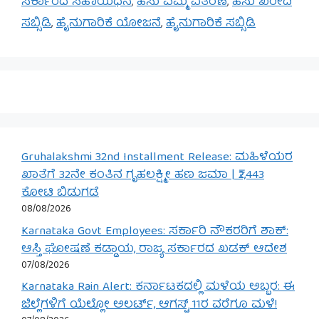
ಸರ್ಕಾರದ ಸಹಾಯಧನ
,
ಹಸು ಎಮ್ಮೆ ವಿತರಣೆ
,
ಹಸು ಖರೀದಿ
ಸಬ್ಸಿಡಿ
,
ಹೈನುಗಾರಿಕೆ ಯೋಜನೆ
,
ಹೈನುಗಾರಿಕೆ ಸಬ್ಸಿಡಿ
Gruhalakshmi 32nd Installment Release: ಮಹಿಳೆಯರ
ಖಾತೆಗೆ 32ನೇ ಕಂತಿನ ಗೃಹಲಕ್ಷ್ಮೀ ಹಣ ಜಮಾ | ₹2,443
ಕೋಟಿ ಬಿಡುಗಡೆ
08/08/2026
Karnataka Govt Employees: ಸರ್ಕಾರಿ ನೌಕರರಿಗೆ ಶಾಕ್:
ಆಸ್ತಿ ಘೋಷಣೆ ಕಡ್ಡಾಯ, ರಾಜ್ಯ ಸರ್ಕಾರದ ಖಡಕ್ ಆದೇಶ
07/08/2026
Karnataka Rain Alert: ಕರ್ನಾಟಕದಲ್ಲಿ ಮಳೆಯ ಅಬ್ಬರ: ಈ
ಜಿಲ್ಲೆಗಳಿಗೆ ಯೆಲ್ಲೋ ಅಲರ್ಟ್, ಆಗಸ್ಟ್ 11ರ ವರೆಗೂ ಮಳೆ!