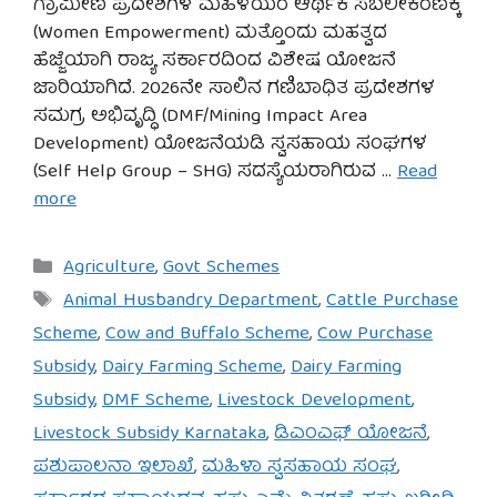
ಗ್ರಾಮೀಣ ಪ್ರದೇಶಗಳ ಮಹಿಳೆಯರ ಆರ್ಥಿಕ ಸಬಲೀಕರಣಕ್ಕೆ
(Women Empowerment) ಮತ್ತೊಂದು ಮಹತ್ವದ
ಹೆಜ್ಜೆಯಾಗಿ ರಾಜ್ಯ ಸರ್ಕಾರದಿಂದ ವಿಶೇಷ ಯೋಜನೆ
ಜಾರಿಯಾಗಿದೆ. 2026ನೇ ಸಾಲಿನ ಗಣಿಬಾಧಿತ ಪ್ರದೇಶಗಳ
ಸಮಗ್ರ ಅಭಿವೃದ್ಧಿ (DMF/Mining Impact Area
Development) ಯೋಜನೆಯಡಿ ಸ್ವಸಹಾಯ ಸಂಘಗಳ
(Self Help Group – SHG) ಸದಸ್ಯೆಯರಾಗಿರುವ …
Read
more
Categories
Agriculture
,
Govt Schemes
Tags
Animal Husbandry Department
,
Cattle Purchase
Scheme
,
Cow and Buffalo Scheme
,
Cow Purchase
Subsidy
,
Dairy Farming Scheme
,
Dairy Farming
Subsidy
,
DMF Scheme
,
Livestock Development
,
Livestock Subsidy Karnataka
,
ಡಿಎಂಎಫ್ ಯೋಜನೆ
,
ಪಶುಪಾಲನಾ ಇಲಾಖೆ
,
ಮಹಿಳಾ ಸ್ವಸಹಾಯ ಸಂಘ
,