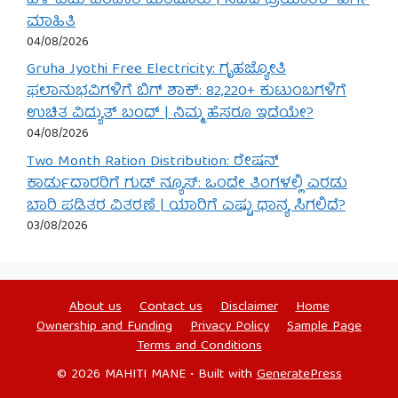
ಬೆಳೆ ವಿಮೆ ಪರಿಹಾರ ಮಂಜೂರು | ಸಚಿವ ಪ್ರಿಯಾಂಕ್ ಖರ್ಗೆ
ಮಾಹಿತಿ
04/08/2026
Gruha Jyothi Free Electricity: ಗೃಹಜ್ಯೋತಿ
ಫಲಾನುಭವಿಗಳಿಗೆ ಬಿಗ್ ಶಾಕ್: 82,220+ ಕುಟುಂಬಗಳಿಗೆ
ಉಚಿತ ವಿದ್ಯುತ್ ಬಂದ್ | ನಿಮ್ಮ ಹೆಸರೂ ಇದೆಯೇ?
04/08/2026
Two Month Ration Distribution: ರೇಷನ್
ಕಾರ್ಡುದಾರರಿಗೆ ಗುಡ್ ನ್ಯೂಸ್: ಒಂದೇ ತಿಂಗಳಲ್ಲಿ ಎರಡು
ಬಾರಿ ಪಡಿತರ ವಿತರಣೆ | ಯಾರಿಗೆ ಎಷ್ಟು ಧಾನ್ಯ ಸಿಗಲಿದೆ?
03/08/2026
About us
Contact us
Disclaimer
Home
Ownership and Funding
Privacy Policy
Sample Page
Terms and Conditions
© 2026 MAHITI MANE
• Built with
GeneratePress