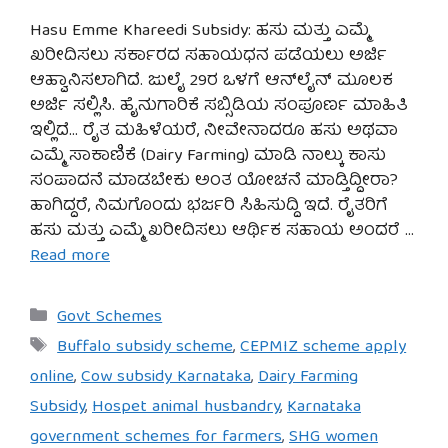
Hasu Emme Khareedi Subsidy: ಹಸು ಮತ್ತು ಎಮ್ಮೆ
ಖರೀದಿಸಲು ಸರ್ಕಾರದ ಸಹಾಯಧನ ಪಡೆಯಲು ಅರ್ಜಿ
ಆಹ್ವಾನಿಸಲಾಗಿದೆ. ಜುಲೈ 29ರ ಒಳಗೆ ಆನ್‌ಲೈನ್ ಮೂಲಕ
ಅರ್ಜಿ ಸಲ್ಲಿಸಿ. ಹೈನುಗಾರಿಕೆ ಸಬ್ಸಿಡಿಯ ಸಂಪೂರ್ಣ ಮಾಹಿತಿ
ಇಲ್ಲಿದೆ… ರೈತ ಮಹಿಳೆಯರೆ, ನೀವೇನಾದರೂ ಹಸು ಅಥವಾ
ಎಮ್ಮೆ ಸಾಕಾಣಿಕೆ (Dairy Farming) ಮಾಡಿ ನಾಲ್ಕು ಕಾಸು
ಸಂಪಾದನೆ ಮಾಡಬೇಕು ಅಂತ ಯೋಚನೆ ಮಾಡ್ತಿದ್ದೀರಾ?
ಹಾಗಿದ್ದರೆ, ನಿಮಗೊಂದು ಭರ್ಜರಿ ಸಿಹಿಸುದ್ದಿ ಇದೆ. ರೈತರಿಗೆ
ಹಸು ಮತ್ತು ಎಮ್ಮೆ ಖರೀದಿಸಲು ಆರ್ಥಿಕ ಸಹಾಯ ಅಂದರೆ …
Read more
Categories
Govt Schemes
Tags
Buffalo subsidy scheme
,
CEPMIZ scheme apply
online
,
Cow subsidy Karnataka
,
Dairy Farming
Subsidy
,
Hospet animal husbandry
,
Karnataka
government schemes for farmers
,
SHG women