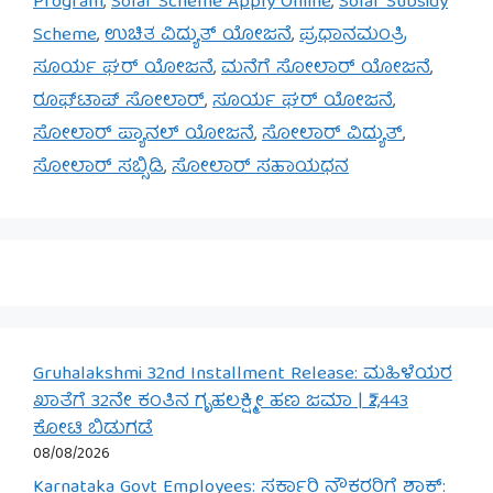
Program
,
Solar Scheme Apply Online
,
Solar Subsidy
Scheme
,
ಉಚಿತ ವಿದ್ಯುತ್ ಯೋಜನೆ
,
ಪ್ರಧಾನಮಂತ್ರಿ
ಸೂರ್ಯ ಘರ್ ಯೋಜನೆ
,
ಮನೆಗೆ ಸೋಲಾರ್ ಯೋಜನೆ
,
ರೂಫ್‌ಟಾಪ್ ಸೋಲಾರ್
,
ಸೂರ್ಯ ಘರ್ ಯೋಜನೆ
,
ಸೋಲಾರ್ ಪ್ಯಾನಲ್ ಯೋಜನೆ
,
ಸೋಲಾರ್ ವಿದ್ಯುತ್
,
ಸೋಲಾರ್ ಸಬ್ಸಿಡಿ
,
ಸೋಲಾರ್ ಸಹಾಯಧನ
Gruhalakshmi 32nd Installment Release: ಮಹಿಳೆಯರ
ಖಾತೆಗೆ 32ನೇ ಕಂತಿನ ಗೃಹಲಕ್ಷ್ಮೀ ಹಣ ಜಮಾ | ₹2,443
ಕೋಟಿ ಬಿಡುಗಡೆ
08/08/2026
Karnataka Govt Employees: ಸರ್ಕಾರಿ ನೌಕರರಿಗೆ ಶಾಕ್: