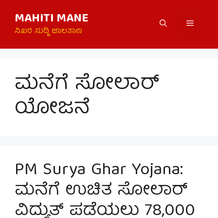
Skip
MAHITI MANE
to
Menu
content
ನಿಖರ ಸುದ್ದಿ ಜಾಲತಾಣ
ಮನೆಗೆ ಸೋಲಾರ್
ಯೋಜನೆ
PM Surya Ghar Yojana:
ಮನೆಗೆ ಉಚಿತ ಸೋಲಾರ್
ವಿದ್ಯುತ್ ಪಡೆಯಲು 78,000