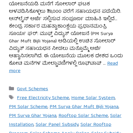
ಯೋಜನೆಯಡಿ ಮನೆಗೆ ಸೋಲಾರ್ ಘಟಕ
ಅಳವಡಿಸಿಕೊಳ್ಳಲು ₹78,000 ವರೆಗೆ ಸಹಾಯಧನ ಪಡೆಯಿರಿ.
ಆನ್‌ಲೈನ್ ಅರ್ಜಿ ಸಲ್ಲಿಸುವ ಸಂಪೂರ್ಣ ಮಾಹಿತಿ ಇಲ್ಲಿದೆ…
ಕೇಂದ್ರ ಸರ್ಕಾರ ಮಹತ್ವಾಕಾಂಕ್ಷೆಯ ಪ್ರಧಾನಮಂತ್ರಿ
ಸೂರ್ಯ ಘರ್: ಮುಫ್ತ್ ವಿದ್ಯುತ್ ಯೋಜನೆ (PM Surya
Ghar Muft Bijli Yojana) ಅಡಿಯಲ್ಲಿ ಉಚಿತ ಸೋಲಾರ್
ವಿದ್ಯುತ್ ಸಹಾಯಧನ ನೀಡಲು ಮತ್ತೊಮ್ಮೆ ಅರ್ಜಿ
ಆಹ್ವಾನಿಸಲಾಗಿದೆ. ಈ ಯೋಜನೆಯ ಮೂಲಕ ದೇಶದ ಒಂದು
ಕೋಟಿ ಮನೆಗಳ ಮೇಲ್ಚಾವಣಿಗಳಲ್ಲಿ ರೂಫ್‌ಟಾಪ್ …
Read
more
Categories
Govt Schemes
Tags
Free Electricity Scheme
,
Home Solar System
,
PM Solar Scheme
,
PM Surya Ghar Muft Bijli Yojana
,
PM Surya Ghar Yojana
,
Rooftop Solar Scheme
,
Solar
Installation
,
Solar Panel Subsidy
,
Solar Rooftop