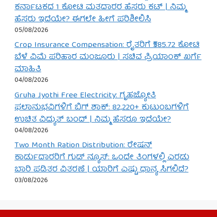
ಕರ್ನಾಟಕದ 1 ಕೋಟಿ ಮತದಾರರ ಹೆಸರು ಕಟ್ | ನಿಮ್ಮ
ಹೆಸರು ಇದೆಯೇ? ಈಗಲೇ ಹೀಗೆ ಪರಿಶೀಲಿಸಿ
05/08/2026
Crop Insurance Compensation: ರೈತರಿಗೆ ₹585.72 ಕೋಟಿ
ಬೆಳೆ ವಿಮೆ ಪರಿಹಾರ ಮಂಜೂರು | ಸಚಿವ ಪ್ರಿಯಾಂಕ್ ಖರ್ಗೆ
ಮಾಹಿತಿ
04/08/2026
Gruha Jyothi Free Electricity: ಗೃಹಜ್ಯೋತಿ
ಫಲಾನುಭವಿಗಳಿಗೆ ಬಿಗ್ ಶಾಕ್: 82,220+ ಕುಟುಂಬಗಳಿಗೆ
ಉಚಿತ ವಿದ್ಯುತ್ ಬಂದ್ | ನಿಮ್ಮ ಹೆಸರೂ ಇದೆಯೇ?
04/08/2026
Two Month Ration Distribution: ರೇಷನ್
ಕಾರ್ಡುದಾರರಿಗೆ ಗುಡ್ ನ್ಯೂಸ್: ಒಂದೇ ತಿಂಗಳಲ್ಲಿ ಎರಡು
ಬಾರಿ ಪಡಿತರ ವಿತರಣೆ | ಯಾರಿಗೆ ಎಷ್ಟು ಧಾನ್ಯ ಸಿಗಲಿದೆ?
03/08/2026