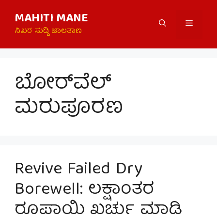
Skip
MAHITI MANE
to
Menu
content
ನಿಖರ ಸುದ್ದಿ ಜಾಲತಾಣ
ಬೋರ್‌ವೆಲ್
ಮರುಪೂರಣ
Revive Failed Dry
Borewell: ಲಕ್ಷಾಂತರ
ರೂಪಾಯಿ ಖರ್ಚು ಮಾಡಿ