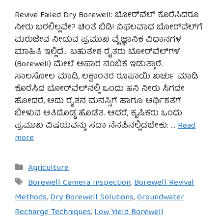
Revive Failed Dry Borewell: ಬೋರ್‌ವೆಲ್ ಕೊರೆಸಿದರೂ
ನೀರು ಬರಲಿಲ್ಲವೇ? ಚಿಂತೆ ಬಿಡಿ! ವಿಫಲವಾದ ಬೋರ್‌ವೆಲ್‌ಗೆ
ಮರುಜೀವ ನೀಡುವ ಪ್ರಮುಖ ವೈಜ್ಞಾನಿಕ ವಿಧಾನಗಳ
ಮಾಹಿತಿ ಇಲ್ಲಿದೆ… ಬಹುತೇಕ ರೈತರು ಬೋರ್‌ವೆಲ್‌ಗಳ
(Borewell) ಮೇಲೆ ಅಪಾರ ನಂಬಿಕೆ ಇಡುತ್ತಾರೆ.
ಸಾಲಸೋಲ ಮಾಡಿ, ಲಕ್ಷಾಂತರ ರೂಪಾಯಿ ಖರ್ಚು ಮಾಡಿ
ಕೊರೆಸಿದ ಬೋರ್‌ವೆಲ್‌ನಲ್ಲಿ ಒಂದು ಹನಿ ನೀರು ಸಿಗದೇ
ಹೋದರೆ, ಅದು ರೈತನ ಮನಸ್ಸಿಗೆ ಹಾಗೂ ಆರ್ಥಿಕತೆಗೆ
ಬೀಳುವ ಅತಿದೊಡ್ಡ ಹೊಡೆತ. ಆದರೆ, ಕೃಷಿಕರು ಒಂದು
ಪ್ರಮುಖ ವಿಷಯವನ್ನು ಸದಾ ನೆನಪಿನಲ್ಲಿಡಬೇಕು: …
Read
more
Categories
Agriculture
Tags
Borewell Camera Inspection
,
Borewell Revival
Methods
,
Dry Borewell Solutions
,
Groundwater
Recharge Techniques
,
Low Yield Borewell