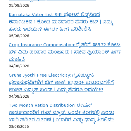
05/08/2026
Karnataka Voter List SIR: ವೋಟ್ ಲಿಸ್ಟ್‌ನಿಂದ
ಕರ್ನಾಟಕದ 1 ಕೋಟಿ ಮತದಾರರ ಹೆಸರು ಕಟ್ | ನಿಮ್ಮ
ಹೆಸರು ಇದೆಯೇ? ಈಗಲೇ ಹೀಗೆ ಪರಿಶೀಲಿಸಿ
05/08/2026
Crop Insurance Compensation: ರೈತರಿಗೆ ₹585.72 ಕೋಟಿ
ಬೆಳೆ ವಿಮೆ ಪರಿಹಾರ ಮಂಜೂರು | ಸಚಿವ ಪ್ರಿಯಾಂಕ್ ಖರ್ಗೆ
ಮಾಹಿತಿ
04/08/2026
Gruha Jyothi Free Electricity: ಗೃಹಜ್ಯೋತಿ
ಫಲಾನುಭವಿಗಳಿಗೆ ಬಿಗ್ ಶಾಕ್: 82,220+ ಕುಟುಂಬಗಳಿಗೆ
ಉಚಿತ ವಿದ್ಯುತ್ ಬಂದ್ | ನಿಮ್ಮ ಹೆಸರೂ ಇದೆಯೇ?
04/08/2026
Two Month Ration Distribution: ರೇಷನ್
ಕಾರ್ಡುದಾರರಿಗೆ ಗುಡ್ ನ್ಯೂಸ್: ಒಂದೇ ತಿಂಗಳಲ್ಲಿ ಎರಡು
ಬಾರಿ ಪಡಿತರ ವಿತರಣೆ | ಯಾರಿಗೆ ಎಷ್ಟು ಧಾನ್ಯ ಸಿಗಲಿದೆ?
03/08/2026