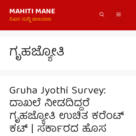
Skip
MAHITI MANE
to
Menu
content
ನಿಖರ ಸುದ್ದಿ ಜಾಲತಾಣ
ಗೃಹಜ್ಯೋತಿ
Gruha Jyothi Survey:
ದಾಖಲೆ ನೀಡದಿದ್ದರೆ
ಗೃಹಜ್ಯೋತಿ ಉಚಿತ ಕರೆಂಟ್
ಕಟ್ | ಸರ್ಕಾರದ ಹೊಸ