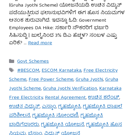
(Gruha Jyothi Scheme) ಯೋಜನೆಯಡಿ ಉಚಿತ ವಿದ್ಯುತ್
ಪಡೆಯುತ್ತಿರುವ ಫಲಾನುಭವಿಗಳಿಗೆ ಈಗ ಹೊಸ ನಿಯಮಗಳ
ಆತಂಕ ಶುರುವಾಗಿದೆ. ಇದನ್ನೂ ಓದಿ: Government
Employees DA Hike: ಸರ್ಕಾರಿ ನೌಕರರಿಗೆ ಭರ್ಜರಿ
ಸಿಹಿಸುದ್ದಿ | ಜುಲೈನಿಂದ 3% ಡಿಎ ಹೆಚ್ಚಳ? ಸಂಬಳ ಎಷ್ಟು
ಏರಿಕೆ? …
Read more
Categories
Govt Schemes
Tags
#BESCOM
,
ESCOM Karnataka
,
Free Electricity
Scheme
,
Free Power Scheme
,
Gruha Jyothi
,
Gruha
Jyothi Scheme
,
Gruha Jyothi Verification
,
Karnataka
Free Electricity
,
Rental Agreement
,
ಉಚಿತ ಕರೆಂಟ್
,
ಉಚಿತ ವಿದ್ಯುತ್
,
ಎಸ್ಕಾಂ
,
ಗೃಹಜ್ಯೋತಿ
,
ಗೃಹಜ್ಯೋತಿ ದಾಖಲೆ
ಪರಿಶೀಲನೆ
,
ಗೃಹಜ್ಯೋತಿ ನೋಂದಣಿ
,
ಗೃಹಜ್ಯೋತಿ
ಬಾಡಿಗೆದಾರರು
,
ಗೃಹಜ್ಯೋತಿ ಯೋಜನೆ
,
ಗೃಹಜ್ಯೋತಿ ಹೊಸ
ನಿಯಮ
,
ಬೆಸ್ಕಾಂ
,
ವಿದ್ಯುತ್ ಯೋಜನೆ