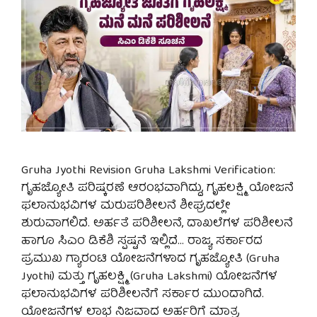
Gruha Jyothi Revision Gruha Lakshmi Verification:
ಗೃಹಜ್ಯೋತಿ ಪರಿಷ್ಕರಣೆ ಆರಂಭವಾಗಿದ್ದು, ಗೃಹಲಕ್ಷ್ಮಿ ಯೋಜನೆ
ಫಲಾನುಭವಿಗಳ ಮರುಪರಿಶೀಲನೆ ಶೀಘ್ರದಲ್ಲೇ
ಶುರುವಾಗಲಿದೆ. ಅರ್ಹತೆ ಪರಿಶೀಲನೆ, ದಾಖಲೆಗಳ ಪರಿಶೀಲನೆ
ಹಾಗೂ ಸಿಎಂ ಡಿಕೆಶಿ ಸ್ಪಷ್ಟನೆ ಇಲ್ಲಿದೆ… ರಾಜ್ಯ ಸರ್ಕಾರದ
ಪ್ರಮುಖ ಗ್ಯಾರಂಟಿ ಯೋಜನೆಗಳಾದ ಗೃಹಜ್ಯೋತಿ (Gruha
Jyothi) ಮತ್ತು ಗೃಹಲಕ್ಷ್ಮಿ (Gruha Lakshmi) ಯೋಜನೆಗಳ
ಫಲಾನುಭವಿಗಳ ಪರಿಶೀಲನೆಗೆ ಸರ್ಕಾರ ಮುಂದಾಗಿದೆ.
ಯೋಜನೆಗಳ ಲಾಭ ನಿಜವಾದ ಅರ್ಹರಿಗೆ ಮಾತ್ರ