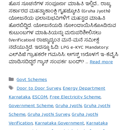
ಹೊಸ ಸೂಚನೆಗಳ ಸಂಪೂರ್ಣ ಮಾಹಿತಿ ಇಲ್ಲಿದೆ… ರಾಜ್ಯ
ಸರ್ಕಾರದ ಮಹತ್ವಾಕಾಂಕ್ಷಿ ಗೃಹಜ್ಯೋತಿ (Gruha Jyothi)
ಯೋಜನೆಯ ಫಲಾನುಭವಿಗಳಿಗೆ ಮಹತ್ವದ ಮಾಹಿತಿ
ಹೊರಬಿದ್ದಿದೆ. ಯೋಜನೆಯಡಿ ನೋಂದಾಯಿಸಿಕೊAಡಿರುವ
ಕುಟುಂಬಗಳ ಮಾಹಿತಿಯನ್ನು ಮರುಪರಿಶೀಲಿಸಲು
(Verification) ರಾಜ್ಯಾದ್ಯಂತ ಮನೆ-ಮನೆ ಸಮೀಕ್ಷೆ
ನಡೆಯುತ್ತಿದೆ. ಇದನ್ನೂ ಓದಿ: LPG e-KYC Mandatory:
ಎಲ್‌ಪಿಜಿ ಗ್ರಾಹಕರೇ ಗಮನಿಸಿ: ಆಗಸ್ಟ್ 15ರೊಳಗೆ ಇ-ಕೆವೈಸಿ
ಮಾಡಿಸದಿದ್ದರೆ ಗ್ಯಾಸ್ ಸಂಪರ್ಕ ಬಂದ್!? …
Read more
Categories
Govt Schemes
Tags
Door to Door Survey
,
Energy Department
Karnataka
,
ESCOM
,
Free Electricity Scheme
,
Government Scheme
,
Gruha Jyothi
,
Gruha Jyothi
Scheme
,
Gruha Jyothi Survey
,
Gruha Jyothi
Verification
,
Karnataka Government
,
Karnataka