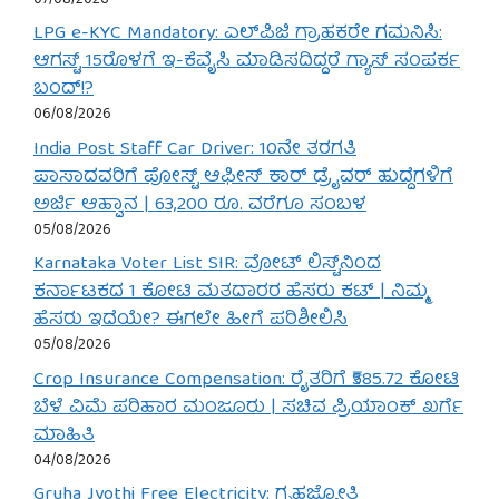
LPG e-KYC Mandatory: ಎಲ್‌ಪಿಜಿ ಗ್ರಾಹಕರೇ ಗಮನಿಸಿ:
ಆಗಸ್ಟ್ 15ರೊಳಗೆ ಇ-ಕೆವೈಸಿ ಮಾಡಿಸದಿದ್ದರೆ ಗ್ಯಾಸ್ ಸಂಪರ್ಕ
ಬಂದ್!?
06/08/2026
India Post Staff Car Driver: 10ನೇ ತರಗತಿ
ಪಾಸಾದವರಿಗೆ ಪೋಸ್ಟ್ ಆಫೀಸ್ ಕಾರ್ ಡ್ರೈವರ್ ಹುದ್ದೆಗಳಿಗೆ
ಅರ್ಜಿ ಆಹ್ವಾನ | 63,200 ರೂ. ವರೆಗೂ ಸಂಬಳ
05/08/2026
Karnataka Voter List SIR: ವೋಟ್ ಲಿಸ್ಟ್‌ನಿಂದ
ಕರ್ನಾಟಕದ 1 ಕೋಟಿ ಮತದಾರರ ಹೆಸರು ಕಟ್ | ನಿಮ್ಮ
ಹೆಸರು ಇದೆಯೇ? ಈಗಲೇ ಹೀಗೆ ಪರಿಶೀಲಿಸಿ
05/08/2026
Crop Insurance Compensation: ರೈತರಿಗೆ ₹585.72 ಕೋಟಿ
ಬೆಳೆ ವಿಮೆ ಪರಿಹಾರ ಮಂಜೂರು | ಸಚಿವ ಪ್ರಿಯಾಂಕ್ ಖರ್ಗೆ
ಮಾಹಿತಿ
04/08/2026
Gruha Jyothi Free Electricity: ಗೃಹಜ್ಯೋತಿ