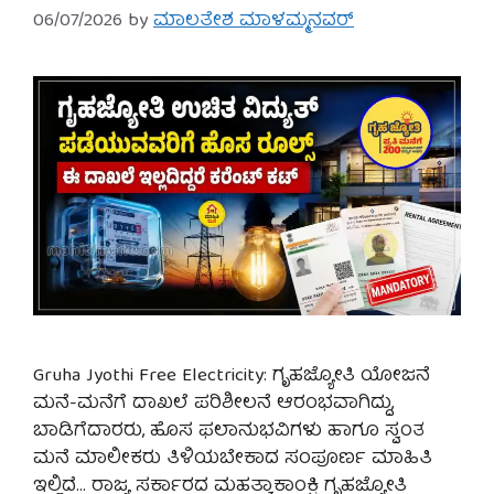
06/07/2026
by
ಮಾಲತೇಶ ಮಾಳಮ್ಮನವರ್
Gruha Jyothi Free Electricity: ಗೃಹಜ್ಯೋತಿ ಯೋಜನೆ
ಮನೆ-ಮನೆಗೆ ದಾಖಲೆ ಪರಿಶೀಲನೆ ಆರಂಭವಾಗಿದ್ದು,
ಬಾಡಿಗೆದಾರರು, ಹೊಸ ಫಲಾನುಭವಿಗಳು ಹಾಗೂ ಸ್ವಂತ
ಮನೆ ಮಾಲೀಕರು ತಿಳಿಯಬೇಕಾದ ಸಂಪೂರ್ಣ ಮಾಹಿತಿ
ಇಲ್ಲಿದೆ… ರಾಜ್ಯ ಸರ್ಕಾರದ ಮಹತ್ವಾಕಾಂಕ್ಷಿ ಗೃಹಜ್ಯೋತಿ