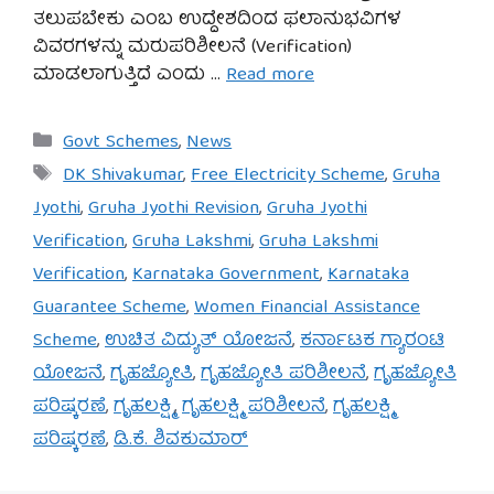
ತಲುಪಬೇಕು ಎಂಬ ಉದ್ದೇಶದಿಂದ ಫಲಾನುಭವಿಗಳ
ವಿವರಗಳನ್ನು ಮರುಪರಿಶೀಲನೆ (Verification)
ಮಾಡಲಾಗುತ್ತಿದೆ ಎಂದು …
Read more
Categories
Govt Schemes
,
News
Tags
DK Shivakumar
,
Free Electricity Scheme
,
Gruha
Jyothi
,
Gruha Jyothi Revision
,
Gruha Jyothi
Verification
,
Gruha Lakshmi
,
Gruha Lakshmi
Verification
,
Karnataka Government
,
Karnataka
Guarantee Scheme
,
Women Financial Assistance
Scheme
,
ಉಚಿತ ವಿದ್ಯುತ್ ಯೋಜನೆ
,
ಕರ್ನಾಟಕ ಗ್ಯಾರಂಟಿ
ಯೋಜನೆ
,
ಗೃಹಜ್ಯೋತಿ
,
ಗೃಹಜ್ಯೋತಿ ಪರಿಶೀಲನೆ
,
ಗೃಹಜ್ಯೋತಿ
ಪರಿಷ್ಕರಣೆ
,
ಗೃಹಲಕ್ಷ್ಮಿ
,
ಗೃಹಲಕ್ಷ್ಮಿ ಪರಿಶೀಲನೆ
,
ಗೃಹಲಕ್ಷ್ಮಿ
ಪರಿಷ್ಕರಣೆ
,
ಡಿ.ಕೆ. ಶಿವಕುಮಾರ್