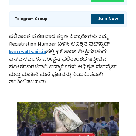
Join Now
Telegram Group
ಫಲಿತಾಂಶ ಪ್ರಕಟವಾದ ತಕ್ಷಣ ವಿದ್ಯಾರ್ಥಿಗಳು ತಮ್ಮ
Registration Number ಬಳಸಿ ಅಧಿಕೃತ ವೆಬ್‌ಸೈಟ್
karresults.nic.in
ನಲ್ಲಿ ಫಲಿತಾಂಶ ವೀಕ್ಷಿಸಬಹುದು.
ಎಸ್‌ಎಸ್‌ಎಲ್‌ಸಿ ಪರೀಕ್ಷೆ-2 ಫಲಿತಾಂಶದ ಇತ್ತೀಚಿನ
ನವೀಕರಣಗಳಿಗಾಗಿ ವಿದ್ಯಾರ್ಥಿಗಳು ಅಧಿಕೃತ ವೆಬ್‌ಸೈಟ್
ಮತ್ತು ಮಾಹಿತಿ ಮನೆ ಪುಟವನ್ನು ನಿಯಮಿತವಾಗಿ
ಪರಿಶೀಲಿಸಬಹುದು.