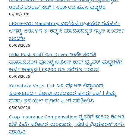
Gruha Jyothi Survey: ದಾಖಲೆ ನೀಡದಿದ್ದರೆ ಗೃಹಜ್ಯೋತಿ
ಉಚಿತ ಕರೆಂಟ್ ಕಟ್ | ಸರ್ಕಾರದ ಹೊಸ ಎಚ್ಚರಿಕೆ
07/08/2026
LPG e-KYC Mandatory: ಎಲ್‌ಪಿಜಿ ಗ್ರಾಹಕರೇ ಗಮನಿಸಿ:
ಆಗಸ್ಟ್ 15ರೊಳಗೆ ಇ-ಕೆವೈಸಿ ಮಾಡಿಸದಿದ್ದರೆ ಗ್ಯಾಸ್ ಸಂಪರ್ಕ
ಬಂದ್!?
06/08/2026
India Post Staff Car Driver: 10ನೇ ತರಗತಿ
ಪಾಸಾದವರಿಗೆ ಪೋಸ್ಟ್ ಆಫೀಸ್ ಕಾರ್ ಡ್ರೈವರ್ ಹುದ್ದೆಗಳಿಗೆ
ಅರ್ಜಿ ಆಹ್ವಾನ | 63,200 ರೂ. ವರೆಗೂ ಸಂಬಳ
05/08/2026
Karnataka Voter List SIR: ವೋಟ್ ಲಿಸ್ಟ್‌ನಿಂದ
ಕರ್ನಾಟಕದ 1 ಕೋಟಿ ಮತದಾರರ ಹೆಸರು ಕಟ್ | ನಿಮ್ಮ
ಹೆಸರು ಇದೆಯೇ? ಈಗಲೇ ಹೀಗೆ ಪರಿಶೀಲಿಸಿ
05/08/2026
Crop Insurance Compensation: ರೈತರಿಗೆ ₹585.72 ಕೋಟಿ
ಬೆಳೆ ವಿಮೆ ಪರಿಹಾರ ಮಂಜೂರು | ಸಚಿವ ಪ್ರಿಯಾಂಕ್ ಖರ್ಗೆ
ಮಾಹಿತಿ