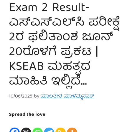
Exam 2 Result-
ಎಸ್‌ಎಸ್‌ಎಲ್‌ಸಿ ಪರೀಕ್ಷೆ
2ರ ಫಲಿತಾಂಶ ಜೂನ್
20ರೊಳಗೆ ಪ್ರಕಟ |
KSEAB ಮಹತ್ವದ
ಮಾಹಿತಿ ಇಲ್ಲಿದೆ…
10/06/2025
by
ಮಾಲತೇಶ ಮಾಳಮ್ಮನವರ್
Spread the love