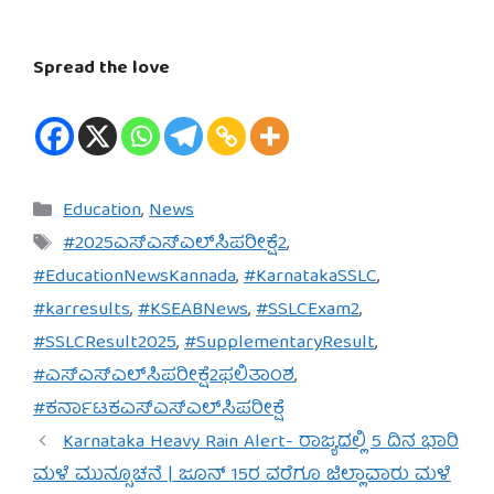
Spread the love
Categories
Education
,
News
Tags
#2025ಎಸ್‌ಎಸ್‌ಎಲ್‌ಸಿಪರೀಕ್ಷೆ2
,
#EducationNewsKannada
,
#KarnatakaSSLC
,
#karresults
,
#KSEABNews
,
#SSLCExam2
,
#SSLCResult2025
,
#SupplementaryResult
,
#ಎಸ್‌ಎಸ್‌ಎಲ್‌ಸಿಪರೀಕ್ಷೆ2ಫಲಿತಾಂಶ
,
#ಕರ್ನಾಟಕಎಸ್‌ಎಸ್‌ಎಲ್‌ಸಿಪರೀಕ್ಷೆ
Karnataka Heavy Rain Alert- ರಾಜ್ಯದಲ್ಲಿ 5 ದಿನ ಭಾರಿ
ಮಳೆ ಮುನ್ಸೂಚನೆ | ಜೂನ್ 15ರ ವರೆಗೂ ಜಿಲ್ಲಾವಾರು ಮಳೆ