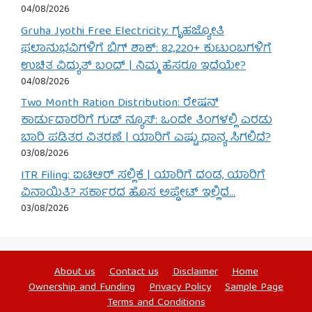
04/08/2026
Gruha Jyothi Free Electricity: ಗೃಹಜ್ಯೋತಿ
ಫಲಾನುಭವಿಗಳಿಗೆ ಬಿಗ್ ಶಾಕ್: 82,220+ ಕುಟುಂಬಗಳಿಗೆ
ಉಚಿತ ವಿದ್ಯುತ್ ಬಂದ್ | ನಿಮ್ಮ ಹೆಸರೂ ಇದೆಯೇ?
04/08/2026
Two Month Ration Distribution: ರೇಷನ್
ಕಾರ್ಡುದಾರರಿಗೆ ಗುಡ್ ನ್ಯೂಸ್: ಒಂದೇ ತಿಂಗಳಲ್ಲಿ ಎರಡು
ಬಾರಿ ಪಡಿತರ ವಿತರಣೆ | ಯಾರಿಗೆ ಎಷ್ಟು ಧಾನ್ಯ ಸಿಗಲಿದೆ?
03/08/2026
ITR Filing: ಐಟಿಆರ್ ಸಲ್ಲಿಕೆ | ಯಾರಿಗೆ ದಂಡ, ಯಾರಿಗೆ
ವಿನಾಯಿತಿ? ಸರ್ಕಾರದ ಹೊಸ ಅಪ್ಡೇಟ್ ಇಲ್ಲಿದೆ…
03/08/2026
About us
Contact us
Disclaimer
Home
Ownership and Funding
Privacy Policy
Sample Page
Terms and Conditions