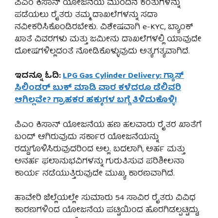
ಪಿಎಂ ಕಿಸಾನ್ ಯೋಜನೆಯ ಮುಂದಿನ ಕಂತುಗಳನ್ನು
ಪಡೆಯಲು ರೈತರು ತಮ್ಮ ದಾಖಲೆಗಳನ್ನು ಸದಾ
ನವೀಕರಿಸಿಕೊಂಡಿರಬೇಕು. ವಿಶೇಷವಾಗಿ e-KYC, ಬ್ಯಾಂಕ್
ಖಾತೆ ವಿವರಗಳು ಮತ್ತು ಜಮೀನು ದಾಖಲೆಗಳಲ್ಲಿ ಯಾವುದೇ
ದೋಷಗಳಿಲ್ಲದಂತೆ ನೋಡಿಕೊಳ್ಳುವುದು ಅತ್ಯಗತ್ಯವಾಗಿದೆ.
ಇದನ್ನೂ ಓದಿ:
LPG Gas Cylinder Delivery: ಗ್ಯಾಸ್
ಸಿಲಿಂಡರ್ ಬುಕ್ ಮಾಡಿ ವಾರ ಕಳೆದರೂ ಡೆಲಿವರಿ
ಆಗಿಲ್ಲವೇ? ಗ್ರಾಹಕರ ಹಕ್ಕುಗಳ ಬಗ್ಗೆ ತಿಳಿದುಕೊಳ್ಳಿ!
ಪಿಎಂ ಕಿಸಾನ್ ಯೋಜನೆಯ ಹಣ ಹಲವಾರು ರೈತರ ಖಾತೆಗೆ
ಬಂದ್ ಆಗಿರುವುದು ಸರ್ಕಾರ ಯೋಜನೆಯನ್ನು
ರದ್ದುಗೊಳಿಸಿರುವುದರಿಂದ ಅಲ್ಲ. ಬದಲಾಗಿ, ಅರ್ಹ ಮತ್ತು
ಅನರ್ಹ ಫಲಾನುಭವಿಗಳನ್ನು ಗುರುತಿಸುವ ಪರಿಶೀಲನಾ
ಕಾರ್ಯ ನಡೆಯುತ್ತಿರುವುದೇ ಮುಖ್ಯ ಕಾರಣವಾಗಿದೆ.
ಹಾವೇರಿ ಜಿಲ್ಲೆಯಲ್ಲೇ ಸುಮಾರು 54 ಸಾವಿರ ರೈತರು ವಿವಿಧ
ಕಾರಣಗಳಿಂದ ಯೋಜನೆಯ ಪಟ್ಟಿಯಿಂದ ಹೊರಗಿಡಲ್ಪಟ್ಟಿದ್ದು,