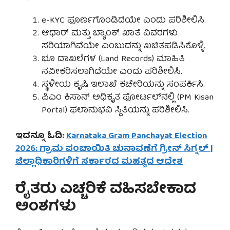
e-KYC ಪೂರ್ಣಗೊಂಡಿದೆಯೇ ಎಂದು ಪರಿಶೀಲಿಸಿ.
ಆಧಾರ್ ಮತ್ತು ಬ್ಯಾಂಕ್ ಖಾತೆ ವಿವರಗಳು
ಸರಿಯಾಗಿವೆಯೇ ಎಂಬುದನ್ನು ಖಚಿತಪಡಿಸಿಕೊಳ್ಳಿ.
ಭೂ ದಾಖಲೆಗಳ (Land Records) ಮಾಹಿತಿ
ನವೀಕರಿಸಲಾಗಿದೆಯೇ ಎಂದು ಪರಿಶೀಲಿಸಿ.
ಸ್ಥಳೀಯ ಕೃಷಿ ಇಲಾಖೆ ಕಚೇರಿಯನ್ನು ಸಂಪರ್ಕಿಸಿ.
ಪಿಎಂ ಕಿಸಾನ್ ಅಧಿಕೃತ ಪೋರ್ಟಲ್‌ನಲ್ಲಿ (PM Kisan
Portal) ಫಲಾನುಭವಿ ಸ್ಥಿತಿಯನ್ನು ಪರಿಶೀಲಿಸಿ.
ಇದನ್ನೂ ಓದಿ:
Karnataka Gram Panchayat Election
2026: ಗ್ರಾಮ ಪಂಚಾಯಿತಿ ಚುನಾವಣೆಗೆ ಗ್ರೀನ್ ಸಿಗ್ನಲ್ |
ಜಿಲ್ಲಾಧಿಕಾರಿಗಳಿಗೆ ಸರ್ಕಾರದ ಮಹತ್ವದ ಆದೇಶ
ರೈತರು ಎಚ್ಚರಿಕೆ ವಹಿಸಬೇಕಾದ
ಅಂಶಗಳು