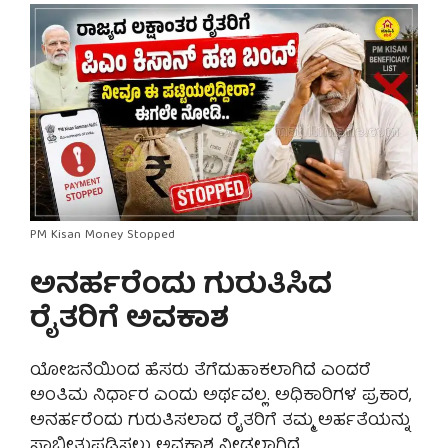
PM Kisan Money Stopped
ಅನರ್ಹರೆಂದು ಗುರುತಿಸಿದ
ರೈತರಿಗೆ ಅವಕಾಶ
ಯೋಜನೆಯಿಂದ ಹೆಸರು ತೆಗೆದುಹಾಕಲಾಗಿದೆ ಎಂದರೆ
ಅಂತಿಮ ನಿರ್ಧಾರ ಎಂದು ಅರ್ಥವಲ್ಲ. ಅಧಿಕಾರಿಗಳ ಪ್ರಕಾರ,
ಅನರ್ಹರೆಂದು ಗುರುತಿಸಲಾದ ರೈತರಿಗೆ ತಮ್ಮ ಅರ್ಹತೆಯನ್ನು
ಸಾಬೀತುಪಡಿಸಲು ಅವಕಾಶ ನೀಡಲಾಗಿದೆ.