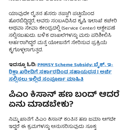
ಯಾವುದೇ ರೈತನ ಹೆಸರು ತಪ್ಪಾಗಿ ಪಟ್ಟಿಯಿಂದ
ಹೊರಬಿದ್ದಿದ್ದರೆ, ಅವರು ಸಂಬAಧಿಸಿದ ಕೃಷಿ ಇಲಾಖೆ ಕಚೇರಿ
ಅಥವಾ ಸೇವಾ ಕೇಂದ್ರದಲ್ಲಿ (Service Center) ಆಕ್ಷೇಪಣೆ
ಸಲ್ಲಿಸಬಹುದು. ಬಳಿಕ ದಾಖಲೆಗಳನ್ನು ಮರು ಪರಿಶೀಲಿಸಿ
ಅರ್ಹರಾಗಿದ್ದರೆ ಮತ್ತೆ ಯೋಜನೆಗೆ ಸೇರಿಸುವ ಪ್ರಕ್ರಿಯೆ
ಕೈಗೊಳ್ಳಲಾಗುತ್ತದೆ.
ಇದನ್ನೂ ಓದಿ:
PMMSY Scheme Subsidy: ಬೈಕ್, ಇ-
ರಿಕ್ಷಾ ಖರೀದಿಗೆ ಸರ್ಕಾರದಿಂದ ಸಹಾಯಧನ | ಅರ್ಜಿ
ಸಲ್ಲಿಸಲು ಇಲ್ಲಿದೆ ಸಂಪೂರ್ಣ ಮಾಹಿತಿ
ಪಿಎಂ ಕಿಸಾನ್ ಹಣ ಬಂದ್ ಆದರೆ
ಏನು ಮಾಡಬೇಕು?
ನಿಮ್ಮ ಖಾತೆಗೆ ಪಿಎಂ ಕಿಸಾನ್ ಕಂತಿನ ಹಣ ಜಮಾ ಆಗದೇ
ಇದ್ದರೆ ಈ ಕ್ರಮಗಳನ್ನು ಅನುಸರಿಸುವುದು ಸೂಕ್ತ: