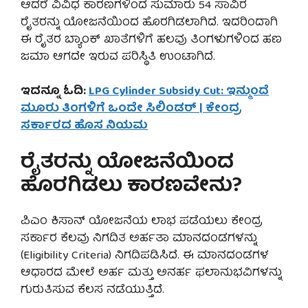
ಆದರೆ ವಿವಿಧ ಕಾರಣಗಳಿಂದ ಸುಮಾರು 54 ಸಾವಿರ
ರೈತರನ್ನು ಯೋಜನೆಯಿಂದ ಹೊರಗಿಡಲಾಗಿದೆ. ಇದರಿಂದಾಗಿ
ಈ ರೈತರ ಬ್ಯಾಂಕ್ ಖಾತೆಗಳಿಗೆ ಹಲವು ತಿಂಗಳುಗಳಿಂದ ಹಣ
ಜಮಾ ಆಗದೇ ಇರುವ ಪರಿಸ್ಥಿತಿ ಉಂಟಾಗಿದೆ.
ಇದನ್ನೂ ಓದಿ:
LPG Cylinder Subsidy Cut: ಇನ್ಮುಂದೆ
ಮೂರು ತಿಂಗಳಿಗೆ ಒಂದೇ ಸಿಲಿಂಡರ್ | ಕೇಂದ್ರ
ಸರ್ಕಾರದ ಹೊಸ ನಿಯಮ
ರೈತರನ್ನು ಯೋಜನೆಯಿಂದ
ಹೊರಗಿಡಲು ಕಾರಣವೇನು?
ಪಿಎಂ ಕಿಸಾನ್ ಯೋಜನೆಯ ಲಾಭ ಪಡೆಯಲು ಕೇಂದ್ರ
ಸರ್ಕಾರ ಕೆಲವು ನಿಗದಿತ ಅರ್ಹತಾ ಮಾನದಂಡಗಳನ್ನು
(Eligibility Criteria) ನಿಗದಿಪಡಿಸಿದೆ. ಈ ಮಾನದಂಡಗಳ
ಆಧಾರದ ಮೇಲೆ ಅರ್ಹ ಮತ್ತು ಅನರ್ಹ ಫಲಾನುಭವಿಗಳನ್ನು
ಗುರುತಿಸುವ ಕೆಲಸ ನಡೆಯುತ್ತಿದೆ.