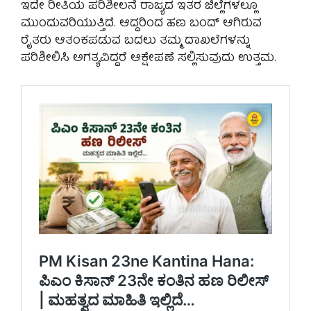
ಇದೇ ರೀತಿಯ ಪರಿಶೀಲನೆ ರಾಜ್ಯದ ಇತರ ಜಿಲ್ಲೆಗಳಲ್ಲೂ
ಮುಂದುವರಿಯುತ್ತಿದೆ. ಆದ್ದರಿಂದ ಹಣ ಬಂದ್ ಆಗಿರುವ
ರೈತರು ಆತಂಕಪಡುವ ಬದಲು ತಮ್ಮ ದಾಖಲೆಗಳನ್ನು
ಪರಿಶೀಲಿಸಿ ಅಗತ್ಯವಿದ್ದರೆ ಆಕ್ಷೇಪಣೆ ಸಲ್ಲಿಸುವುದು ಉತ್ತಮ.