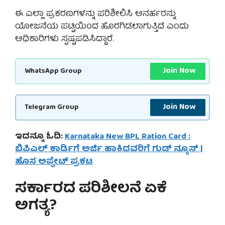
ಈ ಎಲ್ಲಾ ಪ್ರಕರಣಗಳನ್ನು ಪರಿಶೀಲಿಸಿ ಅನರ್ಹರನ್ನು
ಯೋಜನೆಯ ಪಟ್ಟಿಯಿಂದ ಹೊರಗಿಡಲಾಗುತ್ತಿದೆ ಎಂದು
ಅಧಿಕಾರಿಗಳು ಸ್ಪಷ್ಟಪಡಿಸಿದ್ದಾರೆ.
Join Now
WhatsApp Group
Join Now
Telegram Group
ಇದನ್ನೂ ಓದಿ:
Karnataka New BPL Ration Card :
ಬಿಪಿಎಲ್ ಕಾರ್ಡಿಗೆ ಅರ್ಜಿ ಹಾಕಿದವರಿಗೆ ಗುಡ್ ನ್ಯೂಸ್ |
ಹೊಸ ಅಪ್ಡೇಟ್ ಪ್ರಕಟ
ಸರ್ಕಾರದ ಪರಿಶೀಲನೆ ಏಕೆ
ಅಗತ್ಯ?