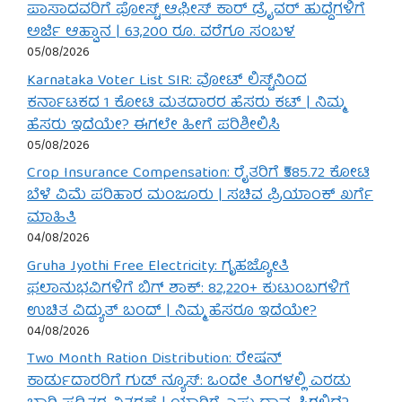
ಪಾಸಾದವರಿಗೆ ಪೋಸ್ಟ್ ಆಫೀಸ್ ಕಾರ್ ಡ್ರೈವರ್ ಹುದ್ದೆಗಳಿಗೆ
ಅರ್ಜಿ ಆಹ್ವಾನ | 63,200 ರೂ. ವರೆಗೂ ಸಂಬಳ
05/08/2026
Karnataka Voter List SIR: ವೋಟ್ ಲಿಸ್ಟ್‌ನಿಂದ
ಕರ್ನಾಟಕದ 1 ಕೋಟಿ ಮತದಾರರ ಹೆಸರು ಕಟ್ | ನಿಮ್ಮ
ಹೆಸರು ಇದೆಯೇ? ಈಗಲೇ ಹೀಗೆ ಪರಿಶೀಲಿಸಿ
05/08/2026
Crop Insurance Compensation: ರೈತರಿಗೆ ₹585.72 ಕೋಟಿ
ಬೆಳೆ ವಿಮೆ ಪರಿಹಾರ ಮಂಜೂರು | ಸಚಿವ ಪ್ರಿಯಾಂಕ್ ಖರ್ಗೆ
ಮಾಹಿತಿ
04/08/2026
Gruha Jyothi Free Electricity: ಗೃಹಜ್ಯೋತಿ
ಫಲಾನುಭವಿಗಳಿಗೆ ಬಿಗ್ ಶಾಕ್: 82,220+ ಕುಟುಂಬಗಳಿಗೆ
ಉಚಿತ ವಿದ್ಯುತ್ ಬಂದ್ | ನಿಮ್ಮ ಹೆಸರೂ ಇದೆಯೇ?
04/08/2026
Two Month Ration Distribution: ರೇಷನ್
ಕಾರ್ಡುದಾರರಿಗೆ ಗುಡ್ ನ್ಯೂಸ್: ಒಂದೇ ತಿಂಗಳಲ್ಲಿ ಎರಡು