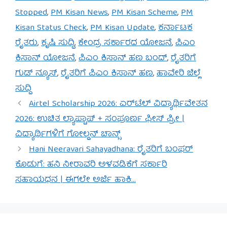
Stopped
,
PM Kisan News
,
PM Kisan Scheme
,
PM
Kisan Status Check
,
PM Kisan Update
,
ಕರ್ನಾಟಕ
ರೈತರು
,
ಕೃಷಿ ಸುದ್ದಿ
,
ಕೇಂದ್ರ ಸರ್ಕಾರದ ಯೋಜನೆ
,
ಪಿಎಂ
ಕಿಸಾನ್ ಯೋಜನೆ
,
ಪಿಎಂ ಕಿಸಾನ್ ಹಣ ಬಂದ್
,
ರೈತರಿಗೆ
ಗುಡ್ ನ್ಯೂಸ್
,
ರೈತರಿಗೆ ಪಿಎಂ ಕಿಸಾನ್ ಹಣ
,
ಹಾವೇರಿ ಜಿಲ್ಲೆ
ಸುದ್ದಿ
Airtel Scholarship 2026: ಏರ್‌ಟೆಲ್ ವಿದ್ಯಾರ್ಥಿವೇತನ
2026: ಉಚಿತ ಲ್ಯಾಪ್ಟಾಪ್ + ಸಂಪೂರ್ಣ ಫೀಸ್ ಫ್ರೀ |
ವಿದ್ಯಾರ್ಥಿಗಳಿಗೆ ಗೋಲ್ಡನ್ ಚಾನ್ಸ್
Hani Neeravari Sahayadhana: ರೈತರಿಗೆ ಬಂಫರ್
ಕೊಡುಗೆ: ಹನಿ ನೀರಾವರಿ ಅಳವಡಿಕೆಗೆ ಸರ್ಕಾರಿ
ಸಹಾಯಧನ | ಈಗಲೇ ಅರ್ಜಿ ಹಾಕಿ…