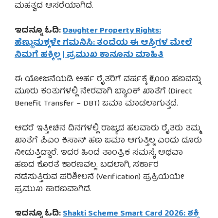
ಮಹತ್ವದ ಆಸರೆಯಾಗಿದೆ.
ಇದನ್ನೂ ಓದಿ:
Daughter Property Rights:
ಹೆಣ್ಣುಮಕ್ಕಳೇ ಗಮನಿಸಿ: ತಂದೆಯ ಈ ಆಸ್ತಿಗಳ ಮೇಲೆ
ನಿಮಗೆ ಹಕ್ಕಿಲ್ಲ | ಪ್ರಮುಖ ಕಾನೂನು ಮಾಹಿತಿ
ಈ ಯೋಜನೆಯಡಿ ಅರ್ಹ ರೈತರಿಗೆ ವರ್ಷಕ್ಕೆ ₹6,000 ಹಣವನ್ನು
ಮೂರು ಕಂತುಗಳಲ್ಲಿ ನೇರವಾಗಿ ಬ್ಯಾಂಕ್ ಖಾತೆಗೆ (Direct
Benefit Transfer – DBT) ಜಮಾ ಮಾಡಲಾಗುತ್ತದೆ.
ಆದರೆ ಇತ್ತೀಚಿನ ದಿನಗಳಲ್ಲಿ ರಾಜ್ಯದ ಹಲವಾರು ರೈತರು ತಮ್ಮ
ಖಾತೆಗೆ ಪಿಎಂ ಕಿಸಾನ್ ಹಣ ಜಮಾ ಆಗುತ್ತಿಲ್ಲ ಎಂದು ದೂರು
ನೀಡುತ್ತಿದ್ದಾರೆ. ಇದರ ಹಿಂದೆ ತಾಂತ್ರಿಕ ಸಮಸ್ಯೆ ಅಥವಾ
ಹಣದ ಕೊರತೆ ಕಾರಣವಲ್ಲ. ಬದಲಾಗಿ, ಸರ್ಕಾರ
ನಡೆಸುತ್ತಿರುವ ಪರಿಶೀಲನೆ (Verification) ಪ್ರಕ್ರಿಯೆಯೇ
ಪ್ರಮುಖ ಕಾರಣವಾಗಿದೆ.
ಇದನ್ನೂ ಓದಿ:
Shakti Scheme Smart Card 2026: ಶಕ್ತಿ