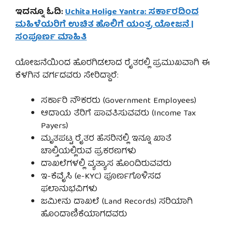
ಇದನ್ನೂ ಓದಿ:
Uchita Holige Yantra: ಸರ್ಕಾರದಿಂದ
ಮಹಿಳೆಯರಿಗೆ ಉಚಿತ ಹೊಲಿಗೆ ಯಂತ್ರ ಯೋಜನೆ |
ಸಂಪೂರ್ಣ ಮಾಹಿತಿ
ಯೋಜನೆಯಿಂದ ಹೊರಗಿಡಲಾದ ರೈತರಲ್ಲಿ ಪ್ರಮುಖವಾಗಿ ಈ
ಕೆಳಗಿನ ವರ್ಗದವರು ಸೇರಿದ್ದಾರೆ:
ಸರ್ಕಾರಿ ನೌಕರರು (Government Employees)
ಆದಾಯ ತೆರಿಗೆ ಪಾವತಿಸುವವರು (Income Tax
Payers)
ಮೃತಪಟ್ಟ ರೈತರ ಹೆಸರಿನಲ್ಲಿ ಇನ್ನೂ ಖಾತೆ
ಚಾಲ್ತಿಯಲ್ಲಿರುವ ಪ್ರಕರಣಗಳು
ದಾಖಲೆಗಳಲ್ಲಿ ವ್ಯತ್ಯಾಸ ಹೊಂದಿರುವವರು
ಇ-ಕೆವೈಸಿ (e-KYC) ಪೂರ್ಣಗೊಳಿಸದ
ಫಲಾನುಭವಿಗಳು
ಜಮೀನು ದಾಖಲೆ (Land Records) ಸರಿಯಾಗಿ
ಹೊಂದಾಣಿಕೆಯಾಗದವರು