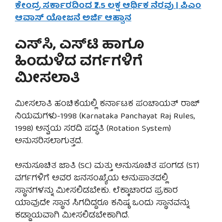
ಕೇಂದ್ರ ಸರ್ಕಾರದಿಂದ ₹2.5 ಲಕ್ಷ ಆರ್ಥಿಕ ನೆರವು | ಪಿಎಂ
ಆವಾಸ್ ಯೋಜನೆ ಅರ್ಜಿ ಆಹ್ವಾನ
ಎಸ್‌ಸಿ, ಎಸ್‌ಟಿ ಹಾಗೂ
ಹಿಂದುಳಿದ ವರ್ಗಗಳಿಗೆ
ಮೀಸಲಾತಿ
ಮೀಸಲಾತಿ ಹಂಚಿಕೆಯಲ್ಲಿ ಕರ್ನಾಟಕ ಪಂಚಾಯತ್ ರಾಜ್
ನಿಯಮಗಳು-1998 (Karnataka Panchayat Raj Rules,
1998) ಅನ್ವಯ ಸರದಿ ಪದ್ಧತಿ (Rotation System)
ಅನುಸರಿಸಲಾಗುತ್ತದೆ.
ಅನುಸೂಚಿತ ಜಾತಿ (SC) ಮತ್ತು ಅನುಸೂಚಿತ ಪಂಗಡ (ST)
ವರ್ಗಗಳಿಗೆ ಅವರ ಜನಸಂಖ್ಯೆಯ ಅನುಪಾತದಲ್ಲಿ
ಸ್ಥಾನಗಳನ್ನು ಮೀಸಲಿಡಬೇಕು. ಲೆಕ್ಕಾಚಾರದ ಪ್ರಕಾರ
ಯಾವುದೇ ಸ್ಥಾನ ಸಿಗದಿದ್ದರೂ ಕನಿಷ್ಠ ಒಂದು ಸ್ಥಾನವನ್ನು
ಕಡ್ಡಾಯವಾಗಿ ಮೀಸಲಿಡಬೇಕಾಗಿದೆ.