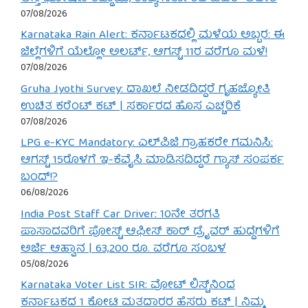
07/08/2026
Karnataka Rain Alert: ಕರ್ನಾಟಕದಲ್ಲಿ ಮಳೆಯ ಅಬ್ಬರ: ಈ
ಜಿಲ್ಲೆಗಳಿಗೆ ಯೆಲ್ಲೋ ಅಲರ್ಟ್, ಆಗಸ್ಟ್ 11ರ ವರೆಗೂ ಮಳೆ!
07/08/2026
Gruha Jyothi Survey: ದಾಖಲೆ ನೀಡದಿದ್ದರೆ ಗೃಹಜ್ಯೋತಿ
ಉಚಿತ ಕರೆಂಟ್ ಕಟ್ | ಸರ್ಕಾರದ ಹೊಸ ಎಚ್ಚರಿಕೆ
07/08/2026
LPG e-KYC Mandatory: ಎಲ್‌ಪಿಜಿ ಗ್ರಾಹಕರೇ ಗಮನಿಸಿ:
ಆಗಸ್ಟ್ 15ರೊಳಗೆ ಇ-ಕೆವೈಸಿ ಮಾಡಿಸದಿದ್ದರೆ ಗ್ಯಾಸ್ ಸಂಪರ್ಕ
ಬಂದ್!?
06/08/2026
India Post Staff Car Driver: 10ನೇ ತರಗತಿ
ಪಾಸಾದವರಿಗೆ ಪೋಸ್ಟ್ ಆಫೀಸ್ ಕಾರ್ ಡ್ರೈವರ್ ಹುದ್ದೆಗಳಿಗೆ
ಅರ್ಜಿ ಆಹ್ವಾನ | 63,200 ರೂ. ವರೆಗೂ ಸಂಬಳ
05/08/2026
Karnataka Voter List SIR: ವೋಟ್ ಲಿಸ್ಟ್‌ನಿಂದ
ಕರ್ನಾಟಕದ 1 ಕೋಟಿ ಮತದಾರರ ಹೆಸರು ಕಟ್ | ನಿಮ್ಮ