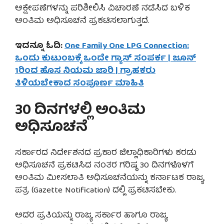
ಆಕ್ಷೇಪಣೆಗಳನ್ನು ಪರಿಶೀಲಿಸಿ ವಿಚಾರಣೆ ನಡೆಸಿದ ಬಳಿಕ
ಅಂತಿಮ ಅಧಿಸೂಚನೆ ಪ್ರಕಟಿಸಲಾಗುತ್ತದೆ.
ಇದನ್ನೂ ಓದಿ:
One Family One LPG Connection:
ಒಂದು ಕುಟುಂಬಕ್ಕೆ ಒಂದೇ ಗ್ಯಾಸ್ ಸಂಪರ್ಕ | ಜೂನ್
1ರಿಂದ ಹೊಸ ನಿಯಮ ಜಾರಿ | ಗ್ರಾಹಕರು
ತಿಳಿಯಬೇಕಾದ ಸಂಪೂರ್ಣ ಮಾಹಿತಿ
30 ದಿನಗಳಲ್ಲಿ ಅಂತಿಮ
ಅಧಿಸೂಚನೆ
ಸರ್ಕಾರದ ನಿರ್ದೇಶನದ ಪ್ರಕಾರ ಜಿಲ್ಲಾಧಿಕಾರಿಗಳು ಕರಡು
ಅಧಿಸೂಚನೆ ಪ್ರಕಟಿಸಿದ ನಂತರ ಗರಿಷ್ಠ 30 ದಿನಗಳೊಳಗೆ
ಅಂತಿಮ ಮೀಸಲಾತಿ ಅಧಿಸೂಚನೆಯನ್ನು ಕರ್ನಾಟಕ ರಾಜ್ಯ
ಪತ್ರ (Gazette Notification) ದಲ್ಲಿ ಪ್ರಕಟಿಸಬೇಕು.
ಅದರ ಪ್ರತಿಯನ್ನು ರಾಜ್ಯ ಸರ್ಕಾರ ಹಾಗೂ ರಾಜ್ಯ