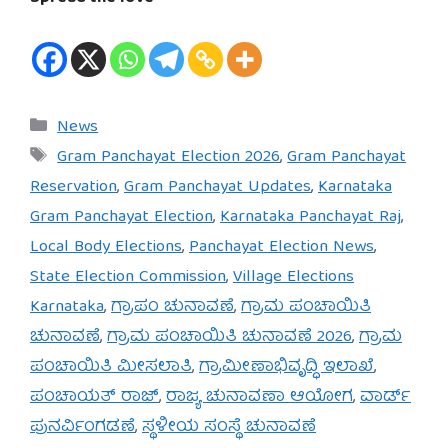
Categories
News
Tags
Gram Panchayat Election 2026
,
Gram Panchayat
Reservation
,
Gram Panchayat Updates
,
Karnataka
Gram Panchayat Election
,
Karnataka Panchayat Raj
,
Local Body Elections
,
Panchayat Election News
,
State Election Commission
,
Village Elections
Karnataka
,
ಗ್ರಾಪಂ ಚುನಾವಣೆ
,
ಗ್ರಾಮ ಪಂಚಾಯಿತಿ
ಚುನಾವಣೆ
,
ಗ್ರಾಮ ಪಂಚಾಯಿತಿ ಚುನಾವಣೆ 2026
,
ಗ್ರಾಮ
ಪಂಚಾಯಿತಿ ಮೀಸಲಾತಿ
,
ಗ್ರಾಮೀಣಾಭಿವೃದ್ಧಿ ಇಲಾಖೆ
,
ಪಂಚಾಯತ್ ರಾಜ್
,
ರಾಜ್ಯ ಚುನಾವಣಾ ಆಯೋಗ
,
ವಾರ್ಡ್
ಪುನರ್ವಿಂಗಡಣೆ
,
ಸ್ಥಳೀಯ ಸಂಸ್ಥೆ ಚುನಾವಣೆ