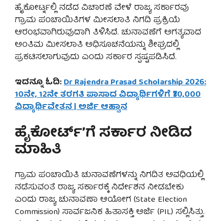
ಹೈಕೋರ್ಟ್ನಲ್ಲಿ ನಡೆದ ವಿಚಾರಣೆ ವೇಳೆ ರಾಜ್ಯ ಸರ್ಕಾರವು
ಗ್ರಾಮ ಪಂಚಾಯಿತಿಗಳ ಮೀಸಲಾತಿ ನಿಗದಿ ಪ್ರಕ್ರಿಯೆ
ಆರಂಭವಾಗಿರುವುದಾಗಿ ತಿಳಿಸಿದೆ. ಚುನಾವಣೆಗೆ ಅಗತ್ಯವಾದ
ಅಂತಿಮ ಮೀಸಲಾತಿ ಅಧಿಸೂಚನೆಯನ್ನು ಶೀಘ್ರದಲ್ಲಿ
ಪ್ರಕಟಿಸಲಾಗುವುದು ಎಂದು ಸರ್ಕಾರ ಸ್ಪಷ್ಟಪಡಿಸಿದೆ.
ಇದನ್ನೂ ಓದಿ:
Dr Rajendra Prasad Scholarship 2026:
10ನೇ, 12ನೇ ತರಗತಿ ಪಾಸಾದ ವಿದ್ಯಾರ್ಥಿಗಳಿಗೆ ₹30,000
ವಿದ್ಯಾರ್ಥಿವೇತನ | ಅರ್ಜಿ ಆಹ್ವಾನ
ಹೈಕೋರ್ಟ್’ಗೆ ಸರ್ಕಾರ ನೀಡಿದ
ಮಾಹಿತಿ
ಗ್ರಾಮ ಪಂಚಾಯಿತಿ ಚುನಾವಣೆಗಳನ್ನು ನಿಗದಿತ ಅವಧಿಯಲ್ಲಿ
ನಡೆಸುವಂತೆ ರಾಜ್ಯ ಸರ್ಕಾರಕ್ಕೆ ನಿರ್ದೇಶನ ನೀಡಬೇಕು
ಎಂದು ರಾಜ್ಯ ಚುನಾವಣಾ ಆಯೋಗ (State Election
Commission) ಸಾರ್ವಜನಿಕ ಹಿತಾಸಕ್ತಿ ಅರ್ಜಿ (PIL) ಸಲ್ಲಿಸಿತ್ತು.