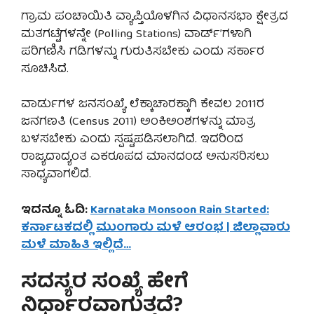
ಗ್ರಾಮ ಪಂಚಾಯಿತಿ ವ್ಯಾಪ್ತಿಯೊಳಗಿನ ವಿಧಾನಸಭಾ ಕ್ಷೇತ್ರದ
ಮತಗಟ್ಟೆಗಳನ್ನೇ (Polling Stations) ವಾರ್ಡ್’ಗಳಾಗಿ
ಪರಿಗಣಿಸಿ ಗಡಿಗಳನ್ನು ಗುರುತಿಸಬೇಕು ಎಂದು ಸರ್ಕಾರ
ಸೂಚಿಸಿದೆ.
ವಾರ್ಡುಗಳ ಜನಸಂಖ್ಯೆ ಲೆಕ್ಕಾಚಾರಕ್ಕಾಗಿ ಕೇವಲ 2011ರ
ಜನಗಣತಿ (Census 2011) ಅಂಕಿಅಂಶಗಳನ್ನು ಮಾತ್ರ
ಬಳಸಬೇಕು ಎಂದು ಸ್ಪಷ್ಟಪಡಿಸಲಾಗಿದೆ. ಇದರಿಂದ
ರಾಜ್ಯದಾದ್ಯಂತ ಏಕರೂಪದ ಮಾನದಂಡ ಅನುಸರಿಸಲು
ಸಾಧ್ಯವಾಗಲಿದೆ.
ಇದನ್ನೂ ಓದಿ:
Karnataka Monsoon Rain Started:
ಕರ್ನಾಟಕದಲ್ಲಿ ಮುಂಗಾರು ಮಳೆ ಆರಂಭ | ಜಿಲ್ಲಾವಾರು
ಮಳೆ ಮಾಹಿತಿ ಇಲ್ಲಿದೆ…
ಸದಸ್ಯರ ಸಂಖ್ಯೆ ಹೇಗೆ
ನಿರ್ಧಾರವಾಗುತ್ತದೆ?