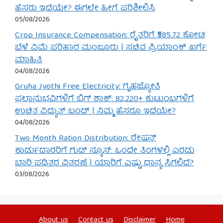
ಹೆಸರು ಇದೆಯೇ? ಈಗಲೇ ಹೀಗೆ ಪರಿಶೀಲಿಸಿ
05/08/2026
Crop Insurance Compensation: ರೈತರಿಗೆ ₹585.72 ಕೋಟಿ
ಬೆಳೆ ವಿಮೆ ಪರಿಹಾರ ಮಂಜೂರು | ಸಚಿವ ಪ್ರಿಯಾಂಕ್ ಖರ್ಗೆ
ಮಾಹಿತಿ
04/08/2026
Gruha Jyothi Free Electricity: ಗೃಹಜ್ಯೋತಿ
ಫಲಾನುಭವಿಗಳಿಗೆ ಬಿಗ್ ಶಾಕ್: 82,220+ ಕುಟುಂಬಗಳಿಗೆ
ಉಚಿತ ವಿದ್ಯುತ್ ಬಂದ್ | ನಿಮ್ಮ ಹೆಸರೂ ಇದೆಯೇ?
04/08/2026
Two Month Ration Distribution: ರೇಷನ್
ಕಾರ್ಡುದಾರರಿಗೆ ಗುಡ್ ನ್ಯೂಸ್: ಒಂದೇ ತಿಂಗಳಲ್ಲಿ ಎರಡು
ಬಾರಿ ಪಡಿತರ ವಿತರಣೆ | ಯಾರಿಗೆ ಎಷ್ಟು ಧಾನ್ಯ ಸಿಗಲಿದೆ?
03/08/2026
About us
Contact us
Disclaimer
Home