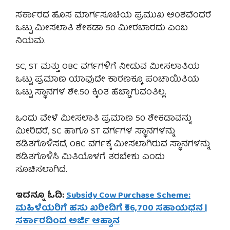
ಸರ್ಕಾರದ ಹೊಸ ಮಾರ್ಗಸೂಚಿಯ ಪ್ರಮುಖ ಅಂಶವೆಂದರೆ
ಒಟ್ಟು ಮೀಸಲಾತಿ ಶೇಕಡಾ 50 ಮೀರಬಾರದು ಎಂಬ
ನಿಯಮ.
SC, ST ಮತ್ತು OBC ವರ್ಗಗಳಿಗೆ ನೀಡುವ ಮೀಸಲಾತಿಯ
ಒಟ್ಟು ಪ್ರಮಾಣ ಯಾವುದೇ ಕಾರಣಕ್ಕೂ ಪಂಚಾಯಿತಿಯ
ಒಟ್ಟು ಸ್ಥಾನಗಳ ಶೇ.50 ಕ್ಕಿಂತ ಹೆಚ್ಚಾಗುವಂತಿಲ್ಲ.
ಒಂದು ವೇಳೆ ಮೀಸಲಾತಿ ಪ್ರಮಾಣ 50 ಶೇಕಡಾವನ್ನು
ಮೀರಿದರೆ, SC ಹಾಗೂ ST ವರ್ಗಗಳ ಸ್ಥಾನಗಳನ್ನು
ಕಡಿತಗೊಳಿಸದೆ, OBC ವರ್ಗಕ್ಕೆ ಮೀಸಲಾಗಿರುವ ಸ್ಥಾನಗಳನ್ನು
ಕಡಿತಗೊಳಿಸಿ ಮಿತಿಯೊಳಗೆ ತರಬೇಕು ಎಂದು
ಸೂಚಿಸಲಾಗಿದೆ.
ಇದನ್ನೂ ಓದಿ:
Subsidy Cow Purchase Scheme:
ಮಹಿಳೆಯರಿಗೆ ಹಸು ಖರೀದಿಗೆ ₹56,700 ಸಹಾಯಧನ |
ಸರ್ಕಾರದಿಂದ ಅರ್ಜಿ ಆಹ್ವಾನ