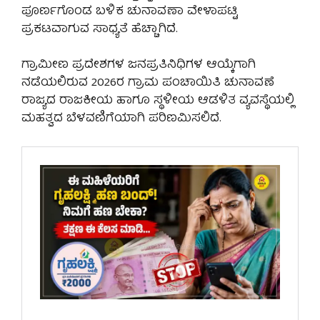
ಪೂರ್ಣಗೊಂಡ ಬಳಿಕ ಚುನಾವಣಾ ವೇಳಾಪಟ್ಟಿ
ಪ್ರಕಟವಾಗುವ ಸಾಧ್ಯತೆ ಹೆಚ್ಚಾಗಿದೆ.
ಗ್ರಾಮೀಣ ಪ್ರದೇಶಗಳ ಜನಪ್ರತಿನಿಧಿಗಳ ಆಯ್ಕೆಗಾಗಿ
ನಡೆಯಲಿರುವ 2026ರ ಗ್ರಾಮ ಪಂಚಾಯಿತಿ ಚುನಾವಣೆ
ರಾಜ್ಯದ ರಾಜಕೀಯ ಹಾಗೂ ಸ್ಥಳೀಯ ಆಡಳಿತ ವ್ಯವಸ್ಥೆಯಲ್ಲಿ
ಮಹತ್ವದ ಬೆಳವಣಿಗೆಯಾಗಿ ಪರಿಣಮಿಸಲಿದೆ.