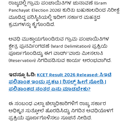
ರಾಜ್ಯದಲ್ಲಿ ಗ್ರಾಮ ಪಂಚಾಯಿತಿಗಳ ಚುನಾವಣೆ (Gram
Panchayat Election 2026) ಕುರಿತು ಬಹುಕಾಲದಿಂದ ನಿರೀಕ್ಷೆ
ಮೂಡಿದ್ದ ಪರಿಸ್ಥಿತಿಯಲ್ಲಿ ಇದೀಗ ಸರ್ಕಾರ ಮಹತ್ವದ
ಕ್ರಮಗಳನ್ನು ಕೈಗೊಂಡಿದೆ.
ಅವಧಿ ಮುಕ್ತಾಯಗೊಂಡಿರುವ ಗ್ರಾಮ ಪಂಚಾಯಿತಿಗಳ
ಕ್ಷೇತ್ರ ಪುನರ್ವಿಂಗಡಣೆ (Ward Delimitation) ಪ್ರಕ್ರಿಯೆ
ಪೂರ್ಣಗೊಂಡಿದ್ದು, ಈಗ ವಾರ್ಡ್’ವಾರು ಮೀಸಲಾತಿ
(Reservation) ನಿಗದಿಪಡಿಸುವ ಕಾರ್ಯ ಆರಂಭವಾಗಿದೆ.
ಇದನ್ನೂ ಓದಿ:
KCET Result 2026 Released: ಸಿಇಟಿ
ಫಲಿತಾಂಶ ಇಂದು ಪ್ರಕಟ | ರಿಸಲ್ಟ್ ಹೀಗೆ ನೋಡಿ |
ಫಲಿತಾಂಶದ ನಂತರ ಏನು ಮಾಡಬೇಕು?
ಈ ಸಂಬಂಧ ಎಲ್ಲಾ ಜಿಲ್ಲಾಧಿಕಾರಿಗಳಿಗೆ ರಾಜ್ಯ ಸರ್ಕಾರ
ಅಧಿಕೃತ ಸುತ್ತೋಲೆ ಹೊರಡಿಸಿದ್ದು, ನಿಗದಿತ ಅವಧಿಯೊಳಗೆ
ಪ್ರಕ್ರಿಯೆ ಪೂರ್ಣಗೊಳಿಸಲು ಸೂಚನೆ ನೀಡಿದೆ.