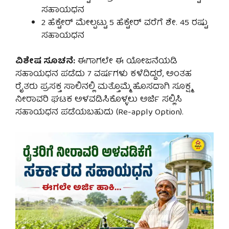
ಸಹಾಯಧನ
2 ಹೆಕ್ಟೇರ್ ಮೇಲ್ಪಟ್ಟು 5 ಹೆಕ್ಟೇರ್ ವರೆಗೆ ಶೇ. 45 ರಷ್ಟು
ಸಹಾಯಧನ
ವಿಶೇಷ ಸೂಚನೆ:
ಈಗಾಗಲೇ ಈ ಯೋಜನೆಯಡಿ
ಸಹಾಯಧನ ಪಡೆದು 7 ವರ್ಷಗಳು ಕಳೆದಿದ್ದರೆ, ಅಂತಹ
ರೈತರು ಪ್ರಸಕ್ತ ಸಾಲಿನಲ್ಲಿ ಮತ್ತೊಮ್ಮೆ ಹೊಸದಾಗಿ ಸೂಕ್ಷ್ಮ
ನೀರಾವರಿ ಘಟಕ ಅಳವಡಿಸಿಕೊಳ್ಳಲು ಅರ್ಜಿ ಸಲ್ಲಿಸಿ
ಸಹಾಯಧನ ಪಡೆಯಬಹುದು (Re-apply Option).