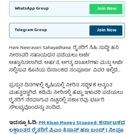
Join Now
WhatsApp Group
Join Now
Telegram Group
Hani Neeravari Sahayadhana: ರೈತರಿಗೆ ಸಿಹಿ ಸುದ್ದಿ! ಹನಿ
ನೀರಾವರಿ ಸಹಾಯಧನ ಪಡೆಯಲು ಅರ್ಜಿ
ಆಹ್ವಾನಿಸಲಾಗಿದೆ. ಅರ್ಹತೆ, ಅಗತ್ಯ ದಾಖಲೆಗಳು ಮತ್ತು ಅರ್ಜಿ
ಸಲ್ಲಿಸುವ ಕೊನೆಯ ದಿನಾಂಕದ ಸಂಪೂರ್ಣ ವಿವರ ಇಲ್ಲಿದೆ…
ಪ್ರಸ್ತುತ ದಿನಗಳಲ್ಲಿ ಕೃಷಿಯಲ್ಲಿ ನೀರಿನ ಸದ್ಬಳಕೆ ಅತ್ಯಂತ
ಮಹತ್ವದ್ದಾಗಿದೆ. ಕಡಿಮೆ ನೀರಿನಲ್ಲಿ ಹೆಚ್ಚು ಇಳುವರಿ ಪಡೆಯಲು
ರೈತರಿಗೆ ನೆರವಾಗುವ ನಿಟ್ಟಿನಲ್ಲಿ ಸರ್ಕಾರವು ಭರ್ಜರಿ
ಸೌಲಭ್ಯವೊಂದನ್ನು ತಂದಿದೆ.
ಇದನ್ನೂ ಓದಿ:
PM Kisan Money Stopped: ಕರ್ನಾಟಕದ
ಲಕ್ಷಾಂತರ ರೈತರಿಗೆ ಪಿಎಂ ಕಿಸಾನ್ ಹಣ ಬಂದ್ | ನೀವೂ