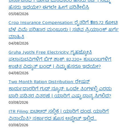
ಕರ್ನಾಟಕದ 1 ಕೋಟಿ ಮತದಾರರ ಹೆಸರು ಕಟ್ | ನಿಮ್ಮ
ಹೆಸರು ಇದೆಯೇ? ಈಗಲೇ ಹೀಗೆ ಪರಿಶೀಲಿಸಿ
05/08/2026
Crop Insurance Compensation: ರೈತರಿಗೆ ₹585.72 ಕೋಟಿ
ಬೆಳೆ ವಿಮೆ ಪರಿಹಾರ ಮಂಜೂರು | ಸಚಿವ ಪ್ರಿಯಾಂಕ್ ಖರ್ಗೆ
ಮಾಹಿತಿ
04/08/2026
Gruha Jyothi Free Electricity: ಗೃಹಜ್ಯೋತಿ
ಫಲಾನುಭವಿಗಳಿಗೆ ಬಿಗ್ ಶಾಕ್: 82,220+ ಕುಟುಂಬಗಳಿಗೆ
ಉಚಿತ ವಿದ್ಯುತ್ ಬಂದ್ | ನಿಮ್ಮ ಹೆಸರೂ ಇದೆಯೇ?
04/08/2026
Two Month Ration Distribution: ರೇಷನ್
ಕಾರ್ಡುದಾರರಿಗೆ ಗುಡ್ ನ್ಯೂಸ್: ಒಂದೇ ತಿಂಗಳಲ್ಲಿ ಎರಡು
ಬಾರಿ ಪಡಿತರ ವಿತರಣೆ | ಯಾರಿಗೆ ಎಷ್ಟು ಧಾನ್ಯ ಸಿಗಲಿದೆ?
03/08/2026
ITR Filing: ಐಟಿಆರ್ ಸಲ್ಲಿಕೆ | ಯಾರಿಗೆ ದಂಡ, ಯಾರಿಗೆ
ವಿನಾಯಿತಿ? ಸರ್ಕಾರದ ಹೊಸ ಅಪ್ಡೇಟ್ ಇಲ್ಲಿದೆ…
03/08/2026