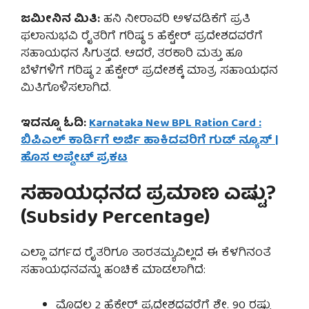
ಜಮೀನಿನ ಮಿತಿ:
ಹನಿ ನೀರಾವರಿ ಅಳವಡಿಕೆಗೆ ಪ್ರತಿ
ಫಲಾನುಭವಿ ರೈತರಿಗೆ ಗರಿಷ್ಠ 5 ಹೆಕ್ಟೇರ್ ಪ್ರದೇಶದವರೆಗೆ
ಸಹಾಯಧನ ಸಿಗುತ್ತದೆ. ಆದರೆ, ತರಕಾರಿ ಮತ್ತು ಹೂ
ಬೆಳೆಗಳಿಗೆ ಗರಿಷ್ಠ 2 ಹೆಕ್ಟೇರ್ ಪ್ರದೇಶಕ್ಕೆ ಮಾತ್ರ ಸಹಾಯಧನ
ಮಿತಿಗೊಳಿಸಲಾಗಿದೆ.
ಇದನ್ನೂ ಓದಿ:
Karnataka New BPL Ration Card :
ಬಿಪಿಎಲ್ ಕಾರ್ಡಿಗೆ ಅರ್ಜಿ ಹಾಕಿದವರಿಗೆ ಗುಡ್ ನ್ಯೂಸ್ |
ಹೊಸ ಅಪ್ಡೇಟ್ ಪ್ರಕಟ
ಸಹಾಯಧನದ ಪ್ರಮಾಣ ಎಷ್ಟು?
(Subsidy Percentage)
ಎಲ್ಲಾ ವರ್ಗದ ರೈತರಿಗೂ ತಾರತಮ್ಯವಿಲ್ಲದೆ ಈ ಕೆಳಗಿನಂತೆ
ಸಹಾಯಧನವನ್ನು ಹಂಚಿಕೆ ಮಾಡಲಾಗಿದೆ:
ಮೊದಲ 2 ಹೆಕ್ಟೇರ್ ಪ್ರದೇಶದವರೆಗೆ ಶೇ. 90 ರಷ್ಟು