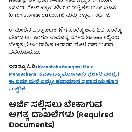
Netting), ಕಳೆ ಛಾಪೆ (Weed Mat), ಟ್ಯಾಕ್ಟರ್ (Tractor),
ಫಾರ್ಮ್ ಗೇಟ್ ಪ್ಯಾಕ್ ಹೌಸ್, ಈರುಳ್ಳಿ ಶೇಖರಣಾ ಘಟಕ
(Onion Storage Structure) ಮತ್ತು ತಳ್ಳುವ ಗಾಡಿಗಳು.
ಈ ಮೇಲಿನ ಎಲ್ಲಾ ಘಟಕಗಳಿಗೆ ಪರಿಶಿಷ್ಟ ಜಾತಿ (SC), ಪರಿಶಿಷ್ಟ
ಪಂಗಡ (ST) ಹಾಗೂ ಸಾಮಾನ್ಯ ವರ್ಗದ (General) ರೈತರು
ಜೇಷ್ಠತೆ (ಸೀನಿಯಾರಿಟಿ) ಆಧಾರದ ಮೇಲೆ ಸಹಾಯಧನ
ಪಡೆಯಬಹುದು.
ಇದನ್ನೂ ಓದಿ:
Karnataka Mungaru Male
Munsuchane: ಕರ್ನಾಟಕ್ಕೆ ಮುಂಗಾರು ಭರ್ಜರಿ ಎಂಟ್ರಿ |
ಈ ವರ್ಷ ಮಳೆ ಎಷ್ಟು? ಹವಾಮಾನ ಇಲಾಖೆಯ ಹೊಸ
ಎಚ್ಚರಿಕೆ
ಅರ್ಜಿ ಸಲ್ಲಿಸಲು ಬೇಕಾಗುವ
ಅಗತ್ಯ ದಾಖಲೆಗಳು (Required
Documents)