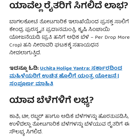
ಯಾವೆಲ್ಲ ರೈತರಿಗೆ ಸಿಗಲಿದೆ ಲಾಭ?
ಬಾಗಲಕೋಟೆ ತೋಟಗಾರಿಕೆ ಇಲಾಖೆಯಿಂದ ಪ್ರಸಕ್ತ ಸಾಲಿಗೆ
ಕೇಂದ್ರ ಪುರಸ್ಕೃತ ಪ್ರದಾನಮಂತ್ರಿ ಕೃಷಿ ಸಿಂಚಾಯಿ
ಯೋಜನೆಯಡಿ (ಪ್ರತಿ ಹನಿಗೆ ಅಧಿಕ ಬೆಳೆ – Per Drop More
Crop) ಹನಿ ನೀರಾವರಿ ಘಟಕಕ್ಕೆ ಸಹಾಯಧನ
ನೀಡಲಾಗುತ್ತಿದೆ.
ಇದನ್ನೂ ಓದಿ:
Uchita Holige Yantra: ಸರ್ಕಾರದಿಂದ
ಮಹಿಳೆಯರಿಗೆ ಉಚಿತ ಹೊಲಿಗೆ ಯಂತ್ರ ಯೋಜನೆ |
ಸಂಪೂರ್ಣ ಮಾಹಿತಿ
ಯಾವ ಬೆಳೆಗಳಿಗೆ ಲಭ್ಯ?
ಕಾಫಿ, ಟೀ, ರಬ್ಬರ್ ಹಾಗೂ ಅಡಿಕೆ ಬೆಳೆಗಳನ್ನು ಹೊರತುಪಡಿಸಿ,
ಉಳಿದೆಲ್ಲಾ ತೋಟಗಾರಿಕೆ ಬೆಳೆಗಳನ್ನು ಬೆಳೆಯುವ ರೈತರಿಗೆ ಈ
ಸೌಲಭ್ಯ ಸಿಗಲಿದೆ.