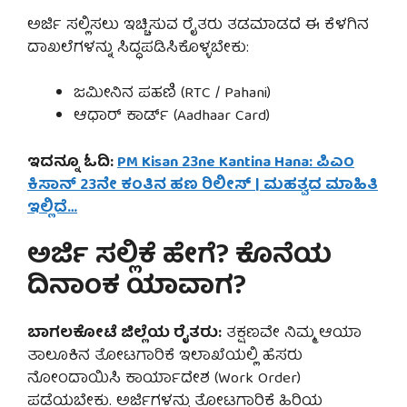
ಅರ್ಜಿ ಸಲ್ಲಿಸಲು ಇಚ್ಚಿಸುವ ರೈತರು ತಡಮಾಡದೆ ಈ ಕೆಳಗಿನ
ದಾಖಲೆಗಳನ್ನು ಸಿದ್ಧಪಡಿಸಿಕೊಳ್ಳಬೇಕು:
ಜಮೀನಿನ ಪಹಣಿ (RTC / Pahani)
ಆಧಾರ್ ಕಾರ್ಡ್ (Aadhaar Card)
ಇದನ್ನೂ ಓದಿ:
PM Kisan 23ne Kantina Hana: ಪಿಎಂ
ಕಿಸಾನ್ 23ನೇ ಕಂತಿನ ಹಣ ರಿಲೀಸ್ | ಮಹತ್ವದ ಮಾಹಿತಿ
ಇಲ್ಲಿದೆ…
ಅರ್ಜಿ ಸಲ್ಲಿಕೆ ಹೇಗೆ? ಕೊನೆಯ
ದಿನಾಂಕ ಯಾವಾಗ?
ಬಾಗಲಕೋಟೆ ಜಿಲ್ಲೆಯ ರೈತರು:
ತಕ್ಷಣವೇ ನಿಮ್ಮ ಆಯಾ
ತಾಲೂಕಿನ ತೋಟಗಾರಿಕೆ ಇಲಾಖೆಯಲ್ಲಿ ಹೆಸರು
ನೋಂದಾಯಿಸಿ ಕಾರ್ಯಾದೇಶ (Work Order)
ಪಡೆಯಬೇಕು. ಅರ್ಜಿಗಳನ್ನು ತೋಟಗಾರಿಕೆ ಹಿರಿಯ