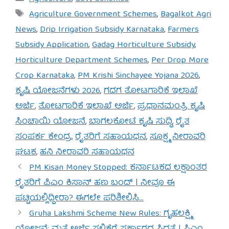
Tags
Agriculture Government Schemes
,
Bagalkot Agri
News
,
Drip Irrigation Subsidy Karnataka
,
Farmers
Subsidy Application
,
Gadag Horticulture Subsidy
,
Horticulture Department Schemes
,
Per Drop More
Crop Karnataka
,
PM Krishi Sinchayee Yojana 2026
,
ಕೃಷಿ ಯೋಜನೆಗಳು 2026
,
ಗದಗ ತೋಟಗಾರಿಕೆ ಇಲಾಖೆ
ಅರ್ಜಿ
,
ತೋಟಗಾರಿಕೆ ಇಲಾಖೆ ಅರ್ಜಿ
,
ಪ್ರಧಾನಮಂತ್ರಿ ಕೃಷಿ
ಸಿಂಚಾಯಿ ಯೋಜನೆ
,
ಬಾಗಲಕೋಟೆ ಕೃಷಿ ಸುದ್ದಿ
,
ರೈತ
ಸಂಪರ್ಕ ಕೇಂದ್ರ
,
ರೈತರಿಗೆ ಸಹಾಯಧನ
,
ಸೂಕ್ಷ್ಮ ನೀರಾವರಿ
ಘಟಕ
,
ಹನಿ ನೀರಾವರಿ ಸಹಾಯಧನ
PM Kisan Money Stopped: ಕರ್ನಾಟಕದ ಲಕ್ಷಾಂತರ
ರೈತರಿಗೆ ಪಿಎಂ ಕಿಸಾನ್ ಹಣ ಬಂದ್ | ನೀವೂ ಈ
ಪಟ್ಟಿಯಲ್ಲಿದ್ದೀರಾ? ಈಗಲೇ ಪರಿಶೀಲಿಸಿ…
Gruha Lakshmi Scheme New Rules: ಗೃಹಲಕ್ಷ್ಮಿ