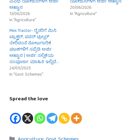
ವಿವಿಧ ಯೋಜನೆಗಳಿಗೆ ಅರ್ಜಿ
ಯೋಜನೆಗಳಿಗೆ ಅರ್ಜಿ ಆಹ್ವಾನ
ಆಹ್ವಾನ
20/06/2026
13/06/2026
In "Agriculture"
In "Agriculture"
Mini Tractor- ರೈತರಿಗೆ ಮಿನಿ
ಟ್ರ‍್ಯಾಕ್ಟರ್, ಪವರ್ ಟ್ರಿಲ್ಲರ್
ಸೇರಿದಂತೆ ತೋಟಗಾರಿಕೆ
ಘಟಕಗಳಿಗೆ ಸಬ್ಸಿಡಿ ಅರ್ಜಿ
ಆಹ್ವಾನ | ಅರ್ಜಿ ಸಲ್ಲಿಕೆಯ
ಸಂಪೂರ್ಣ ಮಾಹಿತಿ ಇಲ್ಲಿದೆ…
24/05/2025
In "Govt Schemes"
Spread the love
Categories
Agriculture
,
Govt Schemes