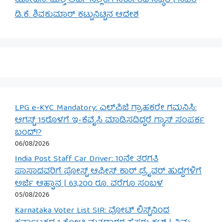
ಯೋಜನೆ: ಮತ್ತೆ ಅರ್ಜಿ ಸಲ್ಲಿಕೆಗೆ ಸರ್ಕಾರದ ಸಿದ್ಧತೆ | ಸಿಎಂ
ಡಿ.ಕೆ. ಶಿವಕುಮಾರ್ ಕಟ್ಟುನಿಟ್ಟಿನ ಆದೇಶ
LPG e-KYC Mandatory: ಎಲ್‌ಪಿಜಿ ಗ್ರಾಹಕರೇ ಗಮನಿಸಿ:
ಆಗಸ್ಟ್ 15ರೊಳಗೆ ಇ-ಕೆವೈಸಿ ಮಾಡಿಸದಿದ್ದರೆ ಗ್ಯಾಸ್ ಸಂಪರ್ಕ
ಬಂದ್!?
06/08/2026
India Post Staff Car Driver: 10ನೇ ತರಗತಿ
ಪಾಸಾದವರಿಗೆ ಪೋಸ್ಟ್ ಆಫೀಸ್ ಕಾರ್ ಡ್ರೈವರ್ ಹುದ್ದೆಗಳಿಗೆ
ಅರ್ಜಿ ಆಹ್ವಾನ | 63,200 ರೂ. ವರೆಗೂ ಸಂಬಳ
05/08/2026
Karnataka Voter List SIR: ವೋಟ್ ಲಿಸ್ಟ್‌ನಿಂದ