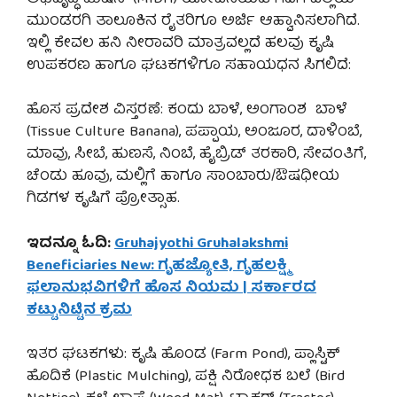
ಮುಂಡರಗಿ ತಾಲೂಕಿನ ರೈತರಿಗೂ ಅರ್ಜಿ ಆಹ್ವಾನಿಸಲಾಗಿದೆ.
ಇಲ್ಲಿ ಕೇವಲ ಹನಿ ನೀರಾವರಿ ಮಾತ್ರವಲ್ಲದೆ ಹಲವು ಕೃಷಿ
ಉಪಕರಣ ಹಾಗೂ ಘಟಕಗಳಿಗೂ ಸಹಾಯಧನ ಸಿಗಲಿದೆ:
ಹೊಸ ಪ್ರದೇಶ ವಿಸ್ತರಣೆ: ಕಂದು ಬಾಳೆ, ಅಂಗಾಂಶ ಬಾಳೆ
(Tissue Culture Banana), ಪಪ್ಪಾಯ, ಅಂಜೂರ, ದಾಳಿಂಬೆ,
ಮಾವು, ಸೀಬೆ, ಹುಣಸೆ, ನಿಂಬೆ, ಹೈಬ್ರಿಡ್ ತರಕಾರಿ, ಸೇವಂತಿಗೆ,
ಚೆಂಡು ಹೂವು, ಮಲ್ಲಿಗೆ ಹಾಗೂ ಸಾಂಬಾರು/ಔಷಧೀಯ
ಗಿಡಗಳ ಕೃಷಿಗೆ ಪ್ರೋತ್ಸಾಹ.
ಇದನ್ನೂ ಓದಿ:
Gruhajyothi Gruhalakshmi
Beneficiaries New: ಗೃಹಜ್ಯೋತಿ, ಗೃಹಲಕ್ಷ್ಮಿ
ಫಲಾನುಭವಿಗಳಿಗೆ ಹೊಸ ನಿಯಮ | ಸರ್ಕಾರದ
ಕಟ್ಟುನಿಟ್ಟಿನ ಕ್ರಮ
ಇತರ ಘಟಕಗಳು: ಕೃಷಿ ಹೊಂಡ (Farm Pond), ಪ್ಲಾಸ್ಟಿಕ್
ಹೊದಿಕೆ (Plastic Mulching), ಪಕ್ಷಿ ನಿರೋಧಕ ಬಲೆ (Bird