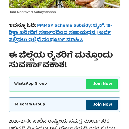
Hani Neeravari Sahayadhana
ಇದನ್ನೂ ಓದಿ:
PMMSY Scheme Subsidy: ಬೈಕ್, ಇ-
ರಿಕ್ಷಾ ಖರೀದಿಗೆ ಸರ್ಕಾರದಿಂದ ಸಹಾಯಧನ | ಅರ್ಜಿ
ಸಲ್ಲಿಸಲು ಇಲ್ಲಿದೆ ಸಂಪೂರ್ಣ ಮಾಹಿತಿ
ಈ ಜಿಲ್ಲೆಯ ರೈತರಿಗೆ ಮತ್ತೊಂದು
ಸುವರ್ಣಾವಕಾಶ!
Join Now
WhatsApp Group
Join Now
Telegram Group
2026-27ನೇ ಸಾಲಿನ ರಾಷ್ಟ್ರೀಯ ಸಮಗ್ರ ತೋಟಗಾರಿಕೆ
ಅಭಿವೃದ್ಧಿ ಮಿಷನ್ (MIDH) ಯೋಜನೆಯಡಿ ಗದಗ ಜಿಲ್ಲೆಯ