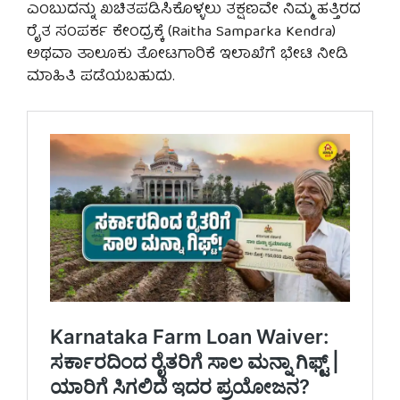
ಎಂಬುದನ್ನು ಖಚಿತಪಡಿಸಿಕೊಳ್ಳಲು ತಕ್ಷಣವೇ ನಿಮ್ಮ ಹತ್ತಿರದ
ರೈತ ಸಂಪರ್ಕ ಕೇಂದ್ರಕ್ಕೆ (Raitha Samparka Kendra)
ಅಥವಾ ತಾಲೂಕು ತೋಟಗಾರಿಕೆ ಇಲಾಖೆಗೆ ಭೇಟಿ ನೀಡಿ
ಮಾಹಿತಿ ಪಡೆಯಬಹುದು.