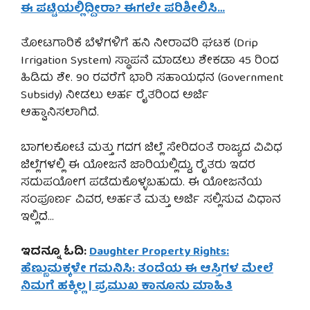
ಈ ಪಟ್ಟಿಯಲ್ಲಿದ್ದೀರಾ? ಈಗಲೇ ಪರಿಶೀಲಿಸಿ…
ತೋಟಗಾರಿಕೆ ಬೆಳೆಗಳಿಗೆ ಹನಿ ನೀರಾವರಿ ಘಟಕ (Drip
Irrigation System) ಸ್ಥಾಪನೆ ಮಾಡಲು ಶೇಕಡಾ 45 ರಿಂದ
ಹಿಡಿದು ಶೇ. 90 ರವರೆಗೆ ಭಾರಿ ಸಹಾಯಧನ (Government
Subsidy) ನೀಡಲು ಅರ್ಹ ರೈತರಿಂದ ಅರ್ಜಿ
ಆಹ್ವಾನಿಸಲಾಗಿದೆ.
ಬಾಗಲಕೋಟೆ ಮತ್ತು ಗದಗ ಜಿಲ್ಲೆ ಸೇರಿದಂತೆ ರಾಜ್ಯದ ವಿವಿಧ
ಜಿಲ್ಲೆಗಳಲ್ಲಿ ಈ ಯೋಜನೆ ಜಾರಿಯಲ್ಲಿದ್ದು, ರೈತರು ಇದರ
ಸದುಪಯೋಗ ಪಡೆದುಕೊಳ್ಳಬಹುದು. ಈ ಯೋಜನೆಯ
ಸಂಪೂರ್ಣ ವಿವರ, ಅರ್ಹತೆ ಮತ್ತು ಅರ್ಜಿ ಸಲ್ಲಿಸುವ ವಿಧಾನ
ಇಲ್ಲಿದೆ…
ಇದನ್ನೂ ಓದಿ:
Daughter Property Rights:
ಹೆಣ್ಣುಮಕ್ಕಳೇ ಗಮನಿಸಿ: ತಂದೆಯ ಈ ಆಸ್ತಿಗಳ ಮೇಲೆ
ನಿಮಗೆ ಹಕ್ಕಿಲ್ಲ | ಪ್ರಮುಖ ಕಾನೂನು ಮಾಹಿತಿ