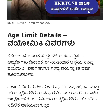
KKRTC Driver Recruitment 2026
Age Limit Details –
ವಯೋಮಿತಿ ವಿವರಗಳು
ಕೆಕೆಆರ್‌ಟಿಸಿ ಚಾಲಕ ಹುದ್ದೆಗಳಿಗೆ ಅರ್ಜಿ ಸಲ್ಲಿಸುವ
ಅಭ್ಯರ್ಥಿಗಳು ದಿನಾಂಕ: 04-02-2026ರ ಅನ್ವಯ ಕನಿಷ್ಠ
ವಯಸ್ಸು 24 ವರ್ಷ ಹಾಗೂ ಗರಿಷ್ಠ ವಯಸ್ಸು 35 ವರ್ಷ
ಹೊಂದುರಬೇಕು.
ಸರ್ಕಾರಿ ನಿಯಮಗಳ ಪ್ರಕಾರ ಪ್ರವರ್ಗ 2ಎ, 2ಬಿ, 3ಎ ಮತ್ತು
3ಬಿ ಅಬ್ಯರ್ಥಿಗಳಿಗೆ 03 ವರ್ಷಗಳು ಹಾಗೂ ಎಸ್‌ಸಿ / ಎಸ್‌ಟಿ
ಅಭ್ಯರ್ಥಿಗಳಿಗೆ 05 ವರ್ಷಗಳು ಅಭ್ಯರ್ಥಿಗಳಿಗೆ ವಯೋಮಿತಿ
ಸಡಿಲಿಕೆ ಅನ್ವಯವಾಗುತ್ತದೆ.