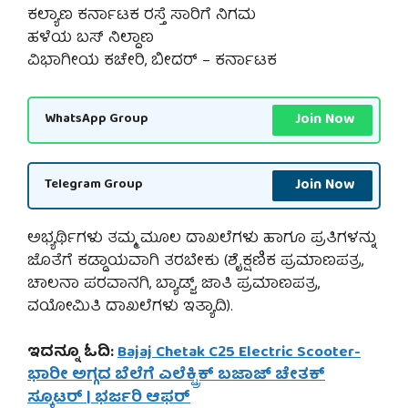
ಕಲ್ಯಾಣ ಕರ್ನಾಟಕ ರಸ್ತೆ ಸಾರಿಗೆ ನಿಗಮ
ಹಳೆಯ ಬಸ್ ನಿಲ್ದಾಣ
ವಿಭಾಗೀಯ ಕಚೇರಿ, ಬೀದರ್ – ಕರ್ನಾಟಕ
Join Now
WhatsApp Group
Join Now
Telegram Group
ಅಭ್ಯರ್ಥಿಗಳು ತಮ್ಮ ಮೂಲ ದಾಖಲೆಗಳು ಹಾಗೂ ಪ್ರತಿಗಳನ್ನು
ಜೊತೆಗೆ ಕಡ್ಡಾಯವಾಗಿ ತರಬೇಕು (ಶೈಕ್ಷಣಿಕ ಪ್ರಮಾಣಪತ್ರ,
ಚಾಲನಾ ಪರವಾನಗಿ, ಬ್ಯಾಡ್ಜ್, ಜಾತಿ ಪ್ರಮಾಣಪತ್ರ,
ವಯೋಮಿತಿ ದಾಖಲೆಗಳು ಇತ್ಯಾದಿ).
ಇದನ್ನೂ ಓದಿ:
Bajaj Chetak C25 Electric Scooter-
ಭಾರೀ ಅಗ್ಗದ ಬೆಲೆಗೆ ಎಲೆಕ್ಟ್ರಿಕ್ ಬಜಾಜ್ ಚೇತಕ್
ಸ್ಕೂಟರ್ | ಭರ್ಜರಿ ಆಫರ್