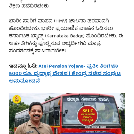
ಶಿಕ್ಷಣ ಪಡೆದಿರಬೇಕು.
ಭಾರೀ ಸಾರಿಗೆ ವಾಹನ (HMV) ಚಾಲನಾ ಪರವಾನಗಿ
ಹೊಂದಿರಬೇಕು. ಭಾರೀ ಪ್ರಯಾಣಿಕ ವಾಹನ ಓಡಿಸಲು
ಕರ್ನಾಟಕ ಬ್ಯಾಡ್ಜ್ (Karnataka Badge) ಹೊಂದಿರಬೇಕು. ಈ
ಅರ್ಹತೆಗಳನ್ನು ಪೂರೈಸುವ ಅಭ್ಯರ್ಥಿಗಳು ಮಾತ್ರ
ಸಂದರ್ಶನಕ್ಕೆ ಹಾಜರಾಗಬೇಕು.
ಇದನ್ನೂ ಓದಿ:
Atal Pension Yojana- ಪ್ರತೀ ತಿಂಗಳೂ
5000 ರೂ. ವೃದ್ಧಾಪ್ಯ ವೇತನ | ಕೇಂದ್ರ ಸಚಿವ ಸಂಪುಟ
ಅನುಮೋದನೆ