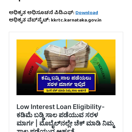
ಅಧಿಕೃತ ಅಧಿಸೂಚನೆ ಪಿಡಿಎಫ್:
Download
ಅಧಿಕೃತ ವೆಬ್‌ಸೈಟ್: kkrtc.karnataka.gov.in