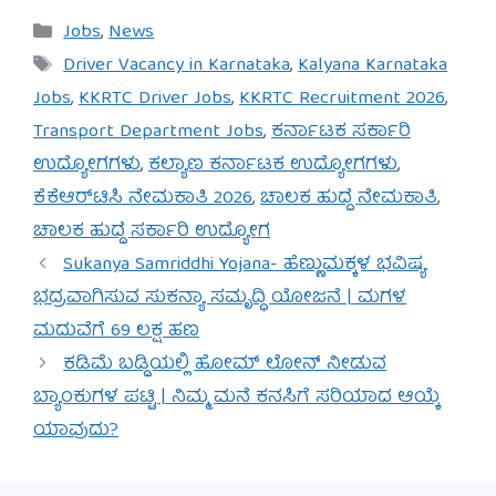
Categories
Jobs
,
News
Tags
Driver Vacancy in Karnataka
,
Kalyana Karnataka
Jobs
,
KKRTC Driver Jobs
,
KKRTC Recruitment 2026
,
Transport Department Jobs
,
ಕರ್ನಾಟಕ ಸರ್ಕಾರಿ
ಉದ್ಯೋಗಗಳು
,
ಕಲ್ಯಾಣ ಕರ್ನಾಟಕ ಉದ್ಯೋಗಗಳು
,
ಕೆಕೆಆರ್‌ಟಿಸಿ ನೇಮಕಾತಿ 2026
,
ಚಾಲಕ ಹುದ್ದೆ ನೇಮಕಾತಿ
,
ಚಾಲಕ ಹುದ್ದೆ ಸರ್ಕಾರಿ ಉದ್ಯೋಗ
Sukanya Samriddhi Yojana- ಹೆಣ್ಣುಮಕ್ಕಳ ಭವಿಷ್ಯ
ಭದ್ರವಾಗಿಸುವ ಸುಕನ್ಯಾ ಸಮೃದ್ಧಿ ಯೋಜನೆ | ಮಗಳ
ಮದುವೆಗೆ 69 ಲಕ್ಷ ಹಣ
ಕಡಿಮೆ ಬಡ್ಡಿಯಲ್ಲಿ ಹೋಮ್ ಲೋನ್ ನೀಡುವ
ಬ್ಯಾಂಕುಗಳ ಪಟ್ಟಿ | ನಿಮ್ಮ ಮನೆ ಕನಸಿಗೆ ಸರಿಯಾದ ಆಯ್ಕೆ
ಯಾವುದು?