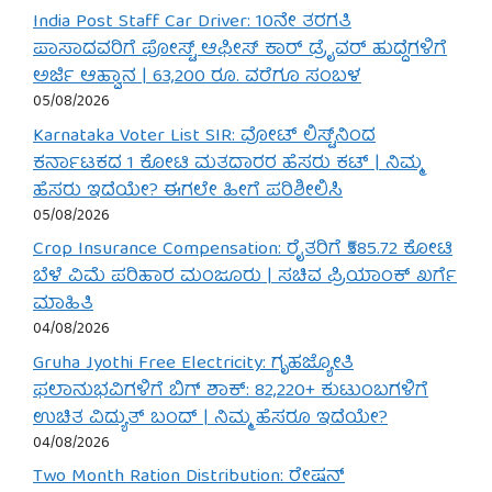
India Post Staff Car Driver: 10ನೇ ತರಗತಿ
ಪಾಸಾದವರಿಗೆ ಪೋಸ್ಟ್ ಆಫೀಸ್ ಕಾರ್ ಡ್ರೈವರ್ ಹುದ್ದೆಗಳಿಗೆ
ಅರ್ಜಿ ಆಹ್ವಾನ | 63,200 ರೂ. ವರೆಗೂ ಸಂಬಳ
05/08/2026
Karnataka Voter List SIR: ವೋಟ್ ಲಿಸ್ಟ್‌ನಿಂದ
ಕರ್ನಾಟಕದ 1 ಕೋಟಿ ಮತದಾರರ ಹೆಸರು ಕಟ್ | ನಿಮ್ಮ
ಹೆಸರು ಇದೆಯೇ? ಈಗಲೇ ಹೀಗೆ ಪರಿಶೀಲಿಸಿ
05/08/2026
Crop Insurance Compensation: ರೈತರಿಗೆ ₹585.72 ಕೋಟಿ
ಬೆಳೆ ವಿಮೆ ಪರಿಹಾರ ಮಂಜೂರು | ಸಚಿವ ಪ್ರಿಯಾಂಕ್ ಖರ್ಗೆ
ಮಾಹಿತಿ
04/08/2026
Gruha Jyothi Free Electricity: ಗೃಹಜ್ಯೋತಿ
ಫಲಾನುಭವಿಗಳಿಗೆ ಬಿಗ್ ಶಾಕ್: 82,220+ ಕುಟುಂಬಗಳಿಗೆ
ಉಚಿತ ವಿದ್ಯುತ್ ಬಂದ್ | ನಿಮ್ಮ ಹೆಸರೂ ಇದೆಯೇ?
04/08/2026
Two Month Ration Distribution: ರೇಷನ್