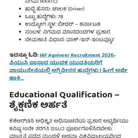
ನಿಗಮ (KKRTC)
ಹುದ್ದೆ ಹೆಸರು: ಚಾಲಕ (Driver)
ಒಟ್ಟು ಹುದ್ದೆಗಳು: 78
ಉದ್ಯೋಗ ಸ್ಥಳ: ಬೀದರ್ – ಕರ್ನಾಟಕ
ಸಂಬಳ: ನಿಗಮದ ಮಾನದಂಡಗಳ ಪ್ರಕಾರ
ನೇಮಕಾತಿ ವಿಧಾನ: ವಾಕ್-ಇನ್-ಇಂಟರ್ವ್ಯೂ
ಇದನ್ನೂ ಓದಿ:
IAF Agniveer Recruitment 2026-
ಪಿಯುಸಿ ಪಾಸಾದ ಯುವಕ ಯುವತಿಯರಿಗೆ
ವಾಯುಸೇನೆಯಲ್ಲಿ ಅಗ್ನಿವೀರರ ಹುದ್ದೆಗಳು | ಹೀಗೆ ಅರ್ಜಿ
ಹಾಕಿ…
Educational Qualification –
ಶೈಕ್ಷಣಿಕ ಅರ್ಹತೆ
ಕೆಕೆಆರ್‌ಟಿಸಿ ಅಧಿಕೃತ ಅಧಿಸೂಚನೆಯ ಪ್ರಕಾರ ಅಭ್ಯರ್ಥಿಯು
ಕನಿಷ್ಠ 10ನೇ ತರಗತಿ (SSLC) ಪೂರ್ಣಗೊಳಿಸಿರಬೇಕು.
ಮಾನ್ಯತೆ ಪಡೆದ ಮಂಡಳಿ ಅಥವಾ ವಿಶ್ವವಿದ್ಯಾಲಯದಿಂದ