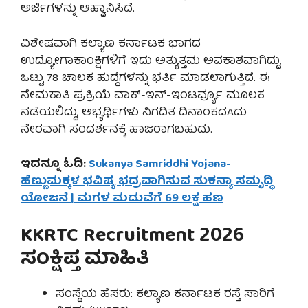
ಅರ್ಜಿಗಳನ್ನು ಆಹ್ವಾನಿಸಿದೆ.
ವಿಶೇಷವಾಗಿ ಕಲ್ಯಾಣ ಕರ್ನಾಟಕ ಭಾಗದ
ಉದ್ಯೋಗಾಕಾಂಕ್ಷಿಗಳಿಗೆ ಇದು ಅತ್ಯುತ್ತಮ ಅವಕಾಶವಾಗಿದ್ದು,
ಒಟ್ಟು 78 ಚಾಲಕ ಹುದ್ದೆಗಳನ್ನು ಭರ್ತಿ ಮಾಡಲಾಗುತ್ತಿದೆ. ಈ
ನೇಮಕಾತಿ ಪ್ರಕ್ರಿಯೆ ವಾಕ್-ಇನ್-ಇಂಟರ್ವ್ಯೂ ಮೂಲಕ
ನಡೆಯಲಿದ್ದು, ಅಭ್ಯರ್ಥಿಗಳು ನಿಗದಿತ ದಿನಾಂಕದAದು
ನೇರವಾಗಿ ಸಂದರ್ಶನಕ್ಕೆ ಹಾಜರಾಗಬಹುದು.
ಇದನ್ನೂ ಓದಿ:
Sukanya Samriddhi Yojana-
ಹೆಣ್ಣುಮಕ್ಕಳ ಭವಿಷ್ಯ ಭದ್ರವಾಗಿಸುವ ಸುಕನ್ಯಾ ಸಮೃದ್ಧಿ
ಯೋಜನೆ | ಮಗಳ ಮದುವೆಗೆ 69 ಲಕ್ಷ ಹಣ
KKRTC Recruitment 2026
ಸಂಕ್ಷಿಪ್ತ ಮಾಹಿತಿ
ಸಂಸ್ಥೆಯ ಹೆಸರು: ಕಲ್ಯಾಣ ಕರ್ನಾಟಕ ರಸ್ತೆ ಸಾರಿಗೆ