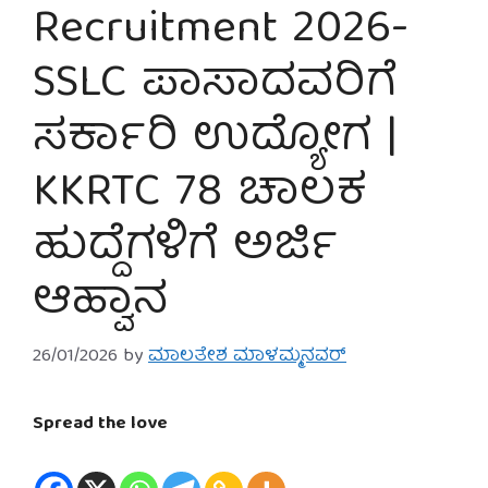
Recruitment 2026-
SSLC ಪಾಸಾದವರಿಗೆ
ಸರ್ಕಾರಿ ಉದ್ಯೋಗ |
KKRTC 78 ಚಾಲಕ
ಹುದ್ದೆಗಳಿಗೆ ಅರ್ಜಿ
ಆಹ್ವಾನ
26/01/2026
by
ಮಾಲತೇಶ ಮಾಳಮ್ಮನವರ್
Spread the love