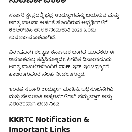
ಸುವರ್ಣಾವಕಾಶ
ಸರ್ಕಾರಿ ಕ್ಷೇತ್ರದಲ್ಲಿ ಭದ್ರ ಉದ್ಯೋಗವನ್ನು ಬಯಸುವ ಮತ್ತು
ಅಗತ್ಯ ಚಾಲನಾ ಅರ್ಹತೆ ಹೊಂದಿರುವ ಅಭ್ಯರ್ಥಿಗಳಿಗೆ
ಕೆಕೆಆರ್‌ಟಿಸಿ ಚಾಲಕ ನೇಮಕಾತಿ 2026 ಒಂದು
ಸುವರ್ಣಾವಕಾಶವಾಗಿದೆ.
ವಿಶೇಷವಾಗಿ ಕಲ್ಯಾಣ ಕರ್ನಾಟಕ ಭಾಗದ ಯುವಕರು ಈ
ಅವಕಾಶವನ್ನು ತಪ್ಪಿಸಿಕೊಳ್ಳದೇ, ನಿಗದಿತ ದಿನಾಂಕದAದು
ಅಗತ್ಯ ದಾಖಲೆಗಳೊಂದಿಗೆ ವಾಕ್-ಇನ್-ಇಂಟರ್ವ್ಯೂಗೆ
ಹಾಜರಾಗುವಂತೆ ಸಲಹೆ ನೀಡಲಾಗುತ್ತದೆ.
ಇಂತಹ ಸರ್ಕಾರಿ ಉದ್ಯೋಗ ಮಾಹಿತಿ, ಅಧಿಸೂಚನೆಗಳು
ಮತ್ತು ನೇಮಕಾತಿ ಅಪ್ಡೇಟ್‌ಗಳಿಗಾಗಿ ನಮ್ಮ ಬ್ಲಾಗ್ ಅನ್ನು
ನಿರಂತರವಾಗಿ ಭೇಟಿ ನೀಡಿ.
KKRTC Notification &
Important Links