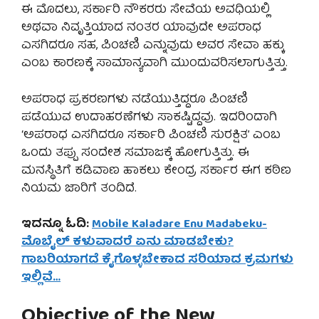
ಈ ಮೊದಲು, ಸರ್ಕಾರಿ ನೌಕರರು ಸೇವೆಯ ಅವಧಿಯಲ್ಲಿ
ಅಥವಾ ನಿವೃತ್ತಿಯಾದ ನಂತರ ಯಾವುದೇ ಅಪರಾಧ
ಎಸಗಿದರೂ ಸಹ, ಪಿಂಚಣಿ ಎನ್ನುವುದು ಅವರ ಸೇವಾ ಹಕ್ಕು
ಎಂಬ ಕಾರಣಕ್ಕೆ ಸಾಮಾನ್ಯವಾಗಿ ಮುಂದುವರಿಸಲಾಗುತ್ತಿತ್ತು.
ಅಪರಾಧ ಪ್ರಕರಣಗಳು ನಡೆಯುತ್ತಿದ್ದರೂ ಪಿಂಚಣಿ
ಪಡೆಯುವ ಉದಾಹರಣೆಗಳು ಸಾಕಷ್ಟಿದ್ದವು. ಇದರಿಂದಾಗಿ
‘ಅಪರಾಧ ಎಸಗಿದರೂ ಸರ್ಕಾರಿ ಪಿಂಚಣಿ ಸುರಕ್ಷಿತ’ ಎಂಬ
ಒಂದು ತಪ್ಪು ಸಂದೇಶ ಸಮಾಜಕ್ಕೆ ಹೋಗುತ್ತಿತ್ತು. ಈ
ಮನಸ್ಥಿತಿಗೆ ಕಡಿವಾಣ ಹಾಕಲು ಕೇಂದ್ರ ಸರ್ಕಾರ ಈಗ ಕಠಿಣ
ನಿಯಮ ಜಾರಿಗೆ ತಂದಿದೆ.
ಇದನ್ನೂ ಓದಿ:
Mobile Kaladare Enu Madabeku-
ಮೊಬೈಲ್ ಕಳುವಾದರೆ ಏನು ಮಾಡಬೇಕು?
ಗಾಬರಿಯಾಗದೆ ಕೈಗೊಳ್ಳಬೇಕಾದ ಸರಿಯಾದ ಕ್ರಮಗಳು
ಇಲ್ಲಿವೆ…
Objective of the New