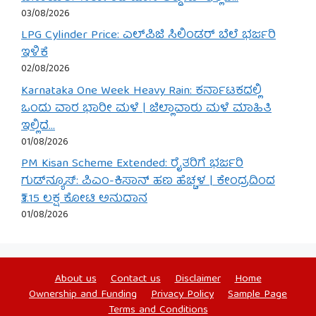
03/08/2026
LPG Cylinder Price: ಎಲ್‌ಪಿಜಿ ಸಿಲಿಂಡರ್ ಬೆಲೆ ಭರ್ಜರಿ
ಇಳಿಕೆ
02/08/2026
Karnataka One Week Heavy Rain: ಕರ್ನಾಟಕದಲ್ಲಿ
ಒಂದು ವಾರ ಭಾರೀ ಮಳೆ | ಜಿಲ್ಲಾವಾರು ಮಳೆ ಮಾಹಿತಿ
ಇಲ್ಲಿದೆ…
01/08/2026
PM Kisan Scheme Extended: ರೈತರಿಗೆ ಭರ್ಜರಿ
ಗುಡ್‌ನ್ಯೂಸ್: ಪಿಎಂ-ಕಿಸಾನ್ ಹಣ ಹೆಚ್ಚಳ | ಕೇಂದ್ರದಿಂದ
₹3.15 ಲಕ್ಷ ಕೋಟಿ ಅನುದಾನ
01/08/2026
About us
Contact us
Disclaimer
Home
Ownership and Funding
Privacy Policy
Sample Page
Terms and Conditions