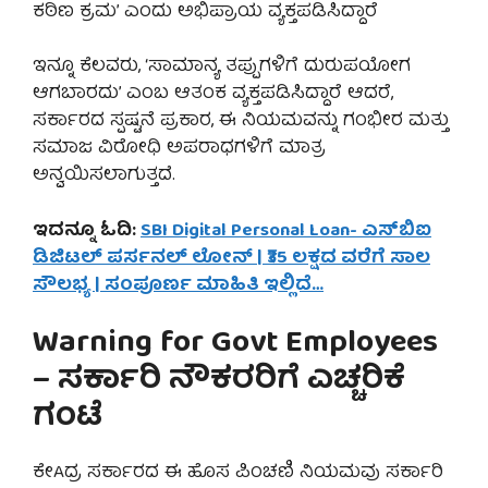
ಕಠಿಣ ಕ್ರಮ’ ಎಂದು ಅಭಿಪ್ರಾಯ ವ್ಯಕ್ತಪಡಿಸಿದ್ದಾರೆ
ಇನ್ನೂ ಕೆಲವರು, ‘ಸಾಮಾನ್ಯ ತಪ್ಪುಗಳಿಗೆ ದುರುಪಯೋಗ
ಆಗಬಾರದು’ ಎಂಬ ಆತಂಕ ವ್ಯಕ್ತಪಡಿಸಿದ್ದಾರೆ ಆದರೆ,
ಸರ್ಕಾರದ ಸ್ಪಷ್ಟನೆ ಪ್ರಕಾರ, ಈ ನಿಯಮವನ್ನು ಗಂಭೀರ ಮತ್ತು
ಸಮಾಜ ವಿರೋಧಿ ಅಪರಾಧಗಳಿಗೆ ಮಾತ್ರ
ಅನ್ವಯಿಸಲಾಗುತ್ತದೆ.
ಇದನ್ನೂ ಓದಿ:
SBI Digital Personal Loan- ಎಸ್‌ಬಿಐ
ಡಿಜಿಟಲ್ ಪರ್ಸನಲ್ ಲೋನ್ | ₹35 ಲಕ್ಷದ ವರೆಗೆ ಸಾಲ
ಸೌಲಭ್ಯ | ಸಂಪೂರ್ಣ ಮಾಹಿತಿ ಇಲ್ಲಿದೆ…
Warning for Govt Employees
– ಸರ್ಕಾರಿ ನೌಕರರಿಗೆ ಎಚ್ಚರಿಕೆ
ಗಂಟೆ
ಕೇAದ್ರ ಸರ್ಕಾರದ ಈ ಹೊಸ ಪಿಂಚಣಿ ನಿಯಮವು ಸರ್ಕಾರಿ