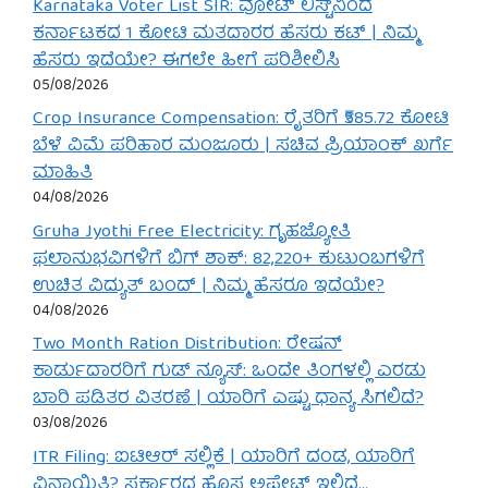
Karnataka Voter List SIR: ವೋಟ್ ಲಿಸ್ಟ್‌ನಿಂದ
ಕರ್ನಾಟಕದ 1 ಕೋಟಿ ಮತದಾರರ ಹೆಸರು ಕಟ್ | ನಿಮ್ಮ
ಹೆಸರು ಇದೆಯೇ? ಈಗಲೇ ಹೀಗೆ ಪರಿಶೀಲಿಸಿ
05/08/2026
Crop Insurance Compensation: ರೈತರಿಗೆ ₹585.72 ಕೋಟಿ
ಬೆಳೆ ವಿಮೆ ಪರಿಹಾರ ಮಂಜೂರು | ಸಚಿವ ಪ್ರಿಯಾಂಕ್ ಖರ್ಗೆ
ಮಾಹಿತಿ
04/08/2026
Gruha Jyothi Free Electricity: ಗೃಹಜ್ಯೋತಿ
ಫಲಾನುಭವಿಗಳಿಗೆ ಬಿಗ್ ಶಾಕ್: 82,220+ ಕುಟುಂಬಗಳಿಗೆ
ಉಚಿತ ವಿದ್ಯುತ್ ಬಂದ್ | ನಿಮ್ಮ ಹೆಸರೂ ಇದೆಯೇ?
04/08/2026
Two Month Ration Distribution: ರೇಷನ್
ಕಾರ್ಡುದಾರರಿಗೆ ಗುಡ್ ನ್ಯೂಸ್: ಒಂದೇ ತಿಂಗಳಲ್ಲಿ ಎರಡು
ಬಾರಿ ಪಡಿತರ ವಿತರಣೆ | ಯಾರಿಗೆ ಎಷ್ಟು ಧಾನ್ಯ ಸಿಗಲಿದೆ?
03/08/2026
ITR Filing: ಐಟಿಆರ್ ಸಲ್ಲಿಕೆ | ಯಾರಿಗೆ ದಂಡ, ಯಾರಿಗೆ
ವಿನಾಯಿತಿ? ಸರ್ಕಾರದ ಹೊಸ ಅಪ್ಡೇಟ್ ಇಲ್ಲಿದೆ…