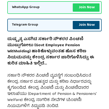
Join Now
WhatsApp Group
Join Now
Telegram Group
ದುಷ್ಕೃತ್ಯ ಎಸಗಿದ ಸರ್ಕಾರಿ ನೌಕರರ ಪಿಂಚಣಿ
ಮುಟ್ಟುಗೋಲು (Govt Employee Pension
Withholding) ಹಾಕಿಕೊಳ್ಳುವಂತಹ ಹೊಸ ಕಠಿಣ
ನಿಯಮವನ್ನು ಕೇಂದ್ರ ಸರ್ಕಾರ ಜಾರಿಗೊಳಿಸಿದ್ದು; ಈ
ಕುರಿತ ಮಾಹಿತಿ ಇಲ್ಲಿದೆ…
ಸರ್ಕಾರಿ ನೌಕರರ ಪಿಂಚಣಿ ವ್ಯವಸ್ಥೆಗೆ ಸಂಬಂಧಿಸಿದಂತೆ
ಕೇಂದ್ರ ಸರ್ಕಾರ ಮಹತ್ವದ ಮತ್ತು ಕಠಿಣ ನಿರ್ಧಾರವನ್ನು
ಕೈಗೊಂಡಿದೆ. ಕೇಂದ್ರ ಪಿಂಚಣಿ ಮತ್ತು ಪಿಂಚಣಿದಾರರ
ಇಲಾಖೆಯು (Department of Pension & Pensioners’
Welfare) ಕೇಂದ್ರ ನಾಗರಿಕ ಸೇವೆಗಳ (ಪಿಂಚಣಿ)
ನಿಯಮಗಳಿಗೆ ತಿದ್ದುಪಡಿ ತಂದಿದೆ.