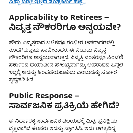
ಎಷ್ಟು ಬಡ್ಡಿ? ಇಲ್ಲಿದೆ ಸಂಪೂರ್ಣ ಪಟ್ಟಿ…
Applicability to Retirees –
ನಿವೃತ್ತ ನೌಕರರಿಗೂ ಅನ್ವಯವೇ?
ಹೌದು, ನಿವೃತ್ತರಾದ ಬಳಿಕವೂ ಗಂಭೀರ ಅಪರಾಧಗಳಲ್ಲಿ
ತೊಡಗಿರುವುದು ಸಾಬೀತಾದರೆ, ಈ ನಿಯಮ ನಿವೃತ್ತ
ನೌಕರರಿಗೂ ಅನ್ವಯವಾಗುತ್ತದೆ. ನಿವೃತ್ತಿ ನಂತರವೂ ಪಿಂಚಣಿ
ಸರ್ಕಾರದ ದಯಾಧೀನ ಸೌಲಭ್ಯವಾಗಿದ್ದು, ಅಪರಾಧದ ಹಿನ್ನೆಲೆ
ಇದ್ದಲ್ಲಿ ಅದನ್ನು ಹಿಂಪಡೆಯಬಹುದು ಎಂಬುದನ್ನು ಸರ್ಕಾರ
ಸ್ಪಷ್ಟಪಡಿಸಿದೆ.
Public Response –
ಸಾರ್ವಜನಿಕ ಪ್ರತಿಕ್ರಿಯೆ ಹೇಗಿದೆ?
ಈ ನಿರ್ಧಾರಕ್ಕೆ ಸಾರ್ವಜನಿಕ ವಲಯದಲ್ಲಿ ಮಿಶ್ರ ಪ್ರತಿಕ್ರಿಯೆ
ವ್ಯಕ್ತವಾಗಿದೆ.ಹಲವರು ಇದನ್ನು ಸ್ವಾಗತಿಸಿ, ‘ಇದು ಅಗತ್ಯವಿದ್ದ