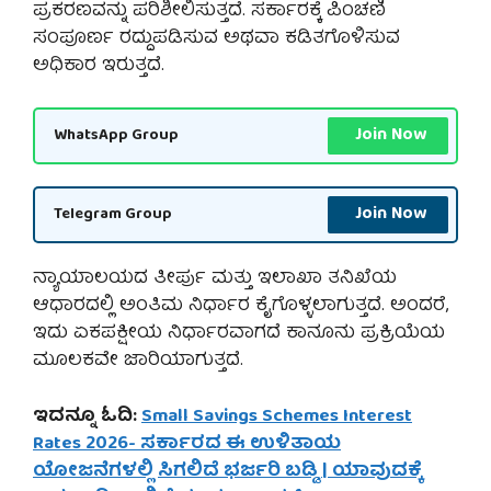
ಪ್ರಕರಣವನ್ನು ಪರಿಶೀಲಿಸುತ್ತದೆ. ಸರ್ಕಾರಕ್ಕೆ ಪಿಂಚಣಿ
ಸಂಪೂರ್ಣ ರದ್ದುಪಡಿಸುವ ಅಥವಾ ಕಡಿತಗೊಳಿಸುವ
ಅಧಿಕಾರ ಇರುತ್ತದೆ.
Join Now
WhatsApp Group
Join Now
Telegram Group
ನ್ಯಾಯಾಲಯದ ತೀರ್ಪು ಮತ್ತು ಇಲಾಖಾ ತನಿಖೆಯ
ಆಧಾರದಲ್ಲಿ ಅಂತಿಮ ನಿರ್ಧಾರ ಕೈಗೊಳ್ಳಲಾಗುತ್ತದೆ. ಅಂದರೆ,
ಇದು ಏಕಪಕ್ಷೀಯ ನಿರ್ಧಾರವಾಗದೆ ಕಾನೂನು ಪ್ರಕ್ರಿಯೆಯ
ಮೂಲಕವೇ ಜಾರಿಯಾಗುತ್ತದೆ.
ಇದನ್ನೂ ಓದಿ:
Small Savings Schemes Interest
Rates 2026- ಸರ್ಕಾರದ ಈ ಉಳಿತಾಯ
ಯೋಜನೆಗಳಲ್ಲಿ ಸಿಗಲಿದೆ ಭರ್ಜರಿ ಬಡ್ಡಿ | ಯಾವುದಕ್ಕೆ