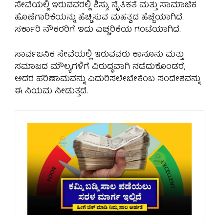
ಸೇವೆಯಲ್ಲಿ ಇರುವವರಲ್ಲಿ ಶಿಸ್ತು, ನೈತಿಕತೆ ಮತ್ತು ಸಾಮಾಜಿಕ
ಹೊಣೆಗಾರಿಕೆಯನ್ನು ಹೆಚ್ಚಿಸುವ ಮಹತ್ವದ ಹೆಜ್ಜೆಯಾಗಿದೆ.
ಸರ್ಕಾರಿ ನೌಕರರಿಗೆ ಇದು ಎಚ್ಚರಿಕೆಯ ಗಂಟೆಯಾಗಿದೆ.
ಸಾರ್ವಜನಿಕ ಸೇವೆಯಲ್ಲಿ ಇರುವವರು ಕಾನೂನು ಮತ್ತು
ಸಮಾಜದ ಮೌಲ್ಯಗಳಿಗೆ ವಿರುದ್ಧವಾಗಿ ನಡೆದುಕೊಂಡರೆ,
ಅದರ ಪರಿಣಾಮವನ್ನು ಎದುರಿಸಲೇಬೇಕೆಂಬ ಸಂದೇಶವನ್ನು
ಈ ನಿಯಮ ನೀಡುತ್ತದೆ.