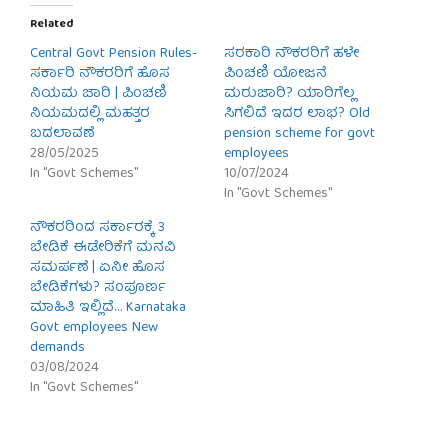
Related
Central Govt Pension Rules-
ಸರಕಾರಿ ನೌಕರರಿಗೆ ಹಳೇ
ಸರ್ಕಾರಿ ನೌಕರರಿಗೆ ಹೊಸ
ಪಿಂಚಣಿ ಯೋಜನೆ
ನಿಯಮ ಜಾರಿ | ಪಿಂಚಣಿ
ಮರುಜಾರಿ? ಯಾರಿಗೆಲ್ಲ
ನಿಯಮದಲ್ಲಿ ಮಹತ್ತರ
ಸಿಗಲಿದೆ ಇದರ ಲಾಭ? Old
ಬದಲಾವಣೆ
pension scheme for govt
28/05/2025
employees
In "Govt Schemes"
10/07/2024
In "Govt Schemes"
ನೌಕರರಿಂದ ಸರ್ಕಾರಕ್ಕೆ 3
ಬೇಡಿಕೆ ಈಡೇರಿಕೆಗೆ ಮನವಿ
ಸಮರ್ಪಣೆ | ಏನೀ ಹೊಸ
ಬೇಡಿಕೆಗಳು? ಸಂಪೂರ್ಣ
ಮಾಹಿತಿ ಇಲ್ಲಿದೆ… Karnataka
Govt employees New
demands
03/08/2024
In "Govt Schemes"