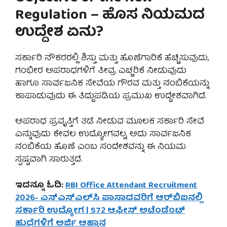
Regulation – ಹೊಸ ನಿಯಮದ
ಉದ್ದೇಶ ಏನು?
ಸರ್ಕಾರಿ ನೌಕರರಲ್ಲಿ ಶಿಸ್ತು ಮತ್ತು ಹೊಣೆಗಾರಿಕೆ ಹೆಚ್ಚಿಸುವುದು,
ಗಂಭೀರ ಅಪರಾಧಗಳಿಗೆ ತೀವ್ರ ಎಚ್ಚರಿಕೆ ನೀಡುವುದು
ಹಾಗೂ ಸಾರ್ವಜನಿಕ ಸೇವೆಯ ಗೌರವ ಮತ್ತು ನಂಬಿಕೆಯನ್ನು
ಕಾಪಾಡುವುದು ಈ ತಿದ್ದುಪಡಿಯ ಪ್ರಮುಖ ಉದ್ದೇಶವಾಗಿದೆ.
ಅಪರಾಧ ಪ್ರವೃತ್ತಿಗೆ ತಡೆ ನೀಡುವ ಮೂಲಕ ಸರ್ಕಾರಿ ಸೇವೆ
ಎನ್ನುವುದು ಕೇವಲ ಉದ್ಯೋಗವಲ್ಲ, ಅದು ಸಾರ್ವಜನಿಕ
ನಂಬಿಕೆಯ ಹೊಣೆ ಎಂಬ ಸಂದೇಶವನ್ನು ಈ ನಿಯಮ
ಸ್ಪಷ್ಟವಾಗಿ ಸಾರುತ್ತದೆ.
ಇದನ್ನೂ ಓದಿ:
RBI Office Attendant Recruitment
2026- ಎಸ್‌ಎಸ್‌ಎಲ್‌ಸಿ ಪಾಸಾದವರಿಗೆ ಆರ್‌ಬಿಐನಲ್ಲಿ
ಸರ್ಕಾರಿ ಉದ್ಯೋಗ | 572 ಆಫೀಸ್ ಅಟೆಂಡೆಂಟ್
ಹುದ್ದೆಗಳಿಗೆ ಅರ್ಜಿ ಆಹ್ವಾನ