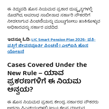
ಈ ತಿದ್ದುಪಡಿ ಹೊಸ ನಿಯಮದ ಪ್ರಕಾರ ದುಷ್ಕೃತ್ಯಗಳಲ್ಲಿ
ತೊಡಗಿದ, ಅಪರಾಧ ಸಾಬೀತಾದ ಸರ್ಕಾರಿ ನೌಕರರಿಗೆ
ನೀಡಲಾಗುವ ಪಿಂಚಣಿಯನ್ನು ಮುಟ್ಟುಗೋಲು ಹಾಕಿಕೊಳ್ಳುವ
ಅಧಿಕಾರವನ್ನು ಸರ್ಕಾರ ಪಡೆದಿದೆ.
ಇದನ್ನೂ ಓದಿ:
LIC Smart Pension Plan 2026- ಪತಿ-
ಪತ್ನಿಗೆ ಜೀವನಪೂರ್ತಿ ಪಿಂಚಣಿ | ಎಲ್‌ಐಸಿ ಹೊಸ
ಯೋಜನೆ
Cases Covered Under the
New Rule – ಯಾವ
ಪ್ರಕರಣಗಳಿಗೆ ಈ ನಿಯಮ
ಅನ್ವಯ?
ಈ ಹೊಸ ನಿಯಮದ ಪ್ರಕಾರ, ಕೇಂದ್ರ ಸರ್ಕಾರದ ನೌಕರರು
ಅಥವಾ ಪಿಎಸ್‌ಯುಗಳಲ್ಲಿ (PSU) ಕೆಲಸ ಮಾಡುವ