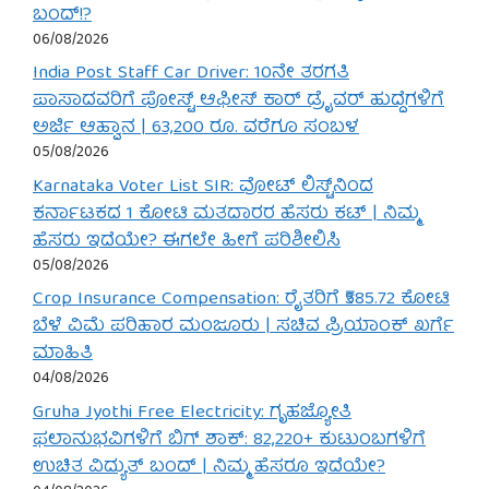
ಬಂದ್!?
06/08/2026
India Post Staff Car Driver: 10ನೇ ತರಗತಿ
ಪಾಸಾದವರಿಗೆ ಪೋಸ್ಟ್ ಆಫೀಸ್ ಕಾರ್ ಡ್ರೈವರ್ ಹುದ್ದೆಗಳಿಗೆ
ಅರ್ಜಿ ಆಹ್ವಾನ | 63,200 ರೂ. ವರೆಗೂ ಸಂಬಳ
05/08/2026
Karnataka Voter List SIR: ವೋಟ್ ಲಿಸ್ಟ್‌ನಿಂದ
ಕರ್ನಾಟಕದ 1 ಕೋಟಿ ಮತದಾರರ ಹೆಸರು ಕಟ್ | ನಿಮ್ಮ
ಹೆಸರು ಇದೆಯೇ? ಈಗಲೇ ಹೀಗೆ ಪರಿಶೀಲಿಸಿ
05/08/2026
Crop Insurance Compensation: ರೈತರಿಗೆ ₹585.72 ಕೋಟಿ
ಬೆಳೆ ವಿಮೆ ಪರಿಹಾರ ಮಂಜೂರು | ಸಚಿವ ಪ್ರಿಯಾಂಕ್ ಖರ್ಗೆ
ಮಾಹಿತಿ
04/08/2026
Gruha Jyothi Free Electricity: ಗೃಹಜ್ಯೋತಿ
ಫಲಾನುಭವಿಗಳಿಗೆ ಬಿಗ್ ಶಾಕ್: 82,220+ ಕುಟುಂಬಗಳಿಗೆ
ಉಚಿತ ವಿದ್ಯುತ್ ಬಂದ್ | ನಿಮ್ಮ ಹೆಸರೂ ಇದೆಯೇ?