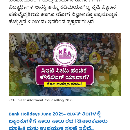
ಎಂಜಿನಿಯರಿಂಗ್ ಮತ್ತು ಫಾರ್ಮಸಿ ಕೋರ್ಸ್’ಗಳಿಗೆ
ವಿದ್ಯಾರ್ಥಿಗಳ ಆಸಕ್ತಿ ಇನ್ನೂ ಕಡಿಮೆಯಾಗಿಲ್ಲ. ಕೃಷಿ ವಿಜ್ಞಾನ,
ಪಶುವೈದ್ಯಕೀಯ ಹಾಗೂ ಯೋಗ ವಿಜ್ಞಾನಕ್ಕೂ ಪ್ರಾಮುಖ್ಯತೆ
ಹೆಚ್ಚುತ್ತಿದೆ ಎಂಬುದು ಇದರಿಂದ ಸ್ಪಷ್ಟವಾಗುತ್ತಿದೆ.
KCET Seat Allotment Counselling 2025
Bank Holidays June 2025- ಜೂನ್ ತಿಂಗಳಲ್ಲಿ
ಬ್ಯಾಂಕುಗಳಿಗೆ ಸಾಲು ಸಾಲು ರಜೆ | ದಿನಾಂಕವಾರು
ಮಾಹಿತಿ ಮತ್ತು ಉಪಯುಕ್ತ ಸಲಹೆ ಇಲ್ಲಿದೆ…