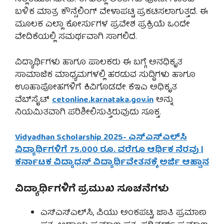
ಬಳಿಕ ಮಾತ್ರ ಕೌನ್ಸೆಲಿಂಗ್ ವೇಳಾಪಟ್ಟಿ ಪ್ರಕಟಿಸಲಾಗುತ್ತದೆ. ಈ
ಮೂಲಕ ಎಲ್ಲಾ ಕೋರ್ಸುಗಳ ಪ್ರವೇಶ ಪ್ರಕ್ರಿಯೆ ಒಂದೇ
ವೇದಿಕೆಯಲ್ಲಿ ಸಮರ್ಥವಾಗಿ ಸಾಗಲಿದೆ.
ವಿದ್ಯಾರ್ಥಿಗಳು ಹಾಗೂ ಪಾಲಕರು ಈ ಬಗ್ಗೆ ಅನಧಿಕೃತ
ಸಾಮಾಜಿಕ ಮಾಧ್ಯಮಗಳಲ್ಲಿ ಹರಡುವ ಸುದ್ದಿಗಳು ಹಾಗೂ
ಊಹಾಪೋಹಗಳಿಗೆ ಕಿವಿಗೊಡದೇ ಕೆಇಎ ಅಧಿಕೃತ
ವೆಬ್‌ಸೈಟ್
cetonline.karnataka.gov.in
ಅನ್ನು
ನಿಯಮಿತವಾಗಿ ಪರಿಶೀಲಿಸುತ್ತಿರುವುದು ಸೂಕ್ತ.
Vidyadhan Scholarship 2025- ಎಸ್‌ಎಸ್‌ಎಲ್‌ಸಿ
ವಿದ್ಯಾರ್ಥಿಗಳಿಗೆ 75.000 ರೂ. ವರೆಗೂ ಆರ್ಥಿಕ ನೆರವು |
ಕರ್ನಾಟಕ ವಿದ್ಯಾಧನ್ ವಿದ್ಯಾರ್ಥಿವೇತನಕ್ಕೆ ಅರ್ಜಿ ಆಹ್ವಾನ
ವಿದ್ಯಾರ್ಥಿಗಳಿಗೆ ಪ್ರಮುಖ ಸೂಚನೆಗಳು
ಎಸ್‌ಎಸ್‌ಎಲ್‌ಸಿ, ಪಿಯು ಅಂಕಪಟ್ಟಿ, ಜಾತಿ ಪ್ರಮಾಣ