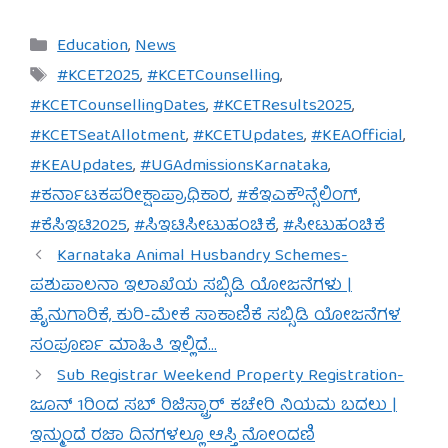
Categories
Education
,
News
Tags
#KCET2025
,
#KCETCounselling
,
#KCETCounsellingDates
,
#KCETResults2025
,
#KCETSeatAllotment
,
#KCETUpdates
,
#KEAOfficial
,
#KEAUpdates
,
#UGAdmissionsKarnataka
,
#ಕರ್ನಾಟಕಪರೀಕ್ಷಾಪ್ರಾಧಿಕಾರ
,
#ಕೆಇಎಕೌನ್ಸೆಲಿಂಗ್
,
#ಕೆಸಿಇಟಿ2025
,
#ಸಿಇಟಿಸೀಟುಹಂಚಿಕೆ
,
#ಸೀಟುಹಂಚಿಕೆ
Karnataka Animal Husbandry Schemes-
ಪಶುಪಾಲನಾ ಇಲಾಖೆಯ ಸಬ್ಸಿಡಿ ಯೋಜನೆಗಳು |
ಹೈನುಗಾರಿಕೆ, ಕುರಿ-ಮೇಕೆ ಸಾಕಾಣಿಕೆ ಸಬ್ಸಿಡಿ ಯೋಜನೆಗಳ
ಸಂಪೂರ್ಣ ಮಾಹಿತಿ ಇಲ್ಲಿದೆ…
Sub Registrar Weekend Property Registration-
ಜೂನ್ 1ರಿಂದ ಸಬ್ ರಿಜಿಸ್ಟ್ರಾರ್ ಕಚೇರಿ ನಿಯಮ ಬದಲು |
ಇನ್ಮುಂದೆ ರಜಾ ದಿನಗಳಲ್ಲೂ ಆಸ್ತಿ ನೋಂದಣಿ