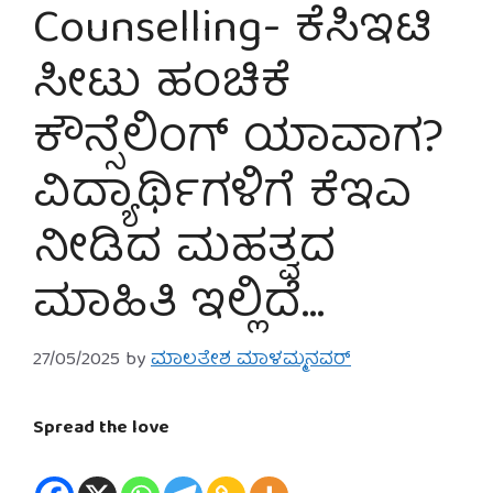
Counselling- ಕೆಸಿಇಟಿ
ಸೀಟು ಹಂಚಿಕೆ
ಕೌನ್ಸೆಲಿಂಗ್ ಯಾವಾಗ?
ವಿದ್ಯಾರ್ಥಿಗಳಿಗೆ ಕೆಇಎ
ನೀಡಿದ ಮಹತ್ವದ
ಮಾಹಿತಿ ಇಲ್ಲಿದೆ…
27/05/2025
by
ಮಾಲತೇಶ ಮಾಳಮ್ಮನವರ್
Spread the love