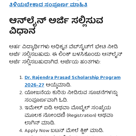
ತಿಳಿಯಬೇಕಾದ ಸಂಪೂರ್ಣ ಮಾಹಿತಿ
ಆನ್‌ಲೈನ್ ಅರ್ಜಿ ಸಲ್ಲಿಸುವ
ವಿಧಾನ
ಅರ್ಹ ವಿದ್ಯಾರ್ಥಿಗಳು ಅಧಿಕೃತ ವೆಬ್‌ಸೈಟ್‌ಗೆ ಭೇಟಿ ನೀಡಿ
ಅರ್ಜಿ ಸಲ್ಲಿಸಬಹುದು. ಈ ಲಿಂಕ್ ಬಳಸಿಕೊಂಡು ಆನ್‌ಲೈನ್
ಅರ್ಜಿ ಸಲ್ಲಿಸಬಹುದಾಗಿದೆ. ಅರ್ಜಿಯ ಹಂತಗಳು:
Dr. Rajendra Prasad Scholarship Program
2026-27
ಆಯ್ಕೆಮಾಡಿ.
ಯೋಜನೆಯ ಕುರಿತು ನೀಡಿರುವ ಸೂಚನೆಗಳನ್ನು
ಸಂಪೂರ್ಣವಾಗಿ ಓದಿ.
ಇಮೇಲ್ ಐಡಿ ಅಥವಾ ಮೊಬೈಲ್ ಸಂಖ್ಯೆಯ
ಮೂಲಕ ನೋಂದಣಿ (Registration) ಅಥವಾ
ಲಾಗಿನ್ ಮಾಡಿ.
Apply Now ಬಟನ್ ಮೇಲೆ ಕ್ಲಿಕ್ ಮಾಡಿ.