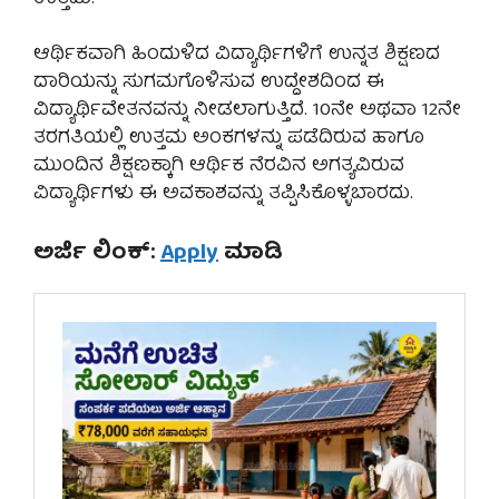
ಆರ್ಥಿಕವಾಗಿ ಹಿಂದುಳಿದ ವಿದ್ಯಾರ್ಥಿಗಳಿಗೆ ಉನ್ನತ ಶಿಕ್ಷಣದ
ದಾರಿಯನ್ನು ಸುಗಮಗೊಳಿಸುವ ಉದ್ದೇಶದಿಂದ ಈ
ವಿದ್ಯಾರ್ಥಿವೇತನವನ್ನು ನೀಡಲಾಗುತ್ತಿದೆ. 10ನೇ ಅಥವಾ 12ನೇ
ತರಗತಿಯಲ್ಲಿ ಉತ್ತಮ ಅಂಕಗಳನ್ನು ಪಡೆದಿರುವ ಹಾಗೂ
ಮುಂದಿನ ಶಿಕ್ಷಣಕ್ಕಾಗಿ ಆರ್ಥಿಕ ನೆರವಿನ ಅಗತ್ಯವಿರುವ
ವಿದ್ಯಾರ್ಥಿಗಳು ಈ ಅವಕಾಶವನ್ನು ತಪ್ಪಿಸಿಕೊಳ್ಳಬಾರದು.
ಅರ್ಜಿ ಲಿಂಕ್:
Apply
ಮಾಡಿ