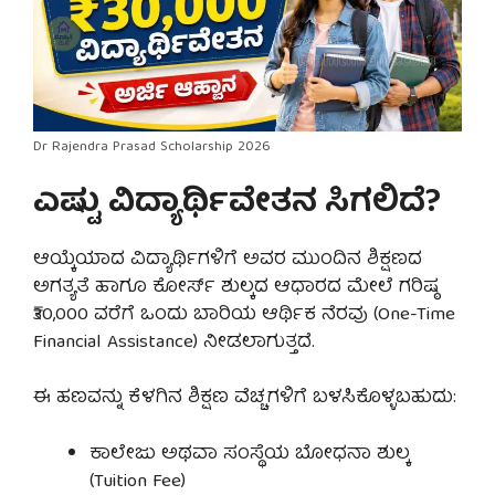
Dr Rajendra Prasad Scholarship 2026
ಎಷ್ಟು ವಿದ್ಯಾರ್ಥಿವೇತನ ಸಿಗಲಿದೆ?
ಆಯ್ಕೆಯಾದ ವಿದ್ಯಾರ್ಥಿಗಳಿಗೆ ಅವರ ಮುಂದಿನ ಶಿಕ್ಷಣದ
ಅಗತ್ಯತೆ ಹಾಗೂ ಕೋರ್ಸ್ ಶುಲ್ಕದ ಆಧಾರದ ಮೇಲೆ ಗರಿಷ್ಠ
₹30,000 ವರೆಗೆ ಒಂದು ಬಾರಿಯ ಆರ್ಥಿಕ ನೆರವು (One-Time
Financial Assistance) ನೀಡಲಾಗುತ್ತದೆ.
ಈ ಹಣವನ್ನು ಕೆಳಗಿನ ಶಿಕ್ಷಣ ವೆಚ್ಚಗಳಿಗೆ ಬಳಸಿಕೊಳ್ಳಬಹುದು:
ಕಾಲೇಜು ಅಥವಾ ಸಂಸ್ಥೆಯ ಬೋಧನಾ ಶುಲ್ಕ
(Tuition Fee)