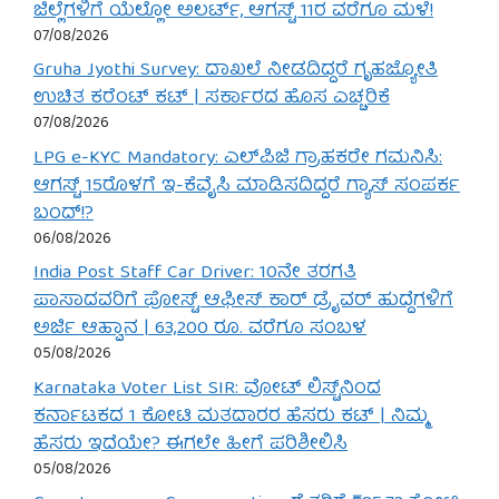
ಜಿಲ್ಲೆಗಳಿಗೆ ಯೆಲ್ಲೋ ಅಲರ್ಟ್, ಆಗಸ್ಟ್ 11ರ ವರೆಗೂ ಮಳೆ!
07/08/2026
Gruha Jyothi Survey: ದಾಖಲೆ ನೀಡದಿದ್ದರೆ ಗೃಹಜ್ಯೋತಿ
ಉಚಿತ ಕರೆಂಟ್ ಕಟ್ | ಸರ್ಕಾರದ ಹೊಸ ಎಚ್ಚರಿಕೆ
07/08/2026
LPG e-KYC Mandatory: ಎಲ್‌ಪಿಜಿ ಗ್ರಾಹಕರೇ ಗಮನಿಸಿ:
ಆಗಸ್ಟ್ 15ರೊಳಗೆ ಇ-ಕೆವೈಸಿ ಮಾಡಿಸದಿದ್ದರೆ ಗ್ಯಾಸ್ ಸಂಪರ್ಕ
ಬಂದ್!?
06/08/2026
India Post Staff Car Driver: 10ನೇ ತರಗತಿ
ಪಾಸಾದವರಿಗೆ ಪೋಸ್ಟ್ ಆಫೀಸ್ ಕಾರ್ ಡ್ರೈವರ್ ಹುದ್ದೆಗಳಿಗೆ
ಅರ್ಜಿ ಆಹ್ವಾನ | 63,200 ರೂ. ವರೆಗೂ ಸಂಬಳ
05/08/2026
Karnataka Voter List SIR: ವೋಟ್ ಲಿಸ್ಟ್‌ನಿಂದ
ಕರ್ನಾಟಕದ 1 ಕೋಟಿ ಮತದಾರರ ಹೆಸರು ಕಟ್ | ನಿಮ್ಮ
ಹೆಸರು ಇದೆಯೇ? ಈಗಲೇ ಹೀಗೆ ಪರಿಶೀಲಿಸಿ
05/08/2026