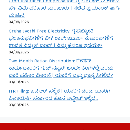
Crop Insurance Compensation: ರೈತರಿಗೆ ₹585.72 ಕೋಟಿ
ಬೆಳೆ ವಿಮೆ ಪರಿಹಾರ ಮಂಜೂರು | ಸಚಿವ ಪ್ರಿಯಾಂಕ್ ಖರ್ಗೆ
ಮಾಹಿತಿ
04/08/2026
Gruha Jyothi Free Electricity: ಗೃಹಜ್ಯೋತಿ
ಫಲಾನುಭವಿಗಳಿಗೆ ಬಿಗ್ ಶಾಕ್: 82,220+ ಕುಟುಂಬಗಳಿಗೆ
ಉಚಿತ ವಿದ್ಯುತ್ ಬಂದ್ | ನಿಮ್ಮ ಹೆಸರೂ ಇದೆಯೇ?
04/08/2026
Two Month Ration Distribution: ರೇಷನ್
ಕಾರ್ಡುದಾರರಿಗೆ ಗುಡ್ ನ್ಯೂಸ್: ಒಂದೇ ತಿಂಗಳಲ್ಲಿ ಎರಡು
ಬಾರಿ ಪಡಿತರ ವಿತರಣೆ | ಯಾರಿಗೆ ಎಷ್ಟು ಧಾನ್ಯ ಸಿಗಲಿದೆ?
03/08/2026
ITR Filing: ಐಟಿಆರ್ ಸಲ್ಲಿಕೆ | ಯಾರಿಗೆ ದಂಡ, ಯಾರಿಗೆ
ವಿನಾಯಿತಿ? ಸರ್ಕಾರದ ಹೊಸ ಅಪ್ಡೇಟ್ ಇಲ್ಲಿದೆ…
03/08/2026