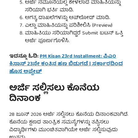
ಅರ್ಜಿ ನಮೂನೆಯಲ್ಲಿ ಕೇಳಲಾದ ಮಾಹಿತಿಯನ್ನು
ಸರಿಯಾಗಿ ಭರ್ತಿ ಮಾಡಿ.
ಅಗತ್ಯ ದಾಖಲೆಗಳನ್ನು ಅಪ್‌ಲೋಡ್ ಮಾಡಿ.
ಎಲ್ಲಾ ಮಾಹಿತಿಯನ್ನು ಪರಿಶೀಲಿಸಿ (Preview)
ಮಾಹಿತಿಯು ಸರಿಯಾಗಿದ್ದರೆ Submit ಬಟನ್ ಒತ್ತಿ
ಅರ್ಜಿ ಪೂರ್ಣಗೊಳಿಸಿ.
ಇದನ್ನೂ ಓದಿ:
PM Kisan 23rd Installment: ಪಿಎಂ
ಕಿಸಾನ್ 23ನೇ ಕಂತಿನ ಹಣ ಬಿಡುಗಡೆ | ಸರ್ಕಾರದಿಂದ
ಹೊಸ ಅಪ್ಡೇಟ್
ಅರ್ಜಿ ಸಲ್ಲಿಸಲು ಕೊನೆಯ
ದಿನಾಂಕ
28 ಜೂನ್ 2026 ಅರ್ಜಿ ಸಲ್ಲಿಸಲು ಕೊನೆಯ ದಿನಾಂಕವಾಗಿದೆ.
ಕೊನೆಯ ಕ್ಷಣದ ತಾಂತ್ರಿಕ ಸಮಸ್ಯೆಗಳನ್ನು ತಪ್ಪಿಸಲು
ವಿದ್ಯಾರ್ಥಿಗಳು ಮುಂಚಿತವಾಗಿಯೇ ಅರ್ಜಿ ಸಲ್ಲಿಸುವುದು
ಉತ್ತಮ.