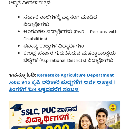
ಆದ್ಯತೆ ನೀಡಲಾಗುತ್ತದೆ:
ಸರ್ಕಾರಿ ಶಾಲೆಗಳಲ್ಲಿ ವ್ಯಾಸಂಗ ಮಾಡಿದ
ವಿದ್ಯಾರ್ಥಿಗಳು
ಅಂಗವಿಕಲ ವಿದ್ಯಾರ್ಥಿಗಳು (PwD – Persons with
Disabilities)
ಈಶಾನ್ಯ ರಾಜ್ಯಗಳ ವಿದ್ಯಾರ್ಥಿಗಳು
ಕೇಂದ್ರ ಸರ್ಕಾರ ಗುರುತಿಸಿರುವ ಮಹತ್ವಾಕಾಂಕ್ಷೆಯ
ಜಿಲ್ಲೆಗಳ (Aspirational Districts) ವಿದ್ಯಾರ್ಥಿಗಳು
ಇದನ್ನೂ ಓದಿ:
Karnataka Agriculture Department
Jobs: 945 ಕೃಷಿ ಅಧಿಕಾರಿ ಹುದ್ದೆಗಳಿಗೆ ಅರ್ಜಿ ಆಹ್ವಾನ |
ತಿಂಗಳಿಗೆ ₹1.34 ಲಕ್ಷದವರೆಗೆ ಸಂಬಳ