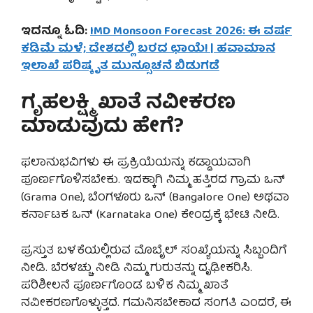
ಇದನ್ನೂ ಓದಿ:
IMD Monsoon Forecast 2026: ಈ ವರ್ಷ
ಕಡಿಮೆ ಮಳೆ; ದೇಶದಲ್ಲಿ ಬರದ ಛಾಯೆ! | ಹವಾಮಾನ
ಇಲಾಖೆ ಪರಿಷ್ಕೃತ ಮುನ್ಸೂಚನೆ ಬಿಡುಗಡೆ
ಗೃಹಲಕ್ಷ್ಮಿ ಖಾತೆ ನವೀಕರಣ
ಮಾಡುವುದು ಹೇಗೆ?
ಫಲಾನುಭವಿಗಳು ಈ ಪ್ರಕ್ರಿಯೆಯನ್ನು ಕಡ್ಡಾಯವಾಗಿ
ಪೂರ್ಣಗೊಳಿಸಬೇಕು. ಇದಕ್ಕಾಗಿ ನಿಮ್ಮ ಹತ್ತಿರದ ಗ್ರಾಮ ಒನ್
(Grama One), ಬೆಂಗಳೂರು ಒನ್ (Bangalore One) ಅಥವಾ
ಕರ್ನಾಟಕ ಒನ್ (Karnataka One) ಕೇಂದ್ರಕ್ಕೆ ಭೇಟಿ ನೀಡಿ.
ಪ್ರಸ್ತುತ ಬಳಕೆಯಲ್ಲಿರುವ ಮೊಬೈಲ್ ಸಂಖ್ಯೆಯನ್ನು ಸಿಬ್ಬಂದಿಗೆ
ನೀಡಿ. ಬೆರಳಚ್ಚು ನೀಡಿ ನಿಮ್ಮ ಗುರುತನ್ನು ದೃಢೀಕರಿಸಿ.
ಪರಿಶೀಲನೆ ಪೂರ್ಣಗೊಂಡ ಬಳಿಕ ನಿಮ್ಮ ಖಾತೆ
ನವೀಕರಣಗೊಳ್ಳುತ್ತದೆ. ಗಮನಿಸಬೇಕಾದ ಸಂಗತಿ ಎಂದರೆ, ಈ