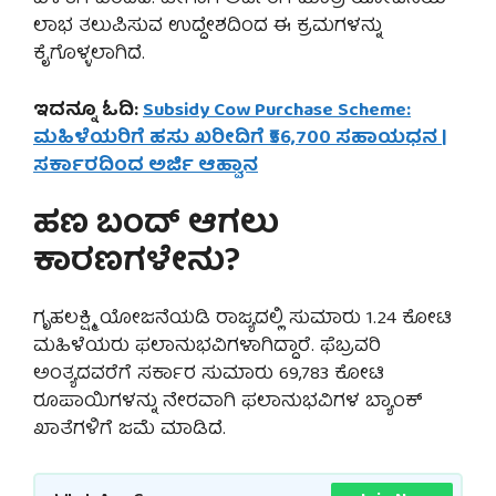
ಲಾಭ ತಲುಪಿಸುವ ಉದ್ದೇಶದಿಂದ ಈ ಕ್ರಮಗಳನ್ನು
ಕೈಗೊಳ್ಳಲಾಗಿದೆ.
ಇದನ್ನೂ ಓದಿ:
Subsidy Cow Purchase Scheme:
ಮಹಿಳೆಯರಿಗೆ ಹಸು ಖರೀದಿಗೆ ₹56,700 ಸಹಾಯಧನ |
ಸರ್ಕಾರದಿಂದ ಅರ್ಜಿ ಆಹ್ವಾನ
ಹಣ ಬಂದ್ ಆಗಲು
ಕಾರಣಗಳೇನು?
ಗೃಹಲಕ್ಷ್ಮಿ ಯೋಜನೆಯಡಿ ರಾಜ್ಯದಲ್ಲಿ ಸುಮಾರು 1.24 ಕೋಟಿ
ಮಹಿಳೆಯರು ಫಲಾನುಭವಿಗಳಾಗಿದ್ದಾರೆ. ಫೆಬ್ರವರಿ
ಅಂತ್ಯದವರೆಗೆ ಸರ್ಕಾರ ಸುಮಾರು 69,783 ಕೋಟಿ
ರೂಪಾಯಿಗಳನ್ನು ನೇರವಾಗಿ ಫಲಾನುಭವಿಗಳ ಬ್ಯಾಂಕ್
ಖಾತೆಗಳಿಗೆ ಜಮೆ ಮಾಡಿದೆ.