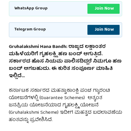
Join Now
WhatsApp Group
Join Now
Telegram Group
Gruhalakshmi Hana Bandh: ರಾಜ್ಯದ ಲಕ್ಷಾಂತರ
ಮಹಿಳೆಯರಿಗೆ ಗೃಹಲಕ್ಷ್ಮಿ ಹಣ ಬಂದ್ ಆಗುತ್ತಿದೆ.
ಸರ್ಕಾರದ ಹೊಸ ನಿಯಮ ಪಾಲಿಸದಿದ್ದರೆ ನಿಮಗೂ ಹಣ
ಬಂದ್ ಆಗಬಹುದು. ಈ ಕುರಿತ ಸಂಪೂರ್ಣ ಮಾಹಿತಿ
ಇಲ್ಲಿದೆ…
ಕರ್ನಾಟಕ ಸರ್ಕಾರದ ಮಹತ್ವಾಕಾಂಕ್ಷಿ ಪಂಚ ಗ್ಯಾರಂಟಿ
ಯೋಜನೆಗಳಲ್ಲಿ (Guarantee Schemes) ಅತ್ಯಂತ
ಜನಪ್ರಿಯ ಯೋಜನೆಯಾದ ಗೃಹಲಕ್ಷ್ಮಿ ಯೋಜನೆ
(Gruhalakshmi Scheme) ಇದೀಗ ಮಹತ್ವದ ಬದಲಾವಣೆಯ
ಹಂತವನ್ನು ಪ್ರವೇಶಿಸಿದೆ.