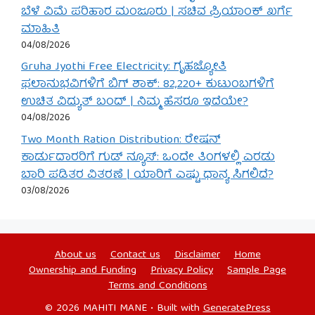
ಬೆಳೆ ವಿಮೆ ಪರಿಹಾರ ಮಂಜೂರು | ಸಚಿವ ಪ್ರಿಯಾಂಕ್ ಖರ್ಗೆ
ಮಾಹಿತಿ
04/08/2026
Gruha Jyothi Free Electricity: ಗೃಹಜ್ಯೋತಿ
ಫಲಾನುಭವಿಗಳಿಗೆ ಬಿಗ್ ಶಾಕ್: 82,220+ ಕುಟುಂಬಗಳಿಗೆ
ಉಚಿತ ವಿದ್ಯುತ್ ಬಂದ್ | ನಿಮ್ಮ ಹೆಸರೂ ಇದೆಯೇ?
04/08/2026
Two Month Ration Distribution: ರೇಷನ್
ಕಾರ್ಡುದಾರರಿಗೆ ಗುಡ್ ನ್ಯೂಸ್: ಒಂದೇ ತಿಂಗಳಲ್ಲಿ ಎರಡು
ಬಾರಿ ಪಡಿತರ ವಿತರಣೆ | ಯಾರಿಗೆ ಎಷ್ಟು ಧಾನ್ಯ ಸಿಗಲಿದೆ?
03/08/2026
About us
Contact us
Disclaimer
Home
Ownership and Funding
Privacy Policy
Sample Page
Terms and Conditions
© 2026 MAHITI MANE
• Built with
GeneratePress