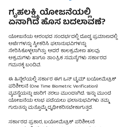
ಗೃಹಲಕ್ಷ್ಮಿ ಯೋಜನೆಯಲ್ಲಿ
ಏನಾಗಿದೆ ಹೊಸ ಬದಲಾವಣೆ?
ಯೋಜನೆಯ ಆರಂಭದ ಸಂದರ್ಭದಲ್ಲಿ ದೊಡ್ಡ ಪ್ರಮಾಣದಲ್ಲಿ
ಅರ್ಜಿಗಳನ್ನು ಸ್ವೀಕರಿಸಿ ಫಲಾನುಭವಿಗಳನ್ನು
ಸೇರಿಸಿಕೊಳ್ಳಲಾಗಿತ್ತು. ಆದರೆ ಕಾಲಕ್ರಮೇಣ ಹಲವು
ಅಕ್ರಮಗಳು ಹಾಗೂ ತಾಂತ್ರಿಕ ಸಮಸ್ಯೆಗಳು ಸರ್ಕಾರದ
ಗಮನಕ್ಕೆ ಬಂದಿವೆ.
ಈ ಹಿನ್ನೆಲೆಯಲ್ಲಿ ಸರ್ಕಾರ ಈಗ ಒನ್ ಟೈಮ್ ಬಯೋಮೆಟ್ರಿಕ್
ಪರಿಶೀಲನೆ (One Time Biometric Verification)
ವ್ಯವಸ್ಥೆಯನ್ನು ಜಾರಿಗೆ ತರಲು ಮುಂದಾಗಿದೆ. ಇನ್ನು ಮುಂದೆ
ಯೋಜನೆಯ ಲಾಭ ಪಡೆಯಲು ಫಲಾನುಭವಿಗಳು ತಮ್ಮ
ಗುರುತನ್ನು ಮತ್ತೊಮ್ಮೆ ದೃಢೀಕರಿಸಬೇಕಾಗುತ್ತದೆ.
ಸರ್ಕಾರದ ಪ್ರಕಾರ, ಬಯೋಮೆಟ್ರಿಕ್ ಪರಿಶೀಲನೆ