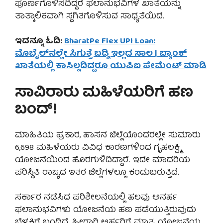
ಪೂರ್ಣಗೊಳಿಸದಿದ್ದರೆ ಫಲಾನುಭವಿಗಳ ಖಾತೆಯನ್ನು
ತಾತ್ಕಾಲಿಕವಾಗಿ ಸ್ಥಗಿತಗೊಳಿಸುವ ಸಾಧ್ಯತೆಯಿದೆ.
ಇದನ್ನೂ ಓದಿ:
BharatPe Flex UPI Loan:
ಮೊಬೈಲ್‌ನಲ್ಲೇ ಸಿಗುತ್ತೆ ಬಡ್ಡಿ ಇಲ್ಲದ ಸಾಲ | ಬ್ಯಾಂಕ್
ಖಾತೆಯಲ್ಲಿ ಕಾಸಿಲ್ಲದಿದ್ದರೂ ಯುಪಿಐ ಪೇಮೆಂಟ್ ಮಾಡಿ
ಸಾವಿರಾರು ಮಹಿಳೆಯರಿಗೆ ಹಣ
ಬಂದ್!
ಮಾಹಿತಿಯ ಪ್ರಕಾರ, ಹಾಸನ ಜಿಲ್ಲೆಯೊಂದರಲ್ಲೇ ಸುಮಾರು
6,698 ಮಹಿಳೆಯರು ವಿವಿಧ ಕಾರಣಗಳಿಂದ ಗೃಹಲಕ್ಷ್ಮಿ
ಯೋಜನೆಯಿಂದ ಹೊರಗುಳಿದಿದ್ದಾರೆ. ಇದೇ ಮಾದರಿಯ
ಪರಿಸ್ಥಿತಿ ರಾಜ್ಯದ ಇತರ ಜಿಲ್ಲೆಗಳಲ್ಲೂ ಕಂಡುಬರುತ್ತಿದೆ.
ಸರ್ಕಾರ ನಡೆಸಿದ ಪರಿಶೀಲನೆಯಲ್ಲಿ ಹಲವು ಅನರ್ಹ
ಫಲಾನುಭವಿಗಳು ಯೋಜನೆಯ ಹಣ ಪಡೆಯುತ್ತಿರುವುದು
ಬೆಳಕಿಗೆ ಬಂದಿದೆ. ಹೀಗಾಗಿ ಅರ್ಹರಿಗೆ ಮಾತ್ರ ಯೋಜನೆಯ