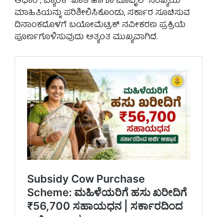
ಆಧಾರ್, ಬ್ಯಾಂಕ್ ಖಾತೆ ಹಾಗೂ ಮೊಬೈಲ್ ಸಂಖ್ಯೆಯ
ಮಾಹಿತಿಯನ್ನು ಪರಿಶೀಲಿಸಿಕೊಂಡು, ಸರ್ಕಾರ ಸೂಚಿಸುವ
ದಿನಾಂಕದೊಳಗೆ ಬಯೋಮೆಟ್ರಿಕ್ ನವೀಕರಣ ಪ್ರಕ್ರಿಯೆ
ಪೂರ್ಣಗೊಳಿಸುವುದು ಅತ್ಯಂತ ಮುಖ್ಯವಾಗಿದೆ.