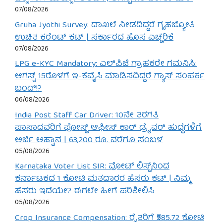
07/08/2026
Gruha Jyothi Survey: ದಾಖಲೆ ನೀಡದಿದ್ದರೆ ಗೃಹಜ್ಯೋತಿ
ಉಚಿತ ಕರೆಂಟ್ ಕಟ್ | ಸರ್ಕಾರದ ಹೊಸ ಎಚ್ಚರಿಕೆ
07/08/2026
LPG e-KYC Mandatory: ಎಲ್‌ಪಿಜಿ ಗ್ರಾಹಕರೇ ಗಮನಿಸಿ:
ಆಗಸ್ಟ್ 15ರೊಳಗೆ ಇ-ಕೆವೈಸಿ ಮಾಡಿಸದಿದ್ದರೆ ಗ್ಯಾಸ್ ಸಂಪರ್ಕ
ಬಂದ್!?
06/08/2026
India Post Staff Car Driver: 10ನೇ ತರಗತಿ
ಪಾಸಾದವರಿಗೆ ಪೋಸ್ಟ್ ಆಫೀಸ್ ಕಾರ್ ಡ್ರೈವರ್ ಹುದ್ದೆಗಳಿಗೆ
ಅರ್ಜಿ ಆಹ್ವಾನ | 63,200 ರೂ. ವರೆಗೂ ಸಂಬಳ
05/08/2026
Karnataka Voter List SIR: ವೋಟ್ ಲಿಸ್ಟ್‌ನಿಂದ
ಕರ್ನಾಟಕದ 1 ಕೋಟಿ ಮತದಾರರ ಹೆಸರು ಕಟ್ | ನಿಮ್ಮ
ಹೆಸರು ಇದೆಯೇ? ಈಗಲೇ ಹೀಗೆ ಪರಿಶೀಲಿಸಿ
05/08/2026
Crop Insurance Compensation: ರೈತರಿಗೆ ₹585.72 ಕೋಟಿ