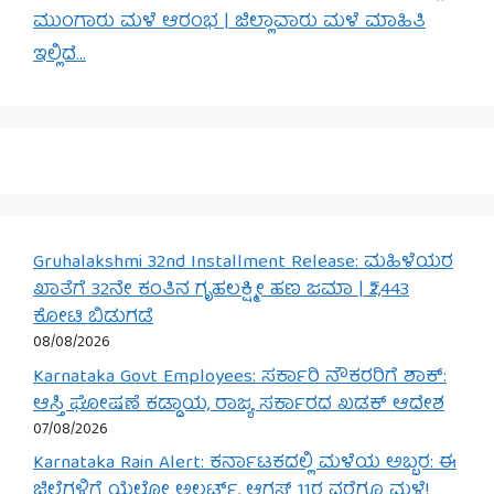
ಮುಂಗಾರು ಮಳೆ ಆರಂಭ | ಜಿಲ್ಲಾವಾರು ಮಳೆ ಮಾಹಿತಿ
ಇಲ್ಲಿದೆ…
Gruhalakshmi 32nd Installment Release: ಮಹಿಳೆಯರ
ಖಾತೆಗೆ 32ನೇ ಕಂತಿನ ಗೃಹಲಕ್ಷ್ಮೀ ಹಣ ಜಮಾ | ₹2,443
ಕೋಟಿ ಬಿಡುಗಡೆ
08/08/2026
Karnataka Govt Employees: ಸರ್ಕಾರಿ ನೌಕರರಿಗೆ ಶಾಕ್:
ಆಸ್ತಿ ಘೋಷಣೆ ಕಡ್ಡಾಯ, ರಾಜ್ಯ ಸರ್ಕಾರದ ಖಡಕ್ ಆದೇಶ
07/08/2026
Karnataka Rain Alert: ಕರ್ನಾಟಕದಲ್ಲಿ ಮಳೆಯ ಅಬ್ಬರ: ಈ
ಜಿಲ್ಲೆಗಳಿಗೆ ಯೆಲ್ಲೋ ಅಲರ್ಟ್, ಆಗಸ್ಟ್ 11ರ ವರೆಗೂ ಮಳೆ!