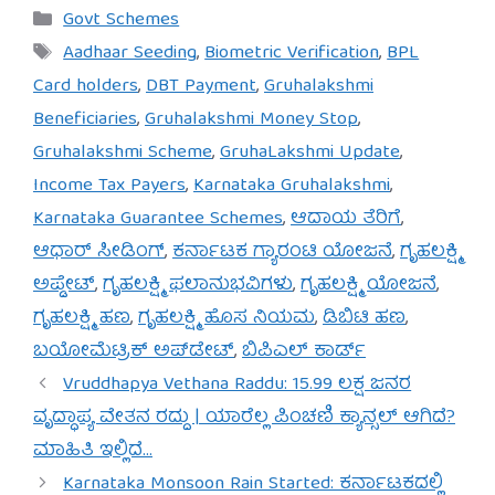
Categories
Govt Schemes
Tags
Aadhaar Seeding
,
Biometric Verification
,
BPL
Card holders
,
DBT Payment
,
Gruhalakshmi
Beneficiaries
,
Gruhalakshmi Money Stop
,
Gruhalakshmi Scheme
,
GruhaLakshmi Update
,
Income Tax Payers
,
Karnataka Gruhalakshmi
,
Karnataka Guarantee Schemes
,
ಆದಾಯ ತೆರಿಗೆ
,
ಆಧಾರ್ ಸೀಡಿಂಗ್
,
ಕರ್ನಾಟಕ ಗ್ಯಾರಂಟಿ ಯೋಜನೆ
,
ಗೃಹಲಕ್ಷ್ಮಿ
ಅಪ್ಡೇಟ್
,
ಗೃಹಲಕ್ಷ್ಮಿ ಫಲಾನುಭವಿಗಳು
,
ಗೃಹಲಕ್ಷ್ಮಿ ಯೋಜನೆ
,
ಗೃಹಲಕ್ಷ್ಮಿ ಹಣ
,
ಗೃಹಲಕ್ಷ್ಮಿ ಹೊಸ ನಿಯಮ
,
ಡಿಬಿಟಿ ಹಣ
,
ಬಯೋಮೆಟ್ರಿಕ್ ಅಪ್‌ಡೇಟ್
,
ಬಿಪಿಎಲ್ ಕಾರ್ಡ್
Vruddhapya Vethana Raddu: 15.99 ಲಕ್ಷ ಜನರ
ವೃದ್ಧಾಪ್ಯ ವೇತನ ರದ್ದು | ಯಾರೆಲ್ಲ ಪಿಂಚಣಿ ಕ್ಯಾನ್ಸಲ್ ಆಗಿದೆ?
ಮಾಹಿತಿ ಇಲ್ಲಿದೆ…
Karnataka Monsoon Rain Started: ಕರ್ನಾಟಕದಲ್ಲಿ