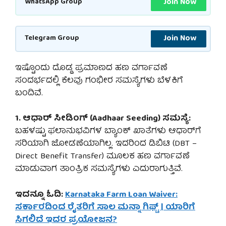
Join Now
WhatsApp Group
Join Now
Telegram Group
ಇಷ್ಟೊಂದು ದೊಡ್ಡ ಪ್ರಮಾಣದ ಹಣ ವರ್ಗಾವಣೆ
ಸಂದರ್ಭದಲ್ಲಿ ಕೆಲವು ಗಂಭೀರ ಸಮಸ್ಯೆಗಳು ಬೆಳಕಿಗೆ
ಬಂದಿವೆ.
1. ಆಧಾರ್ ಸೀಡಿಂಗ್ (Aadhaar Seeding) ಸಮಸ್ಯೆ:
ಬಹಳಷ್ಟು ಫಲಾನುಭವಿಗಳ ಬ್ಯಾಂಕ್ ಖಾತೆಗಳು ಆಧಾರ್‌ಗೆ
ಸರಿಯಾಗಿ ಜೋಡಣೆಯಾಗಿಲ್ಲ. ಇದರಿಂದ ಡಿಬಿಟಿ (DBT –
Direct Benefit Transfer) ಮೂಲಕ ಹಣ ವರ್ಗಾವಣೆ
ಮಾಡುವಾಗ ತಾಂತ್ರಿಕ ಸಮಸ್ಯೆಗಳು ಎದುರಾಗುತ್ತಿವೆ.
ಇದನ್ನೂ ಓದಿ:
Karnataka Farm Loan Waiver:
ಸರ್ಕಾರದಿಂದ ರೈತರಿಗೆ ಸಾಲ ಮನ್ನಾ ಗಿಫ್ಟ್ | ಯಾರಿಗೆ
ಸಿಗಲಿದೆ ಇದರ ಪ್ರಯೋಜನ?