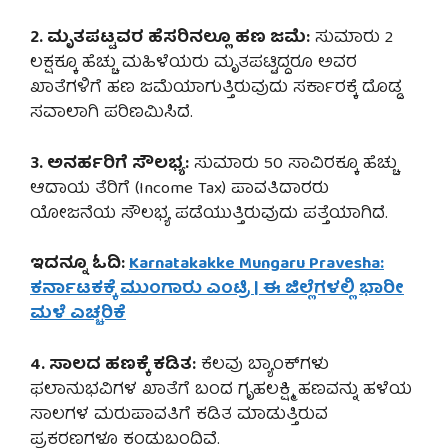
2. ಮೃತಪಟ್ಟವರ ಹೆಸರಿನಲ್ಲೂ ಹಣ ಜಮೆ:
ಸುಮಾರು 2
ಲಕ್ಷಕ್ಕೂ ಹೆಚ್ಚು ಮಹಿಳೆಯರು ಮೃತಪಟ್ಟಿದ್ದರೂ ಅವರ
ಖಾತೆಗಳಿಗೆ ಹಣ ಜಮೆಯಾಗುತ್ತಿರುವುದು ಸರ್ಕಾರಕ್ಕೆ ದೊಡ್ಡ
ಸವಾಲಾಗಿ ಪರಿಣಮಿಸಿದೆ.
3. ಅನರ್ಹರಿಗೆ ಸೌಲಭ್ಯ:
ಸುಮಾರು 50 ಸಾವಿರಕ್ಕೂ ಹೆಚ್ಚು
ಆದಾಯ ತೆರಿಗೆ (Income Tax) ಪಾವತಿದಾರರು
ಯೋಜನೆಯ ಸೌಲಭ್ಯ ಪಡೆಯುತ್ತಿರುವುದು ಪತ್ತೆಯಾಗಿದೆ.
ಇದನ್ನೂ ಓದಿ:
Karnatakakke Mungaru Pravesha:
ಕರ್ನಾಟಕಕ್ಕೆ ಮುಂಗಾರು ಎಂಟ್ರಿ | ಈ ಜಿಲ್ಲೆಗಳಲ್ಲಿ ಭಾರೀ
ಮಳೆ ಎಚ್ಚರಿಕೆ
4. ಸಾಲದ ಹಣಕ್ಕೆ ಕಡಿತ:
ಕೆಲವು ಬ್ಯಾಂಕ್‌ಗಳು
ಫಲಾನುಭವಿಗಳ ಖಾತೆಗೆ ಬಂದ ಗೃಹಲಕ್ಷ್ಮಿ ಹಣವನ್ನು ಹಳೆಯ
ಸಾಲಗಳ ಮರುಪಾವತಿಗೆ ಕಡಿತ ಮಾಡುತ್ತಿರುವ
ಪ್ರಕರಣಗಳೂ ಕಂಡುಬಂದಿವೆ.