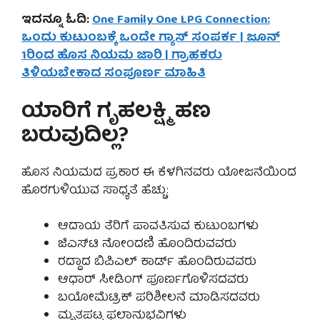
ಇದನ್ನೂ ಓದಿ:
One Family One LPG Connection:
ಒಂದು ಕುಟುಂಬಕ್ಕೆ ಒಂದೇ ಗ್ಯಾಸ್ ಸಂಪರ್ಕ | ಜೂನ್
1ರಿಂದ ಹೊಸ ನಿಯಮ ಜಾರಿ | ಗ್ರಾಹಕರು
ತಿಳಿಯಬೇಕಾದ ಸಂಪೂರ್ಣ ಮಾಹಿತಿ
ಯಾರಿಗೆ ಗೃಹಲಕ್ಷ್ಮಿ ಹಣ
ಬರುವುದಿಲ್ಲ?
ಹೊಸ ನಿಯಮದ ಪ್ರಕಾರ ಈ ಕೆಳಗಿನವರು ಯೋಜನೆಯಿಂದ
ಹೊರಗುಳಿಯುವ ಸಾಧ್ಯತೆ ಹೆಚ್ಚು:
ಆದಾಯ ತೆರಿಗೆ ಪಾವತಿಸುವ ಕುಟುಂಬಗಳು
ಜಿಎಸ್‌ಟಿ ನೋಂದಣಿ ಹೊಂದಿರುವವರು
ರದ್ದಾದ ಬಿಪಿಎಲ್ ಕಾರ್ಡ್ ಹೊಂದಿರುವವರು
ಆಧಾರ್ ಸೀಡಿಂಗ್ ಪೂರ್ಣಗೊಳಿಸದವರು
ಬಯೋಮೆಟ್ರಿಕ್ ಪರಿಶೀಲನೆ ಮಾಡಿಸದವರು
ಮೃತಪಟ್ಟ ಫಲಾನುಭವಿಗಳು