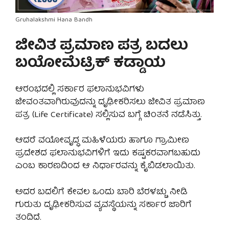
Gruhalakshmi Hana Bandh
ಜೀವಿತ ಪ್ರಮಾಣ ಪತ್ರ ಬದಲು
ಬಯೋಮೆಟ್ರಿಕ್ ಕಡ್ಡಾಯ
ಆರಂಭದಲ್ಲಿ ಸರ್ಕಾರ ಫಲಾನುಭವಿಗಳು
ಜೀವಂತವಾಗಿರುವುದನ್ನು ದೃಢೀಕರಿಸಲು ಜೀವಿತ ಪ್ರಮಾಣ
ಪತ್ರ (Life Certificate) ಸಲ್ಲಿಸುವ ಬಗ್ಗೆ ಚಿಂತನೆ ನಡೆಸಿತ್ತು.
ಆದರೆ ವಯೋವೃದ್ಧ ಮಹಿಳೆಯರು ಹಾಗೂ ಗ್ರಾಮೀಣ
ಪ್ರದೇಶದ ಫಲಾನುಭವಿಗಳಿಗೆ ಇದು ಕಷ್ಟಕರವಾಗಬಹುದು
ಎಂಬ ಕಾರಣದಿಂದ ಆ ನಿರ್ಧಾರವನ್ನು ಕೈಬಿಡಲಾಯಿತು.
ಅದರ ಬದಲಿಗೆ ಕೇವಲ ಒಂದು ಬಾರಿ ಬೆರಳಚ್ಚು ನೀಡಿ
ಗುರುತು ದೃಢೀಕರಿಸುವ ವ್ಯವಸ್ಥೆಯನ್ನು ಸರ್ಕಾರ ಜಾರಿಗೆ
ತಂದಿದೆ.