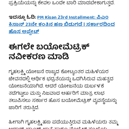
ಪ್ರಕ್ರಿಯೆಯನ್ನು ಕೇವಲ ಒಂದೇ ಬಾರಿ ಮಾಡಬೇಕಾಗುತ್ತದೆ.
ಇದನ್ನೂ ಓದಿ:
PM Kisan 23rd Installment: ಪಿಎಂ
ಕಿಸಾನ್ 23ನೇ ಕಂತಿನ ಹಣ ಬಿಡುಗಡೆ | ಸರ್ಕಾರದಿಂದ
ಹೊಸ ಅಪ್ಡೇಟ್
ಈಗಲೇ ಬಯೋಮೆಟ್ರಿಕ್
ನವೀಕರಣ ಮಾಡಿ
ಗೃಹಲಕ್ಷ್ಮಿ ಯೋಜನೆ ರಾಜ್ಯದ ಕೋಟ್ಯಂತರ ಮಹಿಳೆಯರ
ಜೀವನದಲ್ಲಿ ಆರ್ಥಿಕ ಭದ್ರತೆಯನ್ನು ಒದಗಿಸಿರುವ ಮಹತ್ವದ
ಯೋಜನೆಯಾಗಿದೆ. ಆದರೆ ಯೋಜನೆಯ ದುರ್ಬಳಕೆ
ತಡೆಗಟ್ಟಲು ಮತ್ತು ನಿಜವಾದ ಅರ್ಹರಿಗೆ ಮಾತ್ರ ಲಾಭ
ತಲುಪಿಸಲು ಸರ್ಕಾರ ಹೊಸ ಬಯೋಮೆಟ್ರಿಕ್ ವ್ಯವಸ್ಥೆಯನ್ನು
ಜಾರಿಗೆ ತರುತ್ತಿದೆ.
ಹೀಗಾಗಿ ಗೃಹಲಕ್ಷ್ಮಿ ಹಣ ಪಡೆಯುತ್ತಿರುವ ಮಹಿಳೆಯರು ತಮ್ಮ