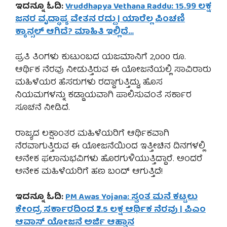
ಇದನ್ನೂ ಓದಿ:
Vruddhapya Vethana Raddu: 15.99 ಲಕ್ಷ
ಜನರ ವೃದ್ಧಾಪ್ಯ ವೇತನ ರದ್ದು | ಯಾರೆಲ್ಲ ಪಿಂಚಣಿ
ಕ್ಯಾನ್ಸಲ್ ಆಗಿದೆ? ಮಾಹಿತಿ ಇಲ್ಲಿದೆ…
ಪ್ರತಿ ತಿಂಗಳು ಕುಟುಂಬದ ಯಜಮಾನಿಗೆ 2,000 ರೂ.
ಆರ್ಥಿಕ ನೆರವು ನೀಡುತ್ತಿರುವ ಈ ಯೋಜನೆಯಲ್ಲಿ ಸಾವಿರಾರು
ಮಹಿಳೆಯರ ಹೆಸರುಗಳು ರದ್ದಾಗುತ್ತಿದ್ದು, ಹೊಸ
ನಿಯಮಗಳನ್ನು ಕಡ್ಡಾಯವಾಗಿ ಪಾಲಿಸುವಂತೆ ಸರ್ಕಾರ
ಸೂಚನೆ ನೀಡಿದೆ.
ರಾಜ್ಯದ ಲಕ್ಷಾಂತರ ಮಹಿಳೆಯರಿಗೆ ಆರ್ಥಿಕವಾಗಿ
ನೆರವಾಗುತ್ತಿರುವ ಈ ಯೋಜನೆಯಿಂದ ಇತ್ತೀಚಿನ ದಿನಗಳಲ್ಲಿ
ಅನೇಕ ಫಲಾನುಭವಿಗಳು ಹೊರಗುಳಿಯುತ್ತಿದ್ದಾರೆ. ಅಂದರೆ
ಅನೇಕ ಮಹಿಳೆಯರಿಗೆ ಹಣ ಬಂದ್ ಆಗುತ್ತಿದೆ!
ಇದನ್ನೂ ಓದಿ:
PM Awas Yojana: ಸ್ವಂತ ಮನೆ ಕಟ್ಟಲು
ಕೇಂದ್ರ ಸರ್ಕಾರದಿಂದ ₹2.5 ಲಕ್ಷ ಆರ್ಥಿಕ ನೆರವು | ಪಿಎಂ
ಆವಾಸ್ ಯೋಜನೆ ಅರ್ಜಿ ಆಹ್ವಾನ